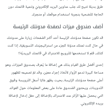
طرق بديلة تتيح لك جلب عناوين البريد الإلكترونيّ وتنمية قائمتك دون
الحاجة للتّضحية بتجربة استخدام موقعك أو متجرك.
أضف صندوق ميزات لصفحة مدونتك الرئيسة
قد تكون صفحة مدوّنتك الرّئيسة أحد أكثر الصّفحات زيارة على مدونتك
في حال كنت تمتلك مدوّنة كجزء من استراتيجيّتك التّسويقيّة، إذا كنت
كذلك، فلم لا تستخدمها للتّرويج للاشتراك في قائمتك البريديّة؟
إحدى أفضل طرق القيام بذلك هي إضافة ما يُعرف بصندوق الميّزات، وهو
مساحة كبيرة تدعو الزّوار لاتّخاذ إجراء معيّن، وقد تمّ تصميمه للظهور
أعلى صفحة مدوّنتك الرّئيسة، بحيث يظهر غالبًا أسفل التّرويسة وفوق
التّدوينات، ويحتوي الصّندوق عادة على بعض المعلومات حول الفوائد
التي يحصل عليها الزّائر عند الاشتراك، بالإضافة إلى حقل إدخال لإضافة
بريده الإلكتروني.