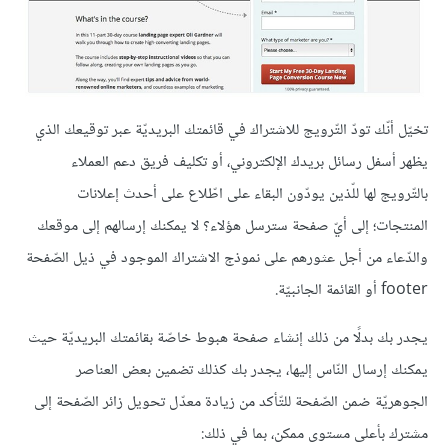
تخيّل أنّك تودّ التّرويج للاشتراك في قائمتك البريديّة عبر توقيعك الذي
يظهر أسفل رسائل بريدك الإلكتروني، أو تكليف فريق دعم العملاء
بالتّرويج لها للّذين يودّون البقاء على اطّلاع على أحدث إعلانات
المنتجات؛ إلى أيّ صفحة سترسل هؤلاء؟ لا يمكنك إرسالهم إلى موقعك
والدّعاء من أجل عثورهم على نموذج الاشتراك الموجود في ذيل الصّفحة
footer أو القائمة الجانبيّة.
يجدر بك بدلًا من ذلك إنشاء صفحة هبوط خاصّة بقائمتك البريديّة حيث
يمكنك إرسال النّاس إليها، يجدر بك كذلك تضمين بعض العناصر
الجوهريّة ضمن الصّفحة للتّأكد من زيادة معدّل تحويل زائر الصّفحة إلى
مشترك بأعلى مستوى ممكن، بما في ذلك: