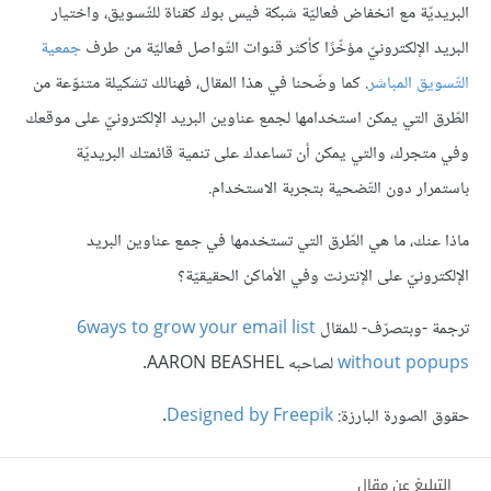
البريديّة مع انخفاض فعاليّة شبكة فيس بوك كقناة للتّسويق، واختيار
البريد الإلكترونيّ مؤخّرًا كأكثر قنوات التّواصل فعاليّة من طرف
جمعية
التّسويق المباشر
. كما وضّحنا في هذا المقال، فهنالك تشكيلة متنوّعة من
الطّرق التي يمكن استخدامها لجمع عناوين البريد الإلكترونيّ على موقعك
وفي متجرك، والتي يمكن أن تساعدك على تنمية قائمتك البريديّة
باستمرار دون التّضحية بتجربة الاستخدام.
ماذا عنك، ما هي الطّرق التي تستخدمها في جمع عناوين البريد
الإلكترونيّ على الإنترنت وفي الأماكن الحقيقيّة؟
ترجمة -وبتصرّف- للمقال
6ways to grow your email list
without popups
لصاحبه AARON BEASHEL.
حقوق الصورة البارزة:
Designed by Freepik
.
التبليغ عن مقال