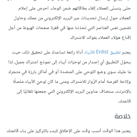
حتّى يتسنّى للعملاء إلقاء بطاقاتهم ضمن الوعاء. احرص على إعلام
العملاء حول إرسال تحديثات عبر البريد الإلكتروني من عملك وحاول
تضمين نفس العناصر التي تحدّثنا عنها في فقرة صفحات الهبوط من أجل
إقناع هؤلاء العملاء بفوائد الاشتراك.
يعتبر
تطبيق
Enlist
للآيباد
أداة رائعة تساعدك على تحقيق ذلك، حيث
يحوّل التّطبيق أي إصدار من لوحيّات آيباد إلى نموذج اشتراك جميل، لذا
ما عليك سوى وضع اللوحي على المنضدة أو في أماكن بارزة في متجرك
وإتاحة الفرصة أمام الزّوار للاشتراك، ومتى ما كان لوحيّ الآيباد متّصلًا
بالإنترنت، ستضاف عناوين البريد الإلكترونيّ التي جمعتها تلقائيًّا إلى
قائمتك.
خلاصة
يعتبر هذا الوقت أنسب وقت على الإطلاق للبدء بالتّركيز على بناء قائمتك