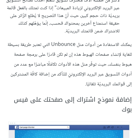
لأكثر من خمسة آلاف محترف تسويق لتعلّم أحدث نصائح التّسويق
عبر البريد الإلكتروني لزيادة المبيعات" إذا كنت تمتلك بالفعل قائمة
بريديّة ذات حجم كبير، حيث أنّ هذا التّصريح لا يُطلع الزّائر على
حقيقة استمتاع آخرين بمحتواك فحسب، إنّما يؤهّلهم كذلك
للاشتراك ضمن قائمتك البريديّة.
يمكنك الاستفادة من أدوات مثل Unbounce التي تعتبر طريقة بسيطة
للغاية لإنشاء صفحات الهبوط هذه إن لم تكن قادرًا على برمجة صفحة
هبوط بنفسك، حيث توفّر مثل هذه الأدوات تكامُلًا مباشرًا مع عدد من
أدوات التّسويق عبر البريد الإلكترونيّ للتّأكد من إضافة كافّة المشتركين
إلى قوائمك البريديّة تلقائيًّا.
إضافة نموذج اشتراك إلى صفحتك على فيس
بوك