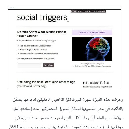
وعرفت هذه الميزة شهرة كبيرة، لكنّ الاختبار الحقيقيّ لنجاحها يتمثّل
بالتّأكيد في مدى تحسينها لمعدّل تحويل المشتركين عند إضافتها على
موقعك، مع العلم أنّ ثيمات DIY التي أصبحت تضمّن هذه الميزة في
مواقعها قد زادت معدّلات تحويل الزّوار فيها إلى مشتركين بنسبة 51%.