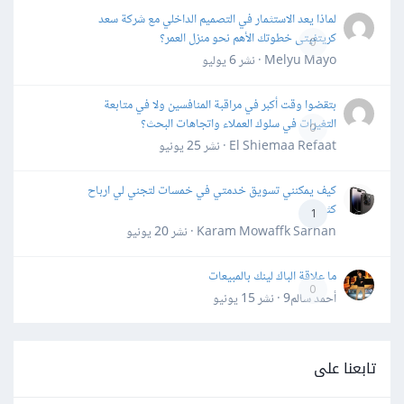
لماذا يعد الاستثمار في التصميم الداخلي مع شركة سعد
كريتفيتى خطوتك الأهم نحو منزل العمر؟
0
Melyu Mayo · نشر
6 يوليو
بتقضوا وقت أكبر في مراقبة المنافسين ولا في متابعة
التغيرات في سلوك العملاء واتجاهات البحث؟
0
El Shiemaa Refaat · نشر
25 يونيو
كيف يمكنني تسويق خدمتي في خمسات لتجني لي ارباح
كثيرة
1
Karam Mowaffk Sarhan · نشر
20 يونيو
ما علاقة الباك لينك بالمبيعات
0
أحمد سالم9 · نشر
15 يونيو
تابعنا على