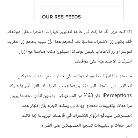
إذا كنت ترى أنّك ما زلت في حاجة لتطوير خيارات الاشتراك على موقعك،
فقد يكون زرّ الاشتراك مناسبًا لك، فحجم هذا الزّرّ شبيه بحجم زر التّغريد
لتويتر أو زرّ الإعجاب لفيس بوك، لذا سيكون مكانه مناسبًا مع أزرار
الشّبكات الاجتماعيّة على موقعك.
ما يميّز هذا الزّرّ أيضًا هو احتواؤه على خيار عرض عدد المشتركين
الحاليّين في قائمتك البريديّة. ووفقًا لإحدى الدّراسات التي أجرتها شركة
iPerceptions، فإن 63% من المستهلكين يميلون للشّراء عندما يرون
مراجعات وتقييمات للمنتج، وبالتّالي، يمكننا الجزم بأنّ إظهار عدد
المشتركين سيدفع الزّوار للاشتراك في قائمتك البريديّة إذا كانت
المراجعات والتّقييمات تشجع المستهلكين على الشّراء.