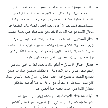
الفائدة المرجوّة
– استخدم أسلوبًا مُغريًا لتقديم الفوائد التي
سيستفيد منها الزّوار جرّاء اشتراكهم بقائمتك البريديّة، إحدى
الطّرق الممتازة لفعل ذلك تتمثّل في عرض ما سيتعلّمونه وكيف
سيساعدهم ذلك، بعبارة أخرى، تعلّم أفضل الممارسات المتّبعة في
مجال التّسويق عبر البريد الإلكترونيّ لتساعدك على تنمية عملك.
مثال للمحتوى
– استخدم أداة التّحليلات المختارة من طرفك
لإيجاد محتواك الأكثر شعبيّة وأضف عناوينه الرّئيسة إلى صفحة
هبوط الاشتراك بقائمتك البريديّة، حيث سيمنح هذا للنّاس فكرة
جيّدة حول نوعيّة المحتوى الذي سيحصلون عليه.
معدّل إرسال الرّسائل
– أعلِم زوّارك بعدد المرّات التي سترسل
إليهم فيها رسائل بريد إلكترونيّة، أو يمكنك تضمين خيارات ضمن
نموذج الاشتراك لتتيح لهم اختيار معدّل إرسال هذه الرّسائل سواء
كان ذلك أسبوعيًّا أو شهريًّا، مع إتاحة الفرصة أمامهم للتّحكم
بمعدّل التّواصل، حيث يعتبر هذا أفضل خيار.
إثبات شعبيّتك الاجتماعيّة
– يمكنك إبراز مدى شعبيّتك
الاجتماعيّة ضمن النّموذج في شكل تصريح بسيط مثل "انضمّ