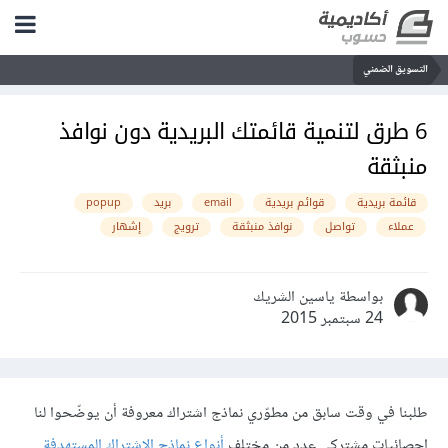
التسويق الضمني
6 طرق لتنمية قائمتك البريدية دون نوافذ
منبثقة
قائمة بريدية
قوائم بريدية
email
بريد
popup
عملاء
تواصل
نوافذ منبثقة
ترويج
إشهار
بواسطة ياسين الشريك
24 سبتمبر 2015
طلبنا في وقت سابق من مطوّري نماذج اشتراك معروفة أن يوضّحوا لنا
إحصائيات مشتركي عدد من مختلف
أنواع نماذج الاشتراك المستهدفة