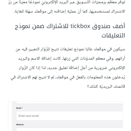
توفّر معظم برمجيّات التّسويق عبر البريد الإلكترونيّ نموذجًا معيّنًا من زرّ
الاشتراك لمستخدميها، كما أنّ عمليّة إضافته إلى موقعك سهلة للغاية.
أضف صندوق tickbox للاشتراك ضمن نموذج
التعليقات
سيكون في موقعك غالبًا نموذج تعليقات تتيح للزّوّار التعبير فيه عن
آرائهم، وفي معظم المدوّنات التي زرتها، كانت إضافة الاسم والبريد
الإلكتروني ضرورية من أجل إضافة تعليق جديد، لذا إذا كان الزّوار
يُدخلون هذه المعلومات بالفعل في موقعك، لم لا تتيح لهم الاشتراك في
قائمتك البريديّة كذلك؟