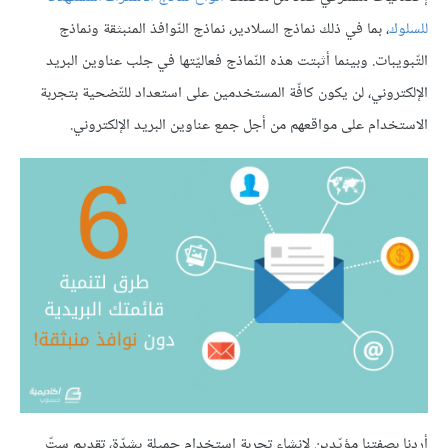
للسلوك
، بما في ذلك نماذج السلادير، نماذج النّوافذ المنبثقة ونماذج
التّبويبات. وبينما أثبتت هذه النّماذج فعاليّتها في جلب عناوين البريد
الإلكتروني، لن يكون كافّة المستخدمين على استعداد للتّضحية بتجربة
الاستخدام على مواقعهم من أجل جمع عناوين البريد الإلكتروني.
أردنا بصفتنا مؤيّدين لإنشاء تجربة استخدام جميلة بشدّة، تقديم سِتّ