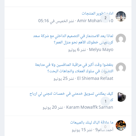
اداره تطوير المنتجات
2
Amir Mohamed10 · نشر
الخميس في 05:16
لماذا يعد الاستثمار في التصميم الداخلي مع شركة سعد
كريتفيتى خطوتك الأهم نحو منزل العمر؟
0
Melyu Mayo · نشر
6 يوليو
بتقضوا وقت أكبر في مراقبة المنافسين ولا في متابعة
التغيرات في سلوك العملاء واتجاهات البحث؟
0
El Shiemaa Refaat · نشر
25 يونيو
كيف يمكنني تسويق خدمتي في خمسات لتجني لي ارباح
كثيرة
1
Karam Mowaffk Sarhan · نشر
20 يونيو
ما علاقة الباك لينك بالمبيعات
0
أحمد سالم9 · نشر
15 يونيو