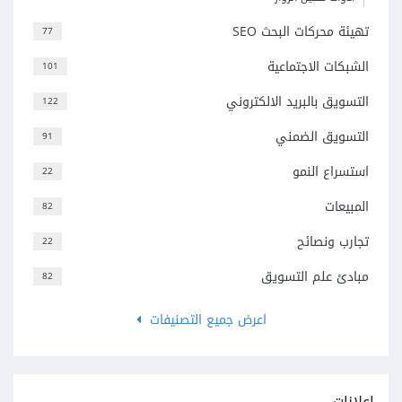
تهيئة محركات البحث SEO
77
الشبكات الاجتماعية
101
التسويق بالبريد الالكتروني
122
التسويق الضمني
91
استسراع النمو
22
المبيعات
82
تجارب ونصائح
22
مبادئ علم التسويق
82
اعرض جميع التصنيفات
إعلانات