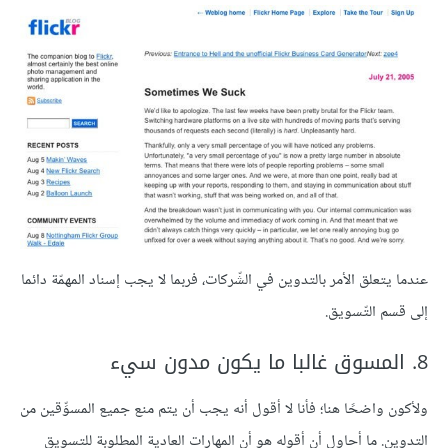
عندما يتعلق الأمر بالتدوين في الشّركات، فربما لا يجب إسناد المهمّة دائما
إلى قسم التّسويق.
8. المسوق غالبا ما يكون مدون سيء
ولأكون واضحًا هنا؛ فأنا لا أقول أنه يجب أن يتم منع جميع المسوِّقين من
التدوين. ما أحاول أن أقوله هو أن المهارات العادية المطلوبة للتسويق