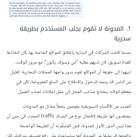
1. المدونة لا تقوم بجلب المستخدم بطريقة
سحرية
عندما قامت الشركات في البداية بإطلاق المواقع الخاصة بها، كان اتخاذها
كقناة تسويق، كان لديهم عقلية "ابنِ وسوف يأتون"، مع مرور الوقت،
تنبهوا إلى حقيقة أن المواقع تقوم بدور واجهة المحلات التجارية؛ القليل
من الناس قد يتجه للدخول والاطلاع على السلع المعروضة، لكن في
معظم الوقت يحتاج صاحب المحل إلى عمل إعلانات لجذب العميل.
العديد من الأقسام التسويقية يقومون بخطأ مماثل مع المدونات،
يعتقدون أنها طريقة لافتعال نوع من الحراك traffic المجرد، في حين أن
هذا ليس الدور الأول للمدونة، فمن المُسَلَّم به أن الطبيعة الواضحة
والمتعارف عليها عن المدونة أنها ستساعدك على رفع تصنيف شركتك، لكن