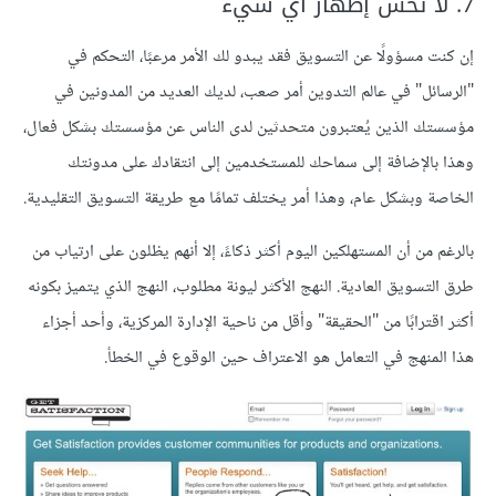
7. لا تخش إظهار أي شيء
إن كنت مسؤولًا عن التسويق فقد يبدو لك الأمر مرعبًا، التحكم في
"الرسائل" في عالم التدوين أمر صعب، لديك العديد من المدونين في
مؤسستك الذين يُعتبرون متحدثين لدى الناس عن مؤسستك بشكل فعال،
وهذا بالإضافة إلى سماحك للمستخدمين إلى انتقادك على مدونتك
الخاصة وبشكل عام، وهذا أمر يختلف تمامًا مع طريقة التسويق التقليدية.
بالرغم من أن المستهلكين اليوم أكثر ذكاءً، إلا أنهم يظلون على ارتياب من
طرق التسويق العادية. النهج الأكثر ليونة مطلوب، النهج الذي يتميز بكونه
أكثر اقترابًا من "الحقيقة" وأقل من ناحية الإدارة المركزية، وأحد أجزاء
هذا المنهج في التعامل هو الاعتراف حين الوقوع في الخطأ.