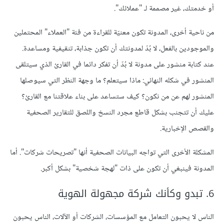
أو خدمتك، غير مصممة لـ "عملائك".
من ناحية أخرى، المدونة تكون معنيّة للقراءة من فئة "العملاء" المحتملين
والموجودين بالفعل، لا بُدّ لمدونتك أن تكون جذابة، تثقيفية ومساعدة.
عند كتابة منشور على مدونة لا بُدّ أن تفكر دائما في القارئ الذي سيتلقى
المنشور في شكله النهائي: ماذا سيتعلم؟ ما وجهة النظر التي سيوصلها
المنشور لهم عن من نكون؟ كيف ستساعد على بناء علاقتنا مع القارئ؟
عليك أن تتجنب بشكل قاطع مجرد النسخ واللصق للتقارير الصحفية
والقصص الإخبارية.
المشكلة الأخرى التي تواجه البيانات الصحفية أنها "تصريحات شركات". أما
المدونة فينبغي أن تكون على ذات "لهجة شخصية" بشكل أكبر.
6. تبدو وكأنك شركة مجهولة الهوية
الناس لا يحبون التعامل مع المؤسسات، الشركات أو الآلات، الناس يحبون