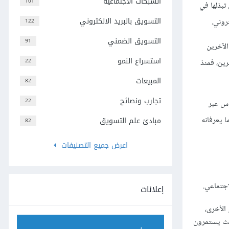
الشبكات الاجتماعية
101
تبذلها في
التسويق بالبريد الالكتروني
روني.
122
التسويق الضمني
91
الآخرين
استسراع النمو
22
ين، فمنذ
المبيعات
82
تجارب ونصائح
22
اس عبر
ا يعرفانه
مبادئ علم التسويق
82
اعرض جميع التصنيفات
اجتماعي.
إعلانات
 الأخرى،
بحيث يستمرون