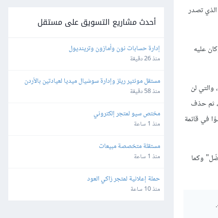
 الذي تصدر
أحدث مشاريع التسويق على مستقل
إدارة حسابات نون وأمازون وترينديول
كان عليه
منذ 26 دقيقة
مستقل مونتير ريلز وإدارة سوشيال ميديا لعيادتين بالأردن 
 والتي لن
وألمانيا
منذ 58 دقيقة
م، ثم حذف
مختص سيو لمتجر إلكتروني
ظها، وفقد 25000 مشترك، وبعد كل ما قال وفعل، انتقل نحو 200 إلى 300 شخص فقط من أصل أكثر من 25000 عضوًا في قائمة
منذ 1 ساعة
مستقلة متخصصة مبيعات
منذ 1 ساعة
لمفضّل" وكما
حملة إعلانية لمتجر زاكي العود
منذ 10 ساعة