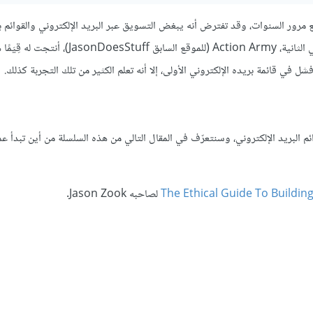
 مرور السنوات، وقد تفترض أنه يبغض التسويق عبر البريد الإلكتروني والقوائم
القصة وتجربته المتعثرة، ولكن على العكس من ذلك، فقائمة بريده الإلكتروني الثانية، Action Army (للموقع السابق onDoesStuff
 البريد الإلكتروني، وسنتعرّف في المقال التالي من هذه السلسلة من أين تبدأ عم
The Ethical Guide To Building
لصاحبه Jason Zook.