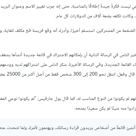
هي ليست فكرةً جيدةً إطلاقًا بالمناسبة، حتى إنه جرب تغيير الاسم وعنوان البريد
 وكانت تكلفه بضعة آلاف من الدولارات كل عام.
ة الضخمة من المشتركين، استسلم أخيرًا، وأدرك أنه وقع فريسة فخ مكلف للغاية، و
أخبر الناس في الرسالة الثانية أن بإمكانهم الاشتراك في قائمة جديدة أنشأها بشغف،
ء القائمة الجديدة، وفي الرسالة الأخيرة، شكر الناس على اشتراكهم لديه وودعه
القائمة بأكملها، ولم يدعمها ولم يحف
عن 25 ألف مشترك، والإجابة هي أنهم لم يكونوا من النوع المناسب له، كما قال بول جارفيس: "لم يكونوا نوعي ا
ادوا منه شيئًا لم يكن سعيدًا بمنحه.
 بل أنشئ قائمةً من أشخاص يريدون قراءة رسائلك، ويهتمون لأمرك ولما تتحدث عنه.