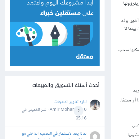
يقرؤونها
أشهر، وقد
ينما لا
يمكنها سحب
أحدث أسئلة التسويق والمبيعات
ريد
و ممتعًا،
اداره تطوير المنتجات
Amir Mohamed10 · نشر
الخميس في
2
05:16
توى
لماذا يعد الاستثمار في التصميم الداخلي مع
فظونها