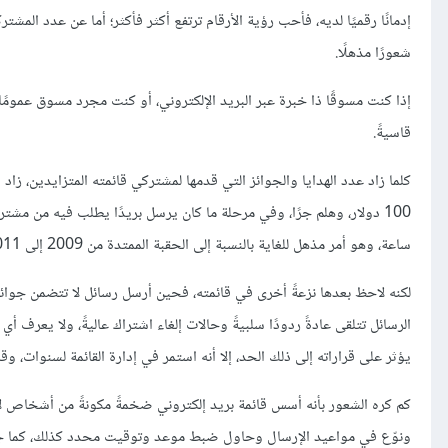
إدمانًا رقميًا لديه، فأحب رؤية الأرقام ترتفع أكثر فأكثر؛ أما عن عدد الم
شعورًا مذهلًا.
إذا كنت مسوقًا ذا خبرة عبر البريد الإلكتروني، أو كنت مجرد مسوق عمومً
قاسيةً.
100 دولار، وهلم جرًا، وفي مرحلة ما كان يرسل بريدًا يطلب فيه من مشتركي قائمته الإعجاب بإحدى الصفحات على
ساعة، وهو أمر مذهل للغاية بالنسبة إلى الحقبة الممتدة من 2009 إلى 2011 على وسائل التواصل الاجتماعي.
لكنه لاحظ بعدها نزعةً أخرى في قائمته، فحين أرسل رسائل لا تتضمن جوائ
الرسائل تتلقى عادةً ردودًا سلبيةً وحالات إلغاء اشتراك عاليةً، ولا يعرف 
يؤثر على قراراته إلى ذلك الحد، إلا أنه استمر في إدارة القائمة لسنوات، وق
كم كره الشعور بأنه أسس قائمة بريد إلكتروني ضخمةً مكونةً من أشخاص لا