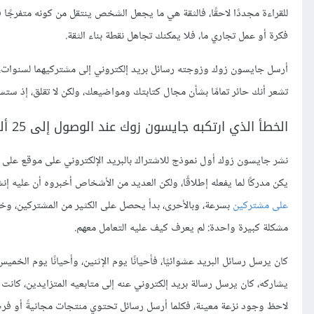
للقراءة مجددًا لاحقًا، فالثقة هي ما يجعل الشخص ينتقل من كونه متفرجًا ف
فكرة أو عمل تجاري ما، فلا يمكنك تجاهل نقطة بناء الثقة.
أرسل جايسون زوك وزوجته رسائل بريد إلكتروني إلى مشتركيهما لسنوات، 
تشعر أنك حائر تمامًا بشأن مجال كتابتك ومواضيعك، ولكن لا تقلق، إذ ستس
الخطأ الذي ارتكبه جايسون زوك عند الوصول إلى 25 ألف مشترك تحفيز زيادة عدد المشتركين
يكن مدركًا لما يفعله إطلاقًا، ولكن العديد من الأشخاص أخبروه أن عليه إنش
على مشتركين
مشكلة كبيرة واحدة: لم يعرف كيف عليه التعامل معهم.
كان يرسل رسائل البريد عشوائيًا، فأحيانًا يوم الإثنين، وأحيانًا يوم الخمي
يشاركه، كان يرسل رسالة بريد إلكتروني عنه إلى متابعيه المتزايدين، كانت تلك
لاحظ وجود نزعة معينة، فكلما أرسل رسائل تحتوي منتجات مجانيةً أو فرصًا