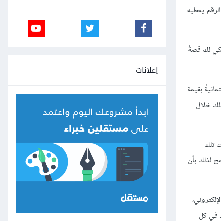
الرقم يعطيه
كي لك قصةً
إعلانات
بريد الإلكتروني، فمرةً يوزع جهاز آي باد iPad، ومرةً بطاقةً ائتمانيةً بقيمة
لك خلال
ت تلك
مح لذلك بأن
إلكتروني،
 تجزئة القائمة، وجرب حذف عدد كبير من المشتركين (أكثر من 5000 مشترك في كل