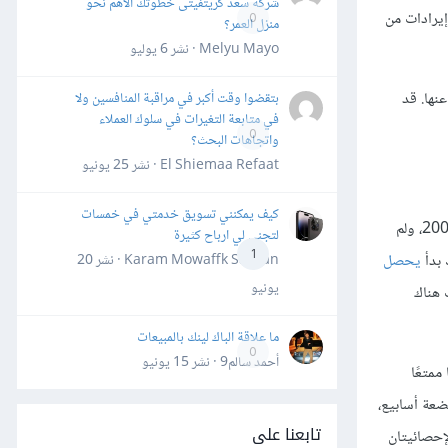
شركة سعد كريتفيتى خطوتك الأهم نحو
إيرادات من
0
منزل العمر؟
Melyu Mayo · نشر
6 يوليو
نها. قد
بتقضوا وقت أكبر في مراقبة المنافسين ولا
في متابعة التغيرات في سلوك العملاء
0
واتجاهات البحث؟
El Shiemaa Refaat · نشر
25 يونيو
كيف يمكنني تسويق خدمتي في خمسات
نشر جايسون زوك أول نموذج للاشتراك بالبريد الإلكتروني على موقع على الإنترنت الخاص بتجارة جايسون زوك في شركة IWearYourShirt في عام 2009، ولم
لتجني لي ارباح كثيرة
1
 بدأ
يحصل
Karam Mowaffk Sarhan · نشر
20
يونيو
ي، لكن كانت هناك
ما علاقة الباك لينك بالمبيعات
0
أحمد سالم9 · نشر
15 يونيو
ممتعًا
بضعة أسابيع،
تابعنا على
إحصائيتان