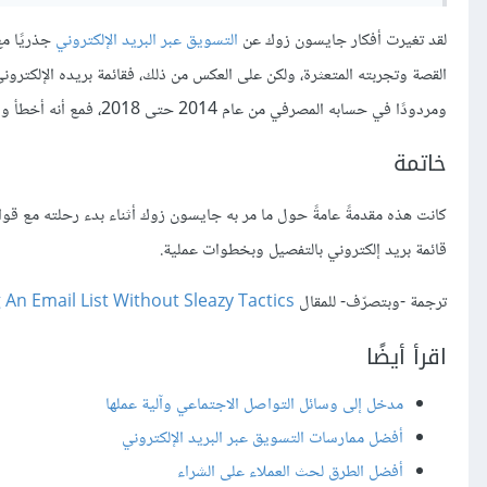
لقد تغيرت أفكار جايسون زوك عن
التسويق عبر البريد الإلكتروني
جذريًا مع
ومردودًا في حسابه المصرفي من عام 2014 حتى 2018، فمع أنه أخطأ وفشل في قائمة بريده الإلكتروني الأولى، إلا أنه تعلم الكثير من تلك التجربة كذلك.
خاتمة
كانت هذه مقدمةً عامةً حول ما مر به جايسون زوك أثناء بدء رحلته مع قوائم
قائمة بريد إلكتروني بالتفصيل وبخطوات عملية.
ترجمة -وبتصرّف- للمقال
 An Email List Without Sleazy Tactics
اقرأ أيضًا
مدخل إلى وسائل التواصل الاجتماعي وآلية عملها
أفضل ممارسات التسويق عبر البريد الإلكتروني
أفضل الطرق لحث العملاء على الشراء