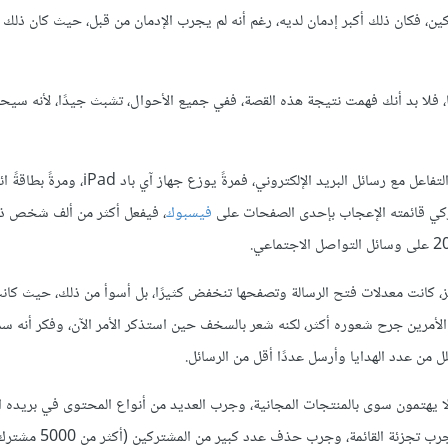
شتركين، فكان ذلك أكبر إدمان لديه، رغم أنه لم يجرب الإدمان من قبل، حيث كان ذلك 
ا، فلا بد أنك فهمت نتيجة هذه القصة، ففي جميع الأحوال، تشبث جيدًا، لأنه سيح
كلما زاد عدد الهدايا والجوائز التي قدمها لمشتركي قائمته المتزايدين، زاد التفاعل مع رسائل ال
فيسبوك
، فيفعل أكثر من ألف شخص ذ
ز، كانت معدلات فتح الرسالة وتصفحها تنخفض كثيرًا، بل أسوأ من ذلك، حيث كان
أي الأمرين جرح شعوره أكثر، لكنه شعر بالسخف حين استذكر الأمر الآن، وفكر أنه س
لل من عدد الهدايا وأرسل عددًا أقل من الرسائل.
 يهتمون سوى بالمنتجات المجانية، وجرب العديد من أنواع المحتوى في بريده ال
ونوّع في مواعيد الإرسال وحاول ضبط موعد وتوقيت محدد كذلك، كما جرب