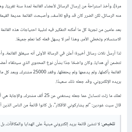
مرة)، وأخذ استراحةً من إرسال الرسائل لأعضاء القائمة لمدة سنة تقريبًا، و
منه الرسائل، لكن الضرر كان قد وقع للأسف، وأصبحت القائمة عديمة القيمة،
بعد عامين من تجربة كل ما أمكنه التفكير فيه لتلبية احتياجات هذه القائم
الاستسلام وتخطي الأمر، وهذا أمر لا يسهل فعله كما نعلم جميعًا.
لذا أرسلَ ثلاث رسائل أخيرة؛ أعلن في الرسالة الأولى أنه سيغلق القائمة، و
تتضمن أي هدايا، وكان واضحًا جدًا بشأن نوع المحتوى الذي سيتلقاه أعضا
بريده الإلكتروني، وقد جعله ذلك سعيدًا.
لعلك ما زلت تتساءل عما جعله يستغني 
قال سيث غودين: "لم يشاركوني الأفكار"، بل كانوا قائمةً من الناس الذين أر
تلخيص
: لا تنشئ قائمة بريد إلكتروني مبنيةً على الهدايا والمكافآت،