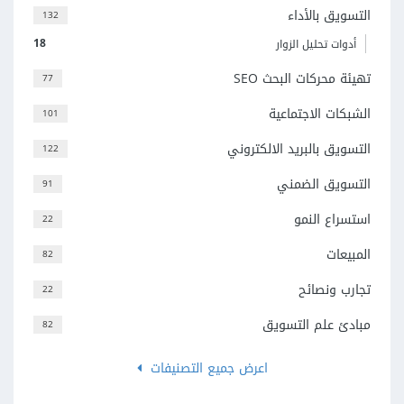
التسويق بالأداء
132
18
أدوات تحليل الزوار
تهيئة محركات البحث SEO
77
الشبكات الاجتماعية
101
التسويق بالبريد الالكتروني
122
التسويق الضمني
91
استسراع النمو
22
المبيعات
82
تجارب ونصائح
22
مبادئ علم التسويق
82
اعرض جميع التصنيفات