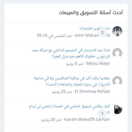
أحدث أسئلة التسويق والمبيعات
اداره تطوير المنتجات
2
Amir Mohamed10 · نشر
الخميس في 05:16
لماذا يعد الاستثمار في التصميم الداخلي مع شركة سعد
كريتفيتى خطوتك الأهم نحو منزل العمر؟
0
Melyu Mayo · نشر
6 يوليو
بتقضوا وقت أكبر في مراقبة المنافسين ولا في متابعة
التغيرات في سلوك العملاء واتجاهات البحث؟
0
El Shiemaa Refaat · نشر
25 يونيو
كيف يمكنني تسويق خدمتي في خمسات لتجني لي ارباح
كثيرة
1
Karam Mowaffk Sarhan · نشر
20 يونيو