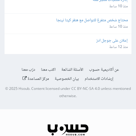
إدارة منتجات متجر سلة
منذ 10 ساعة
محتاج شخص متفرغ للتواصل مع هنقر كيتا نينجا
منذ 10 ساعة
إعلان على جوجل ادز
منذ 12 ساعة
عن أكاديمية حسوب
الأسئلة الشائعة
اكتب معنا
درّب معنا
إرشادات الاستخدام
بيان الخصوصية
مركز المساعدة
© 2025
Hsoub
.
Content licensed under
CC BY-NC-SA 4.0
unless mentioned
otherwise.