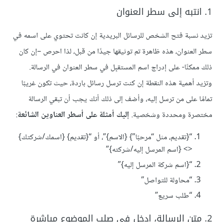
1. انتبه إلى سطر العنوان
تزيد نسبة فتح الشخص للرسائل البريدية إن كانت تحتوي على اسمه في
سطر العنوان، هذه ظاهرة تم توثيقها جيدًا من قبل، لذا احرص –إن كان
ذلك ممكنًا- على إدراج اسم المستقبِل في سطر العنوان في الرسالة.
وتزيد أهمية هذه النقطة إن كنت ترسل رسائل باردة، حيث تكون غريبًا
تمامًا على من ترسل إليه، وأضف إلى ذلك أنك يجب أن تبقي الرسالة
مختصرة ومحددة وشخصية.
إليك أمثلة على أسطر العناوين الشائعة
:
“{تقديم، مثل “مرحبًا”} {الاسم}”، أو “{تقديم} {اسمك/شركتك}
<> {اسم المرسل إليه/شركته}”
“{اسم شركة المرسل إليه}”
“محاولة للتواصل”
“طلب سريع”
2. متن الرسالة، ادخل في صلب الموضوع مباشرة