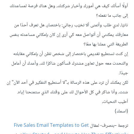
أولًا أسألك كيف هي أمورك وأخبار شركتك، وهل هناك فرصة لمساعدتك
إلى جانب ما نفعله؟
ثانيًا، لدي طلب وأتمنى ألا تخيّب رجائي: باختصار، هل تعرف أحدًا من
معارفك يمكنني أن أتواصل معه كي أرى إن كان بإمكاني مساعدته بنفس
الطريقة التي عملنا بها معًا؟
إن كنت تستطيع تقديمي باختصار إلى شخص تظن أن بإمكاني مقابلته
والتحدث معه حول تعاون مشترك فسأكون شاكرًا لك، وأعدك أن أعامل
جيدًا.
لكن يمكنك أن ترد على هذه الرسالة بـ"لا أستطيع التفكير في أحد الآن" إن
شئت، وأنا شاكر في كل الأحوال لك على وقتك الذي ستمنحنا إياه.
أطيب التحيات،
(اسمك)
ترجمة –بتصرف- لمقال
Five Sales Email Templates to Get