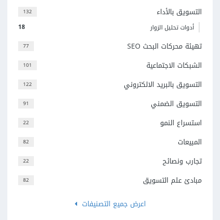
التسويق بالأداء
132
18
أدوات تحليل الزوار
تهيئة محركات البحث SEO
77
الشبكات الاجتماعية
101
التسويق بالبريد الالكتروني
122
التسويق الضمني
91
استسراع النمو
22
المبيعات
82
تجارب ونصائح
22
مبادئ علم التسويق
82
اعرض جميع التصنيفات