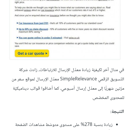
في مثال آخر لكيفيّة زيادة معدّل الإرسال للارتباطات، زادت شركة
التّسويق الرّقمي SimpleRelevance معدّل الإرسال لموقع سفر من
مرّتين شهريًّا إلى معدّل إرسال أسبوعي، كما أضافوا قوالب ديناميكيّة
للمحتوى المخصّص.
النّتيجة:
زيادة بنسبة 278% على مستوى متوسّط مشاهدات الصّفحة