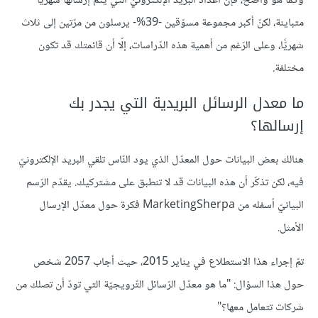
وكما هو واضح، فإن أعداد البريد الإلكترونيّ التي يتم إرسالها شهريًّا
متباينة، لكنّ أكبر مجموعة مسوّقين -39%- يرسلون من مرّتين إلى ثلاث
شهريًّا، وعلى الرّغم من أهمية هذه الدّراسات، إلّا أن قائمتك قد تكون
مختلفة.
ما معدل الرسائل البريدية التي يجدر بك
إرسالها؟
هنالك بعض البيانات حول المعدّل الذي يود النّاس تلقي البريد الإلكترونيّ
فيه، لكن تذكّر أن هذه البيانات قد لا تنطبق على مشتركيك. يقدّم الرّسم
البيانيّ أسفله من MarketingSherpa فكرة حول معدّل الإرسال
الأمثل.
تمّ إجراء هذا الاستطلاع في يناير 2015، حيث أجاب 2057 شخص
حول هذا السؤال: "ما هو معدّل الرّسائل التّرويجيّة التي تودّ أن تصلك من
شركات تتعامل معها؟"