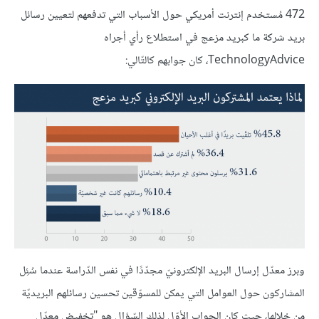
472 مُستخدم إنترنت أمريكي حول الأسباب التي تدفعهم لتعيين رسائل
بريد شركة ما كبريد مزعج في استطلاع رأي أجراه
TechnologyAdvice، كان جوابهم كالتّالي:
وبرز معدّل إرسال البريد الإلكترونيّ مجدّدًا في نفس الدّراسة عندما سُئِل
المشاركون حول العوامل التي يمكن للمسوّقين تحسين رسائلهم البريديّة
من خلالها، حيث كان الجواب الأوّل لذلك السّؤال هو "تخفيض معدّل