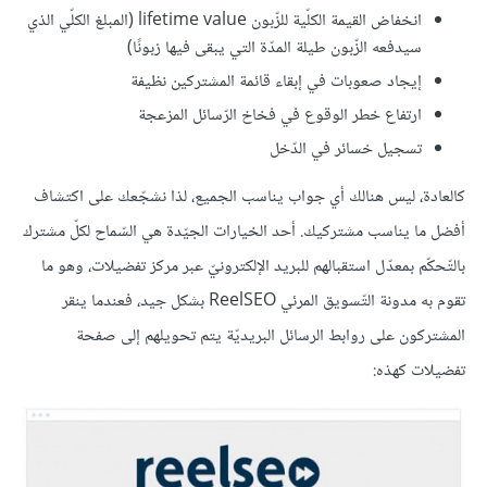
انخفاض القيمة الكلّية للزّبون lifetime value (المبلغ الكلّي الذي
سيدفعه الزّبون طيلة المدّة التي يبقى فيها زبونًا)
إيجاد صعوبات في إبقاء قائمة المشتركين نظيفة
ارتفاع خطر الوقوع في فخاخ الرّسائل المزعجة
تسجيل خسائر في الدّخل
كالعادة، ليس هنالك أي جواب يناسب الجميع، لذا نشجّعك على اكتشاف
أفضل ما يناسب مشتركيك. أحد الخيارات الجيّدة هي السّماح لكلّ مشترك
بالتّحكّم بمعدّل استقبالهم للبريد الإلكترونيّ عبر مركز تفضيلات، وهو ما
تقوم به مدونة التّسويق المرئي ReelSEO بشكل جيد، فعندما ينقر
المشتركون على روابط الرسائل البريديّة يتم تحويلهم إلى صفحة
تفضيلات كهذه: