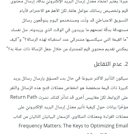
عبرة: يعتبر اعتماد معدّل إرسال البريد الإلكترونيّ بدقة، إرسال محتوى
قيّم وتخصيص رسائلك عوامل هامّة، لكنّ الأهمّ هو الاحترام، فأيام
التّسويق الاعتباطيّ قد ولّت، ومستخدمو اليوم يتوقّعون رسائل
مستهدفة بدقّة تمنحهم ما يريدون في الوقت الذي يريدونه. سَل نفسك
"ما القيمة التي سيكتسبها مشتركي عند استقباله لهذه الرسالة؟" و"كيف
يمكنني تقديم محتوى قيّم للمشترك من خلال جعل الرّسالة ذات صلة به؟"
2. عدم التفاعل
سيكون التّأثير الأكثر شيوعًا في حال بدء المسوّق بإرسال رسائل بريد
كثيرة ذات قيمة منخفضة هو انخفاض معدّلات فتح هذه الرّسائل والنّقر
على الرّوابط، لكنّ مقاييس أخرى قد تتأثّر كذلك. نشرت Return Path
مؤخّرًا بيانات حول كيفية تأثير معدّل إرسال البريد الإلكترونيّ على
معدّلات القراءة ومعدّلات الشكاوى. الرّسمان البيانيّان التّاليان من كتاب
Frequency Matters: The Keys to Optimizing Email