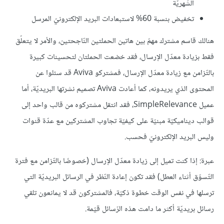
الشّهريّة
تخفيض بنسبة 60% لاستبعادات البريد الإلكترونيّ المرسل
هنالك قاسم مشترك مهمّ بين هاتين الحملتين النّاجحتين، والأمر لا يتعلّق
فقط بزيادة معدّل الإرسال، فقد خضعت الحملتان لتحسينات كبيرة
بالتّزامن مع زيادة معدّل الإرسال، فمشتركو Aviva قد سئلوا عن
المحتوى الذي يريدونه، كما أعادت Aviva تصميم نشرتها البريديّة، أما
عميل SimpleRelevance، فقد انتقل مشتركوه من قالب واحد إلى
قوالب ديناميكيّة مبنيّة على كيفيّة تجاوب المشتركين مع عدّة قنوات
وليس البريد الإلكترونيّ فحسب.
عبرة: إذا كنت تميل إلى زيادة معدّل الإرسال (خصوصًا بالتّزامن مع فترة
التّسوّق أثناء العطل) فقد تكون إعادة النّظر في الرسائل البريديّة التي
ترسلها في نفس الوقت خطوة ذكيّة، فالمشتركون قد لا يمانعون تلقي
رسائل بريديّة أكثر ما دامت هذه الرّسائل قيّمة.