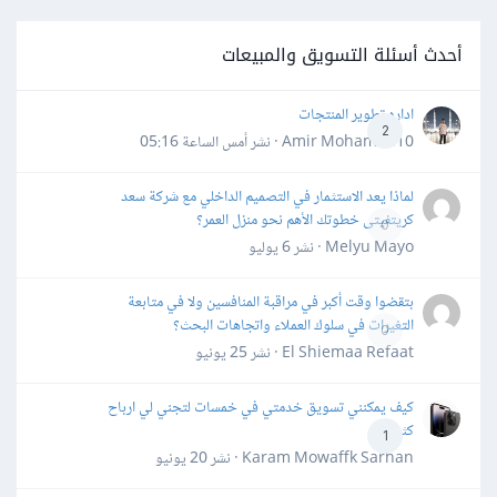
أحدث أسئلة التسويق والمبيعات
اداره تطوير المنتجات
2
Amir Mohamed10 · نشر
أمس الساعة 05:16
لماذا يعد الاستثمار في التصميم الداخلي مع شركة سعد
كريتفيتى خطوتك الأهم نحو منزل العمر؟
0
Melyu Mayo · نشر
6 يوليو
بتقضوا وقت أكبر في مراقبة المنافسين ولا في متابعة
التغيرات في سلوك العملاء واتجاهات البحث؟
0
El Shiemaa Refaat · نشر
25 يونيو
كيف يمكنني تسويق خدمتي في خمسات لتجني لي ارباح
كثيرة
1
Karam Mowaffk Sarhan · نشر
20 يونيو