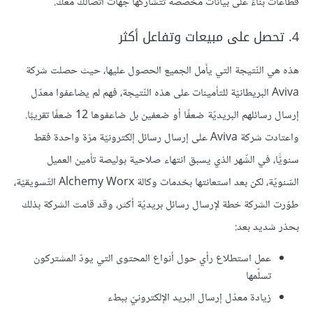
قطاعات بناءً على بيانات مخصّصة تتشاركها جهات اتّصالك معك.
4. تحصل على مبيعات وتفاعل أكثر
هذه هي النّتيجة التي يأمل الجميع الحصول عليها، حيث حصلت شركة
Aviva البريطانيّة للتأمينات على هذه النّتيجة، فهم لم يضاعفوا معدّل
إرسال رسائلهم البريديّة ضعفًا أو ضعفين بل ضاعفوها 12 ضعفًا تقريبًا.
واعتادت شركة Aviva على إرسال رسائل إلكترونيّة مرّة واحدة فقط
سنويًّا، في الشّهر الذي يسبق انتهاء صلاحية بوليصة تأمين العميل
السّنويّة، لكن بعد استعانتها بخدمات وكالة Alchemy Worx التّسويقيّة،
طوّرت الشركة خطة لإرسال رسائل بريديّة أكثر، وقد قامت الشركة بذلك
بحذر شديد بعد:
عمل استطلاع رأي حول أنواع المحتوى التي يودّ المشتركون
تسلّمها
زيادة معدّل إرسال البريد الإلكترونيّ ببطء