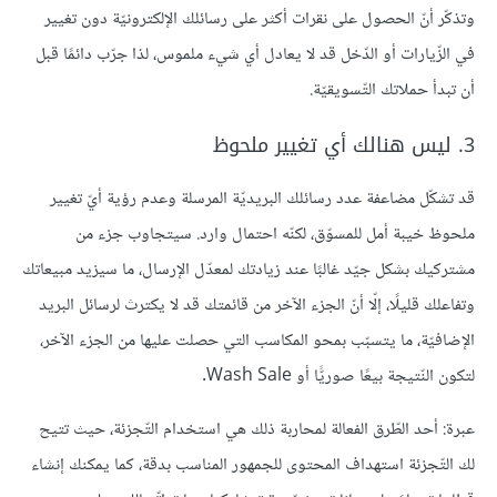
وتذكّر أنّ الحصول على نقرات أكثر على رسائلك الإلكترونيّة دون تغيير
في الزّيارات أو الدّخل قد لا يعادل أي شيء ملموس، لذا جرّب دائمًا قبل
أن تبدأ حملاتك التّسويقيّة.
3. ليس هنالك أي تغيير ملحوظ
قد تشكّل مضاعفة عدد رسائلك البريديّة المرسلة وعدم رؤية أيّ تغيير
ملحوظ خيبة أمل للمسوّق، لكنّه احتمال وارد. سيتجاوب جزء من
مشتركيك بشكل جيّد غالبًا عند زيادتك لمعدّل الإرسال، ما سيزيد مبيعاتك
وتفاعلك قليلًا، إلّا أنّ الجزء الآخر من قائمتك قد لا يكترث لرسائل البريد
الإضافيّة، ما يتسبّب بمحو المكاسب التي حصلت عليها من الجزء الآخر،
لتكون النّتيجة بيعًا صوريًّا أو Wash Sale.
عبرة: أحد الطّرق الفعالة لمحاربة ذلك هي استخدام التّجزئة، حيث تتيح
لك التّجزئة استهداف المحتوى للجمهور المناسب بدقة، كما يمكنك إنشاء