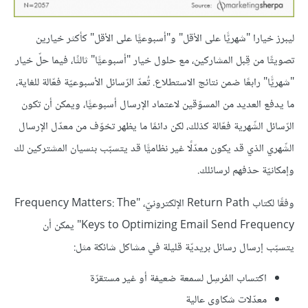
ليبرز خيارا "شهريًّا على الأقل" و"أسبوعيًّا على الأقل" كأكثر خيارين
تصويتًا من قِبل المشاركين، مع حلول خيار "أسبوعيًّا" ثالثًا، فيما حلّ خيار
"شهريًّا" رابعًا ضمن نتائج الاستطلاع. تُعدّ الرّسائل الأسبوعيّة فعّالة للغاية،
ما يدفع العديد من المسوّقين لاعتماد الإرسال أسبوعيًّا، ويمكن أن تكون
الرّسائل الشّهرية فعّالة كذلك، لكن دائمًا ما يظهر تخوّف من معدّل الإرسال
الشّهري الذي قد يكون معدّلًا غير نظاميًّا قد يتسبّب بنسيان المشتركين لك
وإمكانيّة حذفهم لرسائلك.
وفقًا لكتاب Return Path الإلكترونيّ، "Frequency Matters: The
Keys to Optimizing Email Send Frequency" يمكن أن
يتسبّب إرسال رسائل بريديّة قليلة في مشاكل شائكة مثل:
اكتساب المُرسِل لسمعة ضعيفة أو غير مستقرّة
معدّلات شكاوى عالية