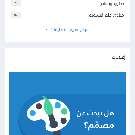
تجارب ونصائح
22
مبادئ علم التسويق
82
اعرض جميع التصنيفات
إعلانات