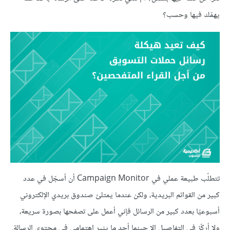
يهمّك فيها وحسب؟
تتطلّب طبيعة عملي في Campaign Monitor أن أسجّل في عدد
كبير من القوائم البريدية، ولكن عندما يمتلئ صندوق بريدي الإلكتروني
أسبوعيًا بعدد كبير من الرسائل فإني أعمل على تصفحها بصورة سريعة،
ولا أركّز في التفاصيل إلا حينما أجد ما يثير اهتمامي في محتوى الرسالة.