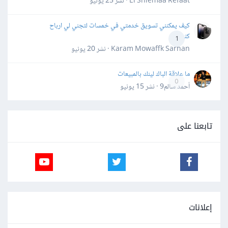
El Shiemaa Refaat · نشر
25 يونيو
كيف يمكنني تسويق خدمتي في خمسات لتجني لي ارباح
كثيرة
1
Karam Mowaffk Sarhan · نشر
20 يونيو
ما علاقة الباك لينك بالمبيعات
0
أحمد سالم9 · نشر
15 يونيو
تابعنا على
إعلانات