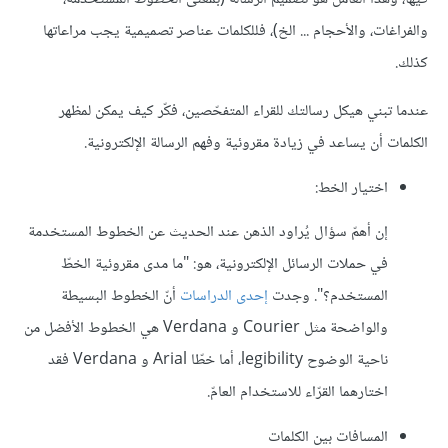
والفراغات، والأحجام ... الخ)، فللكلمات عناصر تصميمية يجب مراعاتها
كذلك.
عندما تبني هيكل رسالتك للقراء المتفحّصين، فكّر كيف يمكن لمظهر
الكلمات أن يساعد في زيادة مقروئية وفهم الرسالة الإلكترونية.
اختيار الخط:
إن أهمّ سؤال يُراود الذهن عند الحديث عن الخطوط المستخدمة
في حملات الرسائل الإلكترونية، هو: "ما مدى مقروئية الخطّ
المستخدم؟". وجدت
إحدى الدراسات
أنّ الخطوط البسيطة
والواضحة مثل Courier و Verdana هي الخطوط الأفضل من
ناحية الوضوح legibility، أما خطّا Arial و Verdana فقد
اختارهما القرّاء للاستخدام العامّ.
المسافات بين الكلمات