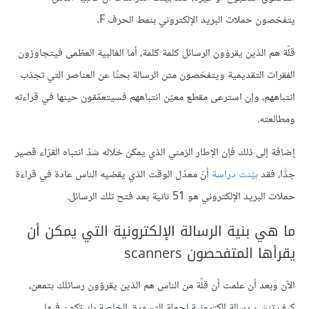
يتفحّصون حملات البريد الإلكتروني بنمط الحرف F.
قلّة هم الذين يقرؤون الرسائل كلمة كلمة، أما الغالبية العظمى فيتجاوزون
الفقرات التقديمية ويتفحّصون متن الرسالة بحثًا عن العناصر التي تجذب
انتباههم، وإن استرعى مقطع معيّن انتباههم فسيتعمّقون حينها في قراءته
ومطالعته.
إضافة إلى ذلك فإن الإطار الزمني الذي يمكن خلاله شدّ انتباه القرّاء قصير
جدًّا، فقد
بيّنت دراسة
أنّ معدّل الوقت الذي يقضيه الناس عادة في قراءة
حملات البريد الإلكتروني هو 51 ثانية بعد فتح تلك الرسائل.
ما هي بنية الرسالة الإلكترونية التي يمكن أن
يقرأها المتفحصون scanners
الآن وبعد أن علمت أن قلّة من الناس هم الذين يقرؤون رسائلك بتمعن،
كيف تنشئ رسالة إلكترونية لحملة التسويق الخاصة بك تكون فيها