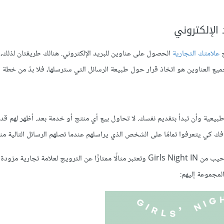
الإلكتروني
ج
علامتك التجارية
الحصول على عناوين للبريد الإلكتروني. هنالك طريقتان لذلك
العناوين هو اتخاذ قرار حول طبيعة الرسائل التي سترسلها، فلا بدّ من خطة أول
يعية وأن تبدأ بتقديم نفسك. لا تحاول بيع أي منتج أو خدمة بعد. أظهر لهم قدرً
فك كي يتعرفوا تمامًا على الشخص الذي يراسلهم عندما تصلهم الرسائل التالية من
يفضل الناس التواصل مع إنسان بدلًا من عمل. تمثل الصورة التالية رسالة ترحيب من Girls Night IN وتعتبر مثالًا ممتازًا عن الترويج لعلا
مجموعة إليهم: