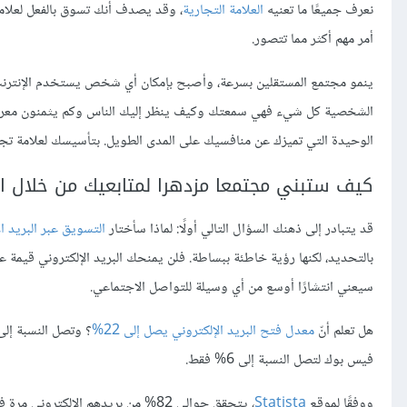
نعرف جميعًا ما تعنيه
العلامة التجارية
، وقد يصدف أنك تسوق بالفعل لعلام
أمر مهم أكثر مما تتصور.
ينمو مجتمع المستقلين بسرعة، وأصبح بإمكان أي شخص يستخدم الإنترنت أن 
الشخصية كل شيء فهي سمعتك وكيف ينظر إليك الناس وكم يثمنون معر
الوحيدة التي تميزك عن منافسيك على المدى الطويل. بتأسيسك لعلامة تجا
كيف ستبني مجتمعا مزدهرا لمتابعيك من خلال الت
قد يتبادر إلى ذهنك السؤال التالي أولًا: لماذا سأختار
التسويق عبر البريد ال
سيعني انتشارًا أوسع من أي وسيلة للتواصل الاجتماعي.
هل تعلم أنّ
معدل فتح البريد الإلكتروني يصل إلى 22%
فيس بوك لتصل النسبة إلى 6% فقط.
ووفقًا لموقع
Statista
، يتحقق حوالي 82% من بريدهم الإلكتروني مرة في اليوم على الأقل، و