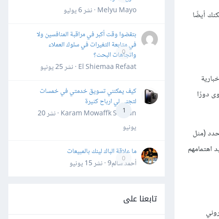
Melyu Mayo · نشر
6 يوليو
نك أيضًا
بتقضوا وقت أكبر في مراقبة المنافسين ولا
في متابعة التغيرات في سلوك العملاء
0
واتجاهات البحث؟
El Shiemaa Refaat · نشر
25 يونيو
بارية
كيف يمكنني تسويق خدمتي في خمسات
ى دورًا
لتجني لي ارباح كثيرة
1
Karam Mowaffk Sarhan · نشر
20
يونيو
محدد (مثل
 اهتمامهم
ما علاقة الباك لينك بالمبيعات
0
أحمد سالم9 · نشر
15 يونيو
تابعنا على
روني