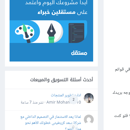
في قوائم
أحدث أسئلة التسويق والمبيعات
وجه بريدك
اداره تطوير المنتجات
2
Amir Mohamed10 · نشر
منذ 7 ساعة
 فلو كنت
لماذا يعد الاستثمار في التصميم الداخلي مع
شركة سعد كريتفيتى خطوتك الأهم نحو
0
منزل العمر؟