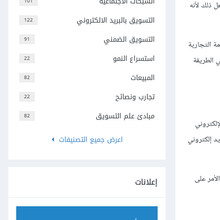
الشبكات الاجتماعية
101
 ذلك لأنه
التسويق بالبريد الالكتروني
122
التسويق الضمني
91
ة التجارية
استسراع النمو
22
 الطريقة
المبيعات
82
تجارب ونصائح
22
مبادئ علم التسويق
82
إلكتروني
اعرض جميع التصنيفات
شدين لحسابات بريد إلكتروني
يسوء الأمر على
إعلانات