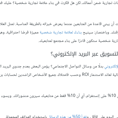
ات تجارية ضمن أعمالك، لكن هل فكرت في بناء علامة تجارية شخصية؟ عليك فعل
يبني قاعدة من المتابعين عندما يعرض خبراته بالطريقة المناسبة. تمثل العلام
فتك. وباختصار: سيتيح
بناءك لعلامة تجارية شخصية
مميزة فرصًا احترافية، وهي
رية شخصية ستكون قادرًا على بناء مجتمع لمتابعيك.
سويق عبر البريد الإلكتروني؟
إلكتروني
بدلًا من وسائل التواصل الاجتماعي؟ يؤمن البعض بعدم جدوى البريد ال
بالتحديد، لكنها رؤية خاطئة ببساطة. فلن يمنحك البريد الإلكتروني قيمة عالية لعائد الاستثمار ROI وحسب فامتلاك جميع الأشخاص الرا
؟ وتصل النسبة إلى 10% على إنستغرام، أي أن 10% فقط من متابعيك سيرون منشوراتك. و
تقرأ 50% من هذه الرسائل
باستخدام الهواتف المحمولة.