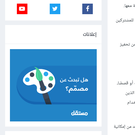
 معها.
 للمشتركين
إعلانات
ن تحفيز
أو قصصًا،
الذين
تخدام
 من إمكانية