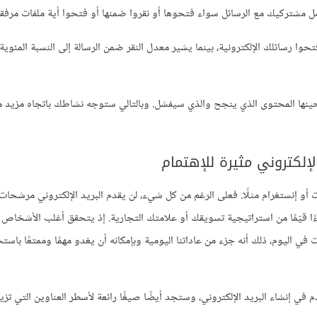
مشتركيك مع الرسائل سواء فتحوها أو نقروا ضمنها أو فتحوا أية ملفات مرفقة
حوا رسائلك الإلكترونية، بينما يشير معدل النقر ضمن الرسالة إلى النسبة المئوية
ينها المحتوى الذي ينجح والذي سيفشل. وبالتالي ستوجه نشاطك باتجاه مزيد م
لإلكتروني مثيرة للإهتمام
و إنستغرام مثلًا. فعلى الرغم من كل شيء، لن يقدم البريد الإلكتروني مرشحات 
ءًا قيّمًا من استراتيجية تسويقك أو علامتك التجارية. إذ يتحقق أغلب الأشخاص 
لكتروني عدة مرات في اليوم، ذلك أنه جزء من عاداتنا اليومية وبإمكانه أن يغدو مهمًا وممتعًا باس
في إنشاء البريد الإلكتروني، وستجد أيضًا صيغًا رائعة لأسطر العناوين التي تزيد