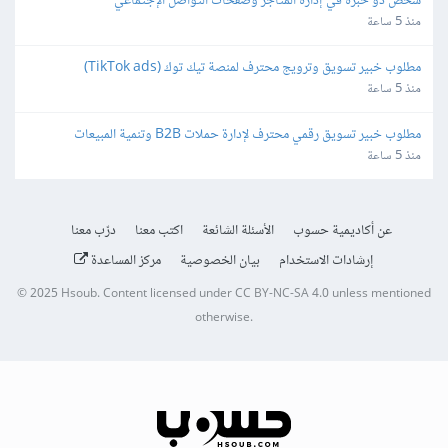
شخص ذو خبرة في إدارة المتاجر وصفحات التواصل الإجتماعي
منذ 5 ساعة
مطلوب خبير تسويق وترويج محترف لمنصة تيك توك (TikTok ads)
منذ 5 ساعة
مطلوب خبير تسويق رقمي محترف لإدارة حملات B2B وتنمية المبيعات
منذ 5 ساعة
عن أكاديمية حسوب
الأسئلة الشائعة
اكتب معنا
درّب معنا
إرشادات الاستخدام
بيان الخصوصية
مركز المساعدة
© 2025
Hsoub
.
Content licensed under
CC BY-NC-SA 4.0
unless mentioned
otherwise.