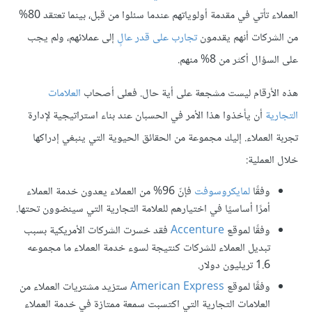
العملاء تأتي في مقدمة أولوياتهم عندما سئلوا من قبل، بينما تعتقد 80%
من الشركات أنهم يقدمون
تجارب على قدر عالٍ
إلى عملائهم، ولم يجب
على السؤال أكثر من 8% منهم.
هذه الأرقام ليست مشجعة على أية حال. فعلى أصحاب
العلامات
التجارية
أن يأخذوا هذا الأمر في الحسبان عند بناء استراتيجية لإدارة
تجربة العملاء. إليك مجموعة من الحقائق الحيوية التي ينبغي إدراكها
خلال العملية:
وفقًا
لمايكروسوفت
فإنّ 96% من العملاء يعدون خدمة العملاء
أمرًا أساسيًا في اختيارهم للعلامة التجارية التي سينضوون تحتها.
وفقًا لموقع
Accenture
فقد خسرت الشركات الأمريكية بسبب
تبديل العملاء للشركات كنتيجة لسوء خدمة العملاء ما مجموعه
1.6 تريليون دولار.
وفقًا لموقع
American Express
ستزيد مشتريات العملاء من
العلامات التجارية التي اكتسبت سمعة ممتازة في خدمة العملاء