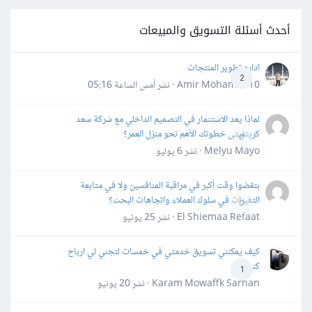
أحدث أسئلة التسويق والمبيعات
اداره تطوير المنتجات
2
Amir Mohamed10 · نشر
أمس الساعة 05:16
لماذا يعد الاستثمار في التصميم الداخلي مع شركة سعد
كريتفيتى خطوتك الأهم نحو منزل العمر؟
0
Melyu Mayo · نشر
6 يوليو
بتقضوا وقت أكبر في مراقبة المنافسين ولا في متابعة
التغيرات في سلوك العملاء واتجاهات البحث؟
0
El Shiemaa Refaat · نشر
25 يونيو
كيف يمكنني تسويق خدمتي في خمسات لتجني لي ارباح
كثيرة
1
Karam Mowaffk Sarhan · نشر
20 يونيو