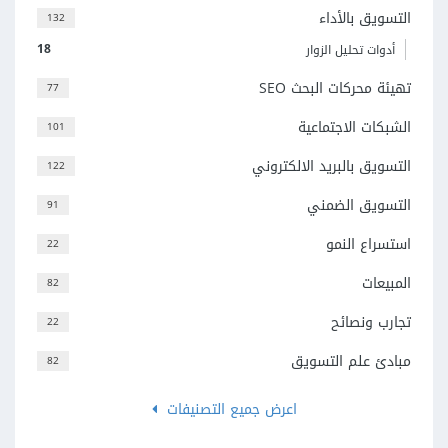
التسويق بالأداء
132
18
أدوات تحليل الزوار
تهيئة محركات البحث SEO
77
الشبكات الاجتماعية
101
التسويق بالبريد الالكتروني
122
التسويق الضمني
91
استسراع النمو
22
المبيعات
82
تجارب ونصائح
22
مبادئ علم التسويق
82
اعرض جميع التصنيفات