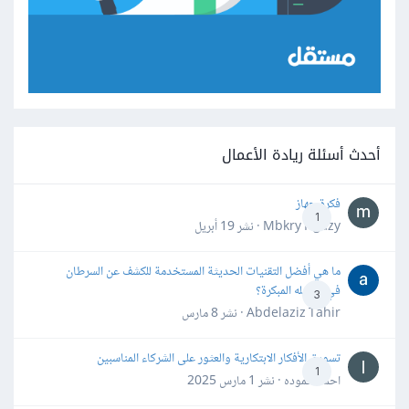
أحدث أسئلة ريادة الأعمال
فكرة جهاز
1
Mbkry Hgazy · نشر
19 أبريل
ما هي أفضل التقنيات الحديثة المستخدمة للكشف عن السرطان
في مراحله المبكرة؟
3
Abdelaziz Tahir · نشر
8 مارس
تسويق الأفكار الابتكارية والعثور على الشركاء المناسبين
1
احمد حموده · نشر
1 مارس 2025