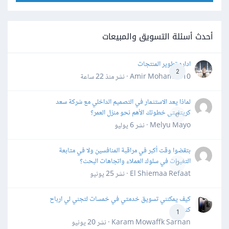
أحدث أسئلة التسويق والمبيعات
اداره تطوير المنتجات
2
Amir Mohamed10 · نشر
منذ 22 ساعة
لماذا يعد الاستثمار في التصميم الداخلي مع شركة سعد
كريتفيتى خطوتك الأهم نحو منزل العمر؟
0
Melyu Mayo · نشر
6 يوليو
بتقضوا وقت أكبر في مراقبة المنافسين ولا في متابعة
التغيرات في سلوك العملاء واتجاهات البحث؟
0
El Shiemaa Refaat · نشر
25 يونيو
كيف يمكنني تسويق خدمتي في خمسات لتجني لي ارباح
كثيرة
1
Karam Mowaffk Sarhan · نشر
20 يونيو