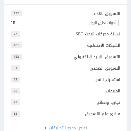
التسويق بالأداء
132
18
أدوات تحليل الزوار
تهيئة محركات البحث SEO
77
الشبكات الاجتماعية
101
التسويق بالبريد الالكتروني
122
التسويق الضمني
91
استسراع النمو
22
المبيعات
82
تجارب ونصائح
22
مبادئ علم التسويق
82
اعرض جميع التصنيفات