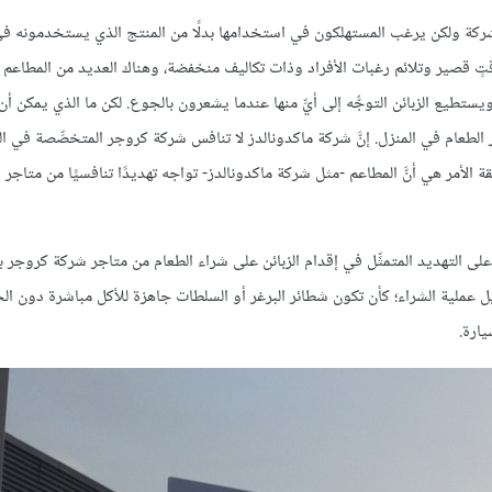
مه الشركة ولكن يرغب المستهلكون في استخدامها بدلًا من المنتج الذي يستخدمونه ف
وقتٍ قصير وتلائم رغبات الأفراد وذات تكاليف منخفضة، وهناك العديد من المطاعم 
تطيع الزبائن التوجُّه إلى أيِّ منها عندما يشعرون بالجوع. لكن ما الذي يمكن أن 
ر الطعام في المنزل. إنَّ شركة ماكدونالدز لا تنافس شركة كروجر المتخصِّصة في الب
لأمر هي أنَّ المطاعم -مثل شركة ماكدونالدز- تواجه تهديدًا تنافسيًا من متاجر البقا
على التهديد المتمثِّل في إقدام الزبائن على شراء الطعام من متاجر شركة كروجر بد
 عملية الشراء؛ كأن تكون شطائر البرغر أو السلطات جاهزة للأكل مباشرة دون ال
يارة.