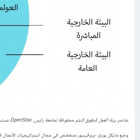
عناصر بيئة العمل (حقوق النشر محفوظة لجامعة رايس، OpenStax، مستخدمة تحت رخصة المشاع الإبداعي (CC-BY 4.0))
وضع مايكل بورتر -بروفيسور متخصّص في مجال استراتيجيات الأعمال في جامع