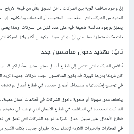
إنَّ وجود منافسة قوية بين الشركات داخل السوق يقلِّل من قيمة الأرباح ال
العديد من الشركات التي تقدِّم نفس المنتجات أو الخدمات وبإمكانهم -إلى حد
يتميَّز بوجود منافسة ضعيفة فيه على عدد قليل من الشركات، وهذا يعني أنّ
ذات مكانة متميِّزة مما يعني أنَّ الزبائن سوف يكونون أكثر ولاءً للشركة الت
ثانيًا: تهديد دخول منافسين جدد
تُنافس الشركات التي تنتمي إلى قطاع أعمال معيَّن بعضها بعضًا، لكن قد ي
كان مُربِحًا بدرجة كبيرة. قد يكون المنافسون الجدد شركات جديدة تريد 
في توسيع إمكانياتها واستهداف أسواق جديدة في قطاع أعمال لم تخضه 
يختلف مدى سهولة أو صعوبة دخول الشركات في قطاعات أعمال معينة، 
الشركات الجديدة في المنافسة في قطاع الأعمال الذي ترغب في دخوله، ومن هذ
قطاع الأعمال. على سبيل المثال، نادرًا ما تواجه الشركات التي تعمل في
في المطارات والخبرات اللازمة لإنشاء شركة طيران جديدة يكلِّف الكثير من 