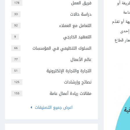
فريق العمل
ريقة أو
178
اعة
دراسة حالات
33
ة أو تقدِّم
التعامل مع العملاء
92
 إحدى
التعهيد الخارجي
9
دهار قطاع
السلوك التنظيمي في المؤسسات
66
عالم الأعمال
77
التجارة والتجارة الإلكترونية
51
نصائح وإرشادات
125
مقالات ريادة أعمال عامة
155
اعرض جميع التصنيفات