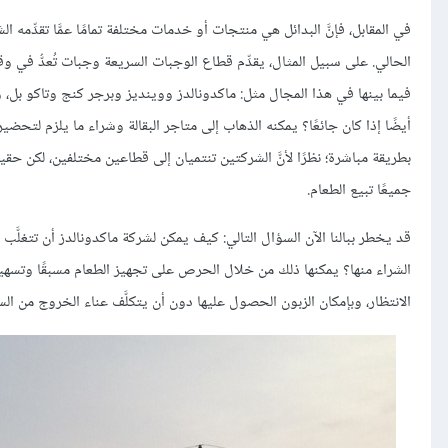
في المقابل، فإنَّ البدائل هي منتجات أو خدمات مختلفة تمامًا عمَّا تقدِّ
الحالي. على سبيل المثال، يقدِّم قطاع الوجبات السريعة وجبات تُعدُّ في 
فيما بينها في هذا المجال مثل: ماكدونالدز ووينديز وبرجر كنج وتاكو بل، ويس
أيضًا إذا كان جائعًا؟ يمكنه الذهاب إلى متاجر البقالة وشراء ما يلزم لتحضي
بطريقة مباشرة؛ نظرًا لأنَّ الشركتين تنتميان إلى قطاعين مختلفين، لكن حقيقة ا
جميعًا تبيع الطعام.
قد يخطر ببالنا الآن السؤال التالي: كيف يمكن لشركة ماكدونالدز أن تتغلَّب 
الشراء منها؟ يمكنها ذلك من خلال الحرص على تجهيز الطعام مسبقًا وتسهيل
الانتظار، وبإمكان الزبون الحصول عليها دون أن يتكلَّف عناء الخروج من الس