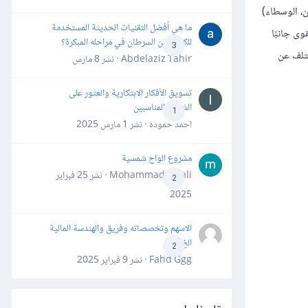
دون، الوسطاء)
ما هي أفضل التقنيات الحديثة المستخدمة
ى جانبًا
للكشف عن السرطان في مراحله المبكرة؟
3
ختلف عن
Abdelaziz Tahir · نشر
8 مارس
تسويق الأفكار الابتكارية والعثور على
الشركاء المناسبين
1
احمد حموده · نشر
1 مارس 2025
مشروع الواح شمسية
Mohammad Awali · نشر
25 فبراير
2
2025
الاسهم وتخصصاته وفريق والهندسة المالية
الخ
2
Fahd Ggg · نشر
9 فبراير 2025