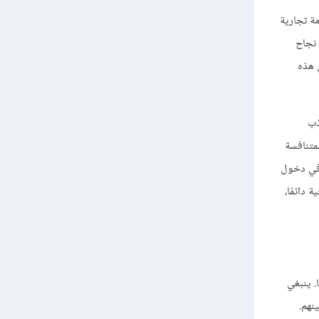
مة تجارية
 نجاح
 هذه
ذب
لمتنافسة
 في دخول
 دائمًا،
. ينبغي
نهم.