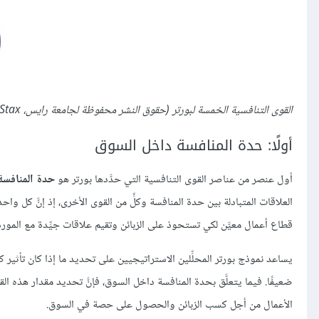
القوى التنافسية الخمسة لبورتر (حقوق النشر محفوظة لجامعة رايس، OpenStax، مستخدمة تحت رخصة المشاع الإبداعي (CC-BY 4.0))
أولًا: حدة المنافسة داخل السوق
أول عنصر من عناصر القوى التنافسية التي حدَّدها بورتر هو
حدة المنافسة
العلاقات المتبادلة بين حدة المنافسة وكلٍّ من القوى الأخرى، إذ إنَّ كل وا
قطاع أعمال معيَّن لكي تستحوذ على الزبائن وتقيم علاقات جيِّدة مع المور
يساعد نموذج بورتر المحلِّلين الاستراتيجيين على تحديد ما إذا كان تأثير
ضعيفًا. فيما يتعلَّق بحدة المنافسة داخل السوق، فإنَّ تحديد مقدار هذه 
الأعمال من أجل كسب الزبائن والحصول على حصة في السوق.