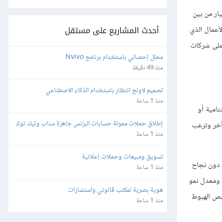
يار من بين
أحدث المشاريع على مستقل
لأعمال الذي
 على شركات
محلل إحصائي باستخدام برنامج Nvivo
منذ 49 دقيقة
تصميم لاونج انتظار باستخدام الذكاء الاصطناعي
منذ 1 ساعة
نامية أو
إطلاق حملات ممولة حسابات البزنس جاهزة سناب وتيك توك
آخر وترغب
منذ 1 ساعة
تسويق ومبيعات وحملات إعلانية
ل دون نجاح
منذ 1 ساعة
، ومعدل نمو
هوية بصرية لمكتب قانوني واستشارات
خيص الهبوط
منذ 1 ساعة