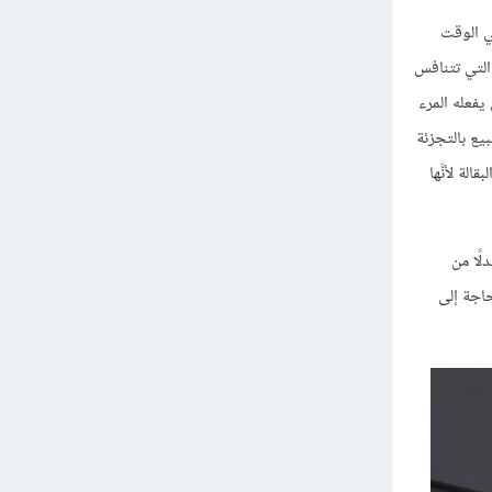
ي الوقت
التي تتنافس
يفعله المرء
يع بالتجزئة
لة لأنَّها
لًا من
حاجة إلى