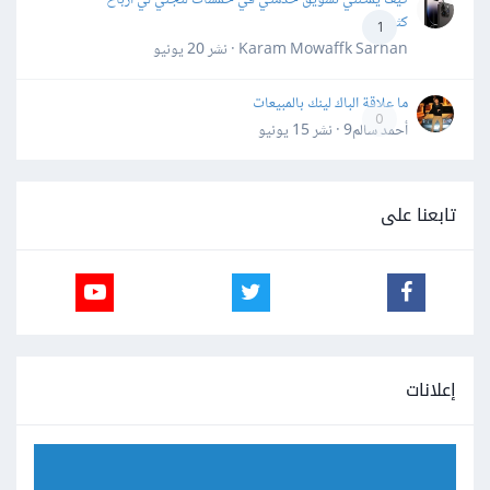
كثيرة
1
Karam Mowaffk Sarhan · نشر
20 يونيو
ما علاقة الباك لينك بالمبيعات
0
أحمد سالم9 · نشر
15 يونيو
تابعنا على
إعلانات