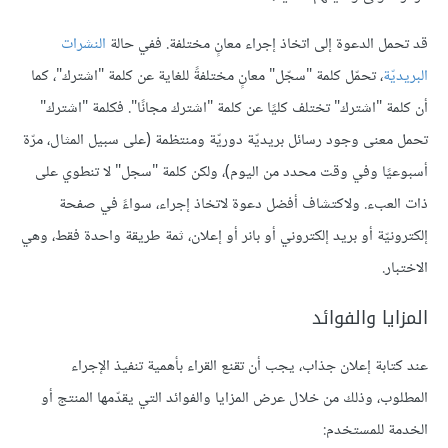
قد تحمل الدعوة إلى اتخاذ إجراء معانٍ مختلفة. ففي حالة
النشرات
البريديّة
، تحمّل كلمة "سجّل" معانٍ مختلفةً للغاية عن كلمة "اشترك"، كما
أن كلمة "اشترك" تختلف كليًا عن كلمة "اشترك مجانًا". فكلمة "اشترك"
تحمل معنى وجود رسائل بريديّة دوريّة ومنتظمة (على سبيل المثال، مرّة
أسبوعيًا وفي وقت محدد من اليوم)، ولكن كلمة "سجل" لا تنطوي على
ذات العبء. ولاكتشاف أفضل دعوة لاتخاذ إجراء، سواءً في صفحة
إلكترونيّة أو بريد إلكتروني أو بانر أو إعلان، ثمة طريقة واحدة فقط، وهي
الاختبار.
المزايا والفوائد
عند كتابة إعلان جذاب، يجب أن تقنع القراء بأهمية تنفيذ الإجراء
المطلوب، وذلك من خلال عرض المزايا والفوائد التي يقدّمها المنتج أو
الخدمة للمستخدم: