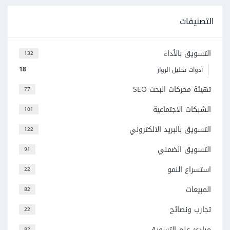
التصنيفات
التسويق بالأداء
132
18
أدوات تحليل الزوار
تهيئة محركات البحث SEO
77
الشبكات الاجتماعية
101
التسويق بالبريد الالكتروني
122
التسويق الضمني
91
استسراع النمو
22
المبيعات
82
تجارب ونصائح
22
مبادئ علم التسويق
82