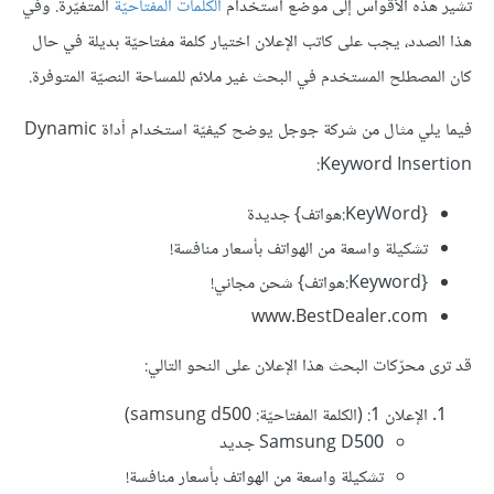
تشير هذه الأقواس إلى موضع استخدام
الكلمات المفتاحيّة
المتغيّرة. وفي
هذا الصدد، يجب على كاتب الإعلان اختيار كلمة مفتاحيّة بديلة في حال
كان المصطلح المستخدم في البحث غير ملائم للمساحة النصيّة المتوفرة.
فيما يلي مثال من شركة جوجل يوضح كيفيّة استخدام أداة Dynamic
Keyword Insertion:
{KeyWord:هواتف} جديدة
تشكيلة واسعة من الهواتف بأسعار منافسة!
{Keyword:هواتف} شحن مجاني!
www.BestDealer.com
قد ترى محرّكات البحث هذا الإعلان على النحو التالي:
الإعلان 1: (الكلمة المفتاحيّة: samsung d500)
Samsung D500 جديد
تشكيلة واسعة من الهواتف بأسعار منافسة!