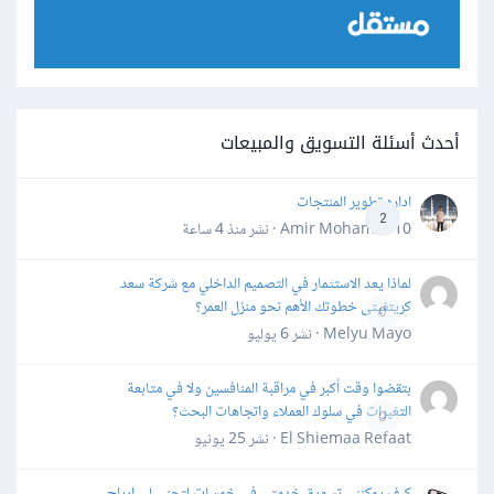
أحدث أسئلة التسويق والمبيعات
اداره تطوير المنتجات
2
Amir Mohamed10 · نشر
منذ 4 ساعة
لماذا يعد الاستثمار في التصميم الداخلي مع شركة سعد
كريتفيتى خطوتك الأهم نحو منزل العمر؟
0
Melyu Mayo · نشر
6 يوليو
بتقضوا وقت أكبر في مراقبة المنافسين ولا في متابعة
التغيرات في سلوك العملاء واتجاهات البحث؟
0
El Shiemaa Refaat · نشر
25 يونيو
كيف يمكنني تسويق خدمتي في خمسات لتجني لي ارباح