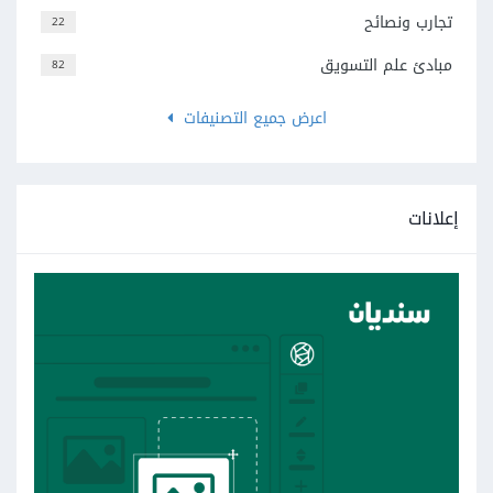
تجارب ونصائح
22
مبادئ علم التسويق
82
اعرض جميع التصنيفات
إعلانات