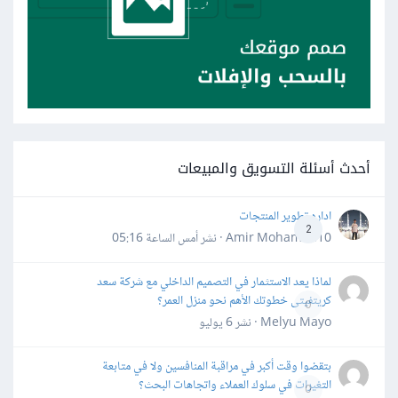
أحدث أسئلة التسويق والمبيعات
اداره تطوير المنتجات
2
Amir Mohamed10 · نشر
أمس الساعة 05:16
لماذا يعد الاستثمار في التصميم الداخلي مع شركة سعد
كريتفيتى خطوتك الأهم نحو منزل العمر؟
0
Melyu Mayo · نشر
6 يوليو
بتقضوا وقت أكبر في مراقبة المنافسين ولا في متابعة
التغيرات في سلوك العملاء واتجاهات البحث؟
0