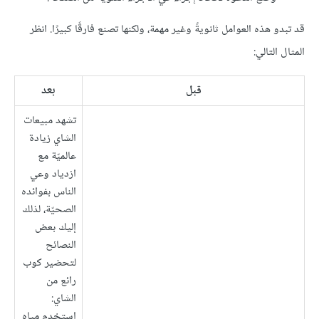
قد تبدو هذه العوامل ثانويةً وغير مهمة، ولكنها تصنع فارقًا كبيرًا. انظر
المثال التالي:
قبل
بعد
تشهد مبيعات
الشاي زيادة
عالميّة مع
ازدياد وعي
الناس بفوائده
الصحيّة، لذلك
إليك بعض
النصائح
لتحضير كوب
رائع من
الشاي:
استخدم مياه