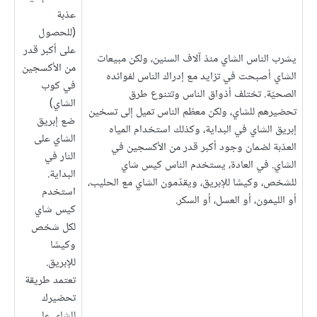
عذبة
(للحصول
على أكبر قدر
يشرب الناس الشاي منذ آلاف السنين، ولكن مبيعات
من الأكسجين
الشاي أصبحت في تزايد مع إدراك الناس لفوائده
في كوب
الصحيّة. تختلف أذواق الناس وتتنوع طرق
الشاي)
تحضيرهم للشاي، ولكن معظم الناس تميل إلى تسخين
ضع إبريق
إبريق الشاي في البداية، وكذلك استخدام المياه
الشاي على
العذبة لضمان وجود أكبر قدر من الأكسجين في
النار في
الشاي. في العادة، يستخدم الناس كيس شاي
البداية.
للشخص، وكيسًا للإبريق، ويقدّمون الشاي مع الحليب،
استخدم
أو الليمون، أو العسل، أو السكر.
كيس شاي
لكل شخص
وكيسًا
للإبريق.
تعتمد طريقة
تحضيرك
للشاي على