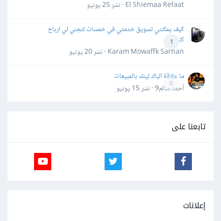
El Shiemaa Refaat · نشر
25 يونيو
كيف يمكنني تسويق خدمتي في خمسات لتجني لي ارباح
كثيرة
1
Karam Mowaffk Sarhan · نشر
20 يونيو
ما علاقة الباك لينك بالمبيعات
0
أحمد سالم9 · نشر
15 يونيو
تابعنا على
إعلانات