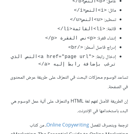
غامق:
<b>النص<‎/b>
مائل:
<i>النص<‎/i>
تسطير:
<u>النص<‎/u>
قائمة:
<li>القائمة<‎/li>
إنشاء فقرة:
<p>نص الفقرة <‎/p>
إدراج فاصل أسطر:
<br/‎>
إدخال رابط:
<a href="page url"‎>النص الذي 
ترغب بإضافة رابط إليه <‎/a>
تساعد الوسوم محرّكات البحث في التعرّف على طريقة عرض المحتوى
في الصفحة.
إن الطريقة الأمثل لفهم لغة HTML والتعرّف على آلية عمل الوسوم هي
البدء باستخدامها في الإنترنت.
ترجمة وبتصرف للفصل
Online Copywriting
، من كتاب