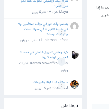
شركة سعد كريتفيتى خطوتك الأهم نحو
0
منزل العمر؟
د ما إذا
Melyu Mayo · نشر
6 يوليو
شراء.
بتقضوا وقت أكبر في مراقبة المنافسين ولا
في متابعة التغيرات في سلوك العملاء
0
واتجاهات البحث؟
El Shiemaa Refaat · نشر
25 يونيو
كيف يمكنني تسويق خدمتي في خمسات
لتجني لي ارباح كثيرة
1
Karam Mowaffk Sarhan · نشر
20
يونيو
ما علاقة الباك لينك بالمبيعات
0
أحمد سالم9 · نشر
15 يونيو
تابعنا على