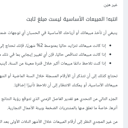
غير هيّن.
انتبه! المبيعات الأساسية ليست مبلغ ثابت
ينبغي أن تأخذ مبيعاتك أو أرباحك الأساسية في الحسبان أي توجهات ضمني
إذا كانت مبيعاتك تتزايد حاليًا بمتوسط 2% شهريًا، فإنك تحتاج إلى طرح هذه النسبة من النمو المُلاحظ أثناء الحملة.
إذا كانت مبيعاتك تتناقص حاليًا، فإن أي تغيير إيجابي بما في ذلك 
إذا كنت تلاحظ دائمًا مبيعات أكبر خلال فترة معينة من السنة، tينبغي طرح هذا الارتفاع في المعدل من الأرقام المسجلة خلال الحملة.
تحتاج كذلك إلى أن تتذكر أن الأرقام المسجلة خلال السنة الماضية أو الشهر 
مبيعاتك الأساسية، أو يمكنك الانتظار إلى أن تلاحظ تأثيرًا إضافيًا.
الجزء التالي من التحدي هو تقدير الفاصل الزمني الذي تتوقع رؤية النتائج 
أثرها، خاصةً ما تعلق منها بالمشتريات الضخمة وبيئة الأعمال التجارية.
من غير المجدي النظر إلى أرقام المبيعات خلال الأشهر الثلاث الأولى بعد ا