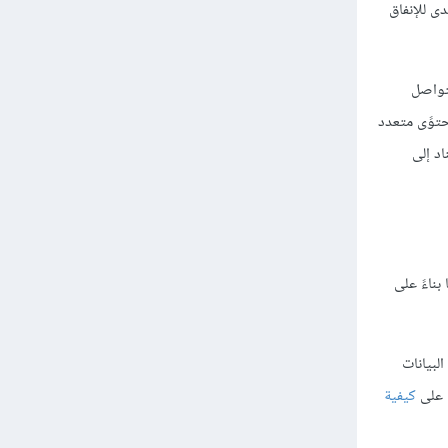
دى للإنفاق
تواصل
حتوًى متعدد
د إلى
ناءً على
لبيانات
ع على
كيفية