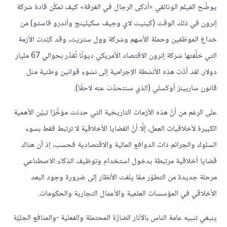
يوضِّح الفيلم الوثائقي «أذكى الرجال في الغرفة» كيف تمكّن قادة شركة
إنرون في ذلك الوقت (كينيث لاي وجيف سكيلينج وأندرو فاستو) من
خداع الموظفين وحملة الأسهم وشركة وول ستريت، وقد كبَّدت الأزمة
التي خلَّفتها شركة إنرون الاقتصاد الأمريكي ديونًا تُقدَّر بحوالي 67 مليار
دولار. لقد أدَّت هذه الأنشطة الإجرامية إلى نشوء قوانين وطنية مثل
قانون ساربينز أوكسلي (الذي سنتحدَّث عنه لاحقًا).
على الرغم من أنَّ هذه الأزمات التاريخية التي حدثت مؤخَّرًا تبيِّن الأهمية
الكبيرة لأخلاقيات العمل، إلَّا أنَّ القضايا الأخلاقية لا ترتبط فقط بسوء
السلوك والجرائم ذات الدوافع المالية والاقتصادية فحسب، إذ أن هناك
قضايا أخلاقية مرتبطة بدخول استخدام وتوظيف الذكاء الاصطناعي
مرحلة جديدة من التطوّر ممَّا يلفت الأنظار إلى ضرورة وجود البعد
الأخلاقي في المؤسسات العلمية والأعمال التجارية والحكومات.
ينبغي تنبيه عامة الناس بالآثار الضارَّة المحتملة والفعلية -والمنافع الجليَّة