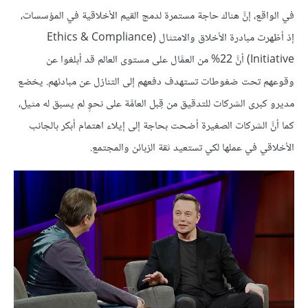
في الواقع، إنَّ هناك حاجة مستمرة لدمج القيم الأخلاقية في المؤسسات،
إذ أظهرت مبادرة الأخلاق والامتثال (Ethics & Compliance
Initiative) أنَّ 22% من العمَّال على مستوى العالم قد أبلغوا عن
وقوعهم تحت ضغوطات تستهدف دفعهم إلى التنازل عن مبادئهم. يخضع
مديرو كبرى الشركات للتدقيق من قِبل العامَّة على نحوٍ لم يسبق له مثيل،
كما أنَّ الشركات الصغيرة أضحت بحاجة إلى إيلاء اهتمام أبكر بالجانب
الأخلاقي في عملها لكي تستعيد ثقة الزبائن والمجتمع.