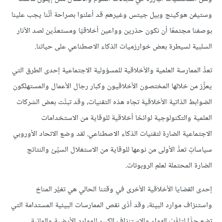
وستيفن هوكينج وبيل جيتس وغيرهم قد أعلنوا بصراحة أنَّنا يجب علينا
بوصفنا مجتمعًا أن نكون حذرين وواعين أخلاقيًا ومستعدِّين لصد الآثار
السلبية لسيطرة بعض خوارزميات الذكاء الاصطناعي على حياتنا.
تعدُّ الممارسة العلمية والأخلاقية للمسؤولية الاجتماعية إحدى الطرق التي
يعزِّز من خلالها المختصون الأخلاقيون وكبار رجال الأعمال والمستهلكون
الضوابط الذاتية الأخلاقية تجاه هذه التقنيات، وقد تبنَّت بعض الشركات
العلمية والتكنولوجية لوائحًا أخلاقية للوقاية من الاستخدامات
الاجتماعية الضارة لتقنيات الذكاء الاصطناعي. لقد وضع الاتحاد الأوروبي
سياساتٍ تعدُّ الأولى من نوعها للوقاية من الاستغلال السيِّئ والنتائج
الضارة المحتملة لعلم الروبوتات.
إحدى القضايا الأخلاقية الأخرى في وقتنا الحالي هي تغيُّر المناخ
واستنزاف موارد البيئة، وقد أدَّى نقص الممارسات البيئية المستدامة التي
تضع حدًّا لتلوُّث الهواء والاستنزاف الكبير للموارد الأرضية والمائية