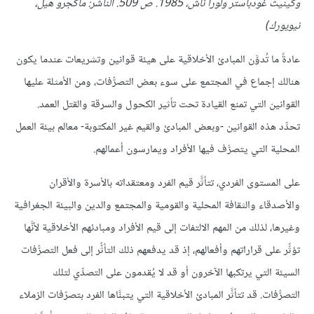
وكينيث غودباستر ولورا ناش، 1985. ص 509. الناشر: ماكجرو هيل،
نيويورك)
عادةً ما تُدوَّن المبادئ الأخلاقية على هيئة قوانين وتشريعات عندما يكون
هنالك إجماع في المجتمع على سوء بعض التصرُّفات، ومن الأمثلة عليها
القوانين التي تمنع القيادة تحت تأثير الكحول والسرقة والقتل العمد.
تحدِّد هذه القوانين -وبعض المبادئ والقيم غير المكتوبة- معالم بيئة العمل
المحلية التي يتصرَّف فيها الأفراد ويمارسون أعمالهم.
على المستوى الفردي، تتأثَّر قيم الفرد ومعتقداته بالأسرة والأقران
والأصدقاء والثقافة المحلية والقومية والمجتمع والدين والبيئة الجغرافية
وغيرها، لذلك من المهم الالتفات إلى قيم الأفراد ومبادئهم الأخلاقية لأنَّها
تؤثِّر على قراراتهم وأفعالهم، إذ قد يدفعهم ذلك التأثُّر إلى فعل التصرُّفات
السيئة التي يرتكبها الآخرون أو قد لا يُقدمون على التصدِّي لتلك
التصرُّفات. قد تتأثَّر المبادئ الأخلاقية التي يتبنَّاها الفرد بتصرّفات الزملاء