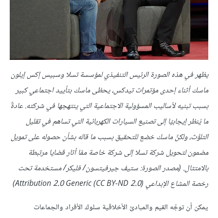
يظهر في هذه الصورة الرئيس التنفيذي لمؤسسة تسلا وسبيس إكس إيلون
ماسك أثناء إحدى مؤتمرات تيدكس، يحظى ماسك بتأييد اجتماعي كبير
بسبب تبنيه لأساليب المسؤولية الاجتماعية التي ينتهجها في شركته. عادةً
ما يُنظر إيجابيًا إلى تصنيع السيارات الكهربائية التي تساهم في تقليل
التلوُّث، ولكنَّ ماسك خضع للتحقيق بسبب ما قاله بشأن حصوله على تمويل
مضمون لتحويل شركة تسلا إلى شركة خاصة ممَّا أثار قضايا مرتبطة
بالامتثال. (مصدر الصورة: ستيف جيرفيتسون/ فليكر/ مستخدمة تحت
رخصة المشاع الإبداعي Attribution 2.0 Generic (CC BY-ND 2.0))
يمكن أن توجِّه القيم والمبادئ الأخلاقية سلوك الأفراد والجماعات