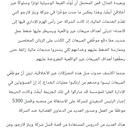
وبعيدة المنال، فمن المحتمل أن تُولِّد القيمة الوسيلية توترًا وسلوكًا غير
أخلاقيٍّ أيضًا، وهذا يعكس ما حدث مؤخَّرًا في شركة ويلز فارجو التي
تقدِّم الخدمات المالية، إذ كانت الشركة -من رأس الهرم الإداري فيها إلى
قاعدته- تتبنَّى أهداف مبيعات غير واقعية ويسيطر عليها ضغط عملٍ
شديد، ممَّا دفع موظَّفي المبيعات إلى الكذب على الزبائن المخلصين
وممارسة الضغط عليهم وخداعهم لكي يشتروا منتجات مالية زائفة حتى
يحقِّقوا أهداف المبيعات غير الواقعية المفروضة عليهم.
عندما اكتُشف حدوث مثل هذه التصرُّفات غير الأخلاقية، تبيَّن أنَّ موظفِّي
المبيعات ليسوا وحدهم من ارتكبوا عمليّات الخداع، إذ إنَّ المسؤولين في
الإدارة العليا للمؤسسة قد شاركوا في تِلك الجريمة أيضًا، وكانت النتيجة
إجبار الرئيس التنفيذي للشركة على الاستقالة من منصبه وفصل 5300
موظفًا عن العمل وصدور العديد من الدعاوى القضائية ضد الشركة.
هناك العديد من الدروس المستفادة من قصة فشل شركة ويلز فارجو، ومن