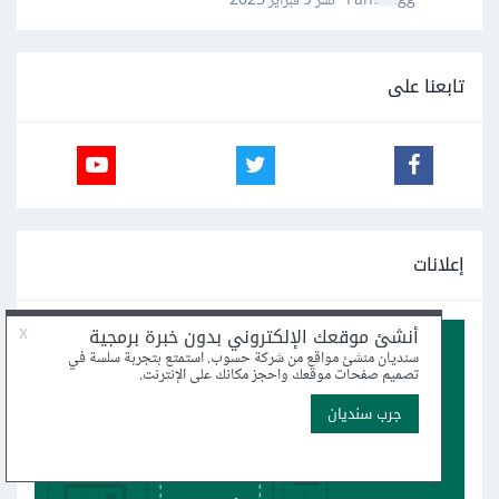
Fahd Ggg · نشر
9 فبراير 2025
تابعنا على
إعلانات