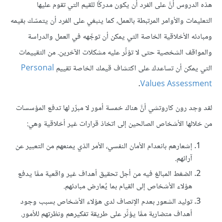
هذه الدروس أنَّ على الفرد أن يكون مدركًا للقيم التي تقوم عليها
التعليمات والأوامر المرتبطة بالعمل، كما ينبغي على الفرد أن يتمسّك بقيمه
ومبادئه الأخلاقية الخاصة التي يمكن أن توجِّهه في العمل والدراسة
والمواقف الشخصية حتى لا تؤثِّر عليه مشكلات الآخرين. من التقييمات
التي يمكن أن تساعدك على اكتشاف قيمك الخاصة تقييم
Personal
.
Values Assessment
لقد وجد رون كاروتشي أنَّ هناك خمسة أمور لا مبرِّر لها تدفع المؤسسات
من خلالها الأشخاص الصالحين إلى اتخاذ قرارات غير أخلاقية وهي:
إشعارهم بانعدام الأمان النفسي، الأمر الذي يمنعهم من التعبير عن
آرائهم.
الضغط المبالغ فيه من أجل تحقيق أهداف غير واقعية ممَّا يدفع
هؤلاء الأشخاص إلى القيام بما يُعارض مبادئهم.
توليد الشعور بعدم الإنصاف لدى هؤلاء الأشخاص بسبب وجود
أهداف متضاربة ممَّا يؤثِّر على طريقة تفكيرهم ونظرتهم للأمور.