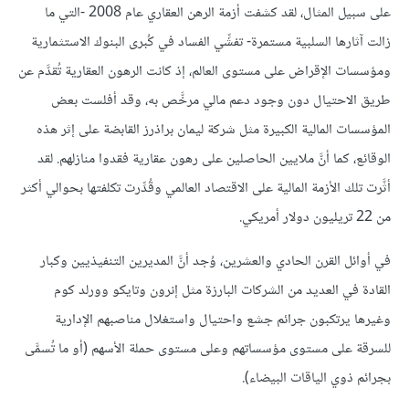
على سبيل المثال، لقد كشفت أزمة الرهن العقاري عام 2008 -التي ما
زالت آثارها السلبية مستمرة- تفشِّي الفساد في كُبرى البنوك الاستثمارية
ومؤسسات الإقراض على مستوى العالم، إذ كانت الرهون العقارية تُقدَّم عن
طريق الاحتيال دون وجود دعم مالي مرخَّص به، وقد أفلست بعض
المؤسسات المالية الكبيرة مثل شركة ليمان براذرز القابضة على إثر هذه
الوقائع، كما أنَّ ملايين الحاصلين على رهون عقارية فقدوا منازلهم. لقد
أثَّرت تلك الأزمة المالية على الاقتصاد العالمي وقُدِّرت تكلفتها بحوالي أكثر
من 22 تريليون دولار أمريكي.
في أوائل القرن الحادي والعشرين، وُجد أنَّ المديرين التنفيذيين وكبار
القادة في العديد من الشركات البارزة مثل إنرون وتايكو وورلد كوم
وغيرها يرتكبون جرائم جشع واحتيال واستغلال مناصبهم الإدارية
للسرقة على مستوى مؤسساتهم وعلى مستوى حملة الأسهم (أو ما تُسمَّى
بجرائم ذوي الياقات البيضاء).