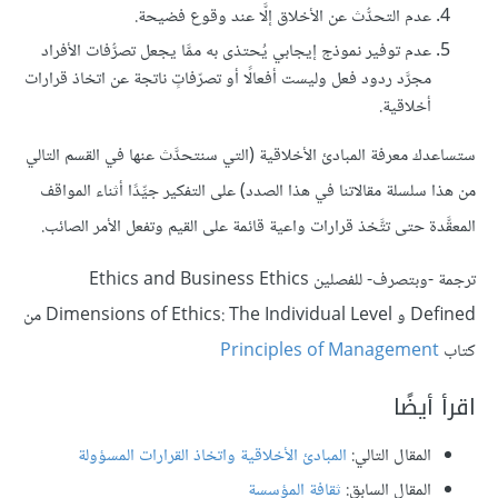
عدم التحدُّث عن الأخلاق إلَّا عند وقوع فضيحة.
عدم توفير نموذج إيجابي يُحتذى به ممَّا يجعل تصرُّفات الأفراد
مجرَّد ردود فعل وليست أفعالًا أو تصرّفاتٍ ناتجة عن اتخاذ قرارات
أخلاقية.
ستساعدك معرفة المبادئ الأخلاقية (التي سنتحدَّث عنها في القسم التالي
من هذا سلسلة مقالاتنا في هذا الصدد) على التفكير جيِّدًا أثناء المواقف
المعقَّدة حتى تتَّخذ قرارات واعية قائمة على القيم وتفعل الأمر الصائب.
ترجمة -وبتصرف- للفصلين Ethics and Business Ethics
Defined و Dimensions of Ethics: The Individual Level من
كتاب
Principles of Management
اقرأ أيضًا
المقال التالي:
المبادئ الأخلاقية واتخاذ القرارات المسؤولة
المقال السابق:
ثقافة المؤسسة