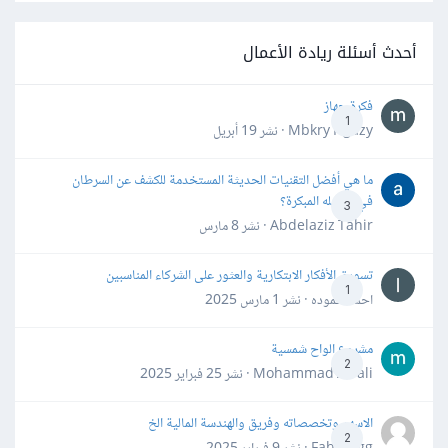
أحدث أسئلة ريادة الأعمال
فكرة جهاز
1
Mbkry Hgazy · نشر
19 أبريل
ما هي أفضل التقنيات الحديثة المستخدمة للكشف عن السرطان
في مراحله المبكرة؟
3
Abdelaziz Tahir · نشر
8 مارس
تسويق الأفكار الابتكارية والعثور على الشركاء المناسبين
1
احمد حموده · نشر
1 مارس 2025
مشروع الواح شمسية
2
Mohammad Awali · نشر
25 فبراير 2025
الاسهم وتخصصاته وفريق والهندسة المالية الخ
2