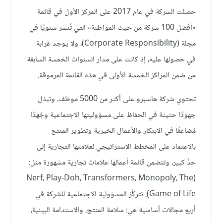
حصلت الشركة في عام 2017 على المركز الأول في قائمة
«أفضل 100 شركة من حيث المواطنة» التي تُنشر سنويًا في
مجلة (Corporate Responsibility)، ولا يوجد غرابة
في حصولها عليه، إذ كانت على مدار السنوات الخمسة السابقة
من ضمن المراكز الخمسة الأولى في هذه القائمة المرموقة.
تحتوي شركة هاسبرو على أكثر من 5000 موظف، وتبذل
جهودًا حثيثة في الحفاظ على مسؤوليتها الاجتماعية وجُهدًا
مُضاعفًا في الابتكار والأعمال الخيرية وتطوير المنتج
بالاعتماد على المخطط الاستراتيجي لعلامتها التجارية إلى
حدٍّ كبير، وتتضمن قائمة أعمالها علامات تجارية مشهورة مثل:
(Nerf، Play-Doh، Transformers، Monopoly، The
Game of Life). تتركَّز المسؤولية الاجتماعية للشركة في
أربع مجالات أساسية هي: سلامة المنتج، والاستدامة البيئية،