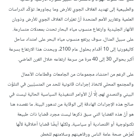
والطبيعية إلى تهديد الغلاف الجوي للأرض وما يجاورها. تؤكِّد الدراسات
العلمية وتقارير الأمم المتحدة أنَّ تغيُّرات الغلاف الجوي للأرض وذوبان
الأنهار الجليدية وارتفاع منسوب مياه البحار تحدث بمعدلات متسارعة.
على سبيل المثال، سوف يرتفع منسوب مياه البحر على امتداد ساحل
كاليفورنيا إلى 10 أقدام بحلول عام 2100، ويحدث هذا الارتفاع بسرعة
أكبر بحوالي 30 إلى 40 مرة من سرعة ارتفاعه خلال القرن الماضي.
على الرغم من احتشاد مجموعات من الجامعات وقطاعات الأعمال
والمجتمع المحلي لاتخاذ إجراءات قانونية للحد من المتسبِّبين في التلوُّث
البيئي والتصدي لهم، إلَّا أنَّ الأوامر التنفيذية السياسية الحالية ليست في
صالح هذه الإجراءات الهادفة إلى الوقاية من تدهور البيئة. ما نقصده هنا
هو أنَّ هذه القضايا التي سبق ذكرها ليست مجرد قضايا ذات طبيعة
تكنولوجية أو اقتصادية أو سياسية، ولكنَّها أيضًا قضايا أخلاقية لأنَّها
تُعرِّض صحة عامة الناس ورفاهيتهم وسلامتهم للخطر.