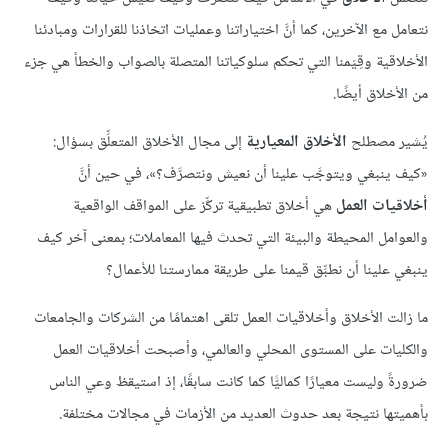
نتعامل مع الآخرين، كما أنَّ اختياراتنا وعمليات اتخاذنا للقرارات ومبادئنا
الأخلاقية وقِيَمنا التي تحكم سلوكياتنا المتصلة بالصواب والخطأ هي جزء
من الأخلاق أيضًا.
يُشير مصطلح
الأخلاق المعيارية
إلى مجال الأخلاق المتعلِّق بسؤال:
«كيف ينبغي ويتوجَّب علينا أن نعيش ونتصرَّف؟»، في حين أنَّ
أخلاقيات العمل
هي أخلاق تطبيقية تركِّز على المواقف الواقعية
والعوامل المحيطة والبيئة التي تحدث فيها المعاملات؛ بمعنى آخر كيف
ينبغي علينا أن نطبِّق قيمنا على طريقة ممارستنا للأعمال؟
ما زالت الأخلاق وأخلاقيات العمل تلقى اهتمامًا من الشركات والجامعات
والكليات على المستوى المحلي والعالمي، وأصبحت أخلاقيات العمل
ضرورةً وليست معيارًا كماليًّا كما كانت سابقًا، إذ استيقظ وعي الناس
بأهميتها نتيجة بعد حدوث العديد من الأزمات في مجالات مختلفة.