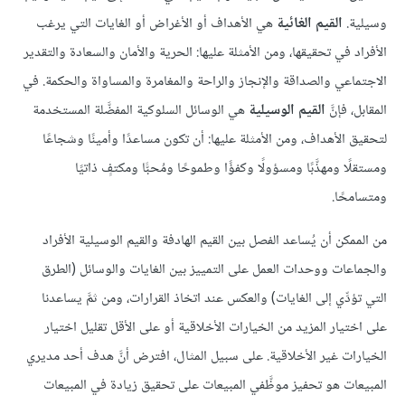
وسيلية.
القيم الغائية
هي الأهداف أو الأغراض أو الغايات التي يرغب
الأفراد في تحقيقها، ومن الأمثلة عليها: الحرية والأمان والسعادة والتقدير
الاجتماعي والصداقة والإنجاز والراحة والمغامرة والمساواة والحكمة. في
المقابل، فإنَّ
القيم الوسيلية
هي الوسائل السلوكية المفضَّلة المستخدمة
لتحقيق الأهداف، ومن الأمثلة عليها: أن تكون مساعدًا وأمينًا وشجاعًا
ومستقلًا ومهذَّبًا ومسؤولًا وكفؤًا وطموحًا ومُحبًّا ومكتفٍ ذاتيًا
ومتسامحًا.
من الممكن أن يُساعد الفصل بين القيم الهادفة والقيم الوسيلية الأفراد
والجماعات ووحدات العمل على التمييز بين الغايات والوسائل (الطرق
التي تؤدِّي إلى الغايات) والعكس عند اتخاذ القرارات، ومن ثمَّ يساعدنا
على اختيار المزيد من الخيارات الأخلاقية أو على الأقل تقليل اختيار
الخيارات غير الأخلاقية. على سبيل المثال، افترض أنَّ هدف أحد مديري
المبيعات هو تحفيز موظَّفي المبيعات على تحقيق زيادة في المبيعات