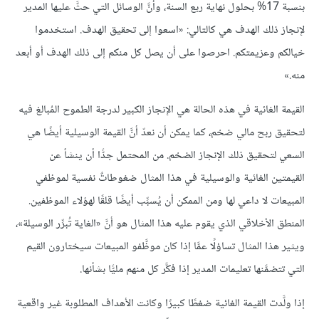
بنسبة 17% بحلول نهاية ربع السنة، وأنَّ الوسائل التي حثَّ عليها المدير
لإنجاز ذلك الهدف هي كالتالي: «اسعوا إلى تحقيق الهدف. استخدموا
خيالكم وعزيمتكم. احرصوا على أن يصل كل منكم إلى ذلك الهدف أو أبعد
منه.»
القيمة الغائية في هذه الحالة هي الإنجاز الكبير لدرجة الطموح المُبالغ فيه
لتحقيق ربح مالي ضخم، كما يمكن أن نعدّ أنَّ القيمة الوسيلية أيضًا هي
السعي لتحقيق ذلك الإنجاز الضخم. من المحتمل جدًّا أن ينشأ عن
القيمتين الغائية والوسيلية في هذا المثال ضغوطاتٌ نفسية لموظفي
المبيعات لا داعي لها ومن الممكن أن يُسبِّب أيضًا قلقًا لهؤلاء الموظفين.
المنطق الأخلاقي الذي يقوم عليه هذا المثال هو أنَّ «الغاية تُبرِّر الوسيلة»،
ويثير هذا المثال تساؤلًا عمَّا إذا كان موظَّفو المبيعات سيختارون القيم
التي تتضمَّنها تعليمات المدير إذا فكَّر كل منهم مليًّا بشأنها.
إذا ولَّدت القيمة الغائية ضغطًا كبيرًا وكانت الأهداف المطلوبة غير واقعية