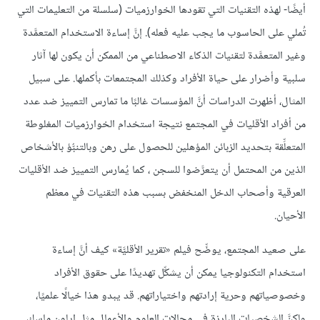
أيضًا- لهذه التقنيات التي تقودها الخوارزميات (سلسلة من التعليمات التي
تُملي على الحاسوب ما يجب عليه فعله). إنَّ إساءة الاستخدام المتعمَّدة
وغير المتعمَّدة لتقنيات الذكاء الاصطناعي من الممكن أن يكون لها آثار
سلبية وأضرار على حياة الأفراد وكذلك المجتمعات بأكملها. على سبيل
المثال، أظهرت الدراسات أنَّ المؤسسات غالبًا ما تمارس التمييز ضد عدد
من أفراد الأقليات في المجتمع نتيجة استخدام الخوارزميات المغلوطة
المتعلِّقة بتحديد الزبائن المؤهلين للحصول على رهن وبالتنبُّؤ بالأشخاص
الذين من المحتمل أن يتعرَّضوا للسجن ، كما يُمارس التمييز ضد الأقليات
العرقية وأصحاب الدخل المنخفض بسبب هذه التقنيات في معظم
الأحيان.
على صعيد المجتمع، يوضِّح فيلم «تقرير الأقليَّة» كيف أنَّ إساءة
استخدام التكنولوجيا يمكن أن يشكِّل تهديدًا على حقوق الأفراد
وخصوصياتهم وحرية إرادتهم واختياراتهم. قد يبدو هذا خيالًا علميًا،
ولكنَّ الشخصيات البارزة في مجالات العلوم والأعمال مثل إيلون ماسك