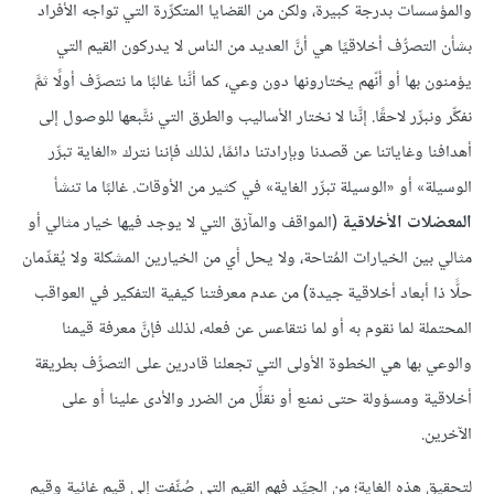
والمؤسسات بدرجة كبيرة، ولكن من القضايا المتكرِّرة التي تواجه الأفراد
بشأن التصرُّف أخلاقيًا هي أنَّ العديد من الناس لا يدركون القيم التي
يؤمنون بها أو أنّهم يختارونها دون وعي، كما أنَّنا غالبًا ما نتصرَّف أولًا ثمَّ
نفكِّر ونبرِّر لاحقًا. إنَّنا لا نختار الأساليب والطرق التي نتَّبعها للوصول إلى
أهدافنا وغاياتنا عن قصدنا وبإرادتنا دائمًا، لذلك فإننا نترك «الغاية تبرِّر
الوسيلة» أو «الوسيلة تبرِّر الغاية» في كثير من الأوقات. غالبًا ما تنشأ
المعضلات الأخلاقية
(المواقف والمآزق التي لا يوجد فيها خيار مثالي أو
مثالي بين الخيارات المُتاحة، ولا يحل أي من الخيارين المشكلة ولا يُقدِّمان
حلًّا ذا أبعاد أخلاقية جيدة) من عدم معرفتنا كيفية التفكير في العواقب
المحتملة لما نقوم به أو لما نتقاعس عن فعله، لذلك فإنَّ معرفة قيمنا
والوعي بها هي الخطوة الأولى التي تجعلنا قادرين على التصرُّف بطريقة
أخلاقية ومسؤولة حتى نمنع أو نقلِّل من الضرر والأدى علينا أو على
الآخرين.
لتحقيق هذه الغاية؛ من الجيِّد فهم القيم التي صُنِّفت إلى قيم غائية وقيم