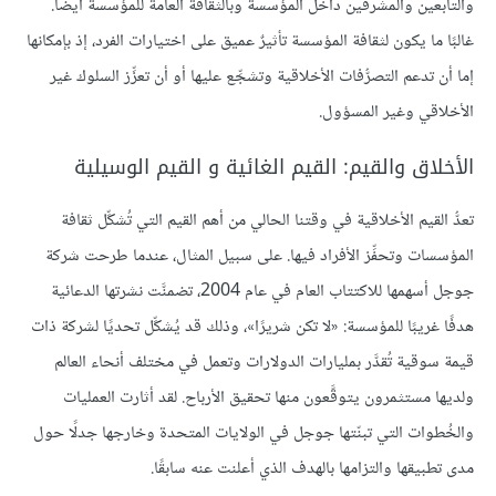
والتابعين والمشرفين داخل المؤسسة وبالثقافة العامة للمؤسسة أيضًا.
غالبًا ما يكون لثقافة المؤسسة تأثيرٌ عميق على اختيارات الفرد، إذ بإمكانها
إما أن تدعم التصرُّفات الأخلاقية وتشجِّع عليها أو أن تعزِّز السلوك غير
الأخلاقي وغير المسؤول.
الأخلاق والقيم: القيم الغائية و القيم الوسيلية
تعدُّ القيم الأخلاقية في وقتنا الحالي من أهم القيم التي تُشكِّل ثقافة
المؤسسات وتحفِّز الأفراد فيها. على سبيل المثال، عندما طرحت شركة
جوجل أسهمها للاكتتاب العام في عام 2004، تضمنَّت نشرتها الدعائية
هدفًا غريبًا للمؤسسة: «لا تكن شريرًا»، وذلك قد يُشكِّل تحديًا لشركة ذات
قيمة سوقية تُقدَّر بمليارات الدولارات وتعمل في مختلف أنحاء العالم
ولديها مستثمرون يتوقَّعون منها تحقيق الأرباح. لقد أثارت العمليات
والخُطوات التي تبنّتها جوجل في الولايات المتحدة وخارجها جدلًا حول
مدى تطبيقها والتزامها بالهدف الذي أعلنت عنه سابقًا.