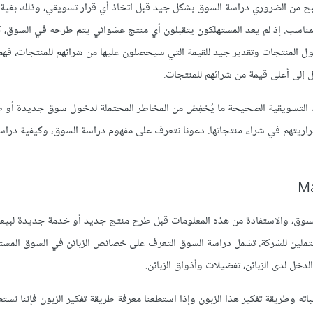
بح من الضروري دراسة السوق بشكل جيد قبل اتخاذ أي قرار تسويقي، وذلك بغية
لمناسب. إذ لم يعد المستهلكون يتقبلون أي منتج عشوائي يتم طرحه في السوق، ك
ل المنتجات وتقدير جيد للقيمة التي سيحصلون عليها من شرائهم للمنتجات، فه
 إلى أعلى قيمة من شرائهم للمنتجات.
ارات التسويقية الصحيحة ما يُخفِض من المخاطر المحتملة لدخول سوق جديدة أو 
راريتهم في شراء منتجاتها. دعونا نتعرف على مفهوم دراسة السوق، وكيفية دراس
سوق، والاستفادة من هذه المعلومات قبل طرح منتج جديد أو خدمة جديدة لبيعه
لمحتملين للشركة. تشمل دراسة السوق التعرف على خصائص الزبائن في السوق المس
لدخل لدى الزبائن، تفضيلات وأذواق الزبائن.
وطريقة تفكير هذا الزبون وإذا استطعنا معرفة طريقة تفكير الزبون فإننا نستط