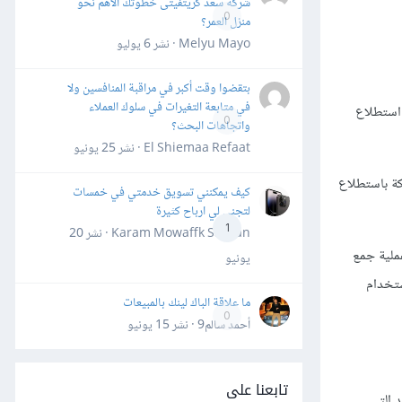
شركة سعد كريتفيتى خطوتك الأهم نحو
0
منزل العمر؟
Melyu Mayo · نشر
6 يوليو
بتقضوا وقت أكبر في مراقبة المنافسين ولا
في متابعة التغيرات في سلوك العملاء
في استطلاع
0
واتجاهات البحث؟
El Shiemaa Refaat · نشر
25 يونيو
لشركة باستطلاع
كيف يمكنني تسويق خدمتي في خمسات
لتجني لي ارباح كثيرة
1
Karam Mowaffk Sarhan · نشر
20
أو المسح هو عملية جمع
يونيو
ستخدام
ما علاقة الباك لينك بالمبيعات
0
أحمد سالم9 · نشر
15 يونيو
تابعنا على
 التي