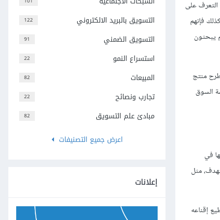
الشبكات الاجتماعية
101
 التعرف على
التسويق بالبريد الالكتروني
ذلك فإنهم
122
م يبحثون
التسويق الضمني
91
استسراع النمو
22
طرح منتج
المبيعات
82
ة السوق
تجارب ونصائح
22
مبادئ علم التسويق
82
اعرض جميع التصنيفات
ا في
تهدف، مثل
إعلانات
يع إقناعه