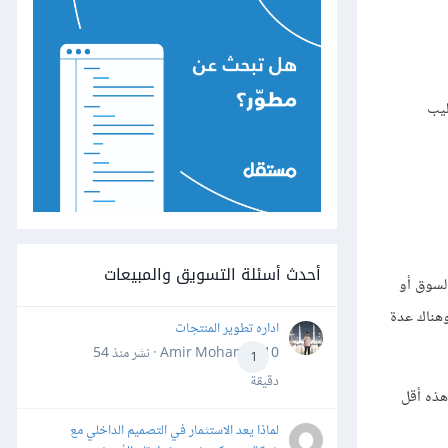
ليب
أحدث أسئلة التسويق والمبيعات
ل السوق أو
علمية، ويستخدم الاستطلاع أو المسح عدة أدوات لجمع المعلومات منها الاستبيان Questionnaire ، أو المقابلات Interview وهناك عدة
اداره تطوير المنتجات
Amir Mohamed10 · نشر
منذ 54
1
دقيقة
يتم عن طريق البريد الإلكتروني Email Survey ، أو عن طريق المواقع الإلكترونية Website Survey، وهذه أقل
لماذا يعد الاستثمار في التصميم الداخلي مع