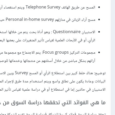
المسح عن طريق الهاتف Telephone Survey ويتم استقصاء آراء الزبائن عن طريق الهاتف
مسح آراء الزبائن في منازلهم Personal in-home survey حيث يتم استقصاء آراء الزبائن في منازلهم، وتعتبر هذه الطريقة مكلفة بشكل كبير.
الاستبيان Questionnaire : وهو أداة بحث يت
الرأي، أو في الأبحاث العلمية لقياس تأثير المتغيرات على بعضها الب
مجموعات التركيز Focus groups: يتم ا
آرائهم بشكل مباشر، من خلال أسئلتهم عن منتجاتها وخدماتها للوصول إلى تغذية عكسية back
البيانات وعادة يكون على نطاق واسع ويتم استخدام عدة طرق لإجراء المس
الاستبيان في حالتين إما في استطلاع أو في دراسة علمية لقياس تأثير ال
ما هي الفوائد التي تحققها دراسة السوق من خ
تحقق دراسة السوق فوائد كبيرة للشركة، فدراسة السوق تقدم للشركة معلوم