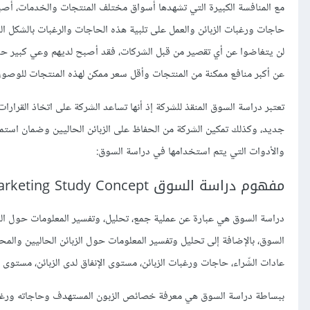
مع المنافسة الكبيرة التي تشهدها أسواق مختلف المنتجات والخدمات، أص
حاجات ورغبات الزبائن والعمل على تلبية هذه الحاجات والرغبات بالشكل ا
لن يتغاضوا عن أي تقصير من قبل الشركات، فقد أصبح لديهم وعي كبير حو
عن أكبر منافع ممكنة من المنتجات وأقل سعر ممكن لهذه المنتجات للوصول
تعتبر دراسة السوق المنقذ للشركة إذ أنها تساعد الشركة على اتخاذ القر
جديد، وكذلك تمكين الشركة من الحفاظ على الزبائن الحاليين وضمان استم
والأدوات التي يتم استخدامها في دراسة السوق:
مفهوم دراسة السوق Marketing Study Concept
دراسة السوق هي عبارة عن عملية جمع، تحليل، وتفسير المعلومات حول ال
السوق، بالإضافة إلى تحليل وتفسير المعلومات حول الزبائن الحاليين وا
عادات الشّراء، حاجات ورغبات الزبائن، مستوى الإنفاق لدى الزبائن، مستوى ا
ببساطة دراسة السوق هي معرفة خصائص الزبون المستهدف وحاجاته ورغباته 