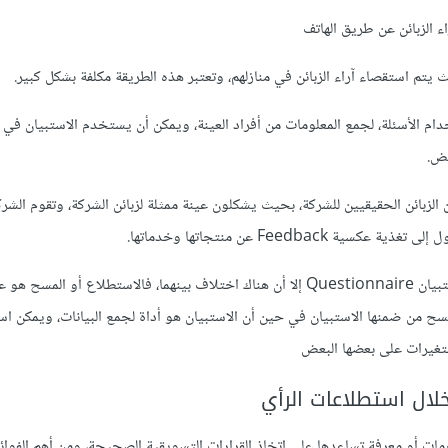
م من خلالها استخدام الأسئلة، لجمع المعلومات من أفراد العينة، ويمكن أن يستخدم الاستبيان 
عض.
لاجتماع مع مجموعة من الزبائن الحقيقيين للشركة، بحيث يشكلون عينة ممثلة لزبائن الشركة، وتقوم ا
Feed عن منتجاتها وخدماتها.
توضيح: هناك خلط كبير بين استطلاع الرأي أو المسح Survey وبين الاستبيان Questionnaire إلا أن هناك اختلاف بينهما، فالاستطلاع 
ح من ضمنها الاستبيان في حين أن الاستبيان هو أداة لجمع البيانات، ويمكن ا
متغيرات على بعضها البعض
لال استطلاعات الرأي
ات أو معرفة تساعدها على اتخاذ القرارات التسويقية الصحيحة، ومن أهم الفوائد