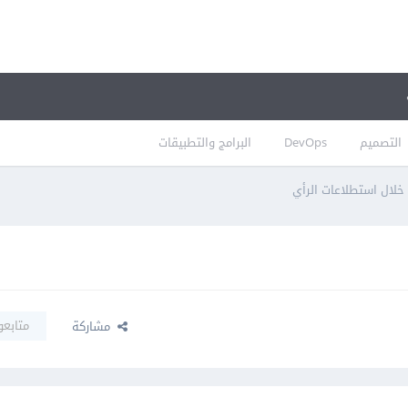
التصميم
DevOps
البرامج والتطبيقات
لال استطلاعات الرأي
متابعو
مشاركة