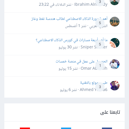
3
Ibrahim Almahdy · نشر
الثلاثاء في 23:22
أهمية دورة الذكاء الاصطناعي لطالب هندسة نفط وغاز
5
الشيخ العربي · نشر
1 أغسطس
ما أهم أربعة مسارات في كورس الذكاء الاصطناعي؟
5
Sniper Shaker · نشر
30 يوليو
الحصول على عمل في منصة خمسات
1
Omar Abdallh · نشر
15 يوليو
طبيب مولع بالتقنية
3
Ahmed Yahia6 · نشر
6 يوليو
تابعنا على