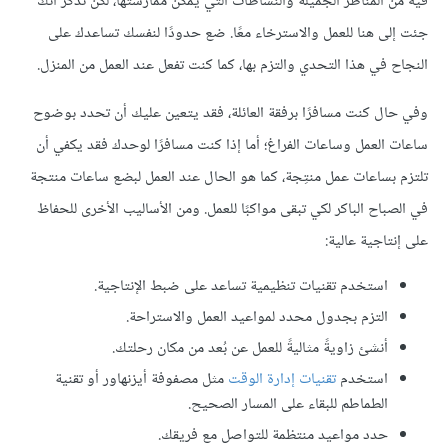
فيه من المناظر الجميلة والنشاطات التي يمكن ممارستها، لكن تذكر أنك
جئت إلى هنا للعمل والاسترخاء معًا. ضع حدودًا لنفسك تساعدك على
النجاح في هذا التحدي والتزم بها، كما كنت تفعل عند العمل من المنزل.
وفي حال كنت مسافرًا برفقة العائلة، فقد يتعين عليك أن تحدد بوضوح
ساعات العمل وساعات الفراغ؛ أما إذا كنت مسافرًا لوحدك فقد يكفي أن
تلتزم بساعات عمل منتِجة، كما هو الحال عند العمل لبضع ساعات منتجة
في الصباح الباكر لكي تبقى مواكبًا للعمل. ومن الأساليب الأخرى للحفاظ
على إنتاجية عالية:
استخدم تقنيات تنظيمية تساعد على ضبط الإنتاجية.
التزم بجدول محدد لمواعيد العمل والاستراحة.
أنشئ زاويةً مثاليةً للعمل عن بُعد من مكان رحلتك.
استخدم
تقنيات إدارة الوقت
مثل مصفوفة أيزنهاور أو تقنية
الطماطم للبقاء على المسار الصحيح.
حدد مواعيد منتظمة للتواصل مع فريقك.