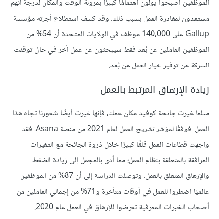
الموظفين أصبحوا يولون اهتمامًا كبيرًا بمرونة الوقت والمكان لدرجة أنهم
مستعدون لمغادرة العمل بسبب ذلك. وقد كشف استطلاع أجرته مؤسسة
Gallup على 140,000 موظف في الولايات المتحدة أن 54% من
الموظفين العاملين عن بُعد فقط سيبحثون عن عمل آخر في حال توقفت
الشركة عن توفير خيار العمل عن بُعد.
زيادة الإرهاق المرتبط بالعمل
مثلما غيرت جائحة كوفيد مكان عملنا، فإنها غيرت أيضًا شعورنا تجاه هذا
العمل. فوفقًا لمؤشر تشريح العمل لعام 2021 من منصة Asana، فقد
واجهت قطاعات العمل قلقًا كبيرًا خلال ذروة الجائحة مع التغيرات
المرافقة بالمتعلقة بنظام العمل؛ مما أدى بالمجمل إلى زيادة الضغط
والإرهاق المتعلق بالعمل. وتوصلت الدراسة إلى أن 87% من الموظفين
عالميًا اضطروا للعمل في أوقات متأخرة و71% من إجمالي العاملين من
أصحاب الخبرات المعرفية تعرضوا للإرهاق في العمل عام 2020.