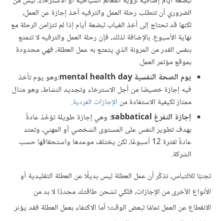
لبضعة أيام إضافية لرؤية المعالم السياحية أو الاسترخاء. ليس من
الضروري أن تتطلب رحلة العمل والترفيه أخذ إجازة عن العمل،
لكنها قد تحتاج إلى أخذ الغياب لبضعة أيام إذا لم تتزامن الرحلة مع
نهاية الأسبوع. بالإضافة لذلك، فإن رحلة العمل والترفيه لا تتمتع
بنفس القدر من المرونة الذي يتمتع به عمل العطلة، فهي محدودة
بموقع مؤتمر العمل.
يوم الصحة النفسية mental health day
:وهو يوم تأخذ
فيه إجازة خصيصًا من أجل الاسترخاء وتجديد النشاط، وهو مثال
ممتاز لكيفية الاستفادة من
الإجازات الفردية
.
إجازة التفرغ sabbatical
: وهي إجازة طويلة تؤخَذ عادةً
بهدف تطوير النفس على المستوى الشخصي أو المهني، وتمتد
عادةً لفترة 12 أسبوعًا، لكن يختلف موعدها واستحقاقها حسب
الشركة.
تجنبًا للالتباس، تذكّر أن عمل العطلة ليس بديلًا عن العطلة التقليدية أو
الأنواع الأخرى من الإجازات، فلكي تشحن طاقتك مجددًا لا بد من
الانقطاع عن العمل تمامًا لبعض الوقت؛ أما الاكتفاء بعمل العطلة فقد يؤثر