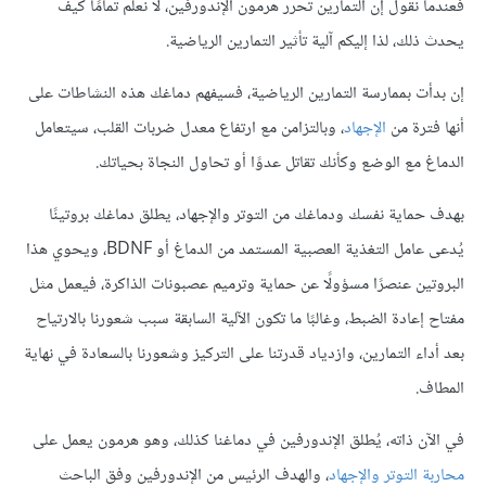
فعندما نقول إن التمارين تحرر هرمون الإندورفين، لا نعلم تمامًا كيف
يحدث ذلك، لذا إليكم آلية تأثير التمارين الرياضية.
إن بدأت بممارسة التمارين الرياضية، فسيفهم دماغك هذه النشاطات على
أنها فترة من
الإجهاد
، وبالتزامن مع ارتفاع معدل ضربات القلب، سيتعامل
الدماغ مع الوضع وكأنك تقاتل عدوًا أو تحاول النجاة بحياتك.
بهدف حماية نفسك ودماغك من التوتر والإجهاد، يطلق دماغك بروتينًا
يُدعى عامل التغذية العصبية المستمد من الدماغ أو BDNF، ويحوي هذا
البروتين عنصرًا مسؤولًا عن حماية وترميم عصبونات الذاكرة، فيعمل مثل
مفتاح إعادة الضبط، وغالبًا ما تكون الآلية السابقة سبب شعورنا بالارتياح
بعد أداء التمارين، وازدياد قدرتنا على التركيز وشعورنا بالسعادة في نهاية
المطاف.
في الآن ذاته، يُطلق الإندورفين في دماغنا كذلك، وهو هرمون يعمل على
محاربة التوتر والإجهاد
، والهدف الرئيس من الإندورفين وفق الباحث