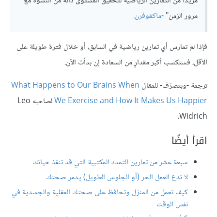
مزيدًا من التمارين الرياضية لتحقيق المستوى ذاته من النشوة مع
مرور الزمن" -
ماكغوفرن
.
فإذا لم تمارس أي تمارين رياضية في السابق، أو خلال فترة طويلة على
الأقل، فستكسب أكبر مقدارٍ من السعادة إن بدأت الآن.
ترجمة -وبتصرّف- للمقال
What Happens to Our Brains When
We Exercise and How It Makes Us Happier
لصاحبه Leo
Widrich.
اقرأ أيضًا
سبعة عشر من تمارين التمدد المكتبية التي قد تنقذ حياتك
لا تدع العمل الحر (أو الجلوس الطويل) يدمر صحتك
كيف تعمل من المنزل وتحافظ على صحتك العقلية والجسدية في
نفس الوقت