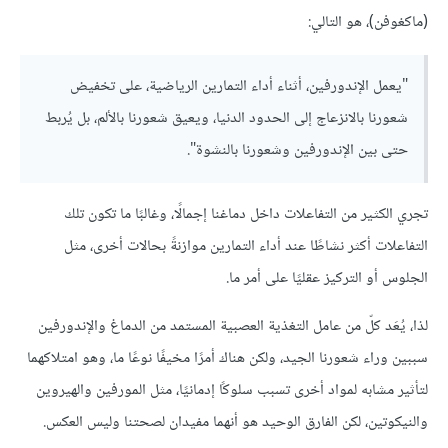
(ماكغوفن)، هو التالي:
"يعمل الإندورفين، أثناء أداء التمارين الرياضية، على تخفيض
شعورنا بالانزعاج إلى الحدود الدنيا، ويعيق شعورنا بالألم، بل يُربط
حتى بين الإندورفين وشعورنا بالنشوة".
تجري الكثير من التفاعلات داخل دماغنا إجمالًا، وغالبًا ما تكون تلك
التفاعلات أكثر نشاطًا عند أداء التمارين موازنةً بحالات أخرى، مثل
الجلوس أو التركيز عقليًا على أمر ما.
لذا، يُعَد كلّ من عامل التغذية العصبية المستمد من الدماغ والإندورفين
سببين وراء شعورنا الجيد، ولكن هناك أمرًا مخيفًا نوعًا ما، وهو امتلاكهما
لتأثير مشابه لمواد أخرى تسبب سلوكًا إدمانيًا، مثل المورفين والهيروين
والنيكوتين، لكن الفارق الوحيد هو أنهما مفيدان لصحتنا وليس العكس.