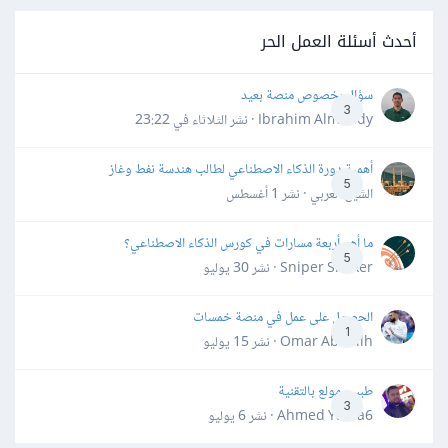
أحدث أسئلة العمل الحر
سؤال بخصوص منصة بعيد
3
Ibrahim Almahdy · نشر
الثلاثاء في 23:22
أهمية دورة الذكاء الاصطناعي لطالب هندسة نفط وغاز
5
الشيخ العربي · نشر
1 أغسطس
ما أهم أربعة مسارات في كورس الذكاء الاصطناعي؟
5
Sniper Shaker · نشر
30 يوليو
الحصول على عمل في منصة خمسات
1
Omar Abdallh · نشر
15 يوليو
طبيب مولع بالتقنية
3
Ahmed Yahia6 · نشر
6 يوليو