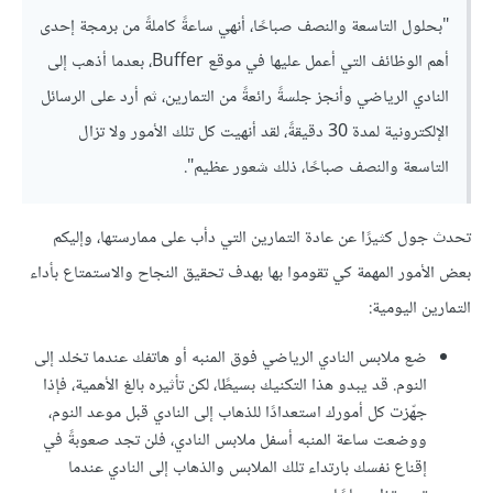
"بحلول التاسعة والنصف صباحًا، أنهي ساعةً كاملةً من برمجة إحدى
أهم الوظائف التي أعمل عليها في موقع Buffer، بعدما أذهب إلى
النادي الرياضي وأنجز جلسةً رائعةً من التمارين، ثم أرد على الرسائل
الإلكترونية لمدة 30 دقيقةً، لقد أنهيت كل تلك الأمور ولا تزال
التاسعة والنصف صباحًا، ذلك شعور عظيم".
تحدث جول كثيرًا عن عادة التمارين التي دأب على ممارستها، وإليكم
بعض الأمور المهمة كي تقوموا بها بهدف تحقيق النجاح والاستمتاع بأداء
التمارين اليومية:
ضع ملابس النادي الرياضي فوق المنبه أو هاتفك عندما تخلد إلى
النوم. قد يبدو هذا التكنيك بسيطًا، لكن تأثيره بالغ الأهمية، فإذا
جهّزت كل أمورك استعدادًا للذهاب إلى النادي قبل موعد النوم،
ووضعت ساعة المنبه أسفل ملابس النادي، فلن تجد صعوبةً في
إقناع نفسك بارتداء تلك الملابس والذهاب إلى النادي عندما