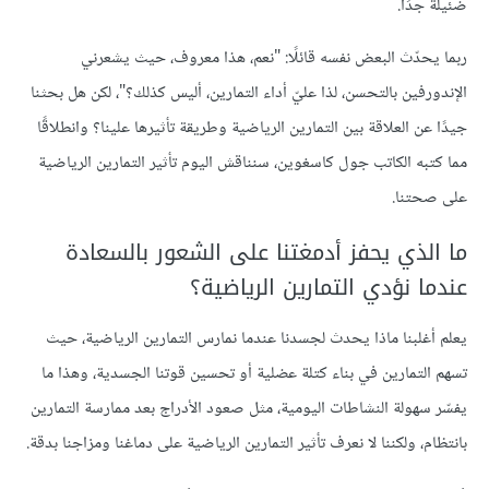
ضئيلةً جدًا.
ربما يحدّث البعض نفسه قائلًا: "نعم، هذا معروف، حيث يشعرني
الإندورفين بالتحسن، لذا عليّ أداء التمارين، أليس كذلك؟"، لكن هل بحثنا
جيدًا عن العلاقة بين التمارين الرياضية وطريقة تأثيرها علينا؟ وانطلاقًا
مما كتبه الكاتب جول كاسغوين، سنناقش اليوم تأثير التمارين الرياضية
على صحتنا.
ما الذي يحفز أدمغتنا على الشعور بالسعادة
عندما نؤدي التمارين الرياضية؟
يعلم أغلبنا ماذا يحدث لجسدنا عندما نمارس التمارين الرياضية، حيث
تسهم التمارين في بناء كتلة عضلية أو تحسين قوتنا الجسدية، وهذا ما
يفسّر سهولة النشاطات اليومية، مثل صعود الأدراج بعد ممارسة التمارين
بانتظام، ولكننا لا نعرف تأثير التمارين الرياضية على دماغنا ومزاجنا بدقة.