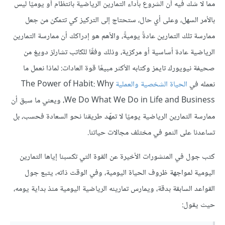
مما لا شك فيه أن الشروع بأداء التمارين الرياضية بانتظام أو يوميًا ليس
بالأمر السهل، وعلى أي حال، ستحتاج إلى التركيز كي تتمكن من جعل
ممارسة تلك التمارين عادةً يوميةً، والأهم هو إدراكك أن ممارسة التمارين
الرياضية عادة أساسية أو مركزية، وذلك وفقًا للكاتب تشارلز دويغ من
صحيفة نيويورك تايمز وكتابه الأكثر مبيعًا قوة العادات: لماذا نعمل ما
نعمله في
الحياة الشخصية والعملية
The Power of Habit: Why
We Do What We Do in Life and Business، ويعني ما سبق أن
ممارسة التمارين الرياضية يوميًا لا تمهّد طريقنا نحو السعادة فحسب، بل
تساعدنا على النمو في مختلف مجالات حياتنا.
كتب جول في المنشورات الأخيرة عن القوة التي تكسبنا إياها التمارين
اليومية لمواجهة ظروف الحياة اليومية، وفي الوقت ذاته، يتبع جول
القواعد السابقة بدقة، ويمارس تمارينه الرياضية اليومية منذ بداية يومه،
حيث يقول: