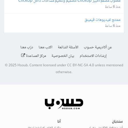
مطلوب مصمم/خبير ClickUp لتصميم وتنظيم مساحات داخل ClickUp
منذ 6 ساعة
ممنتج لفيديوهات قيمينق
منذ 6 ساعة
عن أكاديمية حسوب
الأسئلة الشائعة
اكتب معنا
درّب معنا
إرشادات الاستخدام
بيان الخصوصية
مركز المساعدة
© 2025
Hsoub
.
Content licensed under
CC BY-NC-SA 4.0
unless mentioned
otherwise.