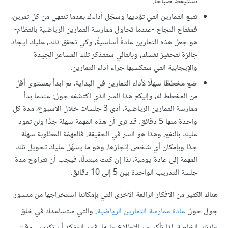
تستيقظ صباحًا.
تتبع التمارين التي تؤديها وسجّل أداءك بعدما تنتهي من كل تمرين،
فمفتاح النجاح -عندما تحاول ممارسة التمارين الرياضية بانتظام-
هو جعل هذه التمارين عادةً أساسيةً، وكي تحقق ذلك، عليك إيجاد
جائزة لتحفيز نفسك، وبالتالي ستتذكر تلك المشاعر الجيدة
والإيجابية التي ستكسبها جراء أداء التمارين.
ضع مخططًا سهلًا لأداء التمارين في البداية، ثم ابدأ بمستوى أقل
من المخطط له، وإليكم هذا السر الذي اكتشفه جول: عندما بدأ
ممارسة التمارين الرياضية، أدى 3 جلسات خلال الأسبوع، مدة كل
واحدة منها 5 دقائق. قد ترى أن هذه المهمة سهلة جدًا ولن تعود
عليك بالنفع، وهذا هو السر في الحقيقة، فالمهمّة المطلوبة سهلة
جدًا وبإمكان أي شخص إنجازها، وهو ما يسهّل عليك تحويل تلك
المهمة إلى عادة يومية، لذا إن كنت مبتدئًا، فيجب أن تتراوح مدة
جلسة التدريب الواحدة بين 5 إلى 10 دقائق.
هناك الكثير من الأفكار الرائعة الأخرى التي بإمكاننا استخراجها من منشور
جول حول
عادة ممارسة التمارين الرياضية
، والتي ستساعدك في خلق
عادتك الخاصة، لذا تأكد من الاطلاع عليها، فمن المؤكد أن تكريس وقت