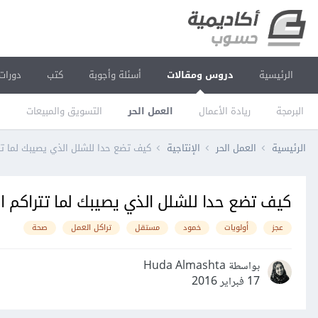
الرئيسية
دروس ومقالات
أسئلة وأجوبة
كتب
دورات
البرمجة
ريادة الأعمال
العمل الحر
التسويق والمبيعات
ا
الرئيسية
العمل الحر
الإنتاجية
كيف تضع حدا للشلل الذي يصيبك لما تت
كيف تضع حدا للشلل الذي يصيبك لما تتراكم ال
عجز
أولويات
خمود
مستقل
تراكل العمل
صحة
بواسطة Huda Almashta
17 فبراير 2016