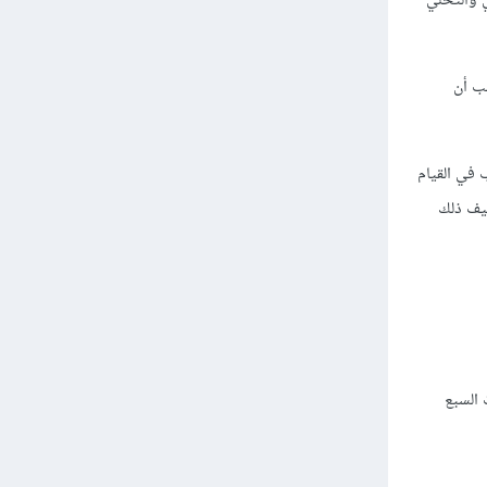
ي والتخلي
جب أن
 في القيام
فيف ذلك
 السبع