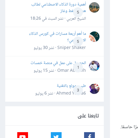
أهمية دورة الذكاء الاصطناعي لطالب
هندسة نفط وغاز
5
الشيخ العربي · نشر
السبت في 18:26
ما أهم أربعة مسارات في كورس الذكاء
الاصطناعي؟
5
Sniper Shaker · نشر
30 يوليو
الحصول على عمل في منصة خمسات
1
Omar Abdallh · نشر
15 يوليو
طبيب مولع بالتقنية
3
Ahmed Yahia6 · نشر
6 يوليو
تابعنا على
ا حاسمًا.