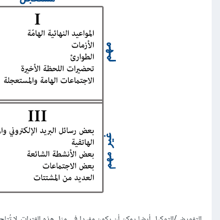
التفويض/التوكيل أيضا يمكن أن يكون مفيدا في مثل هذه الفترات. لا تُتاح 