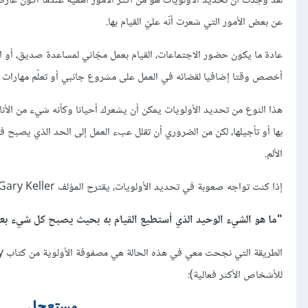
لقد وجدت أن تحديد الأولويات هو من أكثر الأمور أهمية عندما أكون غارقة 
عن بعض الأمور التي شعرت أنّه عليّ القيام بها.
عادة ما يكون حضور الاجتماعات، القيام بعمل مجّاني لمساعدة صديق، أو ال
أخصص وقتا إضافيا لقضائه في العمل على مشروع جانبي أو تعلّم مهارات 
هذا النوع من تحديد الأولويات يمكن أن يشعرك أحيانا وكأنه شيء من الأناني
بها أو تأجيلها، لكن من الضروري أن تقلل عبء العمل إلى الحد الذي يصبح في
الألم.
إذا كنت تواجه صعوبة في تحديد الأولويات، يقترح المؤلف Gary Keller أن تطرح هذا السؤال البسيط على نفسك:
"ما هو الشيء الوحيد الذي أستطيع القيام به بحيث يصبح كل شيء بعد إ
الطريقة التي نجحت معي في هذه الحالة هي مصفوفة الأولوية من كتاب Stephen Covey؛
للأشخاص الأكثر فعالية):