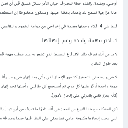
أوصي، وبشدة، بإنشاء خطة للتصرف حيال الأمر بشكل مُسبق قبل أن تصل إلى
حالة مزاجية تسمح لك بإعداد بخطّة حينها. وستكون محظوظا إن استطعت تن
فيما يلي 4 أفكار وجدتها مفيدة في إخراجي من دوامة الخمود والتقاعس عن العمل:
1. اختر مهمة واحدة وقم بإنهائها
لا بد من أنّك تعرف ذلك الاندفاع البسيط الذي تشعر به عند شطب مهمة قم
بعد طول انتظار.
لا شيء يمنحني التحفيز كشعور الإنجاز الذي يأتي بعد إنهاء شيء ما. وأنا
مهمة واحدة أركّز عليها كل يوم. ثم أستجمع كل طاقتي وأصبّها نحو إنهاء
(لأنّه يعزز ثقتي بقدرتي على إنجاز الأمور).
لكن المشكلة مع هذا النوع من العجز هي أنّك نادرًا ما تعرف من أين تبدأ. بال
التي يجب إنجازها مكتوبة أمامي تساعدني على النظر فيها جيدا ومعرفة من 