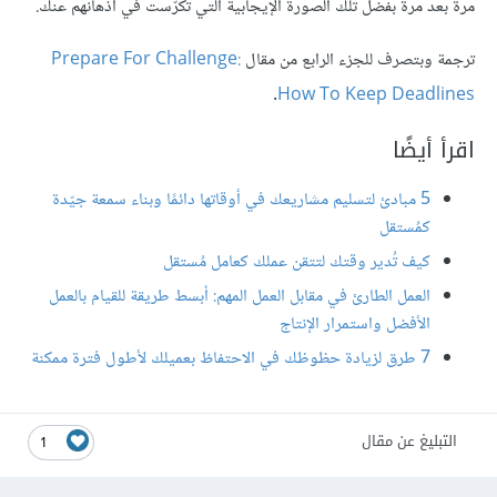
مرةً بعد مرة بفضل تلك الصورة الإيجابية التي تكرّست في أذهانهم عنك.
ترجمة وبتصرف للجزء الرابع من مقال
Prepare For Challenge:
.
How To Keep Deadlines
اقرأ أيضًا
5 مبادئ لتسليم مشاريعك في أوقاتها دائمًا وبناء سمعة جيّدة
كمُستقل
كيف تُدير وقتك لتتقن عملك كعامل مُستقل
العمل الطارئ في مقابل العمل المهم: أبسط طريقة للقيام بالعمل
الأفضل واستمرار الإنتاج
7 طرق لزيادة حظوظك في الاحتفاظ بعميلك لأطول فترة ممكنة
التبليغ عن مقال
1