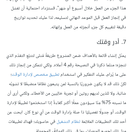
هذا الجزء من العمل خلال أسبوع أو شهر"، فستزداد احتمالية أن تفشل
في إنجاز العمل قبل الموعد النهائي لتسليمه، لذا عليك تحديد تواريخ
دقيقة لتقييم كل جزءٍ أنجزته من العمل وإنهائه.
7. أدر وقتك
يمثّل إنشاء قائمة بالأهداف ضمن المشروع طريقةً مُثلى لتتبُّعِ التقدّم الذي
تنجزه؛ مثلما ذكرنا في النصيحة رقم 4 أعلاه. ولكي تتمكن من إنجاز ذلك
على ما يُرام، عليك التفكير في استخدام
تطبيق مخصص لإدارة الوقت
؛
لكنّ ذلك قد لا يكون ضروريًا بالنسبة لمن يتبعون نظامًا منضبطًا لا تشوبُه
شائبة، ولا للذين لديهم روتين أو تجربة خالِيَين من الأخطاء، ولكني أرى أن
ما نسبته 75% مِنّا سيؤدون عملًا أكثر كفاءةً إذا استخدَموا تطبيقًا لإدارة
الوقت، أو جدولًا تفصيليًا ذا صلة بإدارة الوقت من أي نوع كان. ابحث عن
أحد تلك التطبيقات الملائِمة
لنظام التشغيل
في حاسوبك؛ فهناك تطبيقات
مثل تلك لجميع المنصات، بما في ذلك الهواتفُ المحمولة.