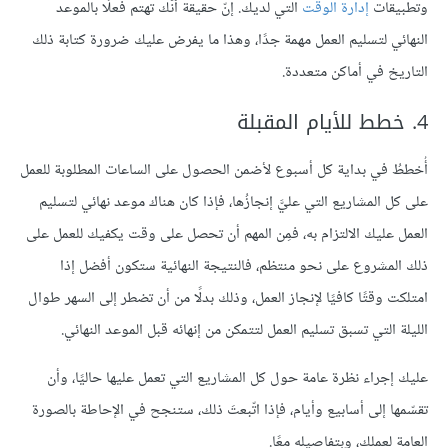
وتطبيقات
إدارة الوقت
التي لديك. إنّ حقيقة أنّك تهتم فعلًا بالموعد
النهائي لتسليم العمل مهمة جدًا، وهذا ما يفرض عليك ضرورة كتابة ذلك
التاريخ في أماكن متعددة.
4. خطط للأيام المقبلة
أُخططُ في بداية كل أسبوع لأضمن الحصول على الساعات المطلوبة للعمل
على كل المشاريع التي عليَّ إنجازُها، فإذا كان هناك موعد نهائي لتسليم
العمل عليك الالتزام به، فمِن المهم أن تحصل على وقت يكفيك للعمل على
ذلك المشروع على نحو منتظم، فالنتيجة النهائية ستكون أفضل إذا
امتلكت وقتًا كافيًا لإنجاز العمل، وذلك بدلًا من أن تضطر إلى السهر طوال
الليلة التي تسبق تسليم العمل لتتمكن من إنهائه قبل الموعد النهائي.
عليك إجراء نظرة عامة حول كل المشاريع التي تعمل عليها حاليًا، وأن
تقسّمها إلى أسابيع وأيام، فإذا اتّبعتَ ذلك، ستنجح في الإحاطة بالصورة
العامة لعملك، وبتفاصيله معًا.