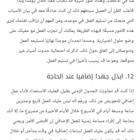
مِنَا في الأخطاء، وهناك أمور كثيرة قد تحدث معنا خلال يومنا؛ ولذا
فأغلب الظنّ أن العميل سيتفهّم ذلك إن كنتَ صادقًا معه في بيان الأسباب
التي منعتكَ من تسليم العمل في موعده، ومن المهم أن تراقب تقدّمك لترى
هذه الأمور مسبقًا؛ فبهذه الطريقة يمكنك أن تجرّب العمل مع عميلك على
وضع حلول اختيارية. وعندما تحددان موعدًا نهائيًا لتسليمه العمل
وتتوصلان إلى اتفاق حول ذلك، اذكر له احتمالية حدوث أشياء غير
متوقعة، وهو ما قد يسبب تأخيرًا في تسليم العمل.
12. ابذل جهدا إضافيا عند الحاجة
إذا كنتَ قد تجاوزت الجدول الزمني بقليل، فعليك الاستعداد لأداء عملٍ
إضافي للتعويض عن ذلك. ورغم أنه ليس عليك العمل لأربع وعشرين
ساعة وسبعة أيام في الأسبوع خلال الأيام الأخيرة من مشروعٍ ما، إلا أنك
بحاجة إلى إفراد مساحة زمنية للعمل الإضافي إن اقتضى الأمر. ويعني
ذلك أنه قد يكون عليك العمل لساعات إضافية في وقت متأخر، أو خلال