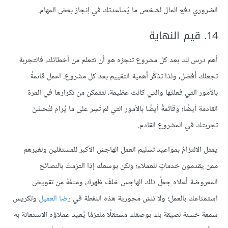
الضروري دفع المال لشخص ما يُساعدتك في إنجاز بعض المهام.
14. قيم النهاية
أهم درس لك بعد كل مشروع تنجزه هو أن تتعلم من أخطائك، فالتجربة
تجعلك أفضل، ولذا تذكَّر أهمية التقييم بعد كل مشروع. اعمل قائمةً
بالأمور التي فعلتَها والتي كانت عظيمة، لتتمكن من تكرارها في المرة
القادمة أيضًا؛ وقائمةً أيضًا بالأمور التي لم تَسِر على ما يُرام لتُحسِّنَ
تجربتك في المشروع القادم.
يمثل الالتزامُ بمواعيد تسليم العمل الهاجسَ الأكبر للمستقلين ولغيرهم
ممن يقدمون خدماتٍ للعملاء؛ ولكن بوسعك إذا التزمتَ بالنصائح
المعروضة أعلاه جعلُ ذلك الهاجس خلفَ ظهرك، ومنعُهُ من تقويض
استمتاعك بالعمل؛ ولا تنسَ محورية هذه النقطة في
رضا العميل
وتكريس
سمعة حَسنة لصيقة بك بوصفك مستقلًا ملتزمًا يُعيد عملاؤه الاستعانة به