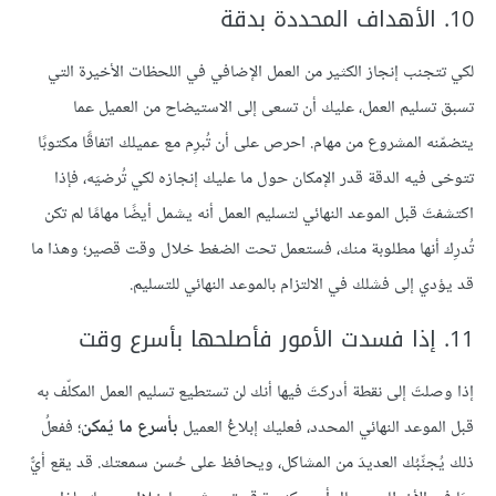
10. الأهداف المحددة بدقة
لكي تتجنب إنجاز الكثير من العمل الإضافي في اللحظات الأخيرة التي
تسبق تسليم العمل، عليك أن تسعى إلى الاستيضاح من العميل عما
يتضمّنه المشروع من مهام. احرص على أن تُبرِم مع عميلك اتفاقًا مكتوبًا
تتوخى فيه الدقة قدر الإمكان حول ما عليك إنجازه لكي تُرضيَه، فإذا
اكتشفتَ قبل الموعد النهائي لتسليم العمل أنه يشمل أيضًا مهامًا لم تكن
تُدرِك أنها مطلوبة منك، فستعمل تحت الضغط خلال وقت قصير؛ وهذا ما
قد يؤدي إلى فشلك في الالتزام بالموعد النهائي للتسليم.
11. إذا فسدت الأمور فأصلحها بأسرع وقت
إذا وصلتَ إلى نقطة أدركتَ فيها أنك لن تستطيع تسليم العمل المكلّف به
قبل الموعد النهائي المحدد، فعليك إبلاغُ العميل
بأسرع ما يُمكن
؛ ففعلُ
ذلك يُجنِّبُك العديدَ من المشاكل، ويحافظ على حُسن سمعتك. قد يقع أيٌّ