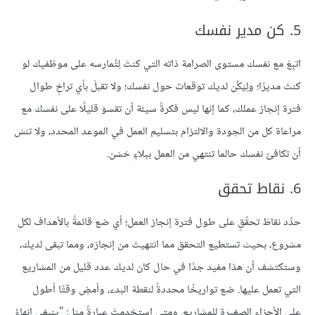
5. كن مدير نفسك
اتبِعْ مع نفسك مستوى الصرامة ذاته التي كنتَ لِتُمارسه على موظفيك لو
كنتَ مديرًا؛ ولِيَكُن لديك توقعات حول نفسك؛ ولا تقبلْ بأي تراخٍ طوال
فترة إنجاز عملك، كما إنها ليس فكرةً سيئة أن تقسوَ قليلًا على نفسك مع
مراعاة كل من الجودة والالتزام بتسليم العمل في الموعد المحدد، ولا تنسَ
أن تكافئ نفسك حالما تنتهي من العمل ببلاءٍ حَسَن.
6. نقاط تحقق
حدِّد نقاطَ تحقّقٍ على طول فترة إنجاز العمل؛ أي ضع قائمةً بالأهداف لكل
مشروع، بحيث تستطيع التحقق مما انتهيتَ من إنجازه، ومما تبقى لديك،
وستكتشف أن هذا مفيد جدًا في حال كان لديك عدد قليل من المشاريع
التي تعمل عليها. ضع تواريخًا محددةً لنقطة البدء، وأمضِ وقتًا أطول
على الأجزاء الصغيرة للمشاريع. ومتى استخدمتَ عبارةً مثل: "ينبغي إنهاءُ