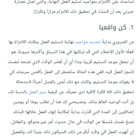
تساعدك على الالتزام بمواعيد تسليم العمل النهاية، والتي تمثل عُصارة
خبرتي بعد أن فشلتُ في تحقيق ذلك الالتزام مرارًا وتكرارًا.
1. كن واقعيا
من الضروري بدايةً
تحديد مواعيد
نهائية لتسليم العمل يمكنك الالتزامُ بها
فعلًا؛ فأول الأخطاء التي قد ترتكبها في هذا السياق وأكثرها شيوعًا، هو
أن تجعل موعد التسليم قريبًا جدًا؛ أي أن تُقصِّر الوقتَ الذي تمنحه لنفسك
لتُنجِزَ العملَ فيه، ففي هذه الحالة ستُضطر إلى العمل بأقصى سرعتك كي
لا يفوتَك موعدُ التسليم، ولكنك مع ذلك تُمنى بالفشل أحيانًا لاستحالة
تحقيق ذلك، فلا فكرة كافية لدى عميلُك عن كيفية
سير العمل
بالنسبة لك،
بل أنت الوحيد العالِمُ بذلك. ونصيحتي لك هنا أن تطلب يومًا أو يومين
إضافيَّين إلى المدة التي قدِّرت بدايةً إمكانيةَ إنهاء العمل خلالها؛ فبذلك
تمنحُ نفسَك مُتّسعًا من الوقت في حال حدوث أمر غير متوقع. والمقابل،
إن أنهيت العمل في وقتٍ أبكر من ذلك، فسيكون ذلك جيدًا لك، وللعميل