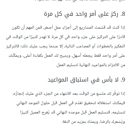
8. ركز على أمر واحد في كل مرة
إذا كنتَ قد قسّمتَ المشاريع إلى أجزاءِ عملٍ أصغر، فمن المهم أن تكون
قادرًا على التركيز على جزء واحد في كل مرة. لا تهدر كثيرًا من الوقت في
التفكير بالخطوات أو المصاعب التالية، إلا عندما يجب عليك ذلك؛ فالتركيز
على أمر واحد فقط يجعله أسهل، ويتيح لك العملَ بكفاءة أعلى، ويمكِّنك
من الالتزام بالمواعيد النهائية لتسليم العمل.
9. لا بأس في استباق المواعيد
إذا توفّر لك متّسع من الوقت بعد الانتهاء من الجزء الذي عليك إنجازُه،
فيمكنك استغلاله لتحقيق تقدّم في العمل قبل حلول الموعد النهائي
لتسليمه، فتسليم العمل قبل موعده النهائي قد يُفرِح العميل كثيرًا
ويُشعرك بالرضا، ويمدّك بمزيد من الثقة.