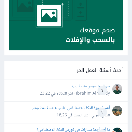
أحدث أسئلة العمل الحر
سؤال بخصوص منصة بعيد
3
Ibrahim Almahdy · نشر
الثلاثاء في 23:22
أهمية دورة الذكاء الاصطناعي لطالب هندسة نفط وغاز
5
الشيخ العربي · نشر
السبت في 18:26
ما أهم أربعة مسارات في كورس الذكاء الاصطناعي؟