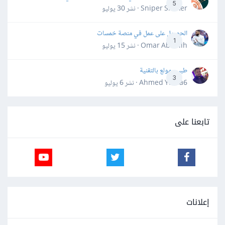
5
Sniper Shaker · نشر
30 يوليو
الحصول على عمل في منصة خمسات
1
Omar Abdallh · نشر
15 يوليو
طبيب مولع بالتقنية
3
Ahmed Yahia6 · نشر
6 يوليو
تابعنا على
إعلانات