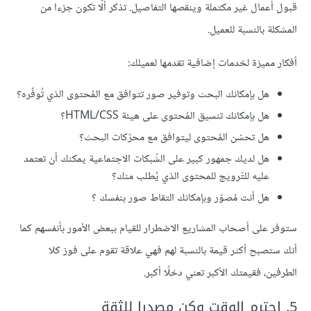
قبول أعمال غير مكتملة وينقصها التفاصيل. تذكر ألّا تكون جزءا من
المشكلة بالنسبة للعميل.
أفكار مميزة لخدمات إضافية تقدمها لعميلك:
هل بإمكانك البحث وتوفير صور تتوافق مع المُحتوى الذي تُوفّره؟
هل بإمكانك تنسيق المُحتوى على هيئة HTML/CSS؟
هل تحسّن المُحتوى ليتوافق مع محرّكات البحث؟
هل لديك جمهور كبير على الشّبكات الاجتماعية يمكنك أن تعتمد
عليه للتّرويج للمحتوى الذي يُطلب منك؟
هل أنت مُصوّر وبإمكانك التقاط صور بنفسك ؟
ستوفر على أصحاب المشاريع الاضطرار للقيام ببعض الأمور بأنفسهم كما
أنك ستصبح أكثر قيمة بالنسبة لهم فهي علاقة تقوم على فوز كلا
الطرفين، فقيمتك الأكبر تعني دخلًا أكبر.
5. احترم الوقت وكن مصدرا للثقة