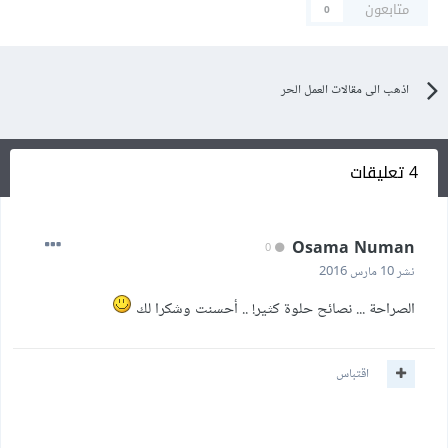
متابعون
0
اذهب الى مقالات العمل الحر
4 تعليقات
Osama Numan
0
نشر
10 مارس 2016
الصراحة ... نصائح حلوة كثير! .. أحسنت وشكرا لك
اقتباس