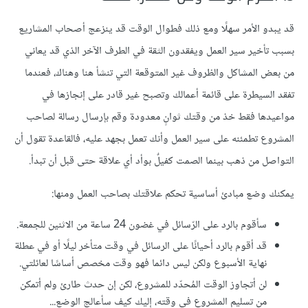
قد يبدو الأمر سهلًا ومع ذلك فطوال الوقت قد ينزعج أصحاب المشاريع
بسبب تأخير سير العمل ويفقدون الثقة في الطرف الآخر الذي قد يعاني
من بعض المشاكل والظروف غير المتوقعة التي تنشأ هنا وهناك، فعندما
تفقد السيطرة على قائمة أعمالك وتصبح غير قادر على إنجازها في
مواعيدها فقط خذ من وقتك ثوانٍ معدودة وقم بإرسال رسالة لصاحب
المشروع تطمئنه على سير العمل وأنك تعمل بجهد عليه، فالقاعدة تقول أن
التواصل من ذهب بينما الصمت كفيلٌ بوأد أي علاقة حتى قبل أن تبدأ.
يمكنك وضع مبادئ أساسية تحكم علاقتك بصاحب العمل ومنها:
سأقوم بالرد على الرّسائل في غضون 24 ساعة من الاثنين للجمعة.
قد أقوم بالرد أحيانًا على الرسائل في وقت متأخر ليلًا أو في عطلة
نهاية الأسبوع ولكن ليس دائما فهو وقت مخصص أساسًا لعائلتي.
لن أتجاوز الوقت المُحدّد للمشروع، لكن إن حدث طارئ ولم أتمكن
من تسليم المشروع في وقته، إليك كيف سأعالج الوضع...