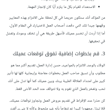
الاستعداد للقيام بكل ما يلزم أيًّا كان لإنجاز المهمة.
من المؤكد أنك ستكون حريصا في كل لحظة على الالتزام بهذه المعايير
وفهمها جيدا تلك التي دفعت أصحاب العمل لاختيارك في المقام الأول،
أما إذا أردت أن تخسر عميلك فأسهل طريقة هي أن تخلف وعودك وتفشل
في تحقيقها.
3. قم بخطوات إضافية تفوق توقعات عميلك
الوفاء بالوعد، الالتزام بالمواعيد، حسن إدارة العمل، تقديم أكثر مما هو
مطلوب وأن تسبق صاحب العمل بخطوات مفاجئة وإيجابية كلها لها تأثير
كبير على امتداد العلاقة الطيبة بينك وبين عميلك كما أنها تدل على أنك
تحب وتفخر بالعمل الذي تقوم به ولا تتوقف عند الحد الأدنى فقط.
كن حذرا عند الإفراط في تقديم عروض العمل وتجاوز توقعات عميلك،
فلا تبذل مجهودا كبيرا ثم تتفاجأ بأنه غير ملحوظ وكأنه لا شيء، ألفت