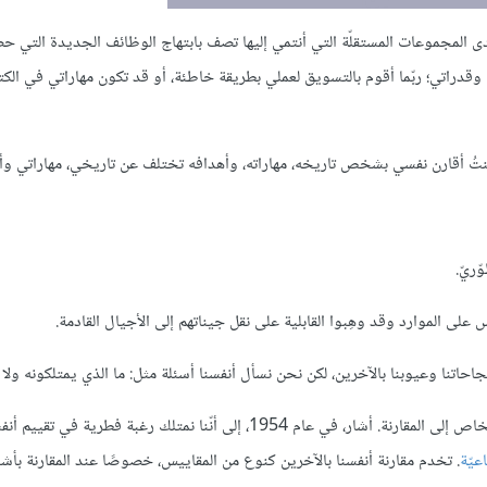
 المجموعات المستقلّة التي أنتمي إليها تصف بابتهاج الوظائف الجديدة التي حص
قدراتي؛ ربّما أقوم بالتسويق لعملي بطريقة خاطئة، أو قد تكون مهاراتي في الكتا
. كنتُ أقارن نفسي بشخص تاريخه، مهاراته، وأهدافه تختلف عن تاريخي، مهاراتي وأ
ريّ.
 على الموارد وقد وهِبوا القابلية على نقل جيناتهم إلى الأجيال القادمة.
نجاحاتنا وعيوبنا بالآخرين، لكن نحن نسأل أنفسنا أسئلة مثل: ما الذي يمتلكونه ولا 
بتسليط بعض الضوء على دوافع الأشخاص إلى المقارنة. أشار، في عام 1954، إلى أنّنا نمتلك رغبة فطر
عيّة
. تخدم مقارنة أنفسنا بالآخرين كنوع من المقاييس، خصوصًا عند المقارنة بأ