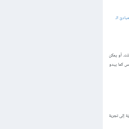
مبادئ الـ
لت. أو يمكن
يس كما يبدو
ة إلى تجربة