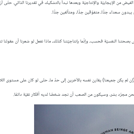
ض من الإيجابيّة والإنتاجيّة وبعدها نبدأ بالتشكيك في تقديرنا الذاتي. حتّى أن
بدون سعداء جدًّا، متفوّقين جدًّا، ومتآلفين جدًّا.
صحتنا النفسيّة فحسب، وإنّما بإنتاجيّتنا كذلك، ماذا نفعل لو شعرنا أن عقولنا ت
ن مجرّد بشر، وسيكون من الصعب أن نجد شخصًا لديه أفكار نقيّة دائمًا.