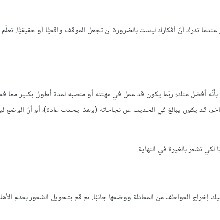
 عندما تدرك أنّ أفكارك ليست بالضرورة أن تجعل الموقف واقعيًّا أو حقيقيًّا. تعلّم
بأنّه أفضل منك؛ ربّما يكون قد عمل في مهنته أو منصبه لمدة أطول بكثير مما فع
فاخر، قد يكون يبالغ في الحديث عن نجاحاته (وهذا يحدث عادة)، أو أنّ الوضع ل
لكي تشعر بالغيرة في النهاية.
ك إخراج العواطف من المعادلة ووضعها جانبًا. ثم قم بتحويل الشعور بعدم الأهليّ