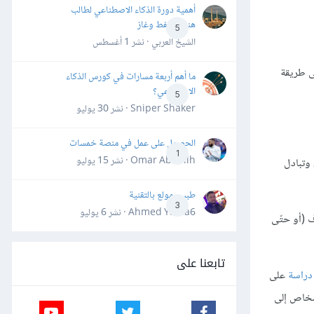
أهمية دورة الذكاء الاصطناعي لطالب
هندسة نفط وغاز
5
الشيخ العربي · نشر
1 أغسطس
ى طريقة
ما أهم أربعة مسارات في كورس الذكاء
الاصطناعي؟
5
Sniper Shaker · نشر
30 يوليو
الحصول على عمل في منصة خمسات
1
Omar Abdallh · نشر
15 يوليو
 وتبادل
طبيب مولع بالتقنية
3
Ahmed Yahia6 · نشر
6 يوليو
ف (أو حتّى
تابعنا على
دراسة
على
يل الأشخاص إلى