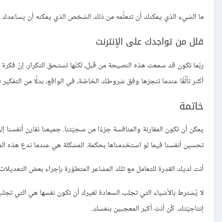
ما الشيء الذي يمكنك أن تتعلّمه من ذلك الشخص الذي يمكنه أن يساعدك ع
قلل من تواجدك على الإنترنت
ربّما تكون قد سمعت هذه النصيحة من قبل، لكنّها تستحق التكرار. إنّ فكرة
أكثر تألّقًا عندما تنجزها وفق شروطك الخاصّة، في الواقع، بدلًا من التفكي
خاتمة
يمكن أن تكون المقارنة والمنافسة جزءًا من سجيّتنا. جميعنا نقارن أنفسنا 
تحسين أنفسنا فيما لو استخدمناها بحكمة. المشكلة هي عندما ندع هذه المشا
أنت لديك القدرة للتعامل مع تلك المشاعر المتطوّرة بإجراء بعض التعديلات الداخلية كتعلّم أساليب الـ Mindfulness ،
لا يُشترط بالأشياء التي تجلب السعادة لغيرك أن تكون نفسها هي التي تجلب
إنتاجيّتك. كُن أنت أكبر المعجبين بنفسك.