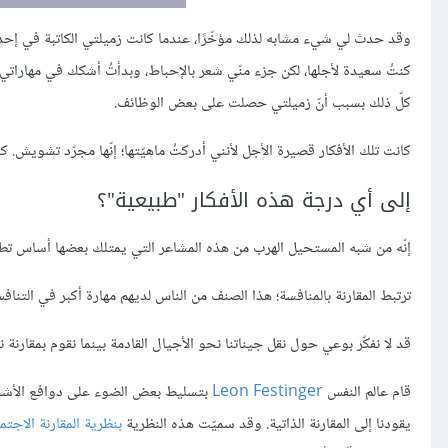
وقد حدث لي شيء مشابه لذلك مؤخّرًا، عندما كانت زميلتي الكاتبة في إحدى
كنتُ سعيدة لأجلها، لكن جزء منّي شعر بالإحباط، وبدأتُ أشكك في مهاراتي و
كلّ ذلك بسبب أنّ زميلتي حصلت على بعض الوظائف.
كانت تلك الأفكار قصيرة الأجل لأنني أدركتُ ماهيّتها؛ إنّها مجرّد تشويش
إلى أي درجة هذه الأفكار "طبيعية"؟
إنّه من شبه المستحيل الهرب من هذه المشاعر التي يمتلك بعضها أساس تطوّ
ترتبط المقارنة بالمنافسة؛ هذا الصنف من الناس لديهم مهارة أكبر في التنافس
قد لا نفكّر بوعي حول نقل جيناتنا نحو الأجيال القادمة بينما نقوم بمقارنة 
قام عالم النفس
Leon Festinger
يقودنا إلى المقارنة الذاتية. وقد سميّت هذه النظرية
بنظرية المقارنة الاجتما