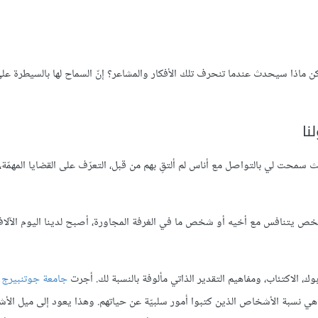
كن ماذا سيحدث عندما تنحرف تلك الأفكار والمشاعر؟ إنّ السماح لها بالسيطرة عل
نا
 سمحت لي بالتواصل مع أناس لم ألتقِ بهم من قبل، التعرّف على القضايا المهمّة،
 الشخص يتنافس مع أخيه أو شخص ما في الغرفة المجاورة، أصبح لدينا اليوم الآلا
، الاكتئاب، ومفاهيم التقدير الذاتي مألوفة بالنسبة لك. أجرت
جامعة جوتنبيرج 
 مستخدمي فيس بوك السويديين، ووجدت أنّ 38% فقط هي نسبة الأشخاص الذين كتبوا أمور سلبيّة عن حياتهم. وهذا يعود إلى م