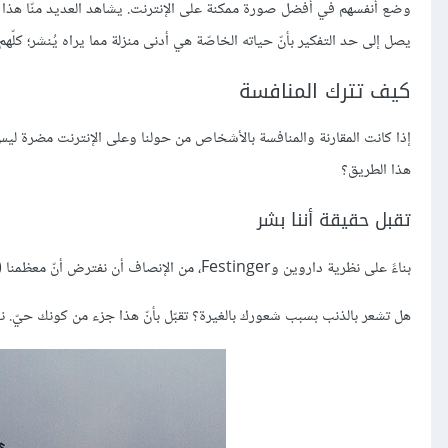
وضع أنفسهم في أفضل صورة ممكنة على الإنترنت. يشاهد العديد منّا هذا الفي
يصل إلى حد التفكير بأنّ حياته الخاصّة هي أدنى منزلة مما يراه يُنشر؛ كلّهم ي
كيف تترك المنافسة
إذا كانت المقارنة والمنافسة بالأشخاص من حولنا وعلى الإنترنت مضرة ليس ب
هذا الطريق؟
تقبل حقيقة أننا بشر
بناءً على نظرية داروين وFestinger، من الإنصاف أن نفترض أنّ معظمنا (إن لم يكن جميعنا) يقارن نفسه بالآخرين إلى حدّ ما، حتّى لو كان على مستوى اللاوعي فقط.
هل تشعر بالذنب بسبب شعورك بالغيرة؟ تقبّل بأنّ هذا جزء من كونك حيّ. نح