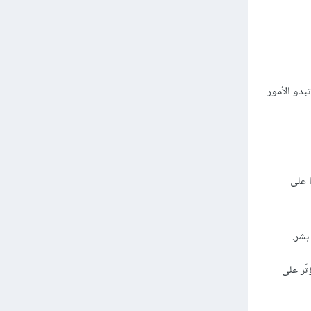
بدو الأمور
ا على
ثّر على