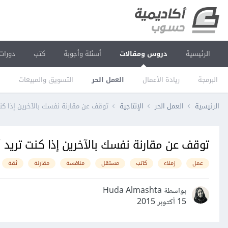
الرئيسية
دروس ومقالات
أسئلة وأجوبة
كتب
دورات
البرمجة
ريادة الأعمال
العمل الحر
التسويق والمبيعات
ا
الرئيسية
العمل الحر
الإنتاجية
توقف عن مقارنة نفسك بالآخرين إذا كنت 
توقف عن مقارنة نفسك بالآخرين إذا كنت تريد أن
عمل
زملاء
كاتب
مستقل
منافسة
مقارنة
ثقة
بواسطة Huda Almashta
15 أكتوبر 2015