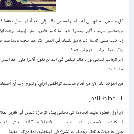
كل شخص يحتاج إلى أخذ استراحة من وقت إلى آخر أثناء العمل وفقط قلّة
ويتمتّعون بارتياح أكبر ليفعلوا أشياء ما كانوا قادرين على إيجاد الوقت لها
إذا كنت مثلي، فربما أنت ترهق نفسك في العمل أكثر مما يجب ونشاطك طبعا
ولكن هذا الجانب الإيجابي فقط.
أما الجانب السلبي وراء ذلك فيكمن في أنك لن تكون قادرا على أخذ است
حلمت بها.
من المؤكد أنك الآن من أمام شاشتك توافقني الرأي، واليوم أريد أن أط
1. خطط للأمر
إن أول خطوة عليك اتخاذها كي تحظى بهذه الإجازة تتمثّل في تقرير المكان
إذا كنت من الأشخاص الذين ينتظرون "الوقت الأنسب" للشروع في التّحضي
على حاجيات عائلتك وعملك ثم تشرع في التخطيط لمغامرتك المقبلة.