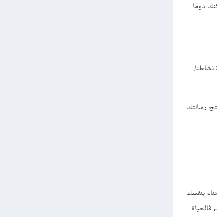
نك دوما
نشاطنا،
تح رسالتك
ناء بنفسك
 فالحياة