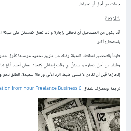
جعلت من أجل أن نحياها.
خلاصة
قد يكون من المستحيل أن تحظى بإجازة وأنت تعمل كمُستقل على شبكة الإن
باستمتاع أكبر.
فابدأ بالتحضير لعطلتك المقبلة وذلك عن طريق تحديد موعدها كأول خطو
وقتك من أجل إنجازه واستغلّ أي وقت إضافي لإنجاز أعمال آجلة. أبلغ زب
إنجازها قبل أن تغادر. لا تنسى ضبط الرد الآلي ورحلة سعيدة، انطلق نحو 
ترجمة وبتصرّف للمقال:
6 Steps to Prepare for a Vacation from Your Freelance Business