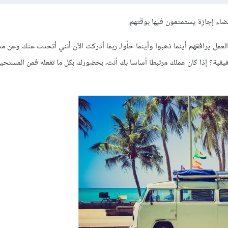
ضاء إجازة يستمتعون فيها بوقتهم.
مل يرافقهم أينما ذهبوا وأينما حلّوا، ربما أدركت الآن أنني أتحدث عنك وعن م
قيقية؟ إذا كان عملك مرتبطا أساسا بك أنت، بحضورك، بكل ما تفعله فمن المستح