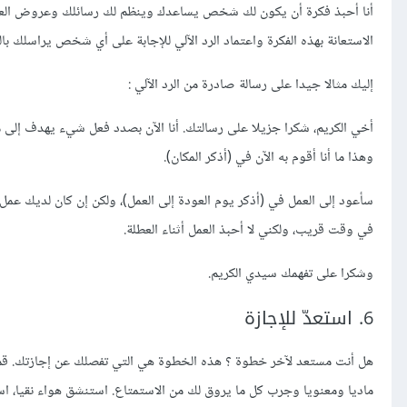
أنا أحبذ فكرة أن يكون لك شخص يساعدك وينظم لك رسائلك وعروض العمل
الاستعانة بهذه الفكرة واعتماد الرد الآلي للإجابة على أي شخص يراسلك بالب
إليك مثالا جيدا على رسالة صادرة من الرد الآلي :
أخي الكريم، شكرا جزيلا على رسالتك. أنا الآن بصدد فعل شيء يهدف إلى م
وهذا ما أنا أقوم به الآن في (أذكر المكان).
سأعود إلى العمل في (أذكر يوم العودة إلى العمل)، ولكن إن كان لديك 
في وقت قريب، ولكني لا أحبذ العمل أثناء العطلة.
وشكرا على تفهمك سيدي الكريم.
6. استعدّ للإجازة
هل أنت مستعد لآخر خطوة ؟ هذه الخطوة هي التي تفصلك عن إجازتك. قم ب
ماديا ومعنويا وجرب كل ما يروق لك من الاستمتاع. استنشق هواء نقيا، 