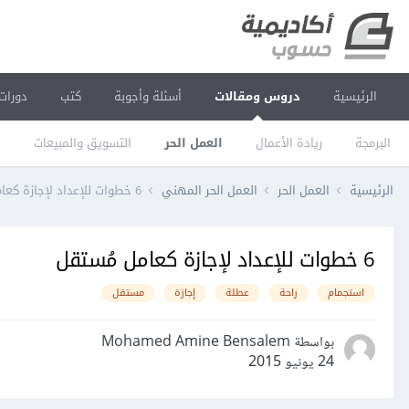
الرئيسية
دروس ومقالات
أسئلة وأجوبة
كتب
دورات
البرمجة
ريادة الأعمال
العمل الحر
التسويق والمبيعات
ا
الرئيسية
العمل الحر
العمل الحر المهني
6 خطوات للإعداد لإجازة كعامل مُستقل
6 خطوات للإعداد لإجازة كعامل مُستقل
استجمام
راحة
عطلة
إجازة
مستقل
بواسطة Mohamed Amine Bensalem
24 يونيو 2015