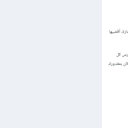
زة، أقضيها
كرس كل
كان بمقدورك