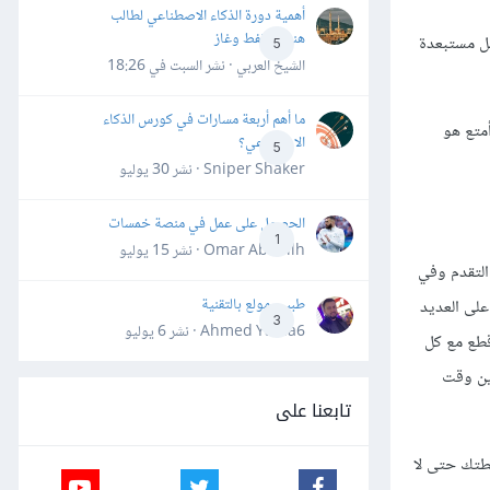
أهمية دورة الذكاء الاصطناعي لطالب
هندسة نفط وغاز
مل مستبعدة
5
الشيخ العربي · نشر
السبت في 18:26
ما أهم أربعة مسارات في كورس الذكاء
متع هو
الاصطناعي؟
5
Sniper Shaker · نشر
30 يوليو
الحصول على عمل في منصة خمسات
1
Omar Abdallh · نشر
15 يوليو
التقدم وفي
طبيب مولع بالتقنية
على العديد
3
Ahmed Yahia6 · نشر
6 يوليو
قطع مع كل
ين وقت
تابعنا على
طتك حتى لا