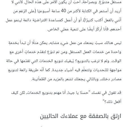
مستقل متنوّع. وبصراحة، أحبّ أن يكون الأمر على هذه الحال. لأنّني لا
أريد أن أستمر في الكتابة لأكثر من 40 ساعة أسبوعيّا (على الرّغم من
أنّني بالفعل أكتب كثيرًا)، أو أن أعمل كمساعدة افتراضيّة دائمة لينمو عمل
أحدهم، فأنا أركّز أيضًا على تنمية عملي الخاص.
ليس هنالك سببٌ يمنعك من عمل شيءٍ مشابه، يمكن مثلًا أن تبدأ بخدمةٍ
واحدة من خدمات العمل المستقل ومن ثم تنوّع لتقدّم خدماتٍ أخرى مع
الوقت. ولم لا ترغب بالتنويع؟ يُبقيك تنويع الخدمات التي تقدّمها في حالة
مواجهةٍ للتّحديات وتتعلّم فيه أشياء جديدة. كما أنّه طريقة رائعة لتنويع
مصادر دخلك، وبالتّالي يجعلك تشعر بالمزيد من الطّمأنينة.
قد تقول في نفسك "حسنًا يا جينا، أنا مهتم بتنويع الخدمات، لكن كيف
أفعل ذلك؟"
ارتق بالصفقة مع عملاءك الحاليين