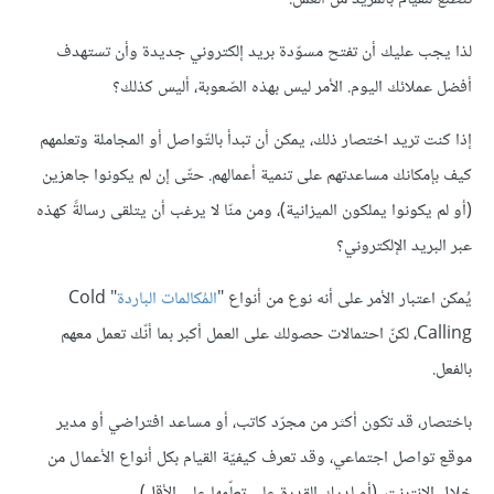
لذا يجب عليك أن تفتح مسوّدة بريد إلكتروني جديدة وأن تستهدف
أفضل عملائك اليوم. الأمر ليس بهذه الصّعوبة، أليس كذلك؟
إذا كنت تريد اختصار ذلك، يمكن أن تبدأ بالتّواصل أو المجاملة وتعلمهم
كيف بإمكانك مساعدتهم على تنمية أعمالهم. حتّى إن لم يكونوا جاهزين
(أو لم يكونوا يملكون الميزانية)، ومن منّا لا يرغب أن يتلقى رسالةً كهذه
عبر البريد الإلكتروني؟
يُمكن اعتبار الأمر على أنه نوع من أنواع "
المُكالمات الباردة
" Cold
Calling، لكنّ احتمالات حصولك على العمل أكبر بما أنّك تعمل معهم
بالفعل.
باختصار، قد تكون أكثر من مجرّد كاتب، أو مساعد افتراضي أو مدير
موقع تواصل اجتماعي، وقد تعرف كيفيّة القيام بكل أنواع الأعمال من
خلال الإنترنت. (أو لديك القدرة على تعلّمها على الأقل).