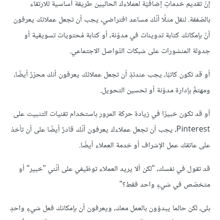
إنّ تقديم خدماتٍ إضافيّة لعملاءك الحاليين طريقة أساسية للارتقاء
بالصّفقة. لنقل مثلًا أنّك مساعد افتراضي، يجب أن تجعل عملائك يعرفون
أنّ بإمكانك كتابة تدوينات في مدوّنة، أو كتابة مُحتويات تسويقية أو
جدولة المنشورات على شبكات التّواصل الاجتماعي.
أو قد تكون كاتبًا، يجب عندئذٍ أن تجعل عملائك يعرفون أنك محرّرٌ أيضًا،
ومهتمٌّ بإدارة مدوّنة أو تحسين التحويل.
أو قد تكون خبيرًا في زيادة حركة المرور باستخدام تقنيات التثبيت على
Pinterest، يجب أن تجعل عملاءك يعرفون أنّك قادرٌ أيضًا على أن تأخذ
على عاتقك عمل الإشراف أو خدمة العملاء أيضًا.
قد تقول في نفسك، "لكن ألا يريد العملاء توظيفي على أنّني "خبير" أو
متخصّص في شيءٍ واحد فقط؟"
بلى، لكن حالما يبدؤون بالعمل معك، ويعرفون أن بإمكانك فعل شيءٍ واحدٍ