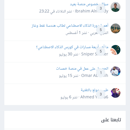
سؤال بخصوص منصة بعيد
3
Ibrahim Almahdy · نشر
الثلاثاء في 23:22
أهمية دورة الذكاء الاصطناعي لطالب هندسة نفط وغاز
5
الشيخ العربي · نشر
1 أغسطس
ما أهم أربعة مسارات في كورس الذكاء الاصطناعي؟
5
Sniper Shaker · نشر
30 يوليو
الحصول على عمل في منصة خمسات
1
Omar Abdallh · نشر
15 يوليو
طبيب مولع بالتقنية
3
Ahmed Yahia6 · نشر
6 يوليو
تابعنا على