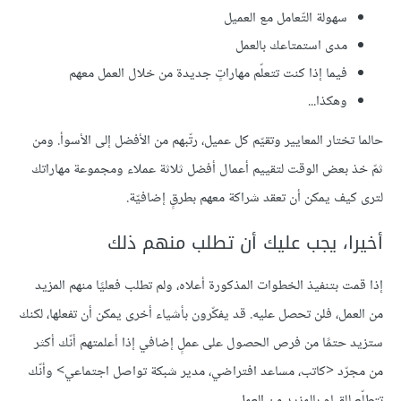
سهولة التّعامل مع العميل
مدى استمتاعك بالعمل
فيما إذا كنت تتعلّم مهاراتٍ جديدة من خلال العمل معهم
وهكذا...
حالما تختار المعايير وتقيّم كل عميل، رتّبهم من الأفضل إلى الأسوأ. ومن
ثمّ خذ بعض الوقت لتقييم أعمال أفضل ثلاثة عملاء ومجموعة مهاراتك
لترى كيف يمكن أن تعقد شراكة معهم بطرقٍ إضافيّة.
أخيرا، يجب عليك أن تطلب منهم ذلك
إذا قمت بتنفيذ الخطوات المذكورة أعلاه، ولم تطلب فعليًا منهم المزيد
من العمل، فلن تحصل عليه. قد يفكّرون بأشياء أخرى يمكن أن تفعلها، لكنك
ستزيد حتمًا من فرص الحصول على عملٍ إضافي إذا أعلمتهم أنّك أكثر
من مجرّد <كاتب، مساعد افتراضي، مدير شبكة تواصل اجتماعي> وأنّك
تتطلّع للقيام بالمزيد من العمل.