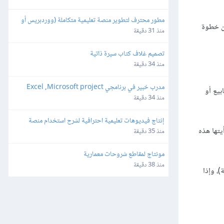
مطور محترف لتطوير منصة تعليمية متكاملة (ووردبريس أو 
ون خطوة
برمجة خاصة)
منذ 31 دقيقة
تصميم غلاف كتاب سيرة ذاتية
منذ 34 دقيقة
مدرب خبير في برنامجي Excel ,Microsoft project
بيع أو
منذ 34 دقيقة
إنتاج فيديوهات تعليمية احترافية لشرح استخدام منصة 
يتها هذه
إلكترونية (Screen Recording Tutorial)
منذ 35 دقيقة
مونتاج لمقاطع شروحات معمارية
منذ 38 دقيقة
، وإذا