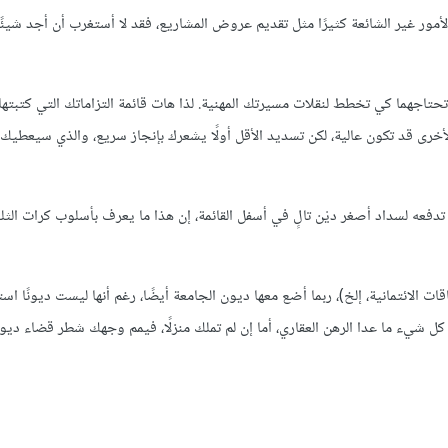
أمور غير الشائعة كثيرًا مثل تقديم عروض المشاريع، فقد لا أستغرب أن أجد شيئً
تاجهما كي تخطط لنقلات مسيرتك المهنية. لذا هات قائمة التزاماتك التي كتبتها لم
أخرى قد تكون عالية، لكن تسديد الأقل أولًا يشعرك بإنجاز سريع، والذي سيعطيك 
دفعه لسداد أصغر ديْن تالٍ في أسفل القائمة، إن هذا ما يعرف بأسلوب كرات الثل
 الائتمانية، إلخ)، ربما أضع معها ديون الجامعة أيضًا، رغم أنها ليست ديونًا است
ل شيء ما عدا الرهن العقاري، أما إن لم تملك منزلًا، فيمم وجهك شطر قضاء ديون