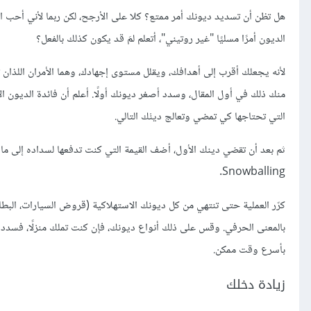
هل تظن أن تسديد ديونك أمر ممتع؟ كلا على الأرجح، لكن ربما لأني أحب ال
الديون أمرًا مسليًا "غير روتيني"، أتعلم لمَ قد يكون كذلك بالفعل؟
لأنه يجعلك أقرب إلى أهدافك، ويقلل مستوى إجهادك، وهما الأمران اللذان تح
منك ذلك في أول المقال، وسدد أصغر ديونك أولًا. أعلم أن فائدة الديون ال
التي تحتاجها كي تمضي وتعالج دينْك التالي.
ثم بعد أن تقضي دينك الأول، أضف القيمة التي كنت تدفعها لسداده إلى ما ت
Snowballing.
كرّر العملية حتى تنتهي من كل ديونك الاستهلاكية (قروض السيارات، البطاقات
بالمعنى الحرفي. وقس على ذلك أنواع ديونك، فإن كنت تملك منزلًا، فسدد ك
بأسرع وقت ممكن.
زيادة دخلك