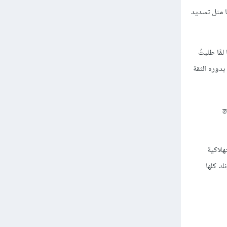
ا مثل تسديد
َّا طلبتُ
بدوره الثقة
ج
هلاكية
ك كلها