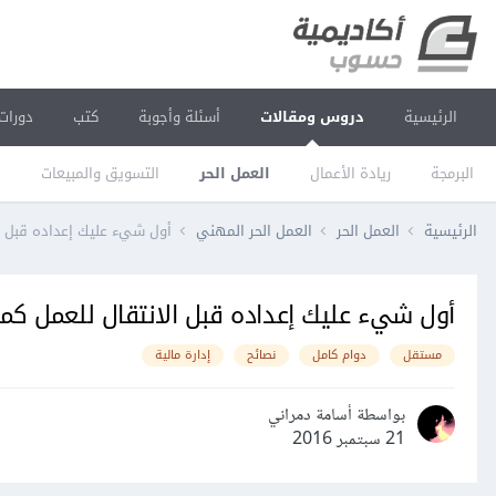
الرئيسية
دروس ومقالات
أسئلة وأجوبة
كتب
دورات
البرمجة
ريادة الأعمال
العمل الحر
التسويق والمبيعات
ا
الرئيسية
العمل الحر
العمل الحر المهني
أول شيء عليك إعداده قبل ا
أول شيء عليك إعداده قبل الانتقال للعمل ك
مستقل
دوام كامل
نصائح
إدارة مالية
بواسطة أسامة دمراني
21 سبتمبر 2016