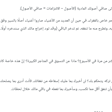
إلى صافي أصولك المادية (الأصول – الالتزامات = صافي الأصول).
خاص بالفقراء، في حين أن العديد من الأغنياء صاروا أغنياء أصلًا بالسير وفق 
تطرح منه ما تنفقه، ثم تدخر الباقي (وقد تود إخراج مالك الذي ستدخره أولًا، 
ثر من مرة في الأسبوع؟ ماذا عن التسوق في المتاجر الكبيرة؟ إنَّ هذه خاصة كان
ن تركه يتحكم بك؟ لن أخبرك بما عليك إسقاطه من نفقاتك، فأنت أدرى بما يصلح
 بأن تنفق أقل مما تكسب، وسأخبرك بما تفعله في باقي مالك خلال لحظات.