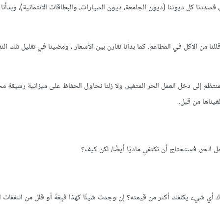
، فسددنا كل ديوننا (ديون الجامعة، ديون السيارات، والبطاقات الائتمانية)، وبدأنا
للنا من الأكل في المطاعم. كما بدأنا نقارن بين الأسعار ، ومضينا في تقليل تلك ال
تظم إلى دخل العمل الحر المتغير. ولا زلنا نحاول الحفاظ على ميزانية رشيقة مح
غيناها من قبل.
ل الحر، فستحتاج أن تكتفي ماديًا أيضًا، لكن كيف؟
ك أي شيء يكلفك أكثر من قيمته؟ إن وجدت شيئًا كهذا فبِعْهُ أو قلل من النفقات ا