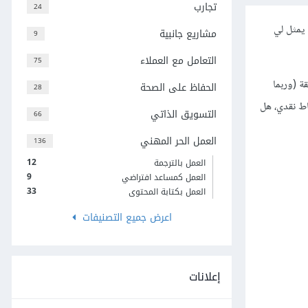
تجارب
24
 يمثل لي
مشاريع جانبية
9
التعامل مع العملاء
75
ة (وربما
الحفاظ على الصحة
28
اط نقدي، هل
التسويق الذاتي
66
العمل الحر المهني
136
12
العمل بالترجمة
9
العمل كمساعد افتراضي
33
العمل بكتابة المحتوى
اعرض جميع التصنيفات
إعلانات