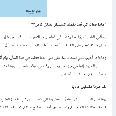
"ماذا فعلتَ كي تُعِدَّ نفسك كمستقل بشكل كامل؟"
يسألني الناس كثيرًا عما وُفِّقت في فعله، وعن الأشياء التي قد أغيرها إن
وبناء شركة تعمل على الإنترنت. (نعم، أنا أيضًا أظن أني مجنونة أحيانًا).
وغالبًا ما أجيب بأني لست نادمة على شيء مما فعلت في هذا الشأن، ولم أكن
على مر الطريق إنما هي جزء من رحلتي وقصتي، وقد علمتني دروسًا دفعت بي 
واحدًا يبرز لي من تلك الأحداث:
لقد صرنا مكتفين ماديا
ربما تظن أننا كنا مكتفين ماديًا بالفعل بما أني كنت أعمل في القطاع الما
فارهة ببطاقاتنا الائتمانية، ونستخدمها أيضًا لتصليح منزلنا، كما دفعنا تكا