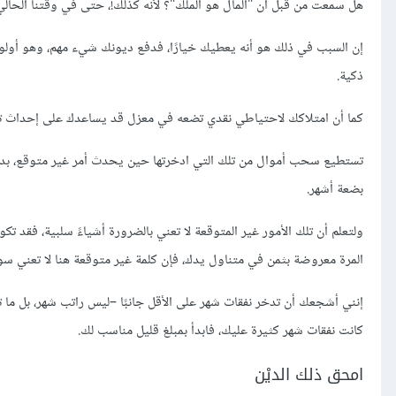
هل سمعت من قبل أن "المال هو الملك"؟ لأنه كذلك!، حتى في وقتنا الحالي، عام
إن السبب في ذلك هو أنه يعطيك خيارًا، فدفع ديونك شيء مهم، وهو أولوية
ذكية.
كما أن امتلاكك لاحتياطي نقدي تضعه في معزل قد يساعدك على إحداث ت
تستطيع سحب أموال من تلك التي ادخرتها حين يحدث أمر غير متوقع، بدلًا 
بضعة أشهر.
ولتعلم أن تلك الأمور غير المتوقعة لا تعني بالضرورة أشياءً سلبية، فقد تك
المرة معروضة بثمن في متناول يدك، فإن كلمة غير متوقعة هنا لا تعني س
إنني أشجعك أن تدخر نفقات شهر على الأقل جانبًا –ليس راتب شهر، بل ما 
كانت نفقات شهر كثيرة عليك، فابدأ بمبلغ قليل مناسب لك.
امحق ذلك الديْن