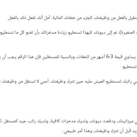
يل بالفعل من وظيفتك، كجزء من خطتك المالية. آمل أنك تفعل ذلك بالفعل.
لصغيرة)، ثم إلى ديونك، فبهذا تستطيع زيادة مدخراتك بأن تضع كل ما تستطيع 
إن الخبراء الماليين يقولون إن المتوسط الذي ينبغي للفرد أو العائلة ادخاره يساوي قيمة 3-6 أشهر من النفقات، وبالنسبة للمستقلين فإن هذا الر
ني راتبك لتستطيع العيش عليه حين تترك وظيفتك. أعني لا تستقِل من وظيفتك قب
ي ميزانيتك، ودفعت ديونك، ولديك مدخرات كافية، ولديك راتب جيد كمستقل. ل
تريد قبل أن تترك وظيفتك، وهذا أمر طبيعي.