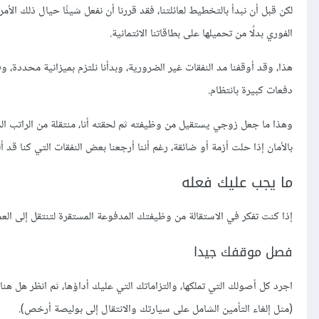
لكن قبل أن نبدأ بالتخطيط لعائلتنا، فقد قررنا أن نفعل شيئًا حيال ذلك الأمر
الفوري بدلًا من تحميلها على بطاقاتنا الائتمانية.
هذا، وقد أوقفنا مد النفقات غير الضرورية، وبدأنا نلتزم بميزانية محددة، وق
دفعات كبيرة بانتظام.
وهذا ما جعل زوجي يستقيل من وظيفته ثم لحقته أنا، منتقلة من الراتب المن
بالأمان إذا حلت أزمة أو ضائقة، رغم أننا أرجعنا بعض النفقات التي كنا قد أل
ما يجب عليك فعله
إذا كنت تفكر في الاستقالة من وظيفتك المدفوعة المستقرة لتنتقل إلى العم
فصل موقفك جيدا
اجرد كل أصولك التي تملكها، والتزاماتك التي عليك أداؤها، ثم انظر هل هنا
(مثل إلغاء التأمين الشامل على سيارتك والانتقال إلى بوليصة أرخص).