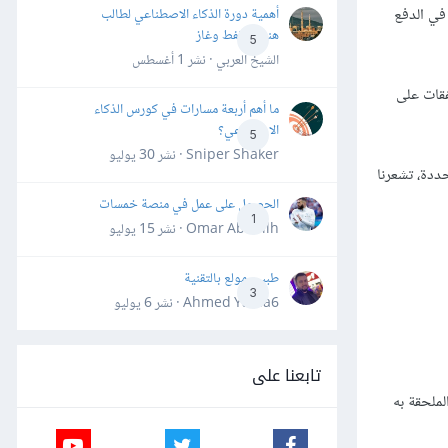
 في الدفع
أهمية دورة الذكاء الاصطناعي لطالب
هندسة نفط وغاز
5
الشيخ العربي · نشر
1 أغسطس
نفقات على
ما أهم أربعة مسارات في كورس الذكاء
الاصطناعي؟
5
Sniper Shaker · نشر
30 يوليو
ددة، تشعرنا
الحصول على عمل في منصة خمسات
1
Omar Abdallh · نشر
15 يوليو
طبيب مولع بالتقنية
3
Ahmed Yahia6 · نشر
6 يوليو
تابعنا على
لملحقة به