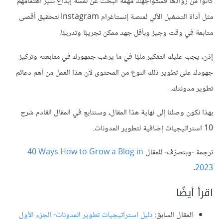
كانوا من روادها فستواجهك مهمة البحث عن لمسة إبداع تثير اهتمامهم
مثل أداة التشغيل الآلي لمنصة إنستاغرام Instagram لتحقيق أقصى
متابعة في وقت وجيز وبأقل جهد ممكن تجريبًا وتدريبًا.
إذن، يجب عليك التفكير مليًا في ما يرغب جمهورك في متابعته وتركيز
جهودك على تطوير ذلك النوع من المحتوى لأن هذا العمل من أهم دعائم
تطوير مدونتك.
بهذا نكون وصلنا إلى نهاية هذا المقال، وسنتابع في المقال القادم شرح
10 استراتيجيات إضافية لتطوير المدونات.
ترجمة -وبتصرّف- للمقال
‎40 Ways How to Grow a Blog in
.
2023
اقرأ أيضًا
المقال السابق:
دليل استراتيجيات تطوير المدونات- الجزء الأول