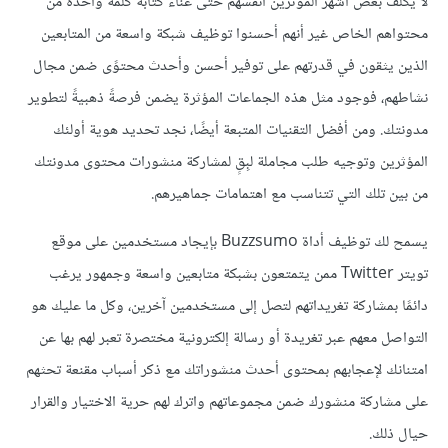
لا يكلف بعض أشهر المؤثرين أنفسهم حتى عناء كتابة كلمة واحدة من
محتواهم الخاص غير أنهم أحسنوا توظيف شبكة واسعة من المتابعين
الذين يثقون في قدرتهم على توفير أحسن وأحدث محتوًى ضمن مجال
نشاطهم، فوجود مثل هذه الجماعات المؤثرة يضمن فرصةً ذهبيةً لتطوير
مدونتك. ومن أفضل التقنيات المتبعة أيضًا، نجد تحديد هوية أولئك
المؤثرين وتوجيه طلب مجاملة لبِقٍ لمشاركة منشورات محتوى مدونتك
من بين تلك التي تتناسب مع اهتمامات جماهيرهم.
يسمح لك توظيف أداة Buzzsumo بإيجاد مستخدمين على موقع
تويتر Twitter ممن يتمتعون بشبكة متابعين واسعة وجمهور يرغب
دائمًا بمشاركة تغريداتهم لتصل إلى مستخدمين آخرين، وكل ما عليك هو
التواصل معهم عبر تغريدة أو رسالة إلكترونية مختصرة تعبر لهم بها عن
امتنانك لإعجابهم بمحتوى أحدث منشوراتك مع ذكر أسباب مقنعة تحثهم
على مشاركة منشورك ضمن مجموعاتهم واترك لهم حرية الاختيار والقرار
حيال ذلك.