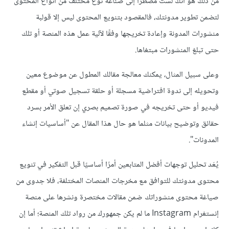
من ذلك هو أنك لست مضطرًا إلى صناعة نوع مختلف من أنواع المحتوى
لتضمن تطوير مدونتك، فالمقصود بتنويع المحتوى ليس إلا قولبة
منشورات المدونة وإعادة تخريجها وفقًا لآلية عمل هذه المنصة أو تلك
حتى تبلغ المنشورات مبتغاها.
وعلى سبيل المثال، يمكنك معالجة مقالك المطول عن موضوع معين
وتحويله إلى ندوة افتراضية مسجلة أو حلقة تسجيل صوتي أو مقطع
فيديو أو حتى تخريجه في صورة تصميم بصري إن تعلق الأمر بسرد
حقائق وتوضيح بيانات مثلما هو حال هذا المقال عن "أساسيات إنشاء
المدونات".
يُعَد تحليل توجهات أفضل المتابعين أمرًا أساسيًا قبل التفكير في تنويع
محتوى مدونتك للتوافق مع مخرجات المنصات المختلفة، فلا جدوى من
صياغة محتوى منشوراتك ضمن مقالات مختصرة ونشرها على منصة
إنستغرام Instagram ما لم يكن جمهورك من رواد تلك المنصة؛ أما إن