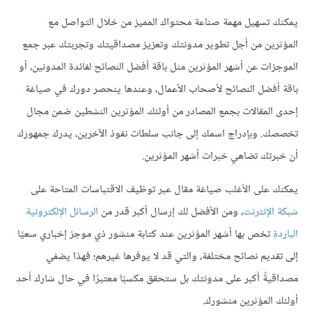
يمكنك تسهيل مهمة صناعة محتواك المميز من خلال التواصل مع
المؤثرين من أجل تطوير مدونتك وتعزيز مصداقيتك وتجربتك عبر جمع
الموجزات عن أشهر المؤثرين مثل باقة أفضل النصائح لفائدة المدونين، أو
باقة أفضل النصائح لأصحاب الأعمال، وعندها ينحصر دورك في صياغة
إحدى المقالات بجمع المصادر من أولئك المؤثرين النشطين ضمن مجال
تخصصك. وبإدراج اسمك إلى جانب سلطات نفوذ الآخرين، يدرك جمهورك
أن خبرتك تضاهي خبرات أشهر المؤثرين.
يمكنك على الأغلب صياغة مقال عبر توظيف الاقتباسات المتاحة على
شبكة الإنترنت
، ومن الأفضل لك إرسال أكبر قدر من
الرسائل الإلكترونية
الباردة
تخص بها أشهر المؤثرين عند كتابة منشور ذي موجز إخباري سعيًا
إلى تقديم نصائح مختلفة، والتي قد لا يوفرها غيرهم؛ فهذا يضفي
مصداقيةً أكبر على مدونتك بل ستحقق مكسبًا معتبرًا في حال شارك أحد
أولئك المؤثرين منشورك.