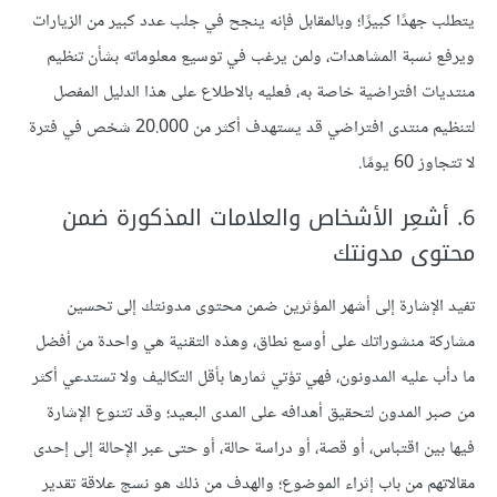
يتطلب جهدًا كبيرًا؛ وبالمقابل فإنه ينجح في جلب عدد كبير من الزيارات
ويرفع نسبة المشاهدات، ولمن يرغب في توسيع معلوماته بشأن تنظيم
منتديات افتراضية خاصة به، فعليه بالاطلاع على هذا الدليل المفصل
لتنظيم منتدى افتراضي قد يستهدف أكثر من 20.000 شخص في فترة
لا تتجاوز 60 يومًا.
‏6. أشعِر الأشخاص والعلامات المذكورة ضمن
محتوى مدونتك
تفيد الإشارة إلى أشهر المؤثرين ضمن محتوى مدونتك إلى تحسين
مشاركة منشوراتك على أوسع نطاق، وهذه التقنية هي واحدة من أفضل
ما دأب عليه المدونون، فهي تؤتي ثمارها بأقل التكاليف ولا تستدعي أكثر
من صبر المدون لتحقيق أهدافه على المدى البعيد؛ وقد تتنوع الإشارة
فيها بين اقتباس، أو قصة، أو دراسة حالة، أو حتى عبر الإحالة إلى إحدى
مقالاتهم من باب إثراء الموضوع؛ والهدف من ذلك هو نسج علاقة تقدير