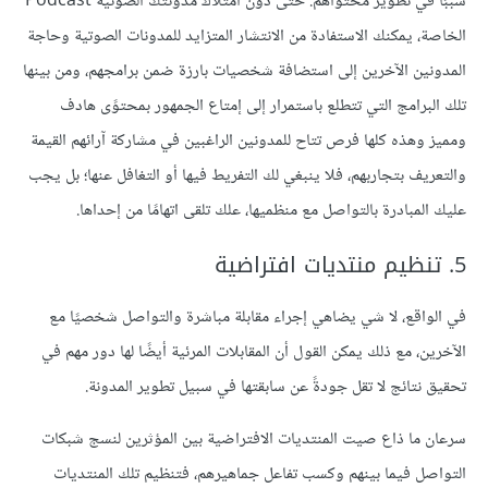
سببًا في تطوير محتواهم. حتى دون امتلاك مدونتك الصوتية Podcast
الخاصة، يمكنك الاستفادة من الانتشار المتزايد للمدونات الصوتية وحاجة
المدونين الآخرين إلى استضافة شخصيات بارزة ضمن برامجهم، ومن بينها
تلك البرامج التي تتطلع باستمرار إلى إمتاع الجمهور بمحتوًى هادف
ومميز وهذه كلها فرص تتاح للمدونين الراغبين في مشاركة آرائهم القيمة
والتعريف بتجاربهم، فلا ينبغي لك التفريط فيها أو التغافل عنها؛ بل يجب
عليك المبادرة بالتواصل مع منظميها، علك تلقى اتهامًا من إحداها.
في الواقع، لا شي يضاهي إجراء مقابلة مباشرة والتواصل شخصيًا مع
الآخرين، مع ذلك يمكن القول أن المقابلات المرئية أيضًا لها دور مهم في
تحقيق نتائج لا تقل جودةً عن سابقتها في سبيل تطوير المدونة.
سرعان ما ذاع صيت المنتديات الافتراضية بين المؤثرين لنسج شبكات
التواصل فيما بينهم وكسب تفاعل جماهيرهم، فتنظيم تلك المنتديات