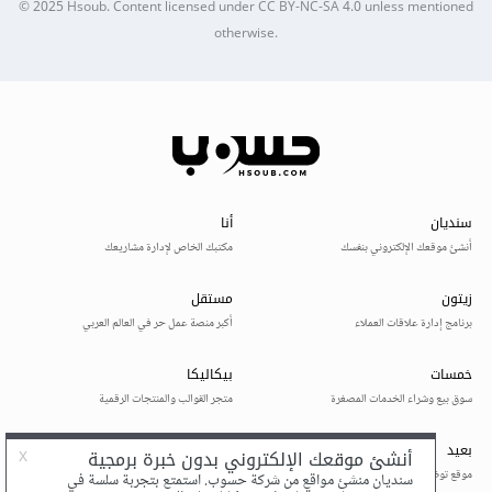
© 2025
Hsoub
.
Content licensed under
CC BY-NC-SA 4.0
unless mentioned
otherwise.