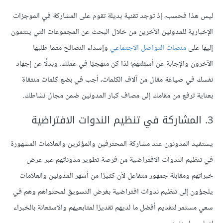
ليس هذا فحسب، إذ توجد تقنية بديلة تقوم على المشاركة في الموجزات
الإخبارية للمدونين الآخرين من خلال البحث عن المجموعات التي ينتمون
إليها على
منصات التواصل الاجتماعي
وإسداء النصائح متما طلبها
الآخرون والإجابة عن أسئلتهم؛ لذا كن منهجيًا في عملك. وبدلًا عن إجهاد
نفسك في صياغة مقال من آلاف الكلمات، أجب في بضع كلمات منتقاة
بعناية ترفع من مقامك إلى مصاف كبار المدونين ضمن مجال نشاطك.
يستفيد المدونون عند مشاركة المحترفين والمؤثرين والعلامات المشهورة
في تنظيم الندوات الافتراضية من فرصة تطوير مدوناتهم عبر عرض
خبراتهم ومقابلة جمهور متفاعل لأن كثيرًا من أشهر المدونين والعلامات
يلجؤون إلى تنظيم ندوات افتراضية بغرض التسويق لمحتواهم وهم في
سعي مستمر لتقديم أفضل ما لديهم تقديرًا لمتابعيهم والاستعانة بالخبراء