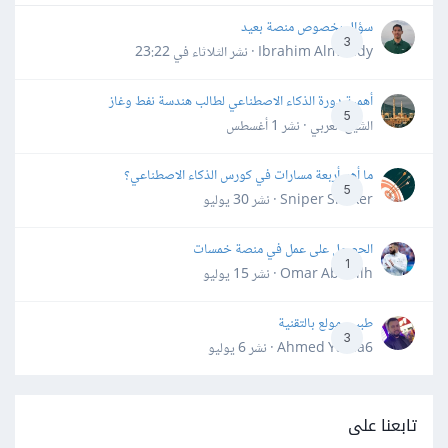
سؤال بخصوص منصة بعيد
3
Ibrahim Almahdy · نشر
الثلاثاء في 23:22
أهمية دورة الذكاء الاصطناعي لطالب هندسة نفط وغاز
5
الشيخ العربي · نشر
1 أغسطس
ما أهم أربعة مسارات في كورس الذكاء الاصطناعي؟
5
Sniper Shaker · نشر
30 يوليو
الحصول على عمل في منصة خمسات
1
Omar Abdallh · نشر
15 يوليو
طبيب مولع بالتقنية
3
Ahmed Yahia6 · نشر
6 يوليو
تابعنا على