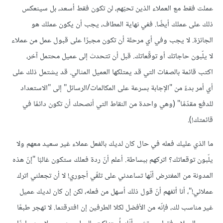
عملت فقط مع العملاء الذين تحبّهم، لن تكون فقط أسعد، بل سينعكس
ذلك على عملك أيضًا. ففي نهاية المطاف، يجب أن يكون عملك هو
الجائزة. لا يجب وفي أي مرحلة أن تكون مجبرًا على قبول عمل من عملاء
لا يلّبون حاجاتك أو توقّعاتك. قبل أن تتحدث إلى عميل محتمل آخر،
اكتب قائمة بالصفات التي قد يمتلكها العميل المثالي. قد يشتمل ذلك على
أي أمر بدءً من "الإجابة بسرعة على المكالمات/الرسائل" إلى "الاستعداد
للدفع مقدّمًا" (وهي واحدة من النقاط التي أنصحك أن تكون دائمًا في
قائمتك!).
ما الذي عليك فعله في حال كان لديك بالفعل عملاء غير سعيد معهم ولا
يلّبون توقعاتك؟ اتركهم ببساطة. أعلم أنّ ردة فعلك ستكون غالبًا "إنّ هذه
المدونة من المفترض أنّها تساعدني على تلقّي أجوري! لا أن تجعلني اترك
عملائي!"، أنا أتفهم أنّ قول ذلك أسهل من فعله، لكن إن كان لديك عميل
غير مناسب لك، فإنّه من الأفضل لكلا الطرفين إن افترقتما. لا تهجر طبعًا