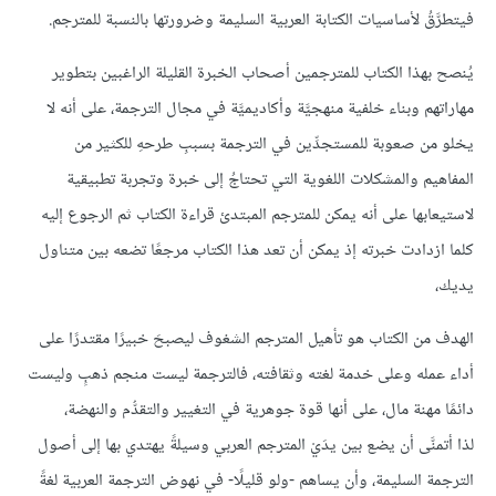
فيتطرَّقُ لأساسيات الكتابة العربية السليمة وضرورتها بالنسبة للمترجم.
يُنصح بهذا الكتاب للمترجمين أصحاب الخبرة القليلة الراغبين بتطوير
مهاراتهم وبناء خلفية منهجيَّة وأكاديميَّة في مجال الترجمة، على أنه لا
يخلو من صعوبة للمستجدِّين في الترجمة بسببِ طرحهِ للكثير من
المفاهيم والمشكلات اللغوية التي تحتاجُ إلى خبرة وتجربة تطبيقية
لاستيعابها على أنه يمكن للمترجم المبتدئ قراءة الكتاب ثم الرجوع إليه
كلما ازدادت خبرته إذ يمكن أن تعد هذا الكتاب مرجعًا تضعه بين متناول
يديك،
الهدف من الكتاب هو تأهيل المترجم الشغوف ليصبحَ خبيرًا مقتدرًا على
أداء عمله وعلى خدمة لغته وثقافته، فالترجمة ليست منجم ذهبٍ وليست
دائمًا مهنة مال، على أنها قوة جوهرية في التغيير والتقدُّم والنهضة،
لذا أتمنَّى أن يضع بين يدَيْ المترجم العربي وسيلةً يهتدي بها إلى أصول
الترجمة السليمة، وأن يساهم -ولو قليلًا- في نهوض الترجمة العربية لغةً