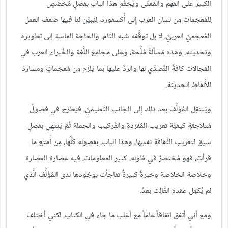
الكبير على الفهم والمَعنَى ويَختُم هذا الباب بفصلٍ مُخصَّصٍ
لِلمُعجَمات مِن لسان العرب إِلى أُكسفورد، لِيُبيِّن لنا فيها ضعف العمل
المُعجميِّ العربيِّ، لا بل توقُّفه شبه التَّام، والحاجة الماسة إِلى تطويره
وتحديثه، وهذه مَسألةٌ مُلِّحة، وعلى مجامع اللُّغة والخُبراء العرب في
المَجالات كافةً التَّصدِّي لها والردَّ عليها بما يَلزَم مِن مُعجَماتٍ ومساردَ
للأََلفاظ الحديثة.
ويَنتقِل المُؤَلِّف بعد ذلك إِلى الجانب التَّعليميِّ، فيَطرَح في فصولٌ
مُتلاحِقةٍ كيفيَّة تعريب المُفرَدة والتَّركيب والجملة ثُمَّ يَنتهِي بفصلٍ
شيق لتعريب الثَّقافة نفسِها، وهذا الباب، بفصوله كُلِّها، مِن أَمتع ما
قرأت، فهو مُختصرٌ في طُوله، كثير المعلومات، فيه عصارة العصارة
وخلاصة الخلاصة وخبرةٌ كبيرةٌ تفاجأت بوجُودها لدى المُؤَلِّف الَّذي
لم يُكمِل عقده الثَّالِث بعدُ.
ومع أني أتفق اتفاقاً عاماً مع أغلب ما جاء في الكتاب، لكني أختلف