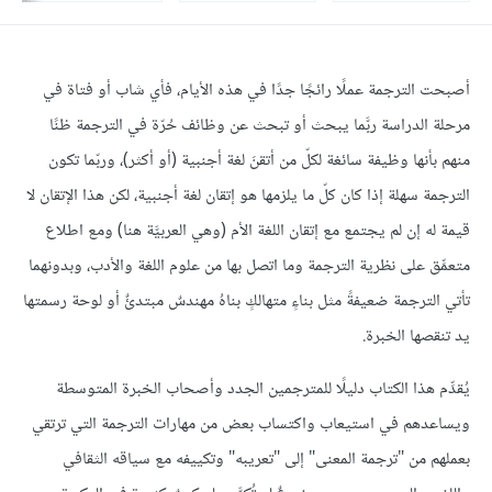
أصبحت الترجمة عملًا رائجًا جدًا في هذه الأيام، فأي شاب أو فتاة في
مرحلة الدراسة ربَّما يبحث أو تبحث عن وظائف حُرّة في الترجمة ظنًا
منهم بأنها وظيفة سائغة لكلّ من أتقنَ لغة أجنبية (أو أكثر)، وربّما تكون
الترجمة سهلة إذا كان كلّ ما يلزمها هو إتقان لغة أجنبية، لكن هذا الإتقان لا
قيمة له إن لم يجتمع مع إتقان اللغة الأم (وهي العربيَّة هنا) ومع اطلاع
متعمِّق على نظرية الترجمة وما اتصل بها من علوم اللغة والأدب، وبدونهما
تأتي الترجمة ضعيفةً مثل بناءٍ متهالكٍ بناهُ مهندسٌ مبتدئٌ أو لوحة رسمتها
يد تنقصها الخبرة.
يُقدِّم هذا الكتاب دليلًا للمترجمين الجدد وأصحاب الخبرة المتوسطة
ويساعدهم في استيعاب واكتساب بعض من مهارات الترجمة التي ترتقي
بعملهم من "ترجمة المعنى" إلى "تعريبه" وتكييفه مع سياقه الثقافي