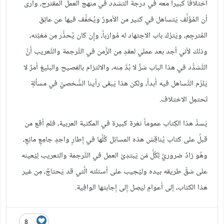
اختلافاً كبيراً معه في درجة التشدد في منهج العمل المقترح، وأرى
أن المُؤَلِّف يَتساهل في كثير من الأمورٌ ويُخفِّف فيها عن عاتِق
المُترجِم، ويَترُك باب الاجتهاد له مُوارَباً، وإِِن كان يُحذِّر مِن مَغبَّته،
وذلك لأني أجد بعد عملي لعقدٍ مِن الزَّمن في التَّرجمة والتَّعريب أَنَّ
التَّشدُّد في هذا الباب شرٌّ لا بُدَّ مِنه، والالتزام بالفصيح والبليغ أَمرٌ لا
يَلزَم التَّساهل فيه أَبداً، ولكن هذا يَبقى رأينا الشَّخصيَّ في مسألةٍ
تَحتمِل الاختلاف.
يَسدُّ هذا الكِتاب عموماً ثغرة كبيرة في المكتبة العربية، فلم أقع من
قبلُ على كتاب يُناقِش هذه المسائِل كُلَّها في إِطارٍ واحِدٍ جامِعٍ مانِعٍ،
وهُو زادٌ ضروريٌ لِكُلِّ مَن يَبتدِئ العمل في التَّرجمة والتعريب لِيُعينه
على شقِّ طريقه بيده وليُجيب على أَسئلته الَّتي قد يَحتاجُ، مِن غير
هذا الكتاب، إلى أَعوامٍ ليَصِل إِلى إِجابتها الوافِية.
8