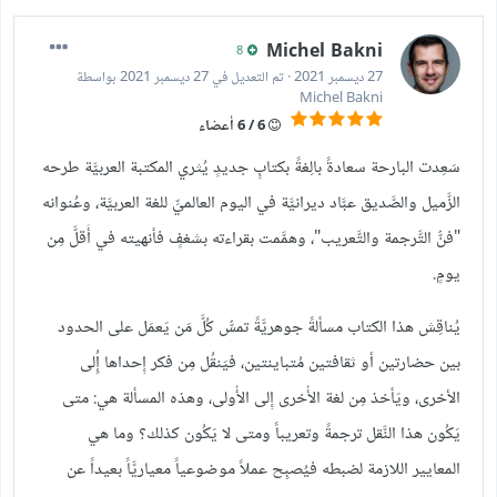
Michel Bakni
8
27 ديسمبر 2021
·
تم التعديل في
27 ديسمبر 2021
بواسطة
Michel Bakni
6 / 6 أعضاء
سَعِدت البارحة سعادةً بالِغةً بكتابٍ جديدٍ يُثري المكتبة العربيَّة طرحه
الزَّميل والصَّديق عبَّاد ديرانيَّة في اليوم العالميِّ للغة العربيَّة، وعُنوانه
"فنُّ التَّرجمة والتَّعريب"، وهمَّمت بقراءته بشغفٍ فأنهيته في أَقلَّ مِن
يومٍ.
يُناقِش هذا الكتاب مسألةً جوهريَّةً تمسُّ كُلَّ مَن يَعمَل على الحدود
بين حضارتين أو ثقافتين مُتباينتين، فيَنقُل مِن فكر إِحداها إُِلى
الأخرى، ويَأخذ مِن لغة الأُخرى إِلى الأُولى، وهذه المسألة هي: متى
يَكُون هذا النَّقل ترجمةً وتعريباً ومتى لا يَكُون كذلك؟ وما هي
المعايير اللازمة لضبطه فيُصبِح عملاً موضوعياً معياريَّاً بعيداً عن