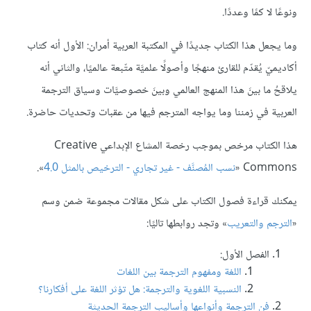
ونوعًا لا كمًا وعددًا.
وما يجعل هذا الكتاب جديدًا في المكتبة العربية أمران: الأول أنه كتاب
أكاديميّ يُقدّم للقارئ منهجًا وأصولًا علميَّة متّبعة عالميًا، والثاني أنه
يلاقحُ ما بينَ هذا المنهج العالمي وبينَ خصوصيَّات وسياق الترجمة
العربية في زمننا وما يواجه المترجم فيها من عقبات وتحديات حاضرة.
هذا الكتاب مرخص بموجب رخصة المشاع الإبداعي Creative
Commons «
نسب المُصنَّف - غير تجاري - الترخيص بالمثل 4.0
».
يمكنك قراءة فصول الكتاب على شكل مقالات مجموعة ضمن وسم
«
الترجم والتعريب
» وتجد روابطها تاليًا:
الفصل الأول:
اللغة ومفهوم الترجمة بين اللغات
النسبية اللغوية والترجمة: هل تؤثر اللغة على أفكارنا؟
فن الترجمة وأنواعها وأساليب الترجمة الحديثة