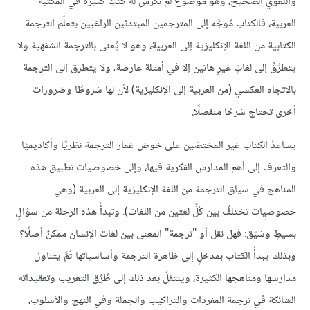
واللغوي الصحيح، وهو موضوعٌ لم تُكرَّس له كتبٌ كثيرة في المكتبة
العربية، فالكتاب مُوجَّه إلى المترجمين المبتدئين الراغبين بتعلّم الترجمة
الكتابية من اللغة الإنكليزية إلى العربية، وهو لا يُعنى بالترجمة الشفهية ولا
يتطرَّقُ إلى لغاتٍ غيرِ هاتين إلا في أمثلة عارضة، ولا يتطرق إلى الترجمة
بالاتجاه العكسي (من العربية إلى الإنكليزية) لأن لها شروطًا وضرورات
أخرى تحتاج شرحًا منفصلًا.
يساعدُ الكتاب غير المختصّين على خوض غمار الترجمة نظريًا وأكاديميًا
والتعرف إلى أهم المدارس الفكرية فيها، وإلى خصوصيات تطبيق هذه
المناهج في سياق الترجمة من اللغة الإنكليزية إلى العربية (وهي
خصوصيات تختلفُ بين كُلِّ لغتين من اللغات). وتبدأُ هذه الرحلة من سؤالٍ
بسيطٍ وشيّق: فهل نقل أو "ترجمة" المعنى بين لغات الإنسان ممكنٌ أصلًا؟
وبذلك يبدأُ الكتاب بمدخلٍ إلى ظاهرة الترجمة وأساسياتها ثُمَّ يتناول
مدارسها ومناهجها الكثيرة، وينتقلُ بعد ذلك إلى طُرُق التعريب وتعقيداته
الشائكة في ترجمة المفردات والتراكيب والجملة وفي النهج والأسلوب،