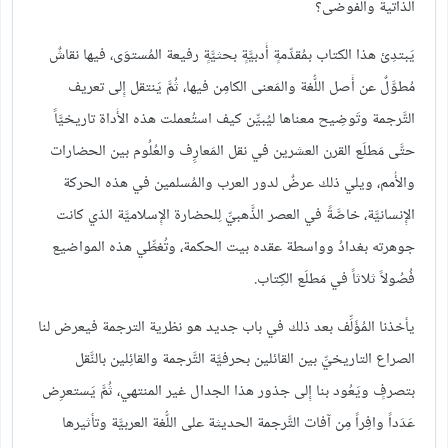
الذاتية والفوضى؟
يَبتدِئ هذا الكتاب بمُقدِّمةٍ أَدبيَّةٍ بحثيَّةٍ رفيعة المُستوَى، فيها نقاشٌ
مُطوَّلٌ عن أَصل اللُّغة والمَعنى الكامِن فيها، ثُمَّ يَنتقل إِلى تعريف
التَّرجمة وتَوضِيح معناها ليُبيِّن كيف استُعملت هذه الأَداة تاريخيَّاً
حتَّى مَطلَع القرن العشرين في نقل المَعارِِف والعُلُوم بين الحضارات
والأُمم، ويلي ذلك عرضٌ لدور العرب والمُسلمين في هذه الحركة
الإِنسانيَّة، خاصَّةً في العصر الذَّهبيِّ لِلحضارة الإِسلاميَّة الذي كانت
جوهرته بغدادُ وواسطة عقده بيت الحكمة، وتُغطِّي هذه المواضيع
فُصُولاً ثلاثاً في مَطلَع الكِتاب.
يأخذنا المُؤَلِّف بعد ذلك في باب جديد هو نظرية الترجمة فيعرض لنا
الصراع التاريخيِّ بين القائلين بحرفيَّة التَّرجمة والقائِلين بالنَّقل
بتصرفٍ ويَعُود بنا إِلى جذور هذا الجدال غير المنتهي، ثُمَّ يَستعرِض
عَدَداً وافِراً مِن آفات التَّرجمة الحديثة على اللُّغة العربيَّة وتأثيرها