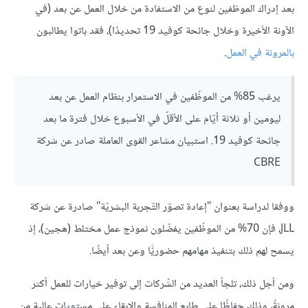
بعد إدراك الموظفين لنوع من الاستفادة من خلال العمل عن بعد (في
الآونة الأخيرة وخلال جائحة كوفيد 19 تحديدًا)، فقد باتوا يطالبون
بالمرونة في العمل
.
يرغب 85% من الموظّفين في الاستمرار بنظام العمل عن بعد
ليومين أو ثلاثة أيّام على الأقلّ في الأسبوع خلال فترة ما بعد
جائحة كوفيد 19. استبيان مشاعر القوى العاملة صادر عن شركة
CBRE
ووفقا لدراسة بعنوان "إعادة تصوّر التّجربة البشريّة" صادرة عن شركة
JLL، فإن 70% من الموظّفين يفضّلون نموذج عمل مختلط (هجين)، إذ
يسمح لهم ذلك بتنفيذ مهامهم حضوريًّا وعن بعد أيضًا.
ومن أجل ذلك، تلجأ العديد من الشّركات إلى توفير خيارات للعمل أكثر
مرونةً، وذلك حفاظًا على طابع المنافسة والإبقاء على مستويات عالية من