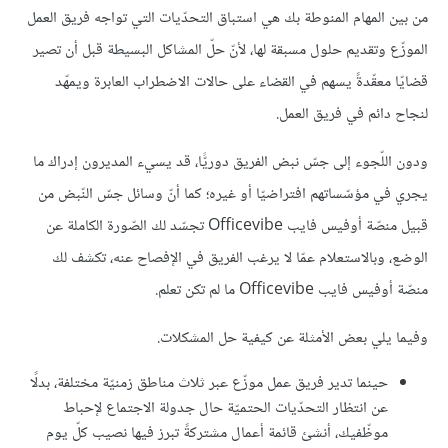
من بين المهام المنوطة بك هي استباق التحدّيات التي تواجه فريق العمل
الموزّع وتقديم حلول مسبقة لها، لأنّ حلّ المشاكل البسيطة قبل أن تصير
قضايّا معقّدةً يسهم في القضاء على حالات الاضطراب العابرة ويمهّد
لنجاح دائم في فريق العمل.
ودون اللّجوء إلى جسّ نبض الفريق دوريًّا، قد يسيء المديرون إدراك ما
يجري في مؤسّساتهم افتراضيّا أو غيره؛ كما أنّ وسائل جسّ النّبض من
قبيل منصّة أوفيس فايب Officevibe تجسّد لك الصّورة الكاملة عن
الوضع، وبالاستعلام عمّا لا يرغب الفريق في الإفصاح عنه، تكشف لك
منصّة أوفيس فايب Officevibe ما لم تكن تعلم.
وفيما يلي بعض الأمثلة عن كيفية حل المشكلات.
حينما تدير فريق عمل موزّع عبر ثلاث مناطق زمنيّة مختلفة، بدلًا
عن انتظار التحدّيات الحتميّة حال جدولة الاجتماع لإحباط
موظّفيك، أنشئ قائمة أعمال مشتركةً تبرز فيها نصيب كلّ يوم