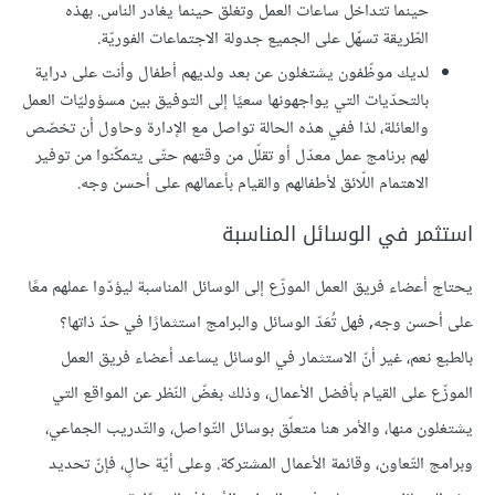
حينما تتداخل ساعات العمل وتغلق حينما يغادر الناس. بهذه
الطّريقة تسهّل على الجميع جدولة الاجتماعات الفوريّة.
لديك موظّفون يشتغلون عن بعد ولديهم أطفال وأنت على دراية
بالتحدّيات التي يواجهونها سعيًا إلى التوفيق بين مسؤوليّات العمل
والعائلة، لذا ففي هذه الحالة تواصل مع الإدارة وحاول أن تخصّص
لهم برنامج عمل معدّل أو تقلّل من وقتهم حتّى يتمكّنوا من توفير
الاهتمام اللّائق لأطفالهم والقيام بأعمالهم على أحسن وجه.
استثمر في الوسائل المناسبة
يحتاج أعضاء فريق العمل الموزّع إلى الوسائل المناسبة ليؤدّوا عملهم معًا
على أحسن وجه, فهل تُعَدّ الوسائل والبرامج استثمارًا في حدّ ذاتها؟
بالطبع نعم، غير أنّ الاستثمار في الوسائل يساعد أعضاء فريق العمل
الموزّع على القيام بأفضل الأعمال، وذلك بغضّ النّظر عن المواقع التي
يشتغلون منها، والأمر هنا متعلّق بوسائل التّواصل، والتّدريب الجماعي،
وبرامج التّعاون، وقائمة الأعمال المشتركة. وعلى أيّة حالٍ، فإنّ تحديد