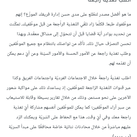
ما هو أفضل مصدر لتطّلع على مدى حسن إدارة فريقك الموزّع؟ إنهم
موظّفوك طبعا. فكلّما زاد تلقّي التّغذية الراّجعة من قبل موظّفيك، تمكّنت
من تحديد بوادر أيّة قضايا قبل أن تتحوّل إلى مشاكل معقّدة، وبهذا
تحسن التصرّف حيال ذلك. تأكّد من تواصلك بانتظام مع جميع الموظّفين
وطلبِ تغذية راجعة عن الأمور الحسنة والأمور السيّئة وعن أيّ دعم يمكن
أن تقدّمه لهم.
اطلب تغذيةً راجعةً خلال الاجتماعات الفرديّة واجتماعات الفريق وكذا
عبر قنوات التّغذية الرّاجعة للموظّفين، إذ يساعدك ذلك على مواكبة شعور
الآخرين على نحو مستمر، وذلك من خلال تقارير بسيطة وقابلة للاستيعاب
عن سبر أراء الموظّفين؛ كما يمكن للموظّفين أنفسهم مشاركة أيّ تغذية
راجعة معك وفي أيّ وقت، هذا مع الحفاظ على السّريّة ويمكنك الرّد
عليهم مباشرةً من خلال محادثات ثنائيّة خاصّة محافظًا على مبدأ السريّة
(من عدمه).