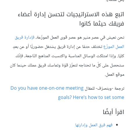
اتبع هذه الاستراتيجيات لتحسن إدارة أعضاء
فريقك حيثما كانوا
نحن نعيش في عصر مثير هو عصر قوى العمل الموزّعة،
فإدارة فريق
العمل الموزّع
تختلف حتمًا عن إدارة فريق يشتغل حضوريًّا أو عن بعدٍ
كليًّا. وإذا امتلكت الوسائل المناسبة واكتسبت المناهج النّاجعة، فإنّك
ستحصل على كلّ ما تحتاجه لتعزّز قوّة وتماسك فريق عملك حيثما كان
موقع العمل.
ترجمة -وبتصرّف- للمقال
Do you have one-on-one meeting
goals? Here’s how to set some
اقرأ أيضًا
فهم فرق العمل وإدارتها