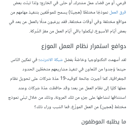
فرعي، أو من فضاء عمل مشترك، أو حتّى في الخارج؛ ولذا تبنّت بعض
فرق العمل
نموذجًا مختلطًا (هجينًا) يسمح للموظّفين بتنفيذ مهامهم من
مواقع مختلفة وفي أوقات مختلفة، فقد يرغبون مثلًا بالعمل عن بعد في
بعض أيّام الأسبوع، ليكملوا باقي أيّام العمل من مقرّ الشّركة.
دوافع استمرار نظام العمل الموزع
لقد أسهمت التكنولوجيا وخاصّةً بفضل
شبكة الانترنت
؛ في تمكين النّاس
حيثما وُجدوا من التّعاون في تنفيذ مشاريعهم متخطّين الحدود
الجغرافيّة، كما أجبرت جائحة كوفيد-19 عدّة شركات على تحويل نظام
عملها كليًّا إلى نظام العمل عن بعد؛ وقد حافظت عدّة شركات وعند
استئنافها لنشاطها على جزءٍ من تلك المرونة، وذلك من خلال تبنّي نموذج
مختلط (هجين) عن العمل الموزّع، فما السّبب وراء ذلك؟
ما يطلبه الموظفون