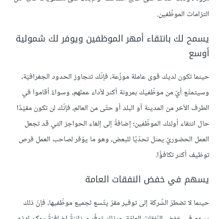
التزامات الموظّفين.
يسمح لك بانتقاء أمهر الموظفين ويوفر لك شمولية
أوسع
حينما تكون لديك قوى عاملة موزّعة، فإنّك تتجاوز الحدود الجغرافيّة،
وسيتمتّع أيّ من موظّفيك بمرونة أكثر لأداء عملهم، وسواءٌ أقاموا في
الطرف الآخر من المدينة أو البلد أو حتّى من العالم، فإنّك لن تكون مقيّدًا
حال انتقاء أولئك الموظّفين؛ إضافةً إلى إلغاء الحواجز التي قد تجعل
العمل الحضوريّ يمثل تحدّيًا للبعض، وهو ما يوّفر لصاحب العمل فرص
توظيف أكثر تكافؤًا.
يسهم في خفض النفقات العامة
حينما لا تضطرّ الشّركة إلى توفير مقرّ يتّسع لجميع موظّفيها، فإنّ ذلك
يسهم في خفض النّفقات العامّة، وبذلك توفّر ميزانيّةً إضافيّةً يمكن لهذه