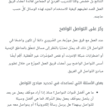
النّتائج بل خصّص وقتًا للتّدريب الفرديّ أو الجماعيّ لفائدة أعضاء فريق
العمل قصد تعليمهم كيفيّة الاستخدام الجيّد لهذه الوسائل كلٌّ حسب
حاجته.
ركز على التواصل الواضح
عند العمل مع فرق عمل موزّعة، من الضّروري دائمًا أن تكون واضحًا في
التّواصل لأنّ ذلك قد يمثّل تحدّيًا بالنّظر إلى مسائل تتعلّق بالمناطق الزمنية
أو اضطرابات شبكة الإنترنت أو نقص المؤشّرات غير اللّفظية. أقِم أيضًا
أسس التّواصل الواضح بين أعضاء فريق العمل الموزّع من خلال تطوير
مبادئ التّواصل في الفريق.
بعض الأسئلة التي تساعدك في تحديد مبادئ التواصل
ما هي أفضل قنوات التواصل؟ مثلا، إذا أراد موظّف يعمل عن بعد
أن يتّصل بموظّف يعمل بمقرّ الشّركة، فما هي أفضل وسيلة
للتّواصل بينهما؟ هل يرسل رسالةً إلكترونيةً؟ أم يتواصل معه عبر