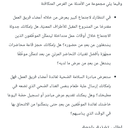
وفيما يلي مجموعة من الأمثلة عن الفرص المتكافئة
في انتظارك لاجتماع كبير يعرض من خلاله أعضاء فريق العمل
مقترحًا عن المشروع المقبل للأطراف المعنيّة، هل بإمكانك جدولة
الاجتماع خلال أوقات عمل متداخلة ليتمكّن الموظّفون الذين
يشتغلون عن بعدٍ من حضوره؟ هل بإمكانك حجز قاعة محاضرات
مجهّزة بأفضل تقنيات التّحاضر المرئيّ عن بعد لتمكّن موظّفًا
يشتغل عن بعدٍ من عرض ما لديه؟
ستعرض مبادرة السلامة الصّحية لفائدة أعضاء فريق العمل، فهل
بإمكانك إرسال علبة طعام بنفس الغذاء الصّحي الذي تضعه في
مطبخك؟ وهل يمكنك تقديم عرض مباشر أو تسجيل حصّة اليوغا
خاصّتك لفائدة الموظّفين عن بعدٍ حتى يتمكّنوا من الالتحاق بها
في الوقت الذي يناسبهم؟
اطلب تغذية راجعة