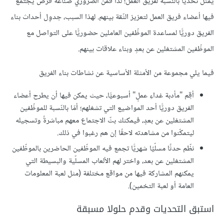
يمثّل تحدّيًا بالنّسبة لفريق العمل؛ لذا فمن الضّروري صناعة فرص يجتمع
فيها أعضاء فريق العمل لتعزيز الثّقة بينهم. لهذا السبب، جدوِل أحداث بناء
الفريق دوريًّا لمساعدة الموظّفين العاملين حضوريًّا على التواصل مع
الموظّفين المشتغلين عن بعدٍ وبناء علاقات بينهم.
فيما يلي مجموعة من الأمثلة الأساسية عن نشاطات بناء الفريق
أقِم "مأدبة غداءِ عملٍ" أسبوعيًّا، حيث يمكن فيها أن يطرح أعضاء
الفريق دوريًّا أحد المواضيع التي تشغلهم؛ أمّا بالنّسبة للموظّفين
المشتغلين عن بعدٍ، فيمكنك بثّ الاجتماع معهم مباشرةً وتسجيله
ليتمكّنوا من مشاهدته لاحقًا إن هم رغبوا في ذلك.
نظّم حدثًا مسلّيًا شهريًّا تجمع فيه الموظّفين الحاضرين بالموظّفين
المشتغلين عن بعد، واختر لهم الألعاب المسلّية والبسيطة التي
يمكنهم المشاركة فيها من مواقع مختلفة (مثل لعبة المعلومات
العامة أو لعبة التخمين).
استبق التحديات وقدم حلولا مسبقة