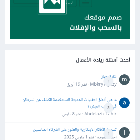
أحدث أسئلة ريادة الأعمال
فكرة جهاز
1
Mbkry Hgazy · نشر
19 أبريل
ما هي أفضل التقنيات الحديثة المستخدمة للكشف عن السرطان
في مراحله المبكرة؟
3
Abdelaziz Tahir · نشر
8 مارس
تسويق الأفكار الابتكارية والعثور على الشركاء المناسبين
1
احمد حموده · نشر
1 مارس 2025