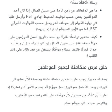
رسالة Slack مثلًا؟
ما هي توقعاتك عن زمن الرد؟ على سبيل المثال، إذا كان أحد
الموظّفين يعمل حسب توقيت المحيط الهادي PST وأرسل طلبًا
في نهاية الدّوام إلى موظّف آخر يعمل حسب التّوقيت الشّرقي
EST، فما هو الزّمن المتوقّع ليتمّ الرّد بينهما؟
كيف ستدير تواصلًا طارئًا مع أعضاء فريق العمل الموزّعين على
مواقع مختلفة؟ على سبيل المثال، إن كان لديك سؤال يتطلّب
جوابًا فوريًّا فكيف ستلزم موظّفًا يشتغل عن بعد بالرّد على ذلك
الطّلب؟
خلق فرص متكافئة لجميع الموظفين
بصفتك مديرا، يجب عليك ضمان معاملة عادلة ومنصفة لكلّ عضو في
فريقك، وعند التّعامل مع فريق عمل موزّع قد يصبح الأمر أكثر تعقيدًا إذ
عليك أن تتأكّد من حصول كلّ موظّف على القدر نفسه من التّجارب
والفرص حيثما كان موقع عمله.