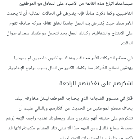
سيساعدك اتباع هذه القائمة من الأشياء على التعامل مع الموظفين
الغاضبين. وكما ذكرت سابقًا فإنه يفترض في الحالات المثالية أن لا يحدث
الأمر معك حيث يُفترض بك العمل جاهدًا لخلق ثقافة شركة صادقة تقوم
على الانفتاح والشفافية، وكذلك العمل بجد لتجعل موظفيك سعداء طوال
الوقت.
في معظم الشركات الأمر مُختلف، وهناك موظفون غاضبون لم يعودوا
يهتمّون لصالح الشّركة، مما يكلفك الكثير من المال بسبب تراجع الإنتاجية.
اشكرهم على تغذيتهم الراجعة
فكرّ في مستوى الشجاعة الذي يحتاجه الموظف لينقل مخاوفه إليك.
يخاف معظم الموظفين من الحديث عن أفكارهم، وبالتالي عليك أن
تشكرهم على حقيقة أنهم يتقربون منك ويعطونك تغذية راجعة قيّمة (رغم
صعوبة سماع ذلك). ومن المهم جدًا ألا تبقى تلك المشاعر مكبوتة، لأنها قد
تكون مسببًا رئيسيًا لمستويات التوتر لديك.