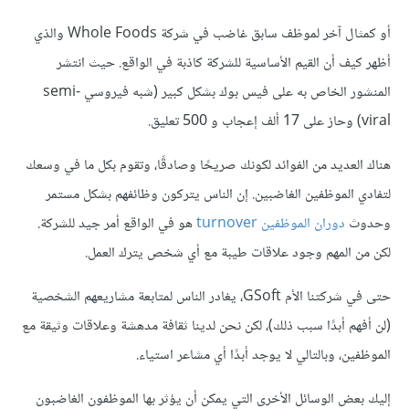
أو كمثال آخر لموظف سابق غاضب في شركة Whole Foods والذي
أظهر كيف أن القيم الأساسية للشركة كاذبة في الواقع. حيث انتشر
المنشور الخاص به على فيس بوك بشكل كبير (شبه فيروسي semi-
viral) وحاز على 17 ألف إعجاب و 500 تعليق.
هناك العديد من الفوائد لكونك صريحًا وصادقًا، وتقوم بكل ما في وسعك
لتفادي الموظفين الغاضبين. إن الناس يتركون وظائفهم بشكل مستمر
وحدوث
دوران الموظفين turnover
هو في الواقع أمر جيد للشركة.
لكن من المهم وجود علاقات طيبة مع أي شخص يترك العمل.
حتى في شركتنا الأم GSoft، يغادر الناس لمتابعة مشاريعهم الشخصية
(لن أفهم أبدًا سبب ذلك)، لكن نحن لدينا ثقافة مدهشة وعلاقات وثيقة مع
الموظفين، وبالتالي لا يوجد أبدًا أي مشاعر استياء.
إليك بعض الوسائل الأخرى التي يمكن أن يؤثر بها الموظفون الغاضبون