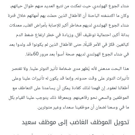
شتاء الجوع الهولندي، حيث تمكنت من تتبع العديد منهم طوال حياتهم،
وكان ما اكتشفته الباحثة أن الأطفال الذين حملت بهم أمهاتهم خلال فترة
شتاء الجوع الهولندي لديهم مخاطر أكبر للإصابة بأمراض القلب، معدلات
بدانة أكبر، احتمالية توظيف أقل، وزيادة في خطر ارتفاع ضغط الدم
كبالغين. فكرّ في الأمر قليلًا، حتى الأطفال الذين لم يكونوا قد ولدوا بعد
في شتاء الجوع الهولندي لديهم صحة أسوأ بعد مرور 60عامًا.
هذا البحث مدهش لأنه يُظهر مدى ضخامة تأثير التوتر علينا. ولا تقتصر
تأثيرات التوتر على وقت حدوثه، وإنما قد يكون له تأثيرات علينا وعلى
أطفالنا لعقود. إن فهمنا لذلك كقادة يمكن أن يساعدنا على التعاطف مع
الموظفين والسعي نحو رفاهيتهم. وبمعرفة ذلك يتوجب علينا القيام بكل
ما في وسعنا لضمان أن موظفينا سعداء وغير متوترين.
تحويل الموظف الغاضب إلى موظف سعيد