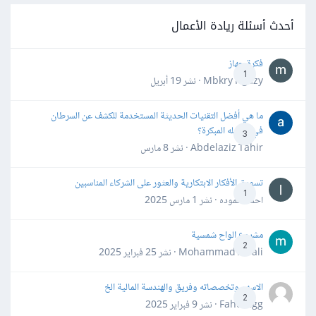
أحدث أسئلة ريادة الأعمال
فكرة جهاز
1
Mbkry Hgazy · نشر
19 أبريل
ما هي أفضل التقنيات الحديثة المستخدمة للكشف عن السرطان
في مراحله المبكرة؟
3
Abdelaziz Tahir · نشر
8 مارس
تسويق الأفكار الابتكارية والعثور على الشركاء المناسبين
1
احمد حموده · نشر
1 مارس 2025
مشروع الواح شمسية
2
Mohammad Awali · نشر
25 فبراير 2025
الاسهم وتخصصاته وفريق والهندسة المالية الخ
2
Fahd Ggg · نشر
9 فبراير 2025