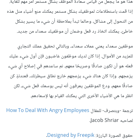
هذا هو ما يجعل من قياس سعادة الموظف بشكل مستمر أمر مهم للغاية.
إذا قمت باستطلاعات لموظفيك بشكل مستمر يمكنك منع أشياء مثل هذه
من التحول إلى مشاكل، وحالما تبدأ بملاحظة أن شيء ما يسير بشكل
خاطئ، يمكنك اتخاذ رد فعل وضمان أن موظفيك سعداء من جديد.
موظفين سعداء يعني عملاء سعداء، وبالتالي تحقيق عملك التجاري
للمزيد من الأموال. إذا كان لديك موظفون غاضبون فإن أول شيء عليك
فعله هو أن تكون صادقًا وصريحًا معهم، ثم ساعدهم في إصلاح أي شيء
يزعجهم. وإذا كان هناك شيء يزعجهم خارج نطاق سيطرتك، فعندئذٍ كن
صادقًا معهم، ودع الموظفين يعرفون أنه ليس بوسعك فعل شيء، لكن
انظر ما هي الأشياء الأخرى التي يمكنك القيام بها لإسعادهم.
ترجمة -وبتصرف- للمقال
How To Deal With Angry Employees
لصاحبه Jacob Shriar.
حقوق الصورة البارزة:
Designed by Freepik
.