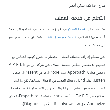
شرح إحباطهم بشكل أفضل.
التعلم من خدمة العملاء
هل عملت في
خدمة العملاء
من قبل؟ هناك العديد من المبادئ التي يمكن
أن يتعلمها القادة من
التعامل مع عميل غاضب
وتطبيقها عند التعامل مع
موظف غاضب.
لدى معظم إدارات خدمات العملاء اختصارات تشرح كيفية التعامل مع
دعمهم، الاختصار الخاص بخدمة العملاء لدى شركة آبل هو A-P-P-L-E
ويعني مقاربة Approach، سبر Probe، عرض Present، إصغاء
Listen، إنهاء End . وهناك العديد من الأمثلة المشابهة، لكن ما أود
الحديث عنه هو الخاص بشركة والت ديزني، الاختصار الخاص بخدمة
عملائهم هو H.E.A.R.D (استمع Hear، تعاطف Empathize، اعتذر
Apologize، حل المشكلة Resolve، شخّص Diagnose).