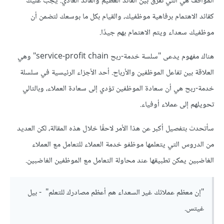
المواقف هي التي تفرّق بين القائد العظيم والقائد العادي. يجب عليك
كقائد الاهتمام برفاهية موظفيك، والقيام بكل ما بوسعك لتضمن أن
موظفيك سعداء ويتم الاهتمام بهم جيدًا.
هناك مفهوم يدعى "سلسة خدمة-ربح service-profit chain" وهي
العلاقة بين تفاعل الموظفين والأرباح. أحد الأجزاء الرئيسية في سلسلة
خدمة-ربح هي أن سعادة الموظفين تؤدي إلى سعادة العملاء، وبالتالي
تحويلهم إلى عملاء أوفياء.
سأتحدث بتفصيل أكبر عن هذا الأمر لاحقًا خلال هذه المقالة، لكن العديد
من الدروس التي يتعلمها موظفو خدمة العملاء للتعامل مع العملاء
الغاضبين يمكن تطبيقها عند محاولة التعامل مع الموظفين الغاضبين.
"إن معظم عملائك غير السعداء هم أعظم مصادرك للتعلم" - بيل
غيتس.