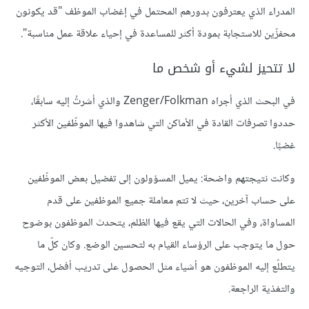
المدراء الذي يعترفون بدورهم المحتمل في إغضاب الموظف "قد يكونون
محفزّين للاستجابة بمودة أكثر للمساعدة في إحياء علاقة عمل مناسبة".
لا تتحيز لشيء أو شخص ما
في البحث الذي أجراه Zenger/Folkman والذي أشرتُ إليه سابقًا،
حددوا تصرفات القادة في الأماكن التي شاهدوا فيها الموظّفين الأكثر
غضبًا.
وكانت نتيجتهم واضحة: يميل المسؤولون إلى تفضيل بعض الموظّفين
على حساب آخرين، حيث لا تتم معاملة جميع الموظفين على قدم
المساواة، وفي الحالات التي يقع فيها الظلم، يتحدث الموظفون بوضوح
حول ما يتوجب على الرؤساء القيام به لتحسين الوضع. وكان كلّ ما
يتطلّع إليه الموظفون هو أشياء مثل الحصول على تدريب أفضل، التوجيه
والتغذية الراجعة.