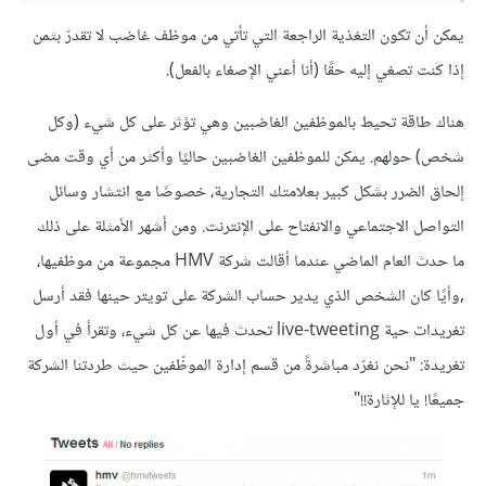
يمكن أن تكون التغذية الراجعة التي تأتي من موظف غاضب لا تقدرّ بثمن
إذا كنت تصغي إليه حقًا (أنا أعني الإصغاء بالفعل).
هناك طاقة تحيط بالموظفين الغاضبين وهي تؤثر على كل شيء (وكل
شخص) حولهم. يمكن للموظفين الغاضبين حاليًا وأكثر من أي وقت مضى
إلحاق الضرر بشكل كبير بعلامتك التجارية، خصوصًا مع انتشار وسائل
التواصل الاجتماعي والانفتاح على الإنترنت. ومن أشهر الأمثلة على ذلك
ما حدث العام الماضي عندما أقالت شركة HMV مجموعة من موظفيها،
,وأيًا كان الشخص الذي يدير حساب الشركة على تويتر حينها فقد أرسل
تغريدات حية live-tweeting تحدث فيها عن كل شيء، وتقرأ في أول
تغريدة: "نحن نغرّد مباشرةً من قسم إدارة الموظّفين حيث طردتنا الشركة
جميعًا! يا للإثارة!!"