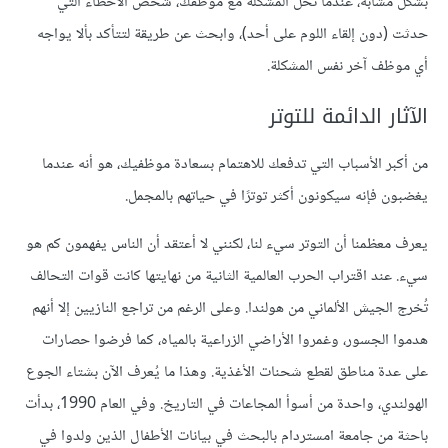
بشكل مشابه، عندما تحل المشكلة مع موظفك، شخّص الأخطاء التي
حدثت (دون إلقاء اللوم على أحد)، وابحث عن طريقة لتتأكد بألا يواجه
أي موظف آخر نفس المشكلة.
الآثار الدائمة للتوتر
من أكبر الأسباب التي تدفعك للاهتمام بسعادة موظفيك، هو أنه عندما
يغضبون فإنه سيكونون أكثر توترًا في حياتهم بالمجمل.
يعرف معظمنا أن التوتر سيء لنا، لكنني لا أعتقد أن الناس يفهمون كم هو
سيء. عند اقتراب الحرب العالمية الثانية من نهايتها كانت قوات التحالف
تُخرج الجيش الألماني من هولندا. وعلى الرغم من تراجع النازيين إلا أنهم
هدموا الجسور، وغمروا الأراضي الزراعية بالمياه، كما فرضوا حصارات
على عدة مناطق لقطع شحنات الأغذية. وهذا ما يُعرف الآن بشتاء الجوع
الهولندي، واحدة من أسوأ المجاعات في التاريخ. وفي العام 1990، بدأت
باحثة من جامعة امستردام بالبحث في بيانات الأطفال الذين ولدوا في