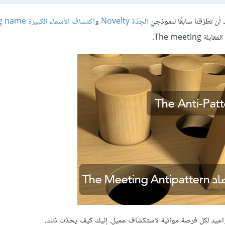
 أن تطرّقنا سابقًا لنموذجيْ
الجِدّة Novelty
و
اكتشاف الأسماء الكبيرة e
The meet.
مواعيد لكل فرصة مواتية لاستكشاف عميل. إليك كيف يحدُث ذلك.