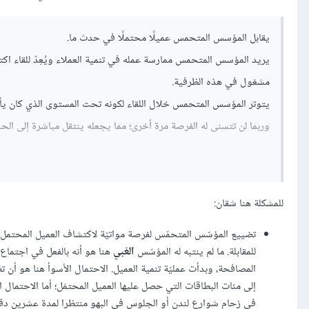
يقابل المؤسس المتحمس عميلًا محتملًا في حدث ما.
يريد المؤسس المتحمس ممارسة عمله في تنمية العملاء ويُعِدّ للقاء اكتشا
مشغول في هذه الظرفية.
يتوتر المؤسس المتحمس خلال اللقاء لكونه تحت المستوى الذي كان يأمله
وربما لن تتسنى له الفرصة مرة أخرى؛ مما يجعله ينتقل مباشرة إلى الح
للمشكلة هنا شقان:
تضييع المؤسّس المتحمّس لفرصة مواتيّة لاكتشاف العميل المحتمل 
للمقابلة. ما لم ينتبه له المؤسّس
الغبي
هنا هو أنه بالفعل في اجتماع م
المصافحة، وبدأت عمليّة تنمية العميل. الاحتمال الأسوأ هنا هو أن 
إلى مئات البطاقات التي حصل عليها العميل المحتمَل؛ أما الاحتما
في زحام شوارع لندن أو الجلوس في البهو منتظرا لمدة عشرين دقي