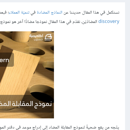
نستكمل في هذا المقال حديثنا عن
النماذج المضادة
في
تنميّة العملاء
؛ فبعد
discovery
المضادّيْن، نقدّم في هذا المقال نموذجا مضادًّا آخر هو نموذج المقابلة ing
يتّجه من يقع ضحيةً لنموذج المقابلة المضاد إلى إدراج موعد في دفتر ال