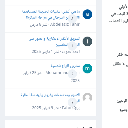
مقابلات: الأولي
ما هي أفضل التقنيات الحديثة المستخدمة
ة للبدء في
للكشف عن السرطان في مراحله المبكرة؟
3
طيع اكتشاف
Abdelaziz Tahir · نشر
8 مارس
تسويق الأفكار الابتكارية والعثور على
الشركاء المناسبين
1
احمد حموده · نشر
1 مارس 2025
نه فكر
 لا طائل
مشروع الواح شمسية
Mohammad Awali · نشر
25 فبراير
2
2025
الاسهم وتخصصاته وفريق والهندسة المالية
لإثنين
الخ
2
Fahd Ggg · نشر
9 فبراير 2025
جميع