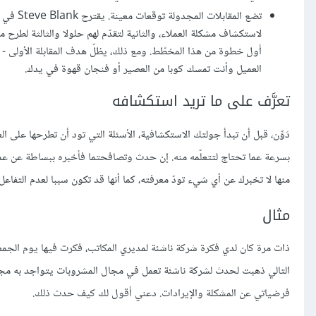
لاستكشاف مشكلة العملاء، والثانية لتقدّم لهم حلولا والثالثة لطرح
أول خطوة من هذا المخطّط. ومع ذلك، يظلّ هدف المقابلة الأولى -
العميل وأنت تمسك كوبا من العصير أو فنجان قهوة في يدك.
تعرَّف على ما تريد استكشافه
دَوِّن، قبل أن تبدأ جولتك الاستكشافية، الأسئلة التي تود أن تطرحها على 
بسرعة عما تحتاج لتتعلّمه منه. إن حدث وتصافحتما فأخبره ببساطة عن عمل
منها لا تخبرك عن أي شيء تودّ معرفته، كما أنها قد تكون سببا لعدم التفاعل
مثال
ذات مرة كان لدي فكرة شركة ناشئة لمديري المكاتب، فكرت فيها يوم الجمع
التالي ذهبت لحدث لشركة ناشئة تعمل في مجال المشروبات يتواجد به مجم
فرضياتي عن المشكلة والإيرادات. دعني أقول لك كيف حدث ذلك.