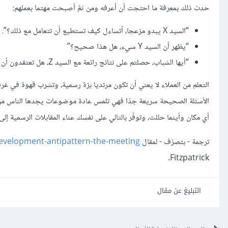
حدث ذلك بمعرفة ما احتجت أن أعرفه ومن ثمَّ أصبحت مهتما بعملهم:
“السيد X يبدو مزعجا، أتساءل كيف تستطيع أن تتعامل مع ذلك؟”.
“يظهر أن السيد Y سيء، هل هذا صحيح؟”
“أيها الشباب، حصلتم على نتائج رائعة مع السيد Z، هل تعتقدون أن طريقتكم ستفلح أيضا في المرة القادمة؟”.
التعلم من العملاء لا يعني أن تكون مرتديا بزة رسمية، وتشرب قهوة في غ
الأسئلة الصحيحة سريعة جدّا فهي تلمس عادة موضوعات يجدها الناس من ال
أي مكان وأينما حللت، وتوفّر بالتالي على نفسك عناء المقابلات الرسمية إ
ترجمة - بتصرّف - لمقال
evelopment-antipattern-the-meeting/
Fitzpatrick.
التبليغ عن مقال