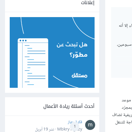
إعلانات
إلا أنه
أسبوعين،
 موعد
أحدث أسئلة ريادة الأعمال
بمجرّد
عريفية تضاف
جة للتنقل
فكرة جهاز
1
Mbkry Hgazy · نشر
19 أبريل