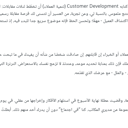
تضع المقابلات المجدولة توقعات معينة. يقترح Steve Blank في كتابه Customer Development (تنمية العملاء) أن تخطّط لثلاث 
 منتج ملموس. بالنسبة لي، وعن تجربة، من العسير أن تتسنى لك فرصة مقابلة رسمي
 اكتشاف العميل - مهمًّا؛ ولحسن الحظ فإنه موضوع سريع جدا للبدء فيه، إذ تست
العملاء أو الخبراء إن قابلتهم. إن صادفت شخصًا من شأنه أن يفيدك في ما تبحث ع
ك فإن ذلك بمثابة تحديد موعد، وعندئذ لا تزعج نفسك بالاستعراض. الثرثرة التي
 - والملل - مع عرضك الذي تقدّمه.
ة، وقضيت عطلة نهاية الأسبوع في استلهام الأفكار وإخراجها من عقلي. في يوم ا
وعة من مديري المكاتب. كنا “في اجتماع” دون أن يدرك أحد منهم ذلك. أبطلتُ 