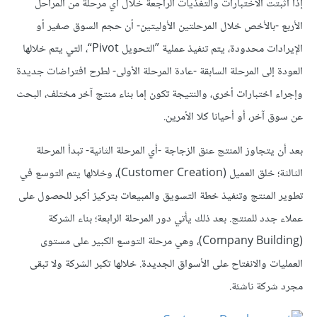
إذا أثبتت الاختبارات والتغذيات الراجعة خلال أي مرحلة من المراحل
الأربع -بالأخص خلال المرحلتين الأوليتين- أن حجم السوق صغير أو
الإيرادات محدودة، يتم تنفيذ عملية ”التحويل Pivot“، التي يتم خلالها
العودة إلى المرحلة السابقة -عادة المرحلة الأولى- لطرح افتراضات جديدة
وإجراء اختبارات أخرى، والنتيجة تكون إما بناء منتج آخر مختلف، البحث
عن سوق آخر، أو أحيانا كلا الأمرين.
بعد أن يتجاوز المنتج عنق الزجاجة -أي المرحلة الثانية- تبدأ المرحلة
الثالثة؛ خلق العميل (Customer Creation)، وخلالها يتم التوسع في
تطوير المنتج وتنفيذ خطة التسويق والمبيعات بتركيز أكبر للحصول على
عملاء جدد للمنتج. بعد ذلك يأتي دور المرحلة الرابعة؛ بناء الشركة
(Company Building)، وهي مرحلة التوسع الكبير على مستوى
العمليات والانفتاح على الأسواق الجديدة. خلالها تكبر الشركة ولا تبقى
مجرد شركة ناشئة.