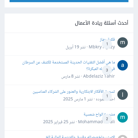
أحدث أسئلة ريادة الأعمال
فكرة جهاز
1
Mbkry Hgazy · نشر
19 أبريل
ما هي أفضل التقنيات الحديثة المستخدمة للكشف عن السرطان
في مراحله المبكرة؟
3
Abdelaziz Tahir · نشر
8 مارس
تسويق الأفكار الابتكارية والعثور على الشركاء المناسبين
1
احمد حموده · نشر
1 مارس 2025
مشروع الواح شمسية
2
Mohammad Awali · نشر
25 فبراير 2025
الاسهم وتخصصاته وفريق والهندسة المالية الخ