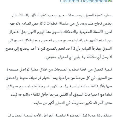
عملية تنمية العميل ليست حلا سحريا بمجرد تنفيذه فإن رائد الأعمال
يضمن نجاح مشروعه. بل هي سلسلة خطوات تركز عمل المبادر وتوجهه
لطرح الأسئلة الحقيقية والاحتكاك بالسوق منذ اليوم الأول، بدل الانعزال
عن العالم لأشهر طويلة لبناء منتج جديد، ثم حين يتم إطلاق المنتج في
السوق يتفاجأ المبادر بأن لا أحد اهتم بالمنتج، لأن لا أحد يحتاج إلى منتج
لا يحل أي مشكلة ولا يلبي أي احتياج حقيقي.
تنمية العميل هي خطة لتطوير المنتجات من خلال عملية تواصل مستمرة
مع السوق، في كل مرحلة من مراحلها يتم اختبار فرضيات معينة والتحقق
منها بأقل تكلفة ممكنة وأسرع وقت، لتكون النتيجة إما بناء منتج متوافق
تماما مع احتياجات السوق، أو الفشل سريعا -بأقل تكلفة- والتوجه لبناء
منتج آخر قد تكون حظوظه في النجاح أكبر من سابقه.
ستكون لنا عودة لهذا الموضوع لتفصيل المراحل الأربع لتنمية العميل، في