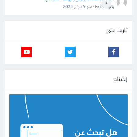
2
Fahd Ggg · نشر
9 فبراير 2025
تابعنا على
إعلانات