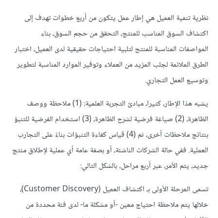
نظرية تنمية العميل هي إطار عمل يتكون من أربع خطوات تهدف إلى
اكتشاف السوق المناسب للمنتج، التحقق من حجم السوق، بناء
المواصفات المناسبة للمنتج لتلبية احتياجات حقيقية لدى العميل، اختبار
الطرق الملائمة لجلب المزيد من العملاء وتوفير الموارد المناسبة لتطوير
وتوسيع العمل التجاري.
يشبه هذا الإطار، كثيرا، مبادئ التجربة العلمية: (1) ملاحظة ووصف
الظاهرة، (2) صياغة فرضية لشرح الظاهرة، (3) استخدام الفرضية للتنبؤ
بنتائج ملاحظات أخرى، ثم (4) قياس كفاءة التنبؤات بناءً على التجارب
العملية. ففي حالة الشركات الناشئة، أو بصفة عامة أي عملية لإطلاق منتج
جديد، يتم الأمر، عبر أربع مراحل، بالشكل التالي:
تسمى المرحلة الأولى بـ اكتشاف العميل (Customer Discovery)،
خلالها يتم ملاحظة احتياج معين -أو مشكلة ما- لدى فئة محددة من