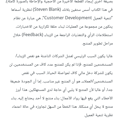
بصيغة أخرى إيجاد القطعة الأخيرة من الأحجية والإحاطة بالصورة كاملة).
في هذا الكتاب أسس ستفين بلانك (Steven Blank) لنظرية أسماها
”تنمية العميل Customer Development“، هي عبارة عن نظام
يتكون من مجموعة من العمليات لبناء حلقة تكرارية من الاختبارات،
استطلاعات الرأي والتغذيات الراجعة من الزبناء (Feedback) خلال
مراحل تطوير المنتج.
غالبا يكون السبب الرئيسي لفشل الشركات الناشئة هو نقص الزبناء/
المستخدمين للمنتج. فإذا لم يكن للمنتج عدد كاف من المستخدمين، لن
يكون للشركة دخل مالي كاف لمواصلة الحياة. السبب في نقص
المستخدمين/العملاء، هو أن المنتج غير مناسب. إما أن الجودة ضعيفة
جدا، أو غالبا لأن المنتج لا يلبي أي حاجة لدى المستهلكين. هذا أبرز
الأخطاء التي يقع فيها رواد الأعمال: بناء منتج لا أحد يحتاج إليه. بناء
منتج لا يحل أي مشكلة. هذا الخطأ من السهل تجاوزه في حالة اعتماد
نظرية تنمية العميل.