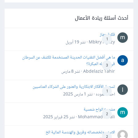
أحدث أسئلة ريادة الأعمال
فكرة جهاز
1
Mbkry Hgazy · نشر
19 أبريل
ما هي أفضل التقنيات الحديثة المستخدمة للكشف عن السرطان
في مراحله المبكرة؟
3
Abdelaziz Tahir · نشر
8 مارس
تسويق الأفكار الابتكارية والعثور على الشركاء المناسبين
1
احمد حموده · نشر
1 مارس 2025
مشروع الواح شمسية
2
Mohammad Awali · نشر
25 فبراير 2025
الاسهم وتخصصاته وفريق والهندسة المالية الخ
2