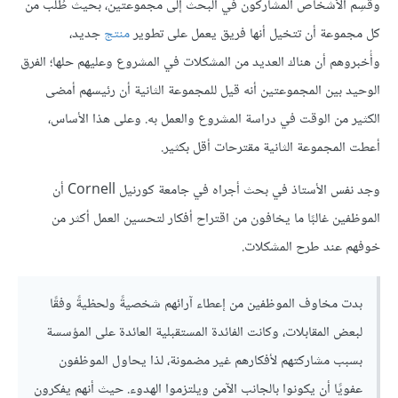
وقُسِم الأشخاص المشاركون في البحث إلى مجموعتين، بحيث طُلب من
كل مجموعة أن تتخيل أنها فريق يعمل على تطوير
منتج
جديد،
وأُخبروهم أن هناك العديد من المشكلات في المشروع وعليهم حلها؛ الفرق
الوحيد بين المجموعتين أنه قيل للمجموعة الثانية أن رئيسهم أمضى
الكثير من الوقت في دراسة المشروع والعمل به. وعلى هذا الأساس،
أعطت المجموعة الثانية مقترحات أقل بكثير.
وجد نفس الأستاذ في بحث أجراه في جامعة كورنيل Cornell أن
الموظفين غالبًا ما يخافون من اقتراح أفكار لتحسين العمل أكثر من
خوفهم عند طرح المشكلات.
بدت مخاوف الموظفين من إعطاء آرائهم شخصيةً ولحظيةً وفقًا
لبعض المقابلات، وكانت الفائدة المستقبلية العائدة على المؤسسة
بسبب مشاركتهم لأفكارهم غير مضمونة، لذا يحاول الموظفون
عفويًا أن يكونوا بالجانب الآمن ويلتزموا الهدوء. حيث أنهم يفكرون