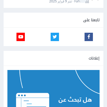
Fahd Ggg · نشر
9 فبراير 2025
تابعنا على
إعلانات