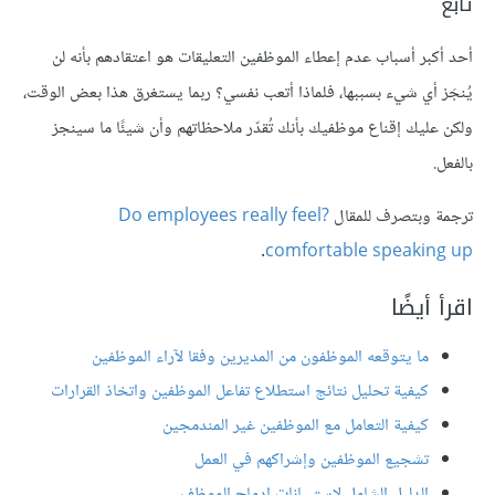
تابع
أحد أكبر أسباب عدم إعطاء الموظفين التعليقات هو اعتقادهم بأنه لن
يُنجَز أي شيء بسببها، فلماذا أتعب نفسي؟ ربما يستغرق هذا بعض الوقت،
ولكن عليك إقناع موظفيك بأنك تُقدّر ملاحظاتهم وأن شيئًا ما سينجز
بالفعل.
ترجمة وبتصرف للمقال
?Do employees really feel
.
comfortable speaking up
اقرأ أيضًا
ما يتوقعه الموظفون من المديرين وفقا لآراء الموظفين
كيفية تحليل نتائج استطلاع تفاعل الموظفين واتخاذ القرارات
كيفية التعامل مع الموظفين غير المندمجين
تشجيع الموظفين وإشراكهم في العمل
الدليل الشامل لاستبيانات إدماج الموظف