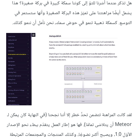
هل تذكر عندما أشرنا للتوّ إلى كوننا سمكة كبيرة في بركة صغيرة؟ هذا
يشمل أيضًا مراهنتنا على تميّز هذه البركة الصغيرة وأنها ستستمر في
التوسع. كسمكة ذهبية تنمو في حوض سمك، نحن نأمل أن ننمو كذلك.
لقد كانت المراهنة تتضمن تحدٍّ خطر إلا أننا نجحنا (في النهاية كان يمكن لـ
Meteor أن يتلاشى تمامًا). فها هو إطار العمل يتقدّم ببطء نحو الإصدار
الأوّل 1.0، ويصبح أكثر نضوجًا، وكذلك المنتجات والمجتمعات المرتبطة