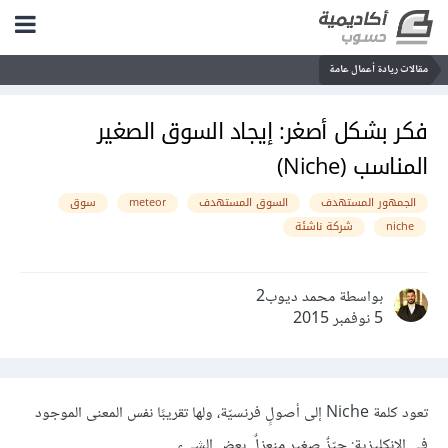
مقالات ريادة أعمال عامة
فكر بشكل أصغر: إيجاد السوق الصغير
المناسب (Niche)
الجمهور المستهدف
السوق المستهدف
meteor
سوق
niche
شركة ناشئة
بواسطة محمد ديوب2
5 نوفمبر 2015
تعود كلمة Niche إلى أصولٍ فرنسيّة، ولها تقريبًا نفس المعنى الموجود
في الإنكليزية: حيّزٌ صغير منعزلٌ بعض الشيء.