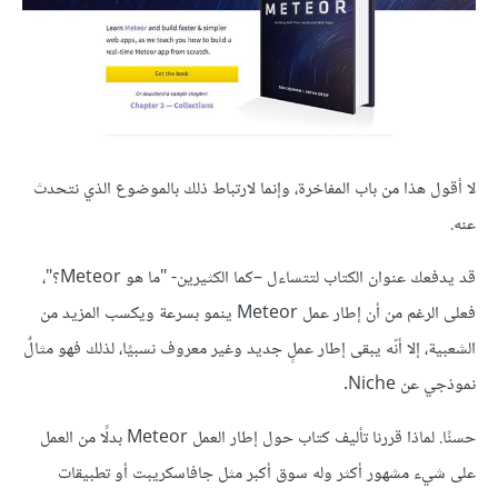
لا أقول هذا من باب المفاخرة، وإنما لارتباط ذلك بالموضوع الذي نتحدث
عنه.
قد يدفعك عنوان الكتاب لتتساءل –كما الكثيرين- "ما هو Meteor؟"،
فعلى الرغم من أن إطار عمل Meteor ينمو بسرعة ويكسب المزيد من
الشعبية، إلا أنّه يبقى إطار عملٍ جديد وغير معروف نسبيًا، لذلك فهو مثالٌ
نموذجي عن Niche.
حسنًا. لماذا قررنا تأليف كتاب حول إطار العمل Meteor بدلًا من العمل
على شيء مشهور أكثر وله سوق أكبر مثل جافاسكريبت أو تطبيقات