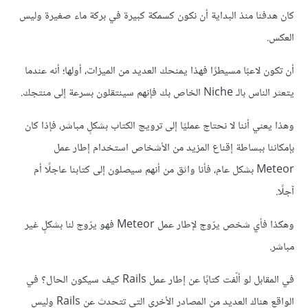
كان هدفنا منذ البداية أن نكون كسمكة كبيرة في بركة ماء صغيرة وليس
العكس.
أن تكون لاعبًا مسيطرًا فهذا يمنحك العديد من الميزات، أولها؛ أنه عندما
يتعثر الناس بالـ Niche الخاص بك فإنهم سينتقلون بسرعة إلى منتجك.
وهذا يعني أننا لا نحتاج عمليًا إلى ترويج الكتاب بشكلٍ مباشر، فإذا كان
بإمكاننا ببساطة إقناع المزيد من الأشخاص استخدام إطار عمل
Meteor بشكل عام، فأنا واثق من أنهم سيصلون إلى كتابنا عاجلًا أم
آجلًا.
وهكذا فأي شخص يرّوج لإطار عمل Meteor فهو يرّوج لنا بشكلٍ غير
مباشر.
في المقابل لو ألّفت كتابًا عن إطار عمل Rails كيف سيكون الحال؟ في
الواقع هناك العديد من المصادر الأخرى التي تتحدث عن Rails وليس