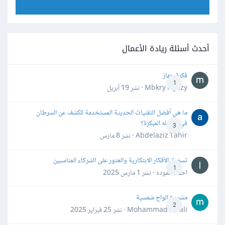
أحدث أسئلة ريادة الأعمال
فكرة جهاز
1
Mbkry Hgazy · نشر
19 أبريل
ما هي أفضل التقنيات الحديثة المستخدمة للكشف عن السرطان
في مراحله المبكرة؟
3
Abdelaziz Tahir · نشر
8 مارس
تسويق الأفكار الابتكارية والعثور على الشركاء المناسبين
1
احمد حموده · نشر
1 مارس 2025
مشروع الواح شمسية
2
Mohammad Awali · نشر
25 فبراير 2025