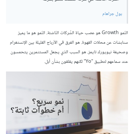
بول جراهام
النّمو Growth هو عصب حياة الشّركات النّاشئة. النّمو هو ما يميز
سنابشات عن محلات القهوة. هو الفرق في الأرباح القليلة بين الإنستغرام
وصحيفة نيويورك تايمز. هو السبب الذي يجعل المستثمرين يتحمسون
عند سماعهم لتطبيق "Yo" لكنهم يقلقون بشأن أبل.