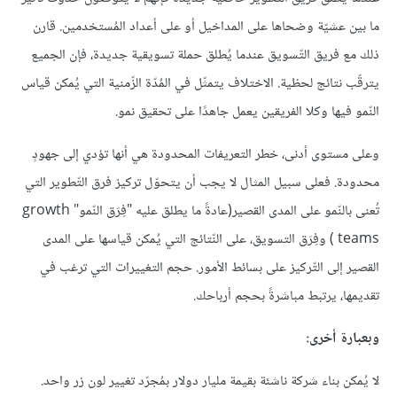
ما بين عشيّة وضحاها على المداخيل أو على أعداد المُستخدمين. قارن
ذلك مع فريق التّسويق عندما يُطلق حملة تسويقية جديدة، فإن الجميع
يترقّب نتائج لحظية. الاختلاف يتمثّل في المُدّة الزّمنية التي يُمكن قياس
النّمو فيها وكلا الفريقين يعمل جاهدًا على تحقيق نمو.
وعلى مستوى أدنى، خطر التعريفات المحدودة هي أنها تؤدي إلى جهودٍ
محدودة. فعلى سبيل المثال لا يجب أن يتحوّل تركيز فرق التّطوير التي
تُعنى بالنّمو على المدى القصير(عادةً ما يطلق عليه "فِرَق النّمو" growth
teams ) وفِرَق التسويق، على النّتائج التي يُمكن قياسها على المدى
القصير إلى التّركيز على بسائط الأمور. حجم التغييرات التي ترغب في
تقديمها، يرتبط مباشرةً بحجم أرباحك.
وبعبارة أخرى:
لا يُمكن بناء شركة ناشئة بقيمة مليار دولار بمُجرّد تغيير لون زر واحد.