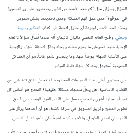
السّؤال بسؤال مثل "كم عدد الأشخاص الذين يضغطون على زر التسجيل
في الموقع؟" مدى عمق فهم المشكلة ومدى تحديدها بشكل ملموس
يحدّد الحد الأعلى لجودة أي حلول لاحقة. في كتاب
التفكير بسرعة
وببطي
، وضّح العالم النفسي دانيال كانيمان أنه عندما تُسأل سؤالاً لا تعلم
الإجابة عليه، فسرعان ما يقوم عقلك بإيجاد بدائل لأسئلة أسهل، والإجابة
على الأسئلة السهلة عِوضاً عنها. وما يتصدّى للنّمو غالباً، هو أن المشاكل
الحقيقية تُستبدل بمشاكل سهلة قابلة للقياس.
على مستوى أعلى، هذه التعريفات المحدودة قد تجعل الفِرَق تتغاضى عن
القضايا الأساسية: هل يحلّ منتجك مشكلة حقيقية؟ المنتج هو أساس كل
نمو-أو بعبارة أخرى-، الجميع يعمل على النّمو. الفرق الوحيد بين فريق
تطوير المنتج وفريق التسويق في شركة ناشئة، هو أن أحدهما يركّز على
النّمو على المدى الطويل، والآخر يركّز مباشرةً على النّمو القابل للقياس.
عندما يُطلق فريق التّطوير خاصّيّة جديدة فإنّهم لا يتوقّعون حدوث تأثير