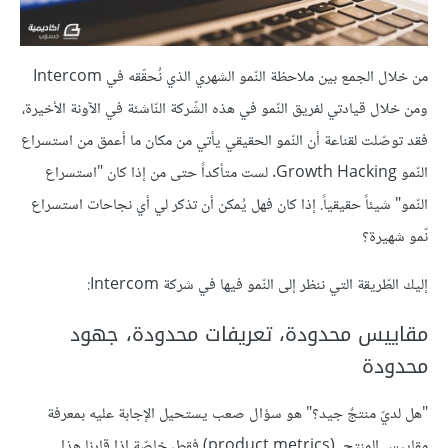
من خلال الجمع بين ملاحظة النّمو الشهري الذي نُحقّقه في Intercom
ومن خلال قيادتي لفريق النّمو في هذه الشّركة النّاشئة في الآونة الأخيرة،
فقد توصّلت لقناعة أن النّمو الحقيقي يأتي من مكان ما أعمق من استسراع
النّمو Growth Hacking. لست متأكداً حتى من إذا كان "استسراع
النّمو" شيئاً حقيقياً. إذا كان فهل يُمكن أن تذكر لي أي نجاحات استسراع
نّمو شهيرة؟
إليك الطّريقة التي ننظر إلى النّمو فيها في شركة Intercom:
مقاييس محدودة، تعريفات محدودة، جهود
محدودة
"هل لديّ منتجٌ جيد؟" هو سؤال صعب يستحيل الإجابة عليه بمعرفة
مقاييس المنتج (product metrics) فقط، خاصّة إذا قارنا هذا