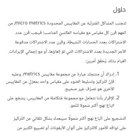
حلول
لتجنب المشاكل المُترتّبة عن المقاييس المحدودة micro metrics، من
المهم قرن كل مقياس مع مقياسه العكسيّ المناسب: فيجب قرن عدد
الاشتراكات بعدد الحسابات النّشيطة، وقرن عدد الاشتراكات مدفوعة
الأجر الجديدة بعدد الاشتراكات التي تمّ إلغاؤها، أو مع إجمالي الإيرادات.
القيام بذلك يُحقّق أمرين:
إدراك أن منتجك عبارة عن مجموعة مقاييس metrics، وعليه
فإنّ التّركيز وتسليط الضوء على مقياس واحد بمعزلٍ عن المقاييس
الأخرى هو تصرّف غير صحيح.
الإقرار بأننا نتعامل مع مجموعة مُتكاملة من المقاييس، يشجّع على
اتباع نهج أكثر شمولا للنّمو.
التشجيع على اتّباع نهج أكثر شمولًا سيبعدك بشكل تلقائي عن التّركيز
على توافه الأمور كالتّركيز على ألوان الأيقونات أو تضييع الكثير من