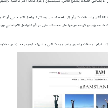
صل الاجتماعي، فعندما يندمج الناس، فسيلمسون وجود علاقة أكثر عاطفيةً تربطهم
 إضافة ألغاز واستطلاعات رأي إلى قصصك على وسائل التواصل الاجتماعي، أو تقد
خاصة بهم مع فرصة عرضها على حساباتك على مواقع التواصل الاجتماعي وربح 
نستغرام للوصفات والصور والفيديوهات التي ينشئها متابعوها، مما يُشعِر عملاءَها 