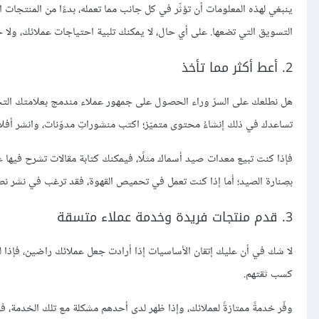
ينبغي لهذه المعلومات أن تؤثّر في كل جانب مما تعمله، بدءًا من المنتجات ا
التسويق التي تضعها. على أي حال، لا يمكنك تلبية احتياجات عملائك، ولا جع
2. أعط أكثر مما تأخذ
هل نطلعك على السرّ وراء الحصول على جمهور عملاء مندمج بعلامتك التجاري
تساعدك في ذلك إنشاءُ محتوى متميّز؛ اكتب منشوراتِ مدوّنات، وانشر أفلام
فإذا كنت تبيع معدات صيد أسماك مثلًا، فيمكنك كتابة مقالات تشرح فيها عن
بصِنارة الصيد؛ أما إذا كنت تعمل في تحميص القهوة، فقد ترغب في نشر نص
3. قدم منتجات فريدة وخدمة عملاء متسقة
لا شك في أن عليك إتقان الأساسيات إذا أرادت جعل عملائك راضين، فإذا لم ت
كسب ثقتهم.
وفّر خدمةً ممتازةً لعملائك، وإذا ظهر لدى أحدهم مشكلة مع تلك الخدمة