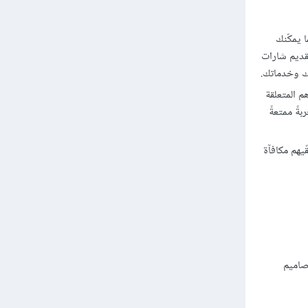
 يمكّنك
تقديم شارات
تك وخدماتك.
م المتعلقة
ةً ممتعةً
ّيهم مكافآة
صاميم