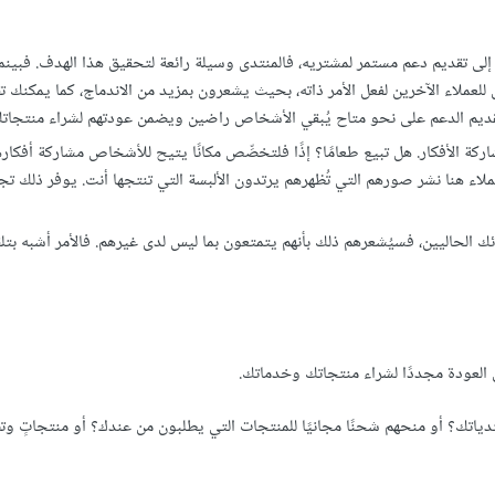
اج إلى تقديم دعم مستمر لمشتريه، فالمنتدى وسيلة رائعة لتحقيق هذا الهدف. فبينما
 للعملاء الآخرين لفعل الأمر ذاته، بحيث يشعرون بمزيد من الاندماج، كما يمكنك 
ن تقديم الدعم على نحو متاح يُبقي الأشخاص راضين ويضمن عودتهم لشراء منتجا
ة الأفكار. هل تبيع طعامًا؟ إذًا فلتخصِّص مكانًا يتيح للأشخاص مشاركة أفكاره
اء هنا نشر صورهم التي تُظهرهم يرتدون الألبسة التي تنتجها أنت. يوفر ذلك تجرب
ائك الحاليين، فسيُشعرهم ذلك بأنهم يتمتعون بما ليس لدى غيرهم. فالأمر أشبه بتلق
 العودة مجددًا لشراء منتجاتك وخدماتك.
نتدياتك؟ أو منحهم شحنًا مجانيًا للمنتجات التي يطلبون من عندك؟ أو منتجاتٍ وت