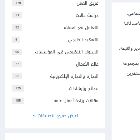
فريق العمل
178
تماعي،
دراسة حالات
33
أصدقائنا
التعامل مع العملاء
92
التعهيد الخارجي
9
ير والقيمة.
السلوك التنظيمي في المؤسسات
66
ة بمجموعة
عالم الأعمال
77
ثمَرين
التجارة والتجارة الإلكترونية
51
نصائح وإرشادات
125
مقالات ريادة أعمال عامة
155
اعرض جميع التصنيفات