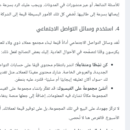
للأسئلة الشائعة، أو عبر منشورات في المدونات. ويجب عليك الرد بسرعة
إيصالها بسرعة إلى طالبيها. تُضفي كل تلك الأمور البسيطة قيمة إلى الشركة 
4. استخدم وسائل التواصل الاجتماعي
تُعَد وسائل التواصل الاجتماعي أداةً قيّمة لبناء مجتمع عملاء ذوي ولاء لل
يكرسون وقتًا لتصفّحه في الأحوال العادية. إليك بعض النصائح لفعل ذلك:
كن نشِطًا ومتفاعِلًا:
انشر بانتظام محتوى قيّمًا على حسابات التوا
الجديدة، والعروض الخاصة. شارِك محتوى مفيدًا للعملاء، مثل تقد
لك -سواء أكان تعليقه إيجابيًا أم سلبيًا- فلترد عليه بتمعّن.
أنشئ مجموعةً على الفيسبوك:
قد تفكّر بإنشاء مجموعة على الفيس
المجموعة مكانًا تشارك فيه المعلومات، إضافةً إلى جعلها منصة يتف
لا تركّز جهودك على البيع في تلك المجموعة، بل على توفير قيمة لعملائك. أ
الأسبوع. فالفرص هنا لا تُحصى.