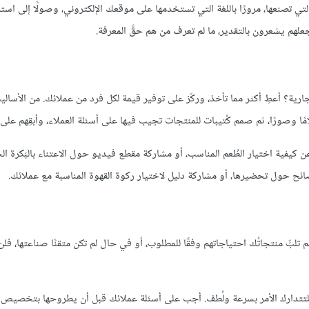
لتي تصنعها، مرورًا باللغة التي تستخدمها على موقعك الإلكتروني، وصولًا إلى است
لهم يشعرون بالتقدير، ما لم تعرف من هم حقَّ المعرفة.
ة؟ أعطِ أكثر مما تأخذ، وركّز على توفير قيمة لكل فرد من عملائك. من الأسالي
ًا وصورًا، ثم صمم كُتيبات للمنتجات تجيب فيها على أسئلة العملاء، وأبقِهم على
 كيفية اختيار الطُعم المناسب، أو مشاركة مقطع فيديو حول الاعتناء بالبَكرة ا
ائح حول تحضيرها، أو مشاركة دليل لاختيار ركوة القهوة المناسبة مع عملائك.
لبِّ منتجاتُك احتياجاتهم وفقًا للمطلوب، أو في حال لم تكن متقنًا صناعتها، فل
، فلتتدارك الأمر بسرعة ولُطف. أجب على أسئلة عملائك قبل أن يطروحها بتخصي