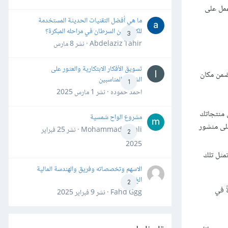
عمل على
ما هي أفضل التقنيات الحديثة المستخدمة
للكشف عن السرطان في مراحله المبكرة؟
3
Abdelaziz Tahir · نشر
8 مارس
تسويق الأفكار الابتكارية والعثور على
 ضمن مكان
الشركاء المناسبين
1
احمد حموده · نشر
1 مارس 2025
 منتجاتك
مشروع الواح شمسية
على منشور
Mohammad Awali · نشر
25 فبراير
2
2025
مثل تلك
الاسهم وتخصصاته وفريق والهندسة المالية
الخ
2
ً في
Fahd Ggg · نشر
9 فبراير 2025