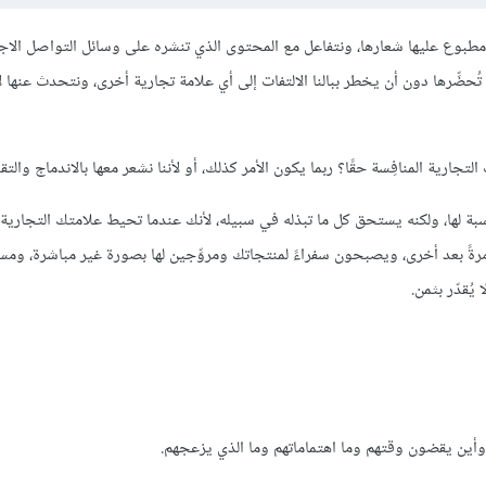
 مطبوع عليها شعارها، ونتفاعل مع المحتوى الذي تنشره على وسائل التواصل الاج
حضِّرها دون أن يخطر ببالنا الالتفات إلى أي علامة تجارية أخرى، ونتحدث عنها ل
جارية المنافِسة حقًا؟ ربما يكون الأمر كذلك، أو لأننا نشعر معها بالاندماج والتقد
نسبة لها، ولكنه يستحق كل ما تبذله في سبيله، لأنك عندما تحيط علامتك التجاري
ً بعد أخرى، ويصبحون سفراءً لمنتجاتك ومروِّجين لها بصورة غير مباشرة، ومست
ُقدّر بثمن.
وأين يقضون وقتهم وما اهتماماتهم وما الذي يزعجهم.