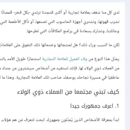
لدى كل منا شغف بعلامة تجارية أو أكثر، فتجدنا نرتدي -بكل فخر- قمصانًا
نشرب قهوتها، ونشتري أجهزة الحاسوب التي تصنعها، أو نأكل الأطعمة التي تُ
وعائلتنا، ونشارك بسعادة في برامج المكافآت التي تطرحها.
لكن، ما السبب وراء ذلك؟ هل لمنتجاتها وخدماتها ذلك التفوق على العلامات الت
يمثّل هذا النوع من
ولاء العميل للعلامة التجارية
استثمارًا طويل الأمد بال
من العملاء ذوي الولاء لها، فإنك تستفيد من أشخاص سيشترون من عندك مرة
عاطفيًا في مسيرة نجاحك بوصفك صاحب تلك العلامة التجارية. وهذا ما لا ي
كيف تبني مجتمعا من العملاء ذوي الولاء
1. اعرف جمهورك جيدا
ابدأ بمعرفة الأشخاص الذين يُمثّلون جمهورك. ابحث لتعرف مَن هم هؤلاء، 