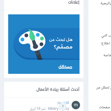
إعلانات
راتيجية
ب التي
 اطلاع.
لخاصة
ن تتمكن من
أحدث أسئلة ريادة الأعمال
فكرة جهاز
ص صفحات
1
Mbkry Hgazy · نشر
19 أبريل