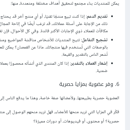
يمكن للمنتديات بناء مجتمع لتحقيق أهداف مختلفة ومتعددة، منها:
تقديم الدعم
: إذا كنت تبيع منتجًا تقنيًا، أو أي منتج آخر قد يحت
ذلك من الإجابة على أسئلة عملائك، قد ترغب أيضًا في إتاحة المجال
مكافآت للعملاء ذوي الإجابات الأكثر فائدة. وفي كل الأحوال، فإ
تشجيع التفاعل
: تتيح المنتديات للأشخاص مناقشة المواضيع ومشارك
بالوصفات التي تُستخدم فيها منتجاتك. ماذا عن القمصان؟ يمكن للعمل
تُشعر الناس بالتقدير والقيمة.
إشعار العملاء بالتقدير
: إذا كان المنتدى الذي أنشأته محصورًا بعمل
ضمنية.
6. وفر عضوية بمزايا حصرية
العضوية حصرية بطبيعتها، ولأعضائها صفة خاصة، وهذا ما يدفع الناس إلى
فكّر في المزايا التي تريد منحها للأعضاء، فهل تريد منحهم الوصول إلى م
حصرية؟ أو محتوى، أو فيديوهات، أو دورات مميزة؟