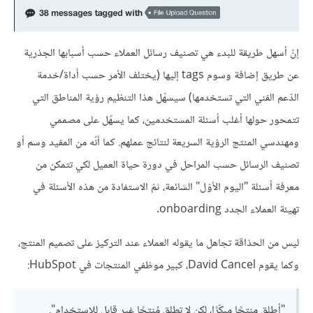
إنّ أسهل طريقة للبدء هي تصنيف رسائل العملاء حسب أسبابها الجذرية
عن طريق إضافة وسوم tags إليها (يختلف الأمر حسب أداة/خدمة
الدّعم الفني التي تستخدمها) سيسهّل هذا التنظيم رؤية المناطق التي
تتمحور حولها أغلب أسئلة المستخدمين، كما يسهّل على مصممي
ومهندسي المنتج الرؤية السريعة لنتائج عملهم. كما أنّه من المفيد وسم أو
تصنيف الرسائل حسب المراحل في دورة حياة العميل لكي تتمكن من
معرفة أسئلة "اليوم الأوّل" الشائعة، ثمّ الاستفادة من هذه الأسئلة في
تهيئة العملاء الجدد onboarding.
ليس من الحذاقة تجاهل ما يقوله العملاء عند التركيز على تصميم المنتج،
وكما يقوم David Cancel، كبير موظفي المنتجات في HubSpot:
"أطلق منتجًا مبكّرًا، لكن لا تطلق مُنتجًا غير قابل للاستخدام".