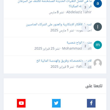
ما هي أفضل التقنيات الحديثة المستخدمة للكشف عن السرطان
في مراحله المبكرة؟
3
Abdelaziz Tahir · نشر
8 مارس
تسويق الأفكار الابتكارية والعثور على الشركاء المناسبين
1
احمد حموده · نشر
1 مارس 2025
مشروع الواح شمسية
2
Mohammad Awali · نشر
25 فبراير 2025
الاسهم وتخصصاته وفريق والهندسة المالية الخ
2
Fahd Ggg · نشر
9 فبراير 2025
تابعنا على