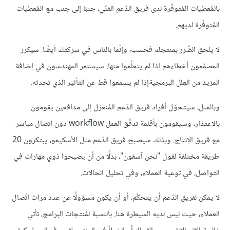
بالمُعطيات المُتوفّرة لدى فريق الدّعم الفنّي، جنبًا إلى جنب مع المُعطيات
المُتوفّرة لديهم.
لا يلحق الضّرر بمنتجك فحسب، وإنّما بالناس في شركتك أيضًا. سيكرر
المصمّمون أخطاءهم إذا لم يتعلّموا منها. سيستمر المهندسون في إضافة
المزيد من العِلل البرمجيةإذا لم يسمعوا قط عن التأثير الذي تحدثه.
وبالمثل، سيتحوّل أفراد فريق الدّعم المُنعزل إلى مدافعين يقومون
بالاعتذار، وسيقومون بأقلمة تدفّق العمل workflow دون اتصال مباشر
مع فريق الإنتاج. وبذلك سيصبح فريق الدّعم مثل الأسكيمو، يبتكرون 20
طريقة مختلفة لقول "نحن آسفون"، بدلًا من أن يصبحوا ذوي مهارات في
التواصل، في توعية العملاء، وفي تحليل الحالات.
لا يمكن لفريق الدّعم أن يتحكّم، أو أن يكون مسؤولًا عن عدد مرات اتّصال
العملاء، حيث ليس لديه السيطرة هنا. بالنسبة لمُنتجات البرامج، تأتي