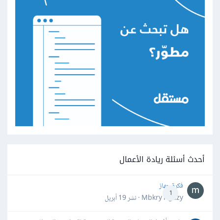
أحدث أسئلة ريادة الأعمال
فكرة جهاز
1
Mbkry Hgazy · نشر
19 أبريل