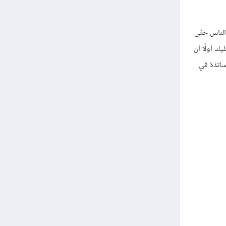
من الناس حتّى
ك أولًا أن
أساتذة في