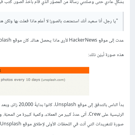
بشكلٍ عادي حتى وصلتني رسالة من المصوّر الذي قام بأخذ الصور. كتب في
"يا رجل، أنا سعيد أنك استمتعت بالصور! لا أعلم ماذا فعلت بها ولكن ه
عدت إلى موقع HackerNews لأرى ماذا يحصل هناك. كان موقع Unsplash يحتل المرتبة الأولى بين بقية المواقع.
هذه صورة تُبيّن ذلك:
الرئيسية على Crew. أتى عددٌ كبير من العملاء، وكمية كبيرة 
صورة للتغريدات التي أتت في اللحظات الأولى لإطلاق موقع Unsplash.