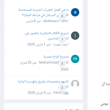
ما هي أفضل التقنيات الحديثة المستخدمة
للكشف عن السرطان في مراحله المبكرة؟
3
Abdelaziz Tahir · نشر
8 مارس
تسويق الأفكار الابتكارية والعثور على
الشركاء المناسبين
1
احمد حموده · نشر
1 مارس 2025
مشروع الواح شمسية
Mohammad Awali · نشر
25 فبراير
2
2025
الاسهم وتخصصاته وفريق والهندسة المالية
 اعتقدنا أنّ
الخ
2
Fahd Ggg · نشر
9 فبراير 2025
، لم أظن أنه سيكون هناك جدوى كبيرة لنشر الرابط على HackerNews. تابعت يومي