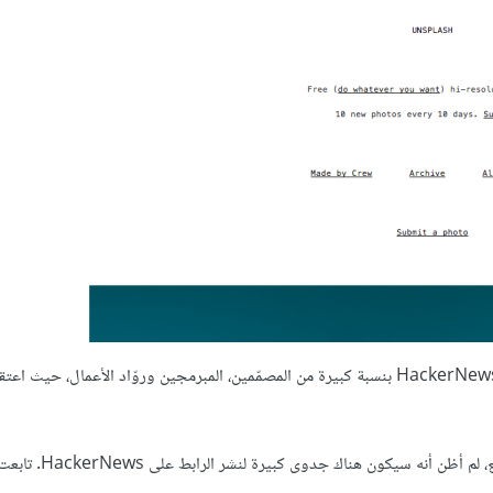
قمنا بتشغيل الموقع ونشرنا الرابط على HackerNews. يتكوّن مجتمع HackerNews بنسبة كبيرة من المصمّمين، المبرمجين وروّاد الأعمال، حيث
الأمر الذي حصل بعد ذلك أدهشني كلياً. عدا عن عدّة مئات من الزّوار للموقع