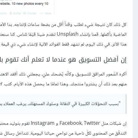
كل ذلك كان نتيجة شيء تطلب وقتاً أقل من بضعة ساعات لإنتاجه. بدا ال
الماضية بأكملها. قمنا بإنشاء Unsplash لنقد
هذا الأثر. في ذلك اليوم، لم نشهد فقط الفوائد الآنية لإنشاء شيء ذي قيمة ب
إن أفضل التسويق هو عندما لا تعلم أنك تقوم ب
أكره الشّعور المرافق للتسويق، وكأنّه يُضحك عليّ، يجعلني ذلك أفقد الاه
منهم بعد ذلك أن يشتروا منتجك. وهذا تمامًا ما يحصل هذه الأيام. كتب Jay Bauer في كتابه
"بسبب التحوّلات الكبيرة في التقانة وسلوك المستهلك، يرغب العملاء
إن شبكات مثل k، Twitter
التدفّق من المحتوى لكلّ ناحية من نواحي حياتنا اليومية. تتداخل رسائل