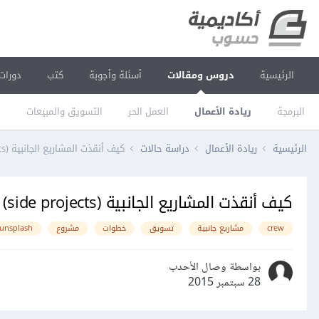
الرئيسية
دروس ومقالات
أسئلة وأجوبة
كتب
دورات
البرمجة
ريادة الأعمال
العمل الحر
التسويق والمبيعات
ا
الرئيسية
ريادة الأعمال
دراسة حالات
كيف أنقذت المشاريع الجانبية (side projects) شركتنا الناشئة
كيف أنقذت المشاريع الجانبية (side projects) شركتنا الناشئة
crew
مشاريع جانبية
تسويق
خطوات
مشروع
unsplash
بواسطة وصال الأحدب
28 سبتمبر 2015