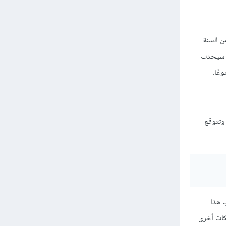
ن السنة
ع أنه سيحدث
عًا.
 وتتوقع
رّب هذا
كات أخرى