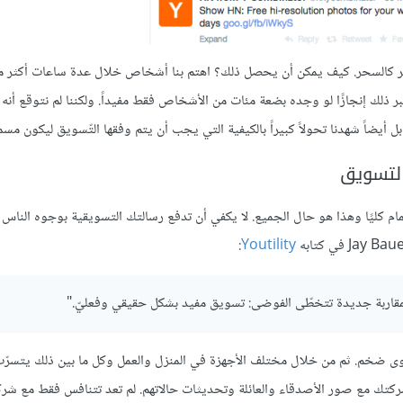
أمر كالسحر. كيف يمكن أن يحصل ذلك؟ اهتم بنا أشخاص خلال عدة ساعات أكثر م
م شيئا قيّمًا للناس. كنا سنعتبر ذلك إنجازًا لو وجده بضعة مئات من الأشخاص فقط مفيداً. ولكننا لم نتوق
ل أيضاً شهدنا تحولاً كبيراً بالكيفية التي يجب أن يتم وفقها التّسويق ليكون مسمو
التسويق
تمام كليًا وهذا هو حال الجميع. لا يكفي أن تدفع رسالتك التسويقية بوجوه الناس
:
Youtility
 بمقاربة جديدة تتخطّى الفوضى: تسويق مفيد بشكل حقيقي وفعليّ."
Faceboo و Instagram تقوم بتوليد محتوى ضخم. ثم من خلال مختلف الأجهزة في المنزل والعمل وكل ما بين ذلك يتس
 شركتك مع صور الأصدقاء والعائلة وتحديثات حالاتهم. لم تعد تتنافس فقط مع شر