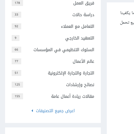
فريق العمل
178
ا يكفينا
دراسة حالات
33
يع تحمل
التعامل مع العملاء
92
التعهيد الخارجي
9
السلوك التنظيمي في المؤسسات
66
عالم الأعمال
77
التجارة والتجارة الإلكترونية
51
نصائح وإرشادات
125
مقالات ريادة أعمال عامة
155
اعرض جميع التصنيفات