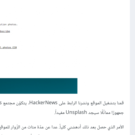
جمهورًا مماثًلًا سيجد Unsplash مفيداً.