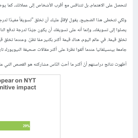
لتحصل على الاهتمام، بل تتنافس مع أقرب الأشخاص إلى عملائك، كما يوضح y
ولكي تتخطى هذا الضجيج، يقول Jay، عليك أن تخ
يصلوا إلى تسويقك، وإنما أنه على تسويقك أن يكون جيّدًا لدرجة تدفع النا
تخلق قيمة. في عالم اليوم، هناك قيمة أكثر بكثير ممّا تظنّ. وعندما تخلق ق
جامعة بينسيلفانيا عندما ألقوا نظرة على أكثر مقالات صحيفة النيويورك تايمز
أظهرت نتائج دراستهم أنّ أكثر ما أحبّ النّاس مشاركته هو القصص التي علم