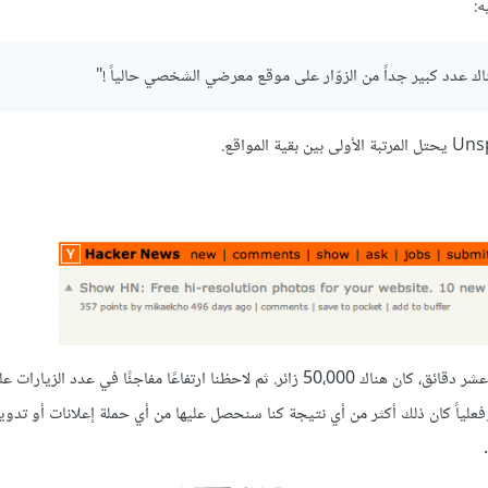
ه:
ناك عدد كبير جداً من الزوّار على موقع معرضي الشخصي حالياً !"
بدأ الناس بالتدفق إلى موقع Unsplash. كانوا بدايةً 20،000 زائر، وبعد عشر دقائق، كان هناك 50،000 زائر. ثم لاحظنا ارتفاعًا مفاجئًا
من المحبّة. وفعلياً كان ذلك أكثر من أي نتيجة كنا سنحصل عليها من أي حملة إعلانات أو تدو