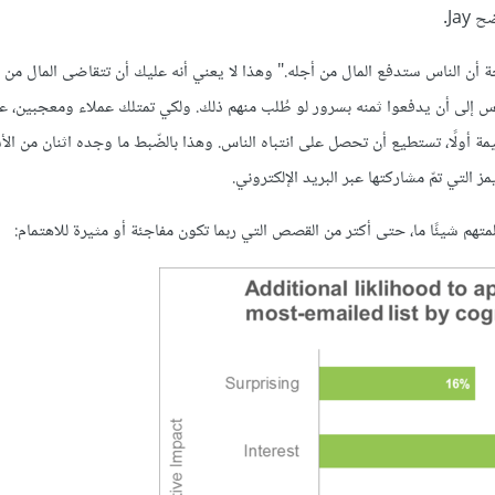
Ja.
لق "تسويقاً مفيدًا لدرجة أن الناس ستدفع المال من أجله." وهذا لا يعني أنه عليك أن تتقاضى المال 
س إلى أن يدفعوا ثمنه بسرور لو طُلب منهم ذلك. ولكي تمتلك عملاء ومعجبين، علي
يمة أولًا، تستطيع أن تحصل على انتباه الناس. وهذا بالضّبط ما وجده اثنان من ال
 التي تمّ مشاركتها عبر البريد الإلكتروني.
تهم شيئًا ما، حتى أكتر من القصص التي ربما تكون مفاجئة أو مثيرة للاهتمام: