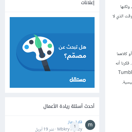
إعلانات
، ولكنها
قت الذي لا
و كلاهما
كرنا أنه
الأشخاص الذين يعانون من نفس المُشكلة التي واجهتنا فلماذا لا نقوم بنشر هذه الصور على الويب وبشكلٍ مجانيّ. بمساعدة قالب من Tumblr
أحدث أسئلة ريادة الأعمال
فكرة جهاز
1
Mbkry Hgazy · نشر
19 أبريل