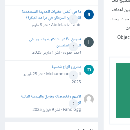
لتصبح ذات
بين أهداف
ما هي أفضل التقنيات الحديثة المستخدمة
للكشف عن السرطان في مراحله المبكرة؟
لاستخدام، حيث وصف
3
Abdelaziz Tahir · نشر
8 مارس
usage cases وسيناريوهات
 هندسة البرامج المدفوعة بالأهداف Object-Oriented
تسويق الأفكار الابتكارية والعثور على
الشركاء المناسبين
1
احمد حموده · نشر
1 مارس 2025
مشروع الواح شمسية
Mohammad Awali · نشر
25 فبراير
2
2025
الاسهم وتخصصاته وفريق والهندسة المالية
الخ
2
Fahd Ggg · نشر
9 فبراير 2025