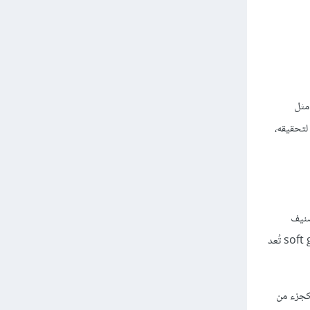
مثل
لتحقيقه،
صنيف
الأهداف إلى أهداف صارمة rigid goals من الضروري تحقيقها إذ أنها تدخل عادةً ضمن المتطلبات الدنيا لحالة استخدام النظام المعني، وأخرى مرنة soft goals تُعد
كجزء من