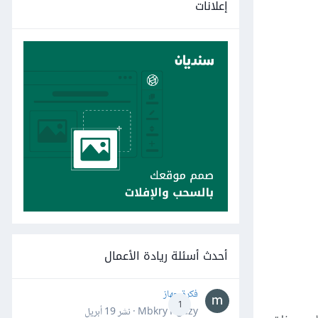
إعلانات
أحدث أسئلة ريادة الأعمال
فكرة جهاز
1
Mbkry Hgazy · نشر
19 أبريل