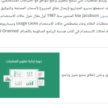
 ورسم المتطلبات التي تسمح بتطوير برامج تتوافق مع احتياجات المستخدمين، 
فقد استعملها مديرو المشاريع لإيصال نطاق المشروع لأصحاب المصلحة والتوفيق 
وبسون
Ivar Jacobson المنشور سنة 1987 أول مقال حول حالات ا
كيفية استخدامها في شركة إريكسون Ericsson للاتصالات لغرض توثيق متطلبات النظام وجاء بمصطلحي حالات الاستخدام 
الاستخدام usage scenarios، ووثق جاكوبسون كيفية تطويره وتطبيقه لحالات الاستخدام في كتاب
سوق وحتى إطلاق منتج مميز وناجح