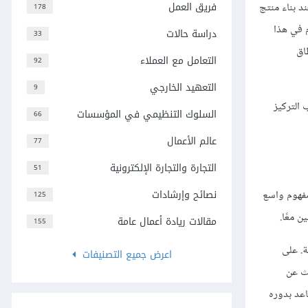
فريق العمل
د بناء منتج
178
م في هذا
دراسة حالات
33
اق
التعامل مع العملاء
92
التعهيد الخارجي
9
 التركيز
السلوك التنظيمي في المؤسسات
66
عالم الأعمال
77
التجارة والتجارة الإلكترونية
51
نصائح وإرشادات
مفهوم واسع
125
 معًا.
مقالات ريادة أعمال عامة
155
ة. على
اعرض جميع التصنيفات
حث عن
اعد بدوره