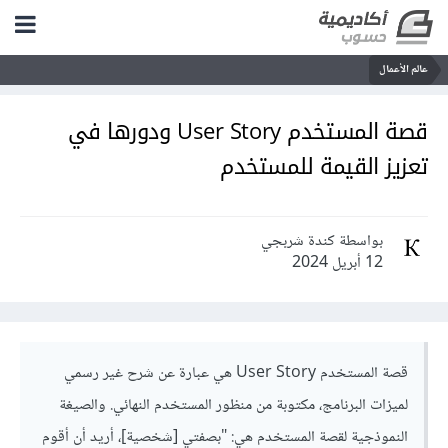
عالم الأعمال
قصة المستخدم User Story ودورها في
تعزيز القيمة للمستخدم
بواسطة كندة شربجي
12 أبريل 2024
قصة المستخدم User Story هي عبارة عن شرح غير رسمي
لميزات البرنامج، مكتوبة من منظور المستخدم النهائي. والصيغة
النموذجية لقصة المستخدم هي: "بصفتي [شخصية]، أريد أن أقوم