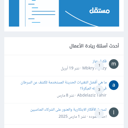
أحدث أسئلة ريادة الأعمال
فكرة جهاز
1
Mbkry Hgazy · نشر
19 أبريل
ما هي أفضل التقنيات الحديثة المستخدمة للكشف عن السرطان
في مراحله المبكرة؟
3
Abdelaziz Tahir · نشر
8 مارس
تسويق الأفكار الابتكارية والعثور على الشركاء المناسبين
1
احمد حموده · نشر
1 مارس 2025