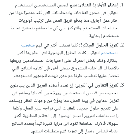
إعطاء الأولوية للعملاء
: تضع قصص المستخدمين المستخدم
النهائي في محور النقاشات والمحادثات، التي تُعَد عنصرًا مهمًا من
إطار عمل أجايل. مما يدفع فريق العمل على ترتيب أولويات
احتياجات المستخدم والتركيز على كل ما يساهم بتحقيق تجربة
مستخدم إيجابية.
تعزيز الحلول المبتكرة
: كلما تعمقت أكثر في فهم
شخصية
المستخدم
النهائي، كانت الحلول البرمجية التي تطورها أكثر
ابتكارًا، وذلك بفضل التعرف على احتياجات المستخدمين وربطها
بالأهداف الداخلية للمشروع. بمعنى آخر، فإن كفاءة النتائج التي
تحصل عليها تتناسب طردًا مع مدى فهمك للجمهور المستهدف.
تعزيز التعاون في الفريق
: إنّ تعدد أعضاء الفريق الذين يتبادلون
الحديث عن قصص المستخدمين ويرجّحون أفضلها يساهم في
تعزيز التعاون في بيئة العمل، مما ينوِّع من وجهات النظر ويساعد
على تقديم حلول جديدة للعقبات التي تواجه سير العمل. وكلما
زادت نقاشات الفريق أصبح الوصول إلى النتائج المطلوبة أكثر
سهولة، فالآراء المختلفة تقود إلى مزايا كثيرة تبدأ بتعدد النتائج
القابلة للقياس وتصل إلى تعزيز فهم متطلبات المنتج.