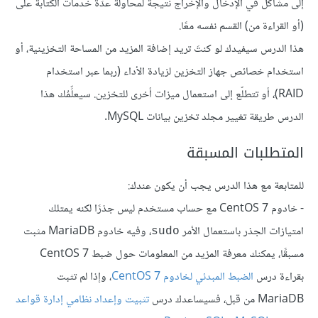
إلى مشاكل في الإدخال والإخراج نتيجةً لمحاولة عدِّة خدمات الكتابة على
(أو القراءة من) القسم نفسه معًا.
هذا الدرس سيفيدك لو كنتَ تريد إضافة المزيد من المساحة التخزينية، أو
استخدام خصائص جهاز التخزين لزيادة الأداء (ربما عبر استخدام
RAID)، أو تتطلّع إلى استعمال ميزات أخرى للتخزين. سيعلِّمُك هذا
الدرس طريقة تغيير مجلد تخزين بيانات MySQL.
المتطلبات المسبقة
للمتابعة مع هذا الدرس يجب أن يكون عندك:
- خادوم CentOS 7 مع حساب مستخدم ليس جذرًا لكنه يمتلك
امتيازات الجذر باستعمال الأمر
، وفيه خادوم MariaDB مثبت
sudo
مسبقًا، يمكنك معرفة المزيد من المعلومات حول ضبط CentOS 7
بقراءة درس
الضبط المبدئي لخادوم CentOS 7
، وإذا لم تثبت
MariaDB من قبل، فسيساعدك درس
تثبيت وإعداد نظامي إدارة قواعد