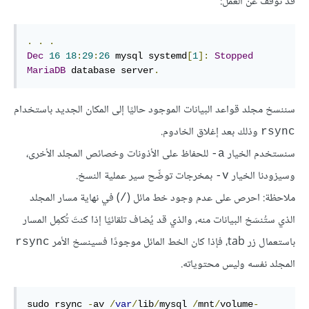
قد توقف عن العمل:
.
.
.
Dec
16
18
:
29
:
26
mysql
systemd
[
1
]
:
Stopped
MariaDB
database
server
.
سننسخ مجلد قواعد البيانات الموجود حاليًا إلى المكان الجديد باستخدام
وذلك بعد إغلاق الخادوم.
rsync
سنستخدم الخيار
للحفاظ على الأذونات وخصائص المجلد الأخرى،
‎-a
وسيزودنا الخيار
بمخرجات توضِّح سير عملية النسخ.
‎-v
ملاحظة: احرص على عدم وجود خط مائل (
) في نهاية مسار المجلد
/
الذي ستُنسَخ البيانات منه، والذي قد يُضاف تلقائيًا إذا كنتَ تُكمِل المسار
باستعمال زر tab، فإذا كان الخط المائل موجودًا فسينسخ الأمر
rsync
المجلد نفسه وليس محتوياته.
sudo rsync 
-
av
/
var
/
lib
/
mysql 
/
mnt
/
volume
-