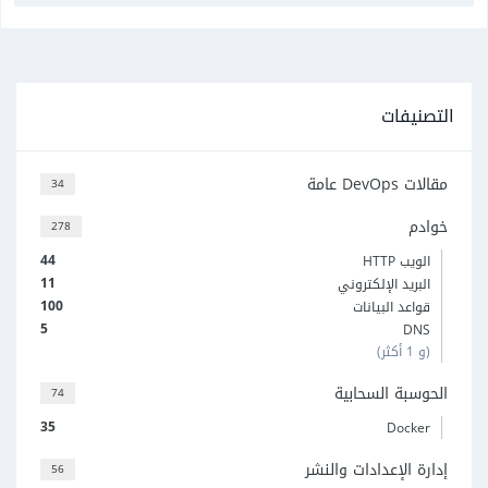
التصنيفات
مقالات DevOps عامة
34
خوادم
278
44
الويب HTTP
11
البريد الإلكتروني
100
قواعد البيانات
5
DNS
(و 1 أكثر)
الحوسبة السحابية
74
35
Docker
إدارة الإعدادات والنشر
56