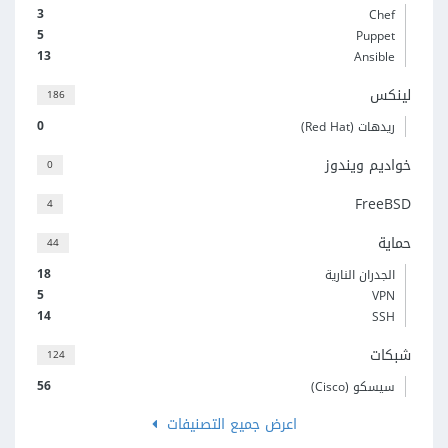
3
Chef
5
Puppet
13
Ansible
لينكس
186
0
ريدهات (Red Hat)
خواديم ويندوز
0
FreeBSD
4
حماية
44
18
الجدران النارية
5
VPN
14
SSH
شبكات
124
56
سيسكو (Cisco)
اعرض جميع التصنيفات