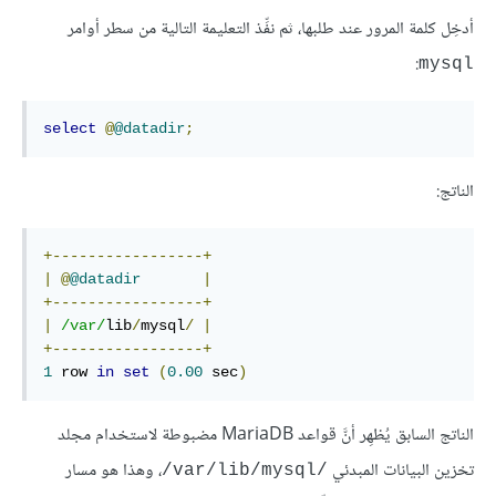
أدخِل كلمة المرور عند طلبها، ثم نفِّذ التعليمة التالية من سطر أوامر
:
mysql
select
@
@datadir
;
الناتج:
+-----------------+
|
@
@datadir
|
+-----------------+
|
/var/
lib
/
mysql
/
|
+-----------------+
1
 row 
in
set
(
0.00
 sec
)
الناتج السابق يُظهِر أنَّ قواعد MariaDB مضبوطة لاستخدام مجلد
تخزين البيانات المبدئي
، وهذا هو مسار
‎/var/lib/mysql/‎