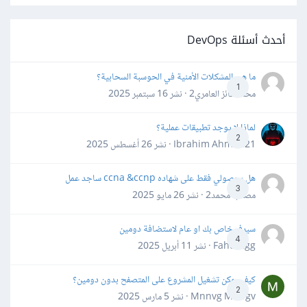
أحدث أسئلة DevOps
ما هي المشكلات الأمنية في الحوسبة السحابية؟
1
محمد فائز العامري2 · نشر
16 سبتمبر 2025
لماذا لا يوجد تطبيقات عملية؟
2
Ibrahim Ahmed21 · نشر
26 أغسطس 2025
هل بحصولي فقط على شهاده ccna &ccnp ساجد عمل
3
مصعب محمد2 · نشر
26 مايو 2025
سيرفر خاص بك او عام لاستضافة دومين
4
Fahd Ggg · نشر
11 أبريل 2025
كيف يمكن تشغيل المشروع على المتصفح بدون دومين؟
2
Mnnvg Mnbgv · نشر
5 مارس 2025