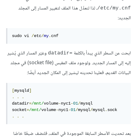
، لذا لنعدِّل هذا الملف لتغيير المسار إلى المجلد
‎/etc/my.cnf
الجديد:
sudo
 vi 
/
etc
/
my
.
cnf
ابحث عن السطر الذي يبدأ بالكلمة
وغيّر المسار الذي يُشير
datadir=‎
إليه إلى المسار الجديد. ولوجود ملف المقبس (socket file) في مجلد
البيانات القديم، فعلينا تحديثه ليشير إلى المكان الجديد أيضًا:
[
mysqld
]
.
.
.
datadir
=
/mnt/
volume
-
nyc1
-
01
/
mysql

socket
=
/mnt/
volume
-
nyc1
-
01
/
mysql
/
mysql
.
.
.
.
بعد تحديث الأسطر السابقة الموجودة في الملف، فلنضف ضبطًا خاصًا