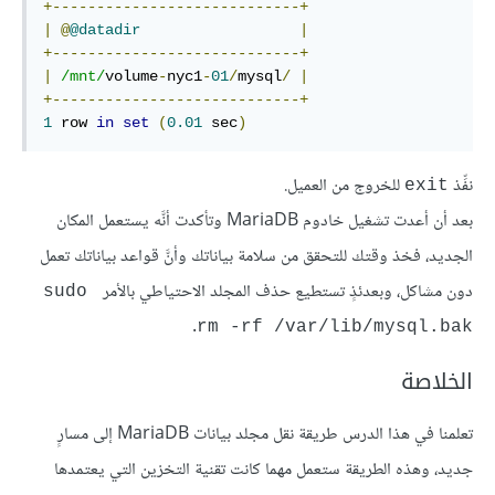
+----------------------------+
|
@
@datadir
|
+----------------------------+
|
/mnt/
volume
-
nyc1
-
01
/
mysql
/
|
+----------------------------+
1
 row 
in
set
(
0.01
 sec
)
نفِّذ
للخروج من العميل.
exit
بعد أن أعدت تشغيل خادوم MariaDB وتأكدت أنَّه يستعمل المكان
الجديد، فخذ وقتك للتحقق من سلامة بياناتك وأنَّ قواعد بياناتك تعمل
دون مشاكل، وبعدئذٍ تستطيع حذف المجلد الاحتياطي بالأمر
sudo 
.
rm -rf /var/lib/mysql.bak
الخلاصة
تعلمنا في هذا الدرس طريقة نقل مجلد بيانات MariaDB إلى مسارٍ
جديد، وهذه الطريقة ستعمل مهما كانت تقنية التخزين التي يعتمدها