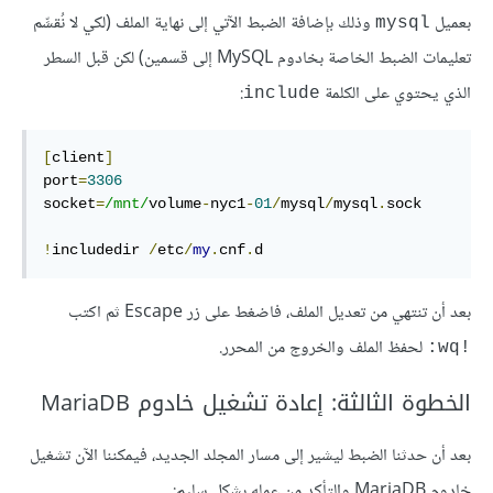
بعميل
وذلك بإضافة الضبط الآتي إلى نهاية الملف (لكي لا نُقسِّم
mysql
تعليمات الضبط الخاصة بخادوم MySQL إلى قسمين) لكن قبل السطر
الذي يحتوي على الكلمة
:
include
[
client
]
port
=
3306
socket
=
/mnt/
volume
-
nyc1
-
01
/
mysql
/
mysql
.
sock
!
includedir 
/
etc
/
my
.
cnf
.
d
بعد أن تنتهي من تعديل الملف، فاضغط على زر Escape ثم اكتب
لحفظ الملف والخروج من المحرر.
‎:wq!‎
الخطوة الثالثة: إعادة تشغيل خادوم MariaDB
بعد أن حدثنا الضبط ليشير إلى مسار المجلد الجديد، فيمكننا الآن تشغيل
خادوم MariaDB والتأكد من عمله بشكل سليم: