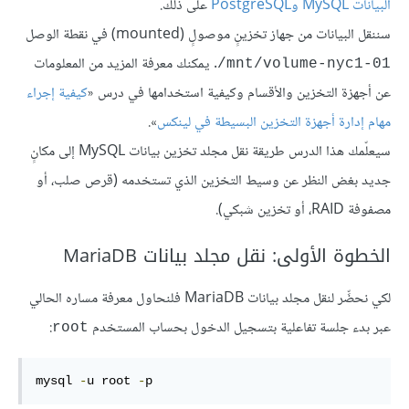
البيانات MySQL وPostgreSQL
على ذلك.
سننقل البيانات من جهاز تخزينٍ موصولٍ (mounted) في نقطة الوصل
. يمكنك معرفة المزيد من المعلومات
‎/mnt/volume-nyc1-01
عن أجهزة التخزين والأقسام وكيفية استخدامها في درس «
كيفية إجراء
مهام إدارة أجهزة التخزين البسيطة في لينكس
».
سيعلّمك هذا الدرس طريقة نقل مجلد تخزين بيانات MySQL إلى مكانٍ
جديد بغض النظر عن وسيط التخزين الذي تستخدمه (قرص صلب، أو
مصفوفة RAID، أو تخزين شبكي).
الخطوة الأولى: نقل مجلد بيانات MariaDB
لكي نحضِّر لنقل مجلد بيانات MariaDB فلنحاول معرفة مساره الحالي
عبر بدء جلسة تفاعلية بتسجيل الدخول بحساب المستخدم
:
root
mysql 
-
u root 
-
p