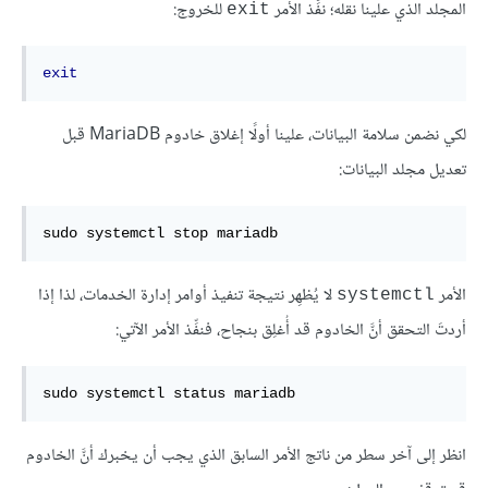
المجلد الذي علينا نقله؛ نفِّذ الأمر
للخروج:
exit
exit
لكي نضمن سلامة البيانات، علينا أولًا إغلاق خادوم MariaDB قبل
تعديل مجلد البيانات:
sudo
 systemctl stop mariadb
الأمر
لا يُظهِر نتيجة تنفيذ أوامر إدارة الخدمات، لذا إذا
systemctl
أردتَ التحقق أنَّ الخادوم قد أُغلِق بنجاح، فنفِّذ الأمر الآتي:
sudo
 systemctl status mariadb
انظر إلى آخر سطر من ناتج الأمر السابق الذي يجب أن يخبرك أنَّ الخادوم