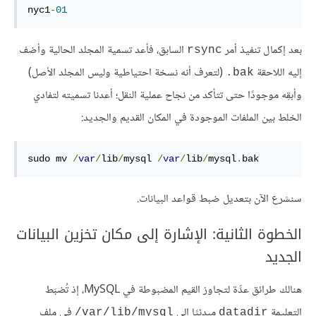
nyc1
-
01
بعد إكمال تنفيذ أمر
السابق، فأعد تسمية المجلد الحالية وأضف
rsync
إليه اللاحقة
(لتعرف أنه نسخة احتياطية وليس المجلد الأصل)
‎.bak
وأبقِه موجودًا حتى تتأكد من نجاح عملية النقل؛ أعدنا تسميته لتفادي
الخلط بين الملفات الموجودة في المكان القديم والجديد:
sudo mv 
/
var
/
lib
/
mysql 
/
var
/
lib
/
mysql
.
bak
سنشرع الآن بتعديل ضبط قواعد البيانات.
الخطوة الثانية: الإشارة إلى مكان تخزين البيانات
الجديد
هنالك طرائق عدِّة لتجاوز القيم المضبوطة في MySQL، إذ تُضبَط
التعليمة
مبدئيًا إلى
في ملف
‎/var/lib/mysql
datadir