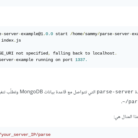
e
-
server
-
example@1
.
0.0
 start 
/
home
/
sammy
/
parse
-
server
-
 index
.
js

SE_URI not specified
,
 falling back to localhost
.
server
-
example running on port 
1337.
التي تتواصل مع قاعدة بيانات oDB
parse-server
.
par
/your_server_IP/parse