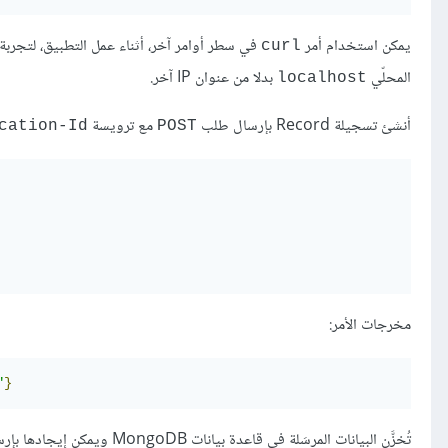
يمكن استخدام أمر
في سطر أوامر آخر، أثناء عمل التطبيق، لتجربة
curl
المحلّي
بدلا من عنوان IP آخر.
localhost
أنشئ تسجيلة Record بإرسال طلب
مع ترويسة
cation-Id
POST
مخرجات الأمر:
"
}
تُخزَّن البيانات المرسَلة في قاعدة بيانات MongoDB ويمكن إيجادها بإرسال طلب