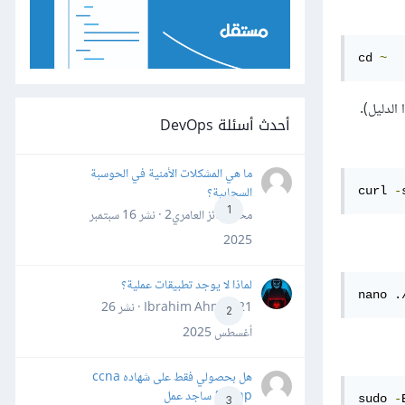
cd 
~
 الدليل).
أحدث أسئلة DevOps
ما هي المشكلات الأمنية في الحوسبة
السحابية؟
curl 
-
1
محمد فائز العامري2 · نشر
16 سبتمبر
2025
لماذا لا يوجد تطبيقات عملية؟
nano .
Ibrahim Ahmed21 · نشر
26
2
أغسطس 2025
هل بحصولي فقط على شهاده ccna
&ccnp ساجد عمل
sudo 
-
3