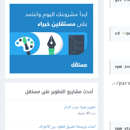
git cl
cd 
~/
p
npm in
.
pars
أحدث مشاريع التطوير على مستقل
تطوير لعبة حرب التتار
منذ 49 دقيقة
انشاء وبرمجة تطبيق للعقود بين الأطراف
npm st