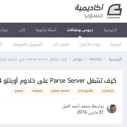
الرئيسية
دروس ومقالات
أسئلة وأجوبة
كتب
دورات
البرمجة
ريادة الأعمال
العمل الحر
التسويق والمبيعات
ال
الرئيسية
DevOps
خوادم
كيف تشغل Parse Server على خادوم أوبنتو 14.04
كيف تشغل Parse Server على خادوم أوبنتو 14.04
parse
mbaas
parse server
mongodb
node.js
بواسطة محمد أحمد العيل
31 مارس 2016