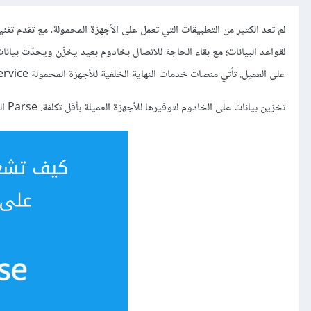
لقواعد البيانات؛ مع بقاء الحاجة للاتصال بخادوم بعيد يخزّن ويحدّث بيان
على العميل. تأتي منصات خدمات النهاية الخلفية للأجهزة المحمولة Mobile Backend as a Service لحل هذا الإشكال:
تخزين بيانات على الخادوم لتوفيرها للأجهزة العميلة بأقل تكلفة. Parse التي تمتلكها فيس بوك هي إحدى هذه المنصات.