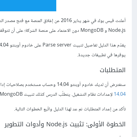
Node.js و MongoDB دون الاعتماد على منصة الشركة؛ على أن تتوقف المنصة التابعة للشركة في شهر يناير 2017.
يوفرها في تطبيقات جديدة.
المتطلبات
سنفترض أن لديك خادوم أوبنتو 14.04 وحساب مستخدم بصلاحيات إدارية، غير المستخدم الجذر
14.04
لإعدادات نظام التشغيل. يتطلّب الدرس كذلك تثبيت MongoDB.
تأكد من إعداد المتطلبات ثم عد لهذا الدليل واتّبع الخطوات التالية.
الخطوة الأولى: تثبيت Node.js وأدوات التطوير