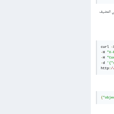
عي المضيف
curl 
-
-
H 
"X-
-
H 
"Co
-
d 
'{"
http
:
/
{
"obje