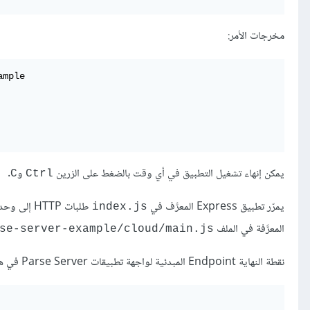
مخرجات الأمر:
يمكن إنهاء تشغيل التطبيق في أي وقت بالضغط على الزرين
و
.
C
Ctrl
يمرّر تطبيق Express المعرَّف في
طلبات HTTP إلى وحدة
index.js
المعرَّفة في الملف
se-server-example/cloud/main.js/~
نقطة النهاية Endpoint المبدئية لواجهة تطبيقات Parse Server في هذا المثال هي: