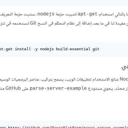
لتثبيت حزمة
. سنثبت حزمة التعريف
nodejs
apt-get
التي تتيح مجموعة من أدوات التطوير التي يمكن أن تكون مفيدة لنا في ما بعد، إضافة إلى نظام التحكّم في النسخ Git لنست
pt
-
get install 
-
y nodejs build
-
essential git
صُمّم Parse Server للعمل بالتزامن مع Express، وهو إطار عمل Node.js شائع الاستخدام لتطبيقات الويب، يسمح بتركيب عناصر البرمجيات الو
 محدَّد. يحوي مستودع
على ub
parse-server-example