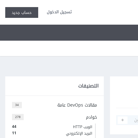
تسجيل الدخول
حساب جديد
التصنيفات
مقالات DevOps عامة
34
خوادم
278
ن
0
44
الويب HTTP
11
البريد الإلكتروني