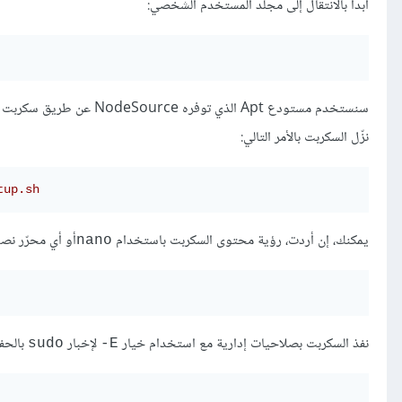
ابدأ بالانتقال إلى مجلد المستخدم الشخصي:
سنستخدم مستودع Apt الذي توفره NodeSource عن طريق سكربت تثبيت النسخة المستقرة الأخيرة من Node.js (الإصدار
نزّل السكربت بالأمر التالي:
tup.sh
يمكنك، إن أردت، رؤية محتوى السكربت باستخدام
أو أي محرّر نص
nano
نفذ السكربت بصلاحيات إدارية مع استخدام خيار
لإخبار
بالحفاظ على م
sudo
E-