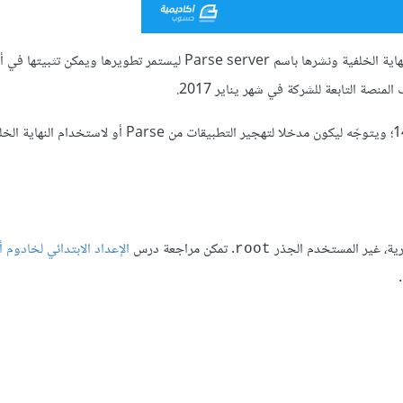
أعلنت فيس بوك في شهر يناير 2016 عن إغلاق المنصة مع فتح مصدر النهاية الخلفية ونشرها باسم Parse server ليستمر ت
يقدّم هذا الدليل تفاصيل تثبيت Parse server على خادوم أوبنتو 14.04؛ ويتوجّه ليكون مدخلا لتهجير التطبيقات من e
. تمكن مراجعة درس
الإعداد الابتدائي لخادوم أ
root