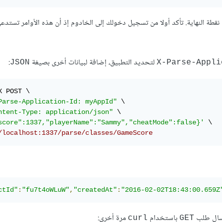
 نقطة النهاية. تأكد أولا من تسجيل دخولك إلى الخادوم إذ أن هذه الأوامر تستد
لتحديد التطبيق، إضافة لبيانات أخرى بصيغة
:
JSON
X-Parse-Appli
Parse-Application-Id: myAppId"
ntent-Type: application/json"
score":1337,"playerName":"Sammy","cheatMode":false}'
 \

/localhost:1337/parse/classes/GameScore
ctId"
:
"fu7t4oWLuW"
,
"createdAt"
:
"2016-02-02T18:43:00.659Z
باستخدام
مرة أخرى:
curl
GET