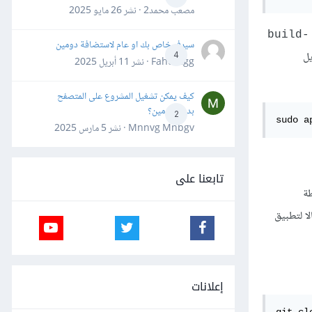
مصعب محمد2 · نشر
26 مايو 2025
build-
سيرفر خاص بك او عام لاستضافة دومين
خدمه في تنزيل
4
Fahd Ggg · نشر
11 أبريل 2025
كيف يمكن تشغيل المشروع على المتصفح
بدون دومين؟
2
sudo a
Mnnvg Mnbgv · نشر
5 مارس 2025
تابعنا على
سيطة
GitH مثالا لتطبيق
إعلانات