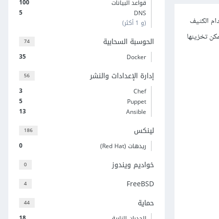
100
قواعد البيانات
5
DNS
صفحات، تحتاج إلى الاستخدام الكثيف
(و 1 أكثر)
مكن تخزينها
الحوسبة السحابية
74
35
Docker
إدارة الإعدادات والنشر
56
3
Chef
5
Puppet
13
Ansible
لينكس
186
0
ريدهات (Red Hat)
خواديم ويندوز
0
FreeBSD
4
حماية
44
18
الجدران النارية