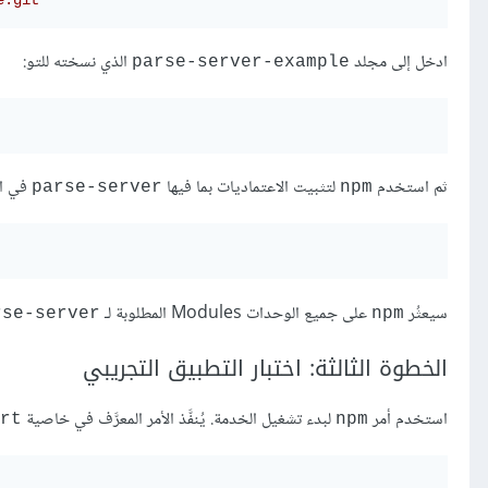
e.git
ادخل إلى مجلد
الذي نسخته للتو:
parse-server-example
ثم استخدم
لتثبيت الاعتماديات بما فيها
في ال
parse-server
npm
سيعثُر
على جميع الوحدات Modules المطلوبة لـ
rse-server
npm
الخطوة الثالثة: اختبار التطبيق التجريبي
استخدم أمر
لبدء تشغيل الخدمة. يُنفَّذ الأمر المعرَّف في خاصية
rt
npm