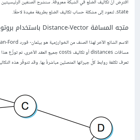
state. لنعود إلى مشكلة حساب تكاليف الضلع بطريقة مفيدة لاحقًا.
متجه المسافة Distance-Vector باستخدام بروتوكول RIP
مسافات distances أو تكاليف costs جميع العقد
تعرف تكلفة روابط كلّ جيرانها المتصلين مباشرةً بها. وقد تتوفّر هذه التكاليف