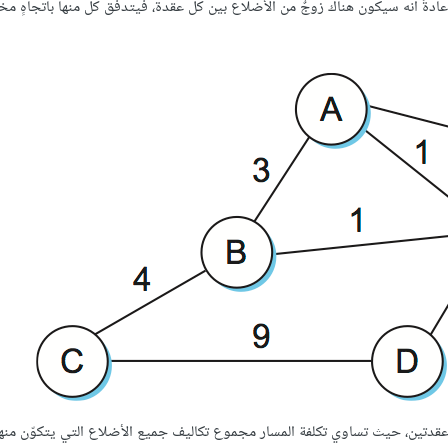
عني عادةً أنه سيكون هناك زوجٌ من الأضلاع بين كلّ عقدة، فيتدفق كلٌّ منها باتجاهٍ 
ّ عقدتين، حيث تساوي تكلفة المسار مجموع تكاليف جميع الأضلاع التي يتكوّن منها