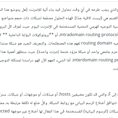
الذي يجب طرحه في أيّ وقت نحاول فيه بناء آلية للإنترنت: (هل يتوسّع هذا الح
القسم هي (ليست كافية جدًا). فهذه الحلول مصمَّمة لشبكات ذات حجم متواضع إ
نية التوجيه الهرمي التحتية المستخدَمة في الإنترنت اليوم. حيث تُعرَف كلّ البر
الموضَّحة في هذ
gateway protocols أو اختصارًا IGPs. نحتاج إلى تحديد نطاق التوجيه routing domain لفهم هذه المصطلحات. والتعريف الجيد هو شبكة م
اري (مثل حرم جامعي واحد أو شبكة مزوّد خدمة إنترنت واحدة). حيث ستظهر أهمية هذا
لاحقًا عندما ننظر إلى **بروتوكولات التوجيه بين النطاقات ** interdomain routing protocols. أمّا الشيء المهم الآن فهو درا
نت.
يوضِّح الشكل الآتي رسمًا بيانيًا لشبكةً سُميت عُقَد الرسم البياني فيها من A إلى F، والتي قد تكون مضيفين hosts، أو مبدّلات، أو موجّهات، 
 تتوافق أضلاع الرسم البياني مع روابط الشبكة. وكلّ ضلعٍ له تكلفة مرتبطة به، مم
بعض المؤشرات على الرغبة في الإرسال عبر هذا الرابط. لاحظ أنّ نماذج ا