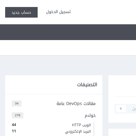
تسجيل الدخول
حساب جديد
التصنيفات
مقالات DevOps عامة
34
ن
0
خوادم
278
44
الويب HTTP
11
البريد الإلكتروني