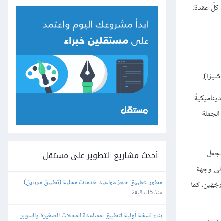
كلّ عقدة.
يرًا).
يناميكيةً
د حالات فشل الرابط والعقدة وتغيير تكاليف الضلع -لاحظ وجود كلمة موزعة distributed في الجملة
لجعل
أحدث مشاريع التطوير على مستقل
إلى وجهة
مطور لتطبيق حجز مواعيد خدمات محلية (تطبيق موبايل)
ّهَين، كما
منذ 35 دقيقة
بناء نسخة أولية لتطبيق لمساعدة المحلات الصغيرة والسوبر 