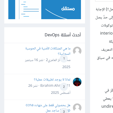
ل؟) الإجابة
لى حدٍّ يصل
وتوكولات
ا القسم باسم **بروتوكولات التوجيه داخل النطاق ** intradomain routing protocols، أو **بروتوكولات البوّابة الداخلية ** interior
أحدث أسئلة DevOps
تشابكة
ما هي المشكلات الأمنية في الحوسبة
 التعريف
السحابية؟
ستنا لمشكلة التوجيه في سياق
1
محمد فائز العامري2 · نشر
16 سبتمبر
2025
لماذا لا يوجد تطبيقات عملية؟
Ibrahim Ahmed21 · نشر
26
2
أو شبكات. سنركّز في
أغسطس 2025
ا يعطي
هل بحصولي فقط على شهاده ccna
لشبكات (الرسوم البيانية) المُستخدَمة في هذا المقال لها أضلاع غير موجّهة undirected
&ccnp ساجد عمل
3