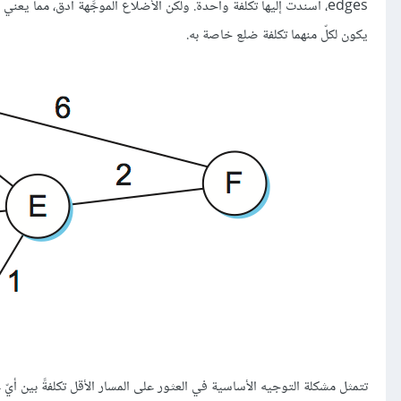
edges، أُسندت إليها تكلفة واحدة. ولكن الأضلاع الموجَّهة أدق، مما ي
يكون لكلّ منهما تكلفة ضلع خاصة به.
تتمثل مشكلة التوجيه الأساسية في العثور على المسار الأقل تكلفةً بين أي