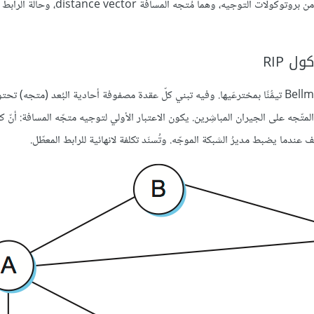
الاسم الشائع الآخر لهذا الصنف من الخوارزمية هو بيلمان- فورد Bellman-Ford تيمُّنًا بمخترعَيها. وفيه تبني كلّ عقدة مصفوفة أحادية البُعد (م
 الأخرى، ثم توزِّع هذا المتّجه على الجيران المباشِرين. يكون الاعتبار الأولي لتوجيه متجّه المسافة: أنّ
 عندما يضبط مديرُ الشبكة الموجّه. وتُسنَد تكلفة لانهائية للرابط المعطّل.