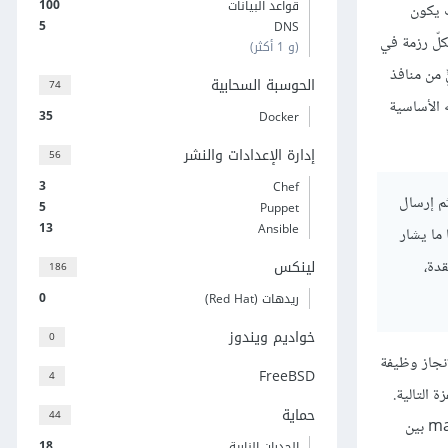
100
قواعد البيانات
ث يكون
5
DNS
كلّ رزمة في
(و 1 أكثر)
أيٍّ من منافذ
الحوسبة السحابية
74
ه الأساسية
35
Docker
إدارة الإعدادات والنشر
56
3
Chef
ثم إرسال
5
Puppet
13
Ansible
 ما يشار
قدة،
لينكس
186
0
ريدهات (Red Hat)
خواديم ويندوز
0
نجاز وظيفة
FreeBSD
4
 عنوان إيثرنت لموجّه القفزة التالية.
حماية
44
ومن ناحية أخرى، يُعَدّ جدول التوجيه الجدول الذي أنشأته خوارزميات التوجيه على أساس مقدِّمة لبناء جدول التمرير. حيث يحتوي على روابطٍ mappings بين
18
الجدران النارية