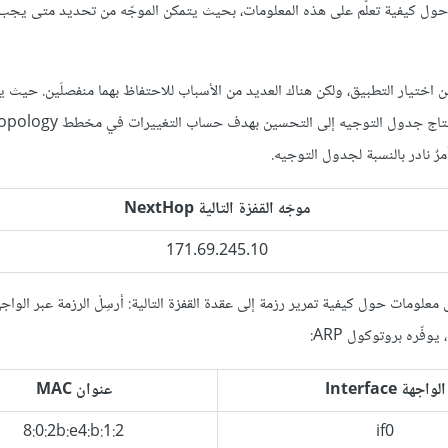
ات حول كيفية تعلّم على هذه المعلومات، بحيث يتمكن الموجّه من تحديد متى يجب
 من اختيار التطبيق، ولكن هناك العديد من الأسباب للاحتفاظ بهما منفصلَين. حيث
ٌ نادر بالنسبة لجدول التوجيه.
موجّه القفزة التالية NextHop
171.69.245.10
الواجهة Interface
عنوان MAC
8:0:2b:e4:b:1:2
if0