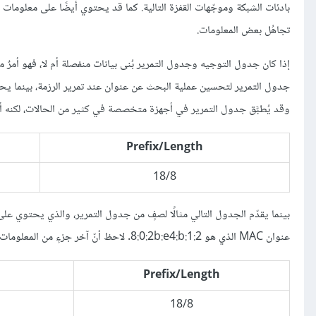
بادئات الشبكة وموجّهات القفزة التالية. كما قد يحتوي أيضًا على معلوم
تجاهُل بعض المعلومات.
إذا كان جدول التوجيه وجدول التمرير بُنى بيانات منفصلة أم لا، فهو أمرٌ
وقد يُطبَّق جدول التمرير في أجهزة متخصصة في كثير من الحالات، لكنه أمر
Prefix/Length
18/8
عنوان MAC الذي هو 8:0:2b:e4:b:1:2. لاحظ أنّ آخر جزءٍ من المعلومات، يوفّره بروتوكول ARP:
Prefix/Length
18/8