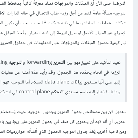
افترضنا حتى الآن أنّ المبدّلات والموجّهات تملك معرفةً كافيةً بمخطط ا
التوجيه مسألةً هامةً فقط من أجل رزمة طلب الاتصال في حالة الدارات الافت
شبكات مخططات البيانات، بما في ذلك
الإخراج هو الخيار الأفضل لوصول الرزمة إلى ذلك العنوان. يتَّخذ المبدّل ه
في كيفية حصول المبدّلات والموجّهات على المعلومات في جداول التمرير ا
نعيد التأكيد على تمييزٍ مهمٍ بين
التمرير
forwarding و
التوجيه
الرزمة في اتجاه يحدّده هذا الجدول. وقد رأينا عدّة أمثلة عن عمليات ال
إليها على أنّها
مستوى بيانات
data plane الشبكة. أمّا التو
وغالبًا ما يُشار إليه باسم
مستوى التحكم
control plane في الشبكة.
سنميّز الآن بين مصطلحي جدول التمرير وجدول التوجيه. حيث يُستخدَم جد