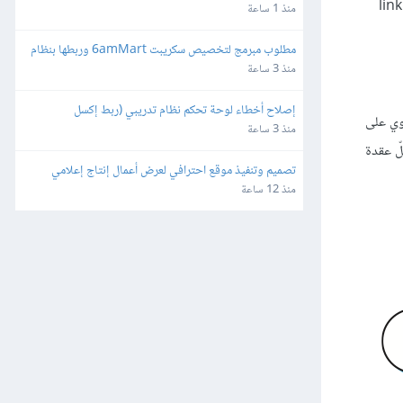
افترِض أنّ تكاليف الضلع في الشبكة معروفة. سنشرح الصنفين الرئيسيتين من بروتوكولات التوجيه، وهما مُتجه المسافة distance vector، وحالة الرابط link
ماركت
منذ 1 ساعة
مطلوب مبرمج لتخصيص سكريبت 6amMart وربطها بنظام 
المحاسبة "دفترة" وبوابات الدفع في مصر
منذ 3 ساعة
إصلاح أخطاء لوحة تحكم نظام تدريبي (ربط إكسل 
تجه) تحتوي على
وصلاحيات)
منذ 3 ساعة
 كلّ عقدة
تصميم وتنفيذ موقع احترافي لعرض أعمال إنتاج إعلامي
منذ 12 ساعة