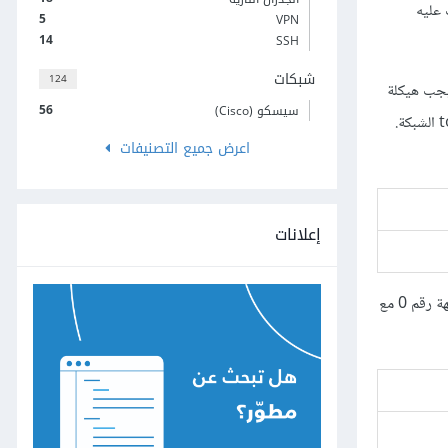
 عليه
5
VPN
14
SSH
شبكات
124
 يجب هيكلة
56
سيسكو (Cisco)
جدول التمرير لتحسين عملية البحث عن عنوان عند تمرير الرزمة، بينما يحتاج جدول التوجيه إلى التحسين بهدف حساب التغييرات في مخطط topology الشبكة.
اعرض جميع التصنيفات
إعلانات
بينما يقدّم الجدول التالي مثالًا لصفٍ من جدول التمرير، والذي يحتوي على معلومات حول كيفية تمرير رزمة إلى عقدة القفزة التالية: أرسِلْ الرزمة عبر الواجهة رقم 0 مع