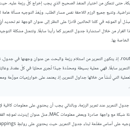
لشبكة، حتى تتمكن من اختيار المنفذ الصحيح الذي يجب إخراج كلّ رزمة عليه. حي
راضية، وتتبع جميع الرزم اللاحقة نفس مسار الطلب. ويُعَدّ التوجيه مسألة هامة ل
 شبكات IP. حيث يجب أن يكون المبدّل أو الموجّه في كلتا الحالتين قادرًا على النظر إلى عنوان الوجهة ثم تحديد 
ذا القرار من خلال استشارة جدول التمرير كما رأينا سابقًا. وتتمثل مشكلة التوجي
لخاصة بها.
routing. إذ يتكون التمرير من استلام رزمة والبحث عن عنوان وجهتها في جدول، 
تمرير سابقًا. فهي عملية بسيطة ومحدَّدة جيدًا تُجرى محليًا في كلّ عقدة، وغالبًا
جيه فهو العملية التي تُنشَأ من خلالها جداول التمرير، إذ يعتمد على خوارزميات موزَّعة ومع
ول التمرير عند تمرير الرزمة، وبالتالي يجب أن يحتوي على معلومات كافية لإ
التمرير. أي أنه لابد أن يحتوي كل صف في جدول التمرير على ربطٍ بين بادئة شبكة مع واجهة صادرة وبعض معلومات MAC، مثل