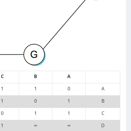
C
B
A
1
1
0
A
1
0
1
B
0
1
1
C
1
∞
∞
D