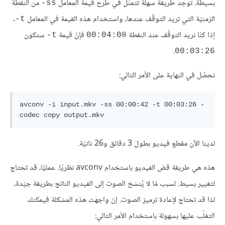
بسيطة. توجد طريقة سهلة تتمثّل في طرح قيمة المعامل
من النقطة
‎-ss
الزمنيّة التي تريد التوقّف عندها، واستخدام هذه القيمة في المعامل
.
‎-t
إذا كنّا نريد التوقّف عند النقطة
فإنّ قيمة
ستكون
‎-t
00:04:08
.
00:03:26
نحصُل في النهاية على الأمر التالي:
avconv -i input.mkv -ss 00:00:42 -t 00:03:26 -
لدينا الآن مقطع فيديو بطول 3 دقائق و26 ثانيّة.
هذه هي طريقة قصّ الفيديو باستخدام avconv نظريّا. عمليًّا، قد تحتاج
لتغيير بسيط. لسبب مّا لا يُنسَخ الصوت إلى الفيديو الناتج بطريقة جيّدة،
لذا قد تحتاج لإعادة ترميز الصوت. إنْ واجهت هذه المشكلة فيمكنك
التغلّب عليها بسهولة باستخدام الأمر التالي: