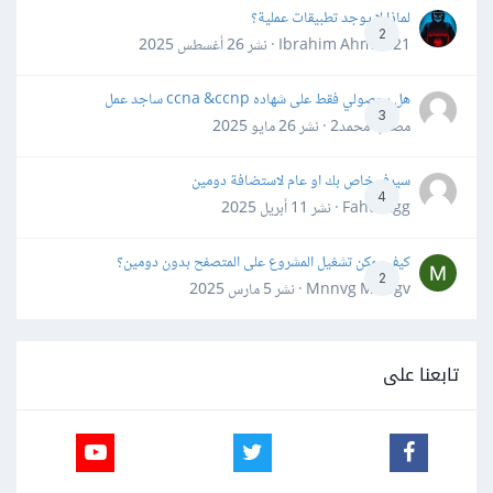
لماذا لا يوجد تطبيقات عملية؟
2
Ibrahim Ahmed21 · نشر
26 أغسطس 2025
هل بحصولي فقط على شهاده ccna &ccnp ساجد عمل
3
مصعب محمد2 · نشر
26 مايو 2025
سيرفر خاص بك او عام لاستضافة دومين
4
Fahd Ggg · نشر
11 أبريل 2025
كيف يمكن تشغيل المشروع على المتصفح بدون دومين؟
2
Mnnvg Mnbgv · نشر
5 مارس 2025
تابعنا على