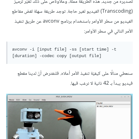
تصديره من جديد. هذه الطريقة مملّة، وعلاوةص على ذلك تغيّر ترميز
(Transcoding) الفيديو لغير حاجة. توجد طريقة سهلة لقصّ مقاطع
الفيديو من سطر الأوامر باستخدام برنامج avconv عن طريق تنفيذ
الأمر التالي في سطر الأوامر:
avconv -i [input file] -ss [start time] -t 
سنعطي مثالًا على كيفيّة تنفيذ الأمر أعلاه. فلنفترض أنّ لدينا مقطع
فيديو يبدأ بـ 42 ثانية لا نرغب فيها.