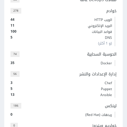
خوادم
278
44
الويب HTTP
11
البريد الإلكتروني
100
قواعد البيانات
5
DNS
(و 1 أكثر)
الحوسبة السحابية
74
35
Docker
إدارة الإعدادات والنشر
56
3
Chef
5
Puppet
13
Ansible
لينكس
186
0
ريدهات (Red Hat)
خواديم ويندوز
0