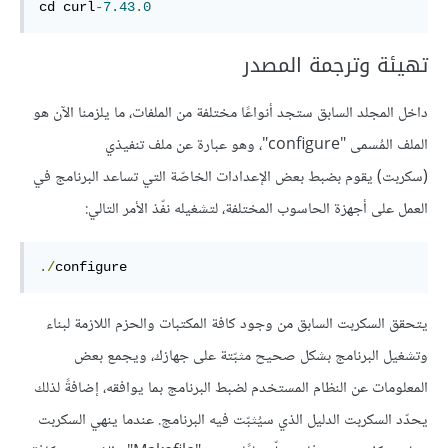
cd curl
-
7.43
.
0
تهيئة وترجمة المصدر
داخل المجلد السابق ستجد أنواعًا مختلفة من الملفات، ما يلزمنا الآن هو
الملف المُسمى "configure"، وهو عبارة عن ملف تنفيذي
(سكربت) يقوم بضبط بعض الإعدادات الخاصّة التي تساعد البرنامج في
العمل على أجهزة الحاسوب المختلفة، لتشغيله نفّذ الأمر التالي:
./
configure 
يتحقق السكربت السابق من وجود كافة المكتبات والحزم اللازمة لبناء
وتشغيل البرنامج بشكل صحيح مثبّتة على جهازك، ويجمع بعض
المعلومات عن النظام المستخدم لضبط البرنامج بما يوافقه، إضافةً لذلك
يحدّد السكربت الدليل الذي سيُثبّت فيه البرنامج. عندما ينهي السكربت