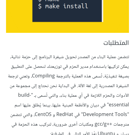
المتطلبات
تتضمن عملية البناء من المصدر تحويل شيفرة البرنامج إلى حزمة ثنائية،
يمكن تركيبها باستخدام مدير الحزم في توزيعتك لنحصل على التطبيق
بصيغة تنفيذيّة، تُسمى هذه العملية بالترجمة Compiling، وتعني ترجمة
الشيفرة المصدرية إلى لغة الآلة. في البداية نحن نحتاج إلى مجموعة من
الأدوات والحزم اللازمة في أي عملية بناء، والتي تُسمى بـ "build-
essential" في دبيان والأنظمة المبنية عليها، بينما يُطلق عليها اسم
"Development Tools" في RedHat و CentOS، والتي تتضمن
مترجمات ++gcc/g ومكتبات أخرى ضرورية، لتركيب هذه الحزمة في
دبيان و Ubuntu نفّذ الأمر التالي في الطرفيّة: