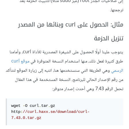
إلى صلاحيات الجذر root (عبر sudo مثلا) لتثبيت الحزمة بعد
ترجمتها.
مثال: الحصول على curl وبنائها من المصدر
تنزيل الحزمة
يتوجب علينا أولًا الحصول على الشيفرة المصدرية للأداة curl، وأمامنا
طرق كثيرة لفعل ذلك، منها استخدام النسخة المتوفرة في
موقع curl
الرسمي
وهي الطريقة التي سنستخدمها هنا، انتبه إلى زيارة الموقع لتتأكد
من رقم الإصدار الحالي للبرنامج، النسخة المستخدمة في هذا المقال
تحمل الرقم 7.43 وهي أحدث إصدار متوفر:
wget 
-
O curl
.
tar
.
gz 
http
:
//curl.haxx.se/download/curl-
7.43.0.tar.gz 