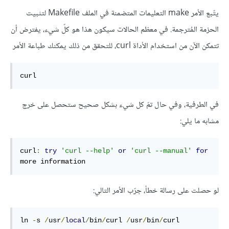
يتّبع الأمر make التعليمات المتضمنة في الملف Makefile لتثبيت
الحزمة المُترجمة. في معظم الحالات سيكون هذا هو كلّ شيء، يفترض أن
تتمكن الآن من استخدام الأداة curl، للتحقق من ذلك يمكنك طباعة الأمر
curl 
في الطرفية، وفي حال تمّ كل شيء بشكل صحيح ستحصل على خرج
مشابه ما يلي:
curl
:
try
'curl --help'
or
'curl --manual'
for
more information 
لو حصلت على رسالة خطأ، جرّب الأمر التالي:
ln 
-
s 
/
usr
/
local
/
bin
/
curl 
/
usr
/
bin
/
curl 