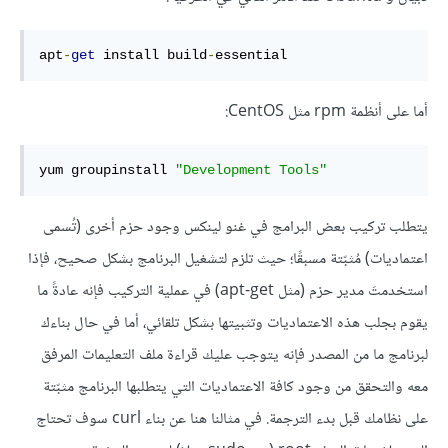
apt
-
get
 install build
-
essential
أما على أنظمة rpm مثل CentOS:
yum groupinstall 
"Development Tools"
يتطلب تركيب بعض البرامج في غنو لينكس وجود حزم أخرى (تُسمى
اعتماديات) مُثبّتة مسبقًا؛ حيث تلزم لتشغيل البرنامج بشكل صحيح، فإذا
استخدمتَ مدير حزم (مثل apt-get) في عملية التركيب فإنه عادةً ما
يقوم بجلب هذه الاعتماديات وتثبيتها بشكل تلقائي، أما في حال بناءك
لبرنامج ما من المصدر فإنه يتوجب عليك قراءة ملف التعليمات المرفق
معه والتحقق من وجود كافة الاعتماديات التي يتطلبها البرنامج مثبّتة
على نظامك قبل بدء الترجمة. في مثالنا هنا عن بناء curl سوف تحتاج