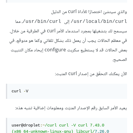
والذي سينشئ اختصارًا للأداة curl من الدليل
إلى
، مما
usr/bin/curl/
usr/local/bin/curl/
سيسمح لك بتشغيلها بمجرد استدعاء الأمر curl في الطرفية من خلال.
في معظم الحالات يجب أن يعمل ذلك بشكل تلقائي وكما هو متوقع، في
بعض الحالات قد لا يستطيع سكربت configure إيحاد مكان التثبيت
الصحيح.
الآن يمكنك التحقّق من إصدار curl المثبت:
curl 
-
V 
يعيد الأمر السابق رقم الإصدار المثبّت ومعلومات إضافية تشبه هذه:
user@droplet
:~
/curl curl -V curl 7.43.0 
(x86_64-unknown-linux-gnu) libcurl/
7.26
.
0