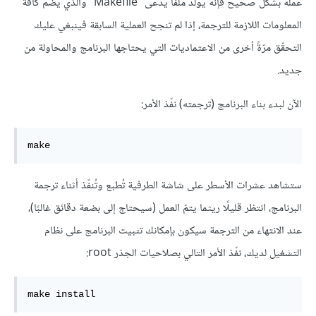
عمله بشكل صحيح فإنه يولّد ملفًا يدعى "Makefile" والذي يضم كافة
المعلومات اللازمة للترجمة، إذا لم تنجح العملية السابقة فينبغي عليك
التحقّق مرّةً أخرى من الاعتماديات التي يحتاجها البرنامج والمحاولة من
جديد.
الآن لبدء بناء البرنامج (ترجمته) نفّذ الأمر:
make 
ستشاهد عشرات الأسطر على شاشة الطرفية تُطبع وتُنفّذ أثناء ترجمة
البرنامج، انتظر قليلًا ريثما يتمّ العمل (سيحتاج إلى بضعة دقائق غالبًا)،
عند الانتهاء من الترجمة سيكون بإمكانك تثبيت البرنامج على نظام
التشغيل لديك، نفّذ الأمر التالي بصلاحيات الجذر root:
make install