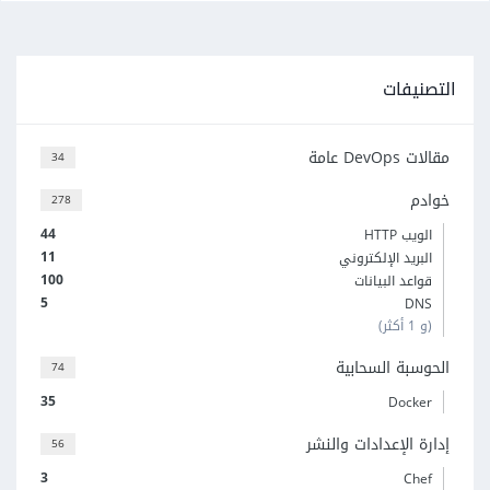
التصنيفات
مقالات DevOps عامة
34
خوادم
278
44
الويب HTTP
11
البريد الإلكتروني
100
قواعد البيانات
5
DNS
(و 1 أكثر)
الحوسبة السحابية
74
35
Docker
إدارة الإعدادات والنشر
56
3
Chef