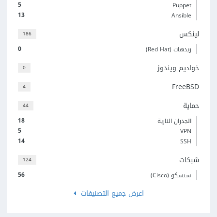
5
Puppet
13
Ansible
لينكس
186
0
ريدهات (Red Hat)
خواديم ويندوز
0
FreeBSD
4
حماية
44
18
الجدران النارية
5
VPN
14
SSH
شبكات
124
56
سيسكو (Cisco)
اعرض جميع التصنيفات