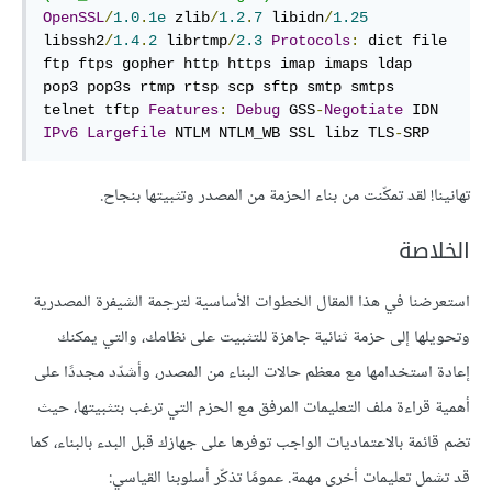
OpenSSL
/
1.0
.
1e
 zlib
/
1.2
.
7
 libidn
/
1.25
libssh2
/
1.4
.
2
 librtmp
/
2.3
Protocols
:
 dict file 
ftp ftps gopher http https imap imaps ldap 
pop3 pop3s rtmp rtsp scp sftp smtp smtps 
telnet tftp 
Features
:
Debug
 GSS
-
Negotiate
 IDN 
IPv6
Largefile
 NTLM NTLM_WB SSL libz TLS
-
SRP
تهانينا! لقد تمكّنت من بناء الحزمة من المصدر وتثبيتها بنجاح.
الخلاصة
استعرضنا في هذا المقال الخطوات الأساسية لترجمة الشيفرة المصدرية
وتحويلها إلى حزمة ثنائية جاهزة للتثبيت على نظامك، والتي يمكنك
إعادة استخدامها مع معظم حالات البناء من المصدر، وأشدّد مجددًا على
أهمية قراءة ملف التعليمات المرفق مع الحزم التي ترغب بتثبيتها، حيث
تضم قائمة بالاعتماديات الواجب توفرها على جهازك قبل البدء بالبناء، كما
قد تشمل تعليمات أخرى مهمة. عمومًا تذكّر أسلوبنا القياسي: