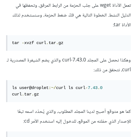
تعمل الأداة wget على جلب الحزمة من الرابط المرفق، وتحفظها في
الدليل النشط. الخطوة التالية هي فكّ ضغط الحزمة، وسنستخدم لذلك
الأداة tar:
tar 
-
xvzf curl
.
tar
.
gz 
وهكذا نحصل على المجلد curl-7.43.0 والذي يضم الشيفرة المصدرية لـ
curl، نتحقق من ذلك:
ls user@droplet
:~/
curl ls curl
-
7.43
.
0
curl
.
tar
.
gz 
كما هو متوقع أصبح لدينا المجلد المطلوب، والذي يُحدّد اسمه تبعًا
للإصدار الذي حمّلته من الموقع، للدخول إليه استخدم الأمر cd: