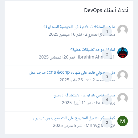
أحدث أسئلة DevOps
ما هي المشكلات الأمنية في الحوسبة السحابية؟
1
محمد فائز العامري2 · نشر
16 سبتمبر 2025
لماذا لا يوجد تطبيقات عملية؟
2
Ibrahim Ahmed21 · نشر
26 أغسطس 2025
هل بحصولي فقط على شهاده ccna &ccnp ساجد عمل
3
مصعب محمد2 · نشر
26 مايو 2025
سيرفر خاص بك او عام لاستضافة دومين
4
Fahd Ggg · نشر
11 أبريل 2025
كيف يمكن تشغيل المشروع على المتصفح بدون دومين؟
2
Mnnvg Mnbgv · نشر
5 مارس 2025