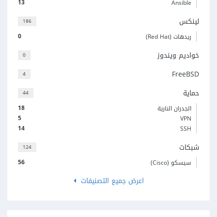
13
Ansible
لينكس
186
0
ريدهات (Red Hat)
خواديم ويندوز
0
FreeBSD
4
حماية
44
18
الجدران النارية
5
VPN
14
SSH
شبكات
124
56
سيسكو (Cisco)
اعرض جميع التصنيفات