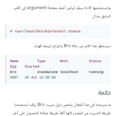
ولتستخدمها كأداة سطر أوامر، أضف معاملًا-argument إلى الأمر
السابق، مثال:
# /usr/local/bro/bin/broctl status
سيتحقق هذا الأمر من حالة Bro بإخراج نتيجة كهذه:
Name
Type
Host
Status
Pid
Started
bro
standalone
localhost
running
6807
20
Jul
12
:
30
:
50
خاتمة
ما شرحناه في هذا المقال يلخص دليل تثبيت Bro، وقد استخدمنا
طريقة التثبيت من المصدر لأنها أكفأ طريقة ممكنة للحصول على آخر