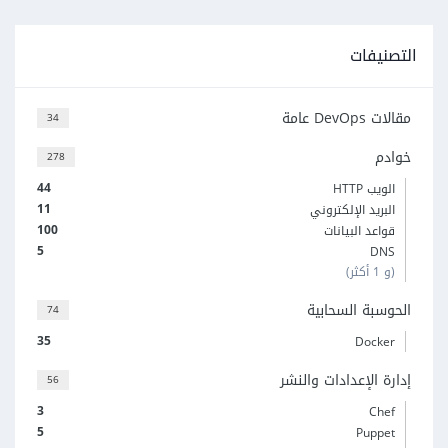
التصنيفات
مقالات DevOps عامة
34
خوادم
278
44
الويب HTTP
11
البريد الإلكتروني
100
قواعد البيانات
5
DNS
(و 1 أكثر)
الحوسبة السحابية
74
35
Docker
إدارة الإعدادات والنشر
56
3
Chef
5
Puppet