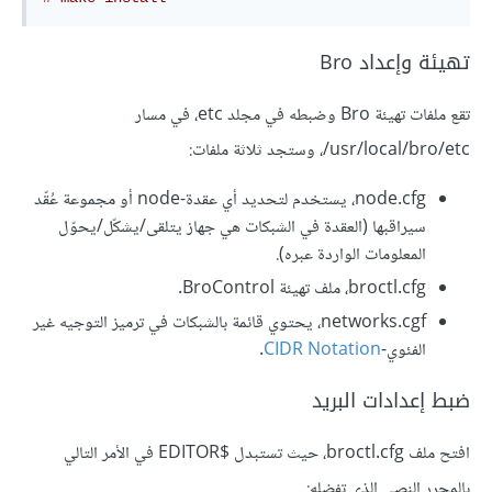
تهيئة وإعداد Bro
تقع ملفات تهيئة Bro وضبطه في مجلد etc، في مسار
usr/local/bro/etc/، وستجد ثلاثة ملفات:
node.cfg، يستخدم لتحديد أي عقدة-node أو مجموعة عُقّد
سيراقبها (العقدة في الشبكات هي جهاز يتلقى/يشكّل/يحوّل
المعلومات الواردة عبره).
broctl.cfg، ملف تهيئة BroControl.
networks.cgf، يحتوي قائمة بالشبكات في ترميز التوجيه غير
الفئوي-
CIDR Notation
.
ضبط إعدادات البريد
افتح ملف broctl.cfg، حيث تستبدل $EDITOR في الأمر التالي
بالمحرر النصي الذي تفضله: