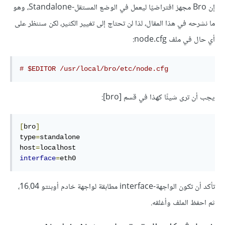
إن Bro مجهز افتراضيًا ليعمل في الوضع المستقل-Standalone، وهو
ما نشرحه في هذا المقال، لذا لن تحتاج إلى تغيير الكثير، لكن سننظر على
أي حال في ملف node.cfg:
# $EDITOR /usr/local/bro/etc/node.cfg
يجب أن ترى شيئًا كهذا في قسم [bro]:
[
bro
]
type
=
standalone
host
=
localhost
interface
=
eth0
تأكد أن تكون الواجهة-interface مطابقة لواجهة خادم أوبنتو 16.04،
ثم احفظ الملف وأغلقه.