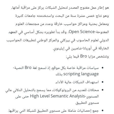
هو إطار عمل مفتوح المصدر لتحليل الشبكات يركز على مراقبة أمانها،
وهو نتاج خمس عشرة سنة من البحث واستخدمته جامعات كثيرة
ومعامل بحثية ومراكز حواسيب خارقة وعدد من مجتمعات العلوم
المفتوحة-Open Science. وقد بدأ تطويره بشكل أساسي في المعهد
الدولي لعلوم الحاسوب في بيركلي والمركز الوطني لتطبيقات الحواسيب
الخارقة في أوربانا-شامبين في إيلينوي.
وتتلخص مزايا Bro فيما يلي:
سياسات مراقبة خاصة بكل موقع، إذ تسمح لغة Bro النصية-
scripting language بذلك
استهداف الشبكات عالية الأداء.
محللات للعديد من البروتوكولات، مما يسمح بالتحليل الدلالي عالي
المستوى-High Level Semantic Analysis حتى على
مستوى التطبيق.
جمع إحصائيات شاملة على مستوى التطبيق للشبكة التي يراقبها.