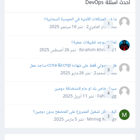
أحدث أسئلة DevOps
ما هي المشكلات الأمنية في الحوسبة السحابية؟
1
محمد فائز العامري2 · نشر
16 سبتمبر 2025
لماذا لا يوجد تطبيقات عملية؟
2
Ibrahim Ahmed21 · نشر
26 أغسطس 2025
هل بحصولي فقط على شهاده ccna &ccnp ساجد عمل
3
مصعب محمد2 · نشر
26 مايو 2025
سيرفر خاص بك او عام لاستضافة دومين
4
Fahd Ggg · نشر
11 أبريل 2025
كيف يمكن تشغيل المشروع على المتصفح بدون دومين؟
2
Mnnvg Mnbgv · نشر
5 مارس 2025