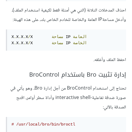
احذف المدخلات الثلاثة (التي هي أمثلة فقط لكيفية استخدام الملف)،
وأدخل مساحةIP العامة والخاصة للخادم الخاص بك، على هذه الهيئة:
العامة
 IP 
مساحة
X
/
X
.
X
.
X
.
X
الخاصة
 IP 
مساحة
X
/
X
.
X
.
X
.
X
احفظ الملف وأغلقه.
إدارة تثبيت Bro باستخدام BroControl
تحتاج إلى استخدام BroControl من أجل إدارة Bro، وهو يأتي في
صورة صَدفة تفاعلية-interactive shell وأداة سطر أوامر، افتح
الصدفة بالآتي:
# /usr/local/bro/bin/broctl