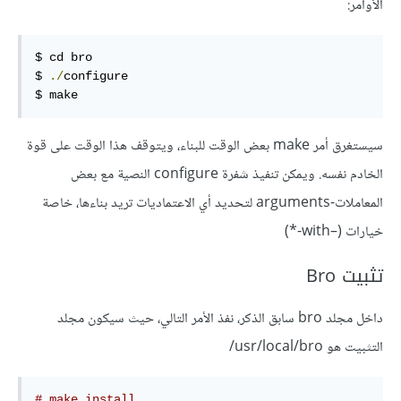
الأوامر:
$ 
$ 
./
$ 
make
سيستغرق أمر make بعض الوقت للبناء، ويتوقف هذا الوقت على قوة
الخادم نفسه. ويمكن تنفيذ شفرة configure النصية مع بعض
المعاملات-arguments لتحديد أي الاعتماديات تريد بناءها، خاصة
خيارات (–with-*)
تثبيت Bro
داخل مجلد bro سابق الذكر، نفذ الأمر التالي، حيث سيكون مجلد
التثبيت هو usr/local/bro/
# make install