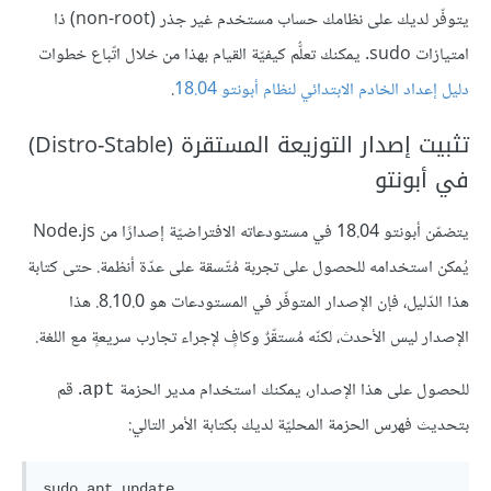
يتوفّر لديك على نظامك حساب مستخدم غير جذر (non-root) ذا
امتيازات sudo. يمكنك تعلُّم كيفيّة القيام بهذا من خلال اتّباع خطوات
دليل إعداد الخادم الابتدائي لنظام أبونتو 18.04
.
تثبيت إصدار التوزيعة المستقرة (Distro-Stable)
في أبونتو
يتضمّن أبونتو 18.04 في مستودعاته الافتراضيّة إصدارًا من Node.js
يُمكن استخدامه للحصول على تجربة مُتّسقة على عدّة أنظمة. حتى كتابة
هذا الدّليل، فإن الإصدار المتوفّر في المستودعات هو 8.10.0. هذا
الإصدار ليس الأحدث، لكنّه مُستقّرٌ وكافٍ لإجراء تجارب سريعةٍ مع اللغة.
للحصول على هذا الإصدار، يمكنك استخدام مدير الحزمة
. قم
apt
بتحديث فهرس الحزمة المحليّة لديك بكتابة الأمر التالي:
sudo apt update