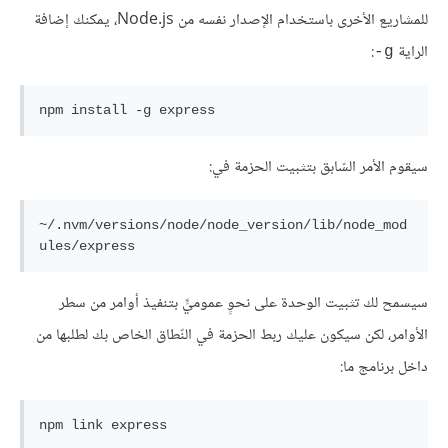
للمشاريع الأخرى باستخدام الإصدار نفسه من Node.js، يمكنك إضافة
الراية
:
‎-g
npm 
install
سيقوم الأمر السّابق بتثبيت الحزمة في:
~
/.nvm/versions
/node/node
_version/
lib
/
node_mod
ules
/
express
سيسمح لك تثبيت الوحدة على نحوٍ عموميٍّ بتنفيذ أوامر من سطر
الأوامر، لكن سيكون عليك ربط الحزمة في النّطاق الخاص بك لطلبها من
داخل برنامج ما:
npm