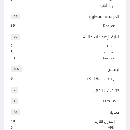
(و 1 أكثر)
الحوسبة السحابية
74
35
Docker
إدارة الإعدادات والنشر
56
3
Chef
5
Puppet
13
Ansible
لينكس
186
0
ريدهات (Red Hat)
خواديم ويندوز
0
FreeBSD
4
حماية
44
18
الجدران النارية
5
VPN