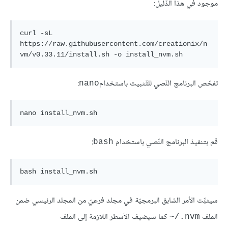
موجود في هذا الدّليل:
curl -sL 
http
s:
//raw.githubusercontent.
com
/creationix/n
vm/v0.
33.11
/install.
sh
 -
o
 install_nvm.
sh
تفحّص البرنامج النّصي للتّثبيت باستخدام
:
nano
nano
install_nvm
.sh
قم بتنفيذ البرنامج النّصي باستخدام
:
bash
bash 
سيثبِّت الأمر السّابق البرمجيّة في مجلد فرعيّ من المجلد الرئيسي ضمن
الملف
كما سيضيف الأسطر اللازمة إلى الملف
‎~/.nvm