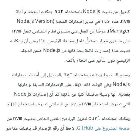
كبديلٍ عن تثبيت Node.js باستخدام
، يمكنك استخدام أداة
apt
، هذه الأداة هي مدير إصدارات المنصة (Node.js Version
nvm
Manager). عوضًا عن العمل على مستوى نظام التشغيل، تعمل
nvm
على مستوى مجلد مستقلٍّ داخل مجلدك الرّئيسيّ. هذا يعني أنّ بإمكانك
تثبيت عدّة إصدارات قائمة بحدّ ذاتها من Node.js ضمن المجلد
الرّئيسيّ دون التّأثير على النّظام بأكمله.
يسمح لك ضبط بيئتك باستخدام
بالوصول إلى أحدث إصدارات
nvm
Node.js وفي الوقت ذاته الإبقاء على الإصدارات السابقة وإدارتها
بفعاليّة. إنّها وسيلة مختلفةٌ كليًّا عن
كما أنّ إصدارات Node.js
apt
التي تديرها باستخدام
مميّزة عن تلك التي تديرها باستخدام
.
apt
nvm
يمكنك استخدام
لتنزيل البرنامج النّصي الخاص بتثبيت
من
nvm
curl
صفحة المشروع على GitHub
. لاحظ أنّ رقم الإصدار قد يختلف عمّا هو