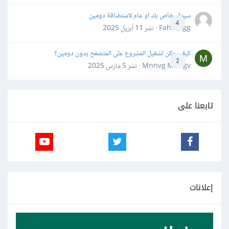
سيرفر خاص بك او عام لاستضافة دومين
4
Fahd Ggg · نشر
11 أبريل 2025
كيف يمكن تشغيل المشروع على المتصفح بدون دومين؟
2
Mnnvg Mnbgv · نشر
5 مارس 2025
تابعنا على
إعلانات