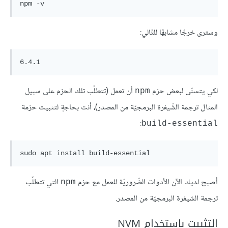
npm
وسترى خرجًا مشابهًا للتّالي:
لكي يتسنّى لبعض حزم
أن تعمل (تتطلّب تلك الحزم على سبيل
npm
المثال ترجمة الشّيفرة البرمجيّة من المصدر)، أنت بحاجةٍ لتثبيت حزمة
:
build-essential
sudo apt 
install
build
أصبح لديك الآن الأدوات الضّروريّة للعمل مع حزم
التي تتطلّب
npm
ترجمة الشيفرة البرمجيّة من المصدر.
التثبيت باستخدام NVM