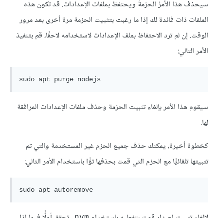
سيحذف هذا الأمرُ الحزمةَ ويحتفظ بملفات الإعدادات. قد تكون هذه
الملفات ذات فائدة لك إذا ما رغبت بتثبيت الحزمة مرة أخرى بعد مرور
الوقت. إن لم ترد الاحتفاظ بملف الإعدادات لاستخدامه لاحقًا، قم بتنفيذ
الأمر التالي:
sudo apt purge nodejs
سيقوم هذا الأمر بإلغاء تثبيت الحزمة وحذف ملفات الإعدادات المرافقة
لها.
كخطوة أخيرة، يمكنك حذف جميع الحزم غير المستخدمة والتي تم
تثبيتها تلقائيًّا مع الحزم التي قمت بحذفها توًّا باستخدام الأمر التالي:
sudo apt autoremove
لإلغاء تثبيت إصدار قمت بتفعليه باستخدام
، تحقق أولًّا فيما إذا
nvm