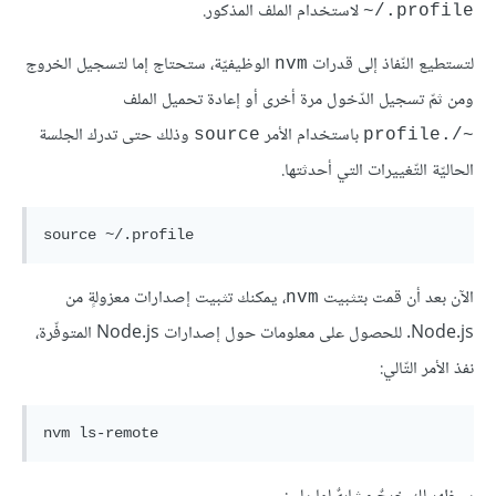
لاستخدام الملف المذكور.
‎~/.profile
لتستطيع النّفاذ إلى قدرات
الوظيفيّة، ستحتاج إما لتسجيل الخروج
nvm
ومن ثمّ تسجيل الدّخول مرة أخرى أو إعادة تحميل الملف
باستخدام الأمر
وذلك حتى تدرك الجلسة
source
~/.profile
الحاليّة التّغييرات التي أحدثتها.
source
 ~/.
profile
الآن بعد أن قمت بتثبيت
، يمكنك تثبيت إصدارات معزولةٍ من
nvm
Node.js. للحصول على معلومات حول إصدارات Node.js المتوفّرة،
نفذ الأمر التّالي:
nvm ls-remote