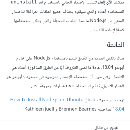
يمكنك الآن إلغاء تثبيت الإصدار الحالي باستخدام أمر
uninstall
المستخدم أعلاه والذي سيقوم بحذف جميع الملفات المرافقة للإصدار
المعني من Node.js ما عدا الملفات المخبّأة والتي يمكن استخدامها
لاحقًا لإعادة التّثبيت.
الخاتمة
هناك بالفعل العديد من الطّرق للبدء باستخدام Node.js على خادم
أبونتو 18.04. عادةً ما تملي الظروف أيًّا من الطرق المذكورة أعلاه هي
الأفضل. وفي حين أنّ استخدام الإصدار الموجود في مستودع أبونتو هو
الخيار الأسهل، يُقدّم استخدام
خيارات ومرونةً أكثر.
nvm
ترجمة -وبتصرف- للمقال
How To Install Node.js on Ubuntu
18.04
لصاحبيه Brennen Bearnes و Kathleen Juell
التبليغ عن مقال