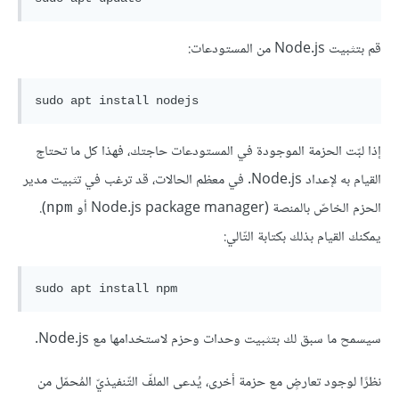
قم بتثبيت Node.js من المستودعات:
sudo apt 
install
إذا لبّت الحزمة الموجودة في المستودعات حاجتك، فهذا كل ما تحتاج
القيام به لإعداد Node.js. في معظم الحالات، قد ترغب في تثبيت مدير
الحزم الخاصّ بالمنصة (Node.js package manager أو
).
npm
يمكنك القيام بذلك بكتابة التّالي:
sudo apt 
install
سيسمح ما سبق لك بتثبيت وحدات وحزم لاستخدامها مع Node.js.
نظرًا لوجود تعارضٍ مع حزمة أخرى، يُدعى الملفّ التّنفيذيّ المُحمّل من