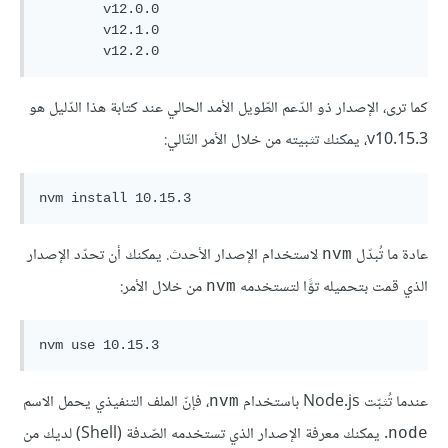
        v12.0.0

        v12.1.0

كما ترى، الإصدار ذو الدّعم الطّويل الأمد الحالي عند كتابة هذا الدّليل هو
v10.15.3، يمكنك تثبيته من خلال الأمر التّالي:
nvm
install
 10
.15
.3
عادة ما تُبدّل
لاستخدام الإصدار الأحدث. يمكنك أن تحدّد الإصدار
nvm
الذي قمت بتحميله توًّا لتستخدمه
من خلال الأمر:
nvm
nvm
use
 10
.15
.3
عندما تُثبّت Node.js باستخدام
، فإنّ الملف التنفيذي يحمل الاسم
nvm
. يمكنك معرفة الإصدار الذي تستخدمه الصّدفة (Shell) لديك من
node