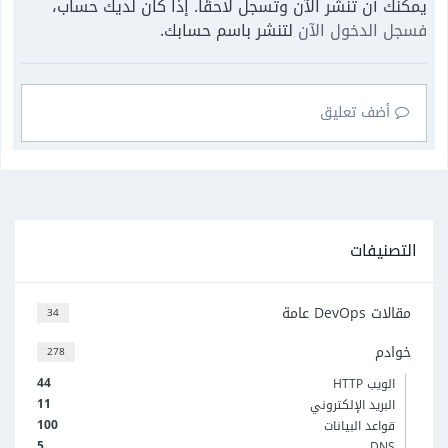
يمكنك أن تنشر الآن وتسجل لاحقًا. إذا كان لديك حساب،
فسجل الدخول الآن
لتنشر باسم حسابك.
أضف تعليق
التصنيفات
مقالات DevOps عامة
34
خوادم
278
44
الويب HTTP
11
البريد الإلكتروني
100
قواعد البيانات
5
DNS