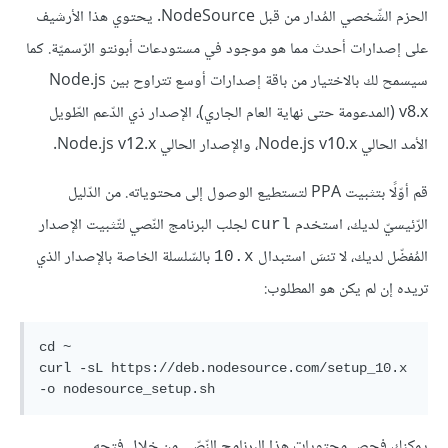
الحزم الشّخصي المُدار من قبل NodeSource. يحتوي هذا الأرشيف
على إصدارات أحدث مما هو موجود في مستودعات أبونتو الرّسميّة. كما
سيسمح لك بالاختيار من باقة إصدارات أوسع تتراوح بين Node.js
v8.x (المدعومة حتى نهاية العام الجاري)، الإصدار ذي الدّعم الطّويل
الأمد الحالي Node.js v10.x، والإصدار الحالي Node.js v12.x.
قم أوّلًا بتثبيت PPA لتستطيع الوصول إلى محتوياته. من الدّليل
الرّئيسيّ لديك، استخدم
لجلب البرنامج النّصي لتّثبيت الإصدار
curl
المُفضّل لديك، لا تنسَ استبدال
بالسّلسلة الخاصة بالإصدار الذي
‎10.x
تريده إن لم يكن هو المطلوب:
cd
 ~

curl -sL http
s:
//
deb
.nodesource.
com
/setup_10.
x
-
o
 nodesource_setup.
sh
يمكنك فحص محتويات هذا البرنامج النّصّي من خلال فتحه