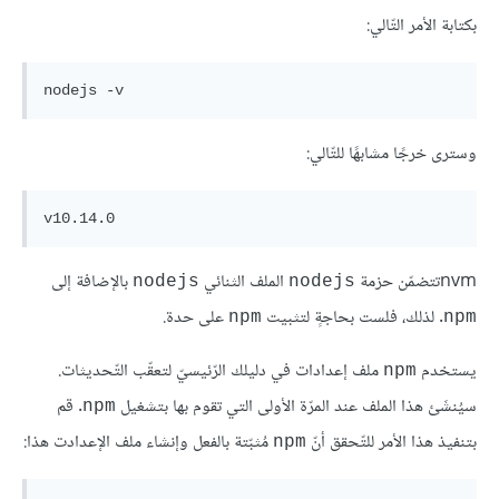
بكتابة الأمر التّالي:
nodejs -v
وسترى خرجًا مشابهًا للتّالي:
nvmتتضمّن حزمة
الملف الثنائي
بالإضافة إلى
nodejs
nodejs
. لذلك، فلست بحاجةٍ لتثبيت
على حدة.
npm
npm
يستخدم
ملف إعدادات في دليلك الرّئيسيّ لتعقّب التّحديثات.
npm
سيُنشَئ هذا الملف عند المرّة الأولى التي تقوم بها بتشغيل
. قم
npm
بتنفيذ هذا الأمر للتّحقق أنّ
مُثبّتة بالفعل وإنشاء ملف الإعدادت هذا:
npm