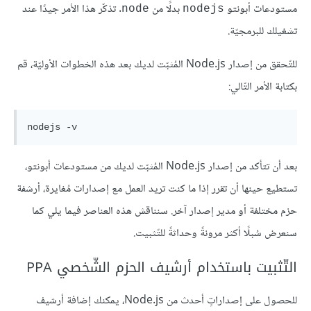
مستودعات أبونتو
بدلًا من
. تذكّر هذا الأمر جيدًا عند
node
nodejs
تشغيلك للبرمجيّة.
للتّحقق من إصدار Node.js المُثبّت لديك بعد هذه الخطوات الأوليّة، قم
بكتابة الأمر التّالي:
nodejs -v
بعد أن تتأكد من إصدار Node.js المُثبّت لديك من مستودعات أبونتو،
تستطيع حينها أن تقرر إذا ما كنت تريد العمل مع إصدارات مُغايرة، أرشفة
حزم مختلفة أو مدير إصدار آخر. سنناقش هذه العناصر فيما يلي كما
سنعرض سُبلًا أكثر مرونةً وحداثةً للتّثبيت.
التّثبيت باستخدام أرشيف الحزم الشّخصي PPA
للحصول على إصداراتٍ أحدث من Node.js، يمكنك إضافة أرشيف