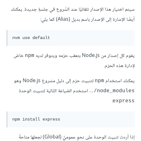
سيتم اختيار هذا الإصدار تلقائيًّا عند الشّروع في جلسةٍ جديدة. يمكنك
أيضًا الإشارة إلى الإصدار باسم بديل (Alias) كما يلي:
nvm 
use
default
يقوم كل إصدار من Node.js بتعقب حزمه ويتوفر لديه
خاصّ
npm
لإدارة هذه الحزم.
يمكنك استخدام
لتثبيت حزم إلى دليل مشروع Node.js وهو
npm
. استخدم الصّياغة التّالية لتثبيت الوحدة
‎./node_modules
:
express
npm 
install
إذا أردت تثبيت الوحدة على نحوٍ عموميٍّ (Global) لجعلها متاحةً