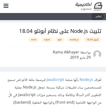
لينكس
تثبيت Node.js على نظام أبونتو 18.04
أبنتو 18.04
node.js
apt
npm
nvm
بواسطة Rama Alkhayer
29 مايو 2019
تُعرّف
Node.js
بأنّها منصّة
JavaScript
للبرمجة عامّة الأغراض تسمح
للمستخدمين ببناء تطبيقات شبكيّة بسرعة. تجعل Node.js عمليّة
التّطوير أكثر اتّساقًا وتكاملًا وذلك بتسخير ميّزات JavaScript في كلٍّ
من الواجهة الأماميّة (front end) والواجهة الخلفيّة (backend).