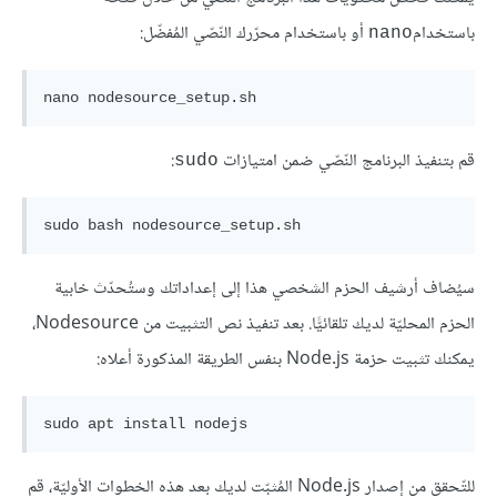
باستخدام
أو باستخدام محرّرك النّصّي المُفضّل:
nano
nano
nodesource_setup
.sh
قم بتنفيذ البرنامج النّصّي ضمن امتيازات
:
sudo
sudo
bash 
سيُضاف أرشيف الحزم الشخصي هذا إلى إعداداتك وستُحدّث خابية
الحزم المحليّة لديك تلقائيًّا. بعد تنفيذ نص التثبيت من Nodesource،
يمكنك تثبيت حزمة Node.js بنفس الطريقة المذكورة أعلاه:
sudo apt 
install
للتّحقق من إصدار Node.js المُثبّت لديك بعد هذه الخطوات الأوليّة، قم