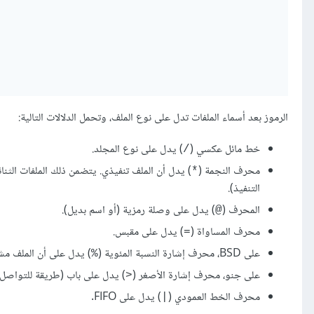
الرموز بعد أسماء الملفات تدل على نوع الملف، وتحمل الدلالات التالية:
خط مائل عكسي (
) يدل على نوع المجلد.
/
محرف النجمة (
) يدل أن الملف تنفيذي. يتضمن ذلك الملفات الثنا
*
التنفيذ).
المحرف (
) يدل على وصلة رمزية (أو اسم بديل).
@
محرف المساواة (
) يدل على مقبس.
=
على BSD، محرف إشارة النسبة المئوية (
) يدل على أن الملف مشار إليه كمحذوف whiteout (وهي
%
على جنو، محرف إشارة الأصغر (
) يدل على باب (طريقة للتواصل
<
محرف الخط العمودي (
) يدل على FIFO.
|