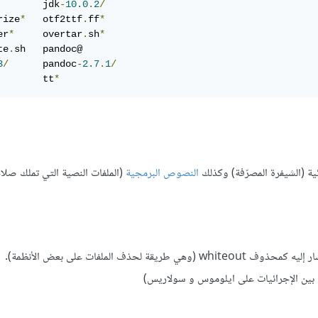
        jdk
-
10.0
.
2
/
rize
*
   otf2ttf
.
ff
*
er
*
     overtar
.
sh
*
te
.
sh   pandoc@

3
/
      pandoc
-
2.7
.
1
/
        tt
*
ئية (الشيفرة المصرّفة) وكذلك
النصوص البرمجية
(الملفات النصية التي تملك صلا
 طريقة لحذف الملفات على بعض الأنظمة).
 بين الإجرائيات على ايلوموس و سولاريس)