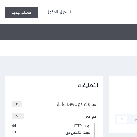
تسجيل الدخول
حساب جديد
التصنيفات
مقالات DevOps عامة
34
خوادم
278
ن
0
44
الويب HTTP
11
البريد الإلكتروني