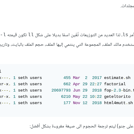
مجلدات.
أمر
، لذا العديد من التوزيعات تُعِّين اسمًا بديلا على شكل
تكون قيمته
-l
ll
ls
تخدم مالك الملف، المجموعة التي ينتمي إليها الملف، حجم الملف بالبايت، وتاري
x
---.
1
 seth users         
455
Mar
2
2017
 estimate
.
xr
-
x
.
1
 seth users         
662
Apr
29
22
:
27
x
---.
1
 seth users    
20697793
Jun
29
2018
 fop
-
2.3
-
bin
.
xr
-
x
.
1
 seth users        
6210
May
22
10
:
22
x
---.
1
 seth users         
177
Nov
12
2018
 html4mutt
.
لى جنو) ليتم ترجمة الحجوم الى صيغة مقروءة بشكل أفضل: