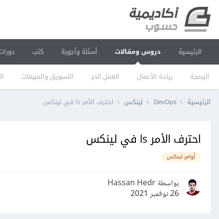
الرئيسية
دروس ومقالات
أسئلة وأجوبة
كتب
دورات
البرمجة
ريادة الأعمال
العمل الحر
التسويق والمبيعات
ال
الرئيسية
DevOps
لينكس
احترف الأمر ls في لينكس
احترف الأمر ls في لينكس
أوامر لينكس
بواسطة Hassan Hedr
26 نوفمبر 2021