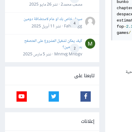
bunko 
مصعب محمد2 · نشر
26 مايو 2025
chapte
despac
سيرفر خاص بك او عام لاستضافة دومين
estima
4
Fahd Ggg · نشر
11 أبريل 2025
fop
-
2.
games
/
كيف يمكن تشغيل المشروع على المتصفح
بدون دومين؟
2
Mnnvg Mnbgv · نشر
5 مارس 2025
حية
تابعنا على
إعلانات