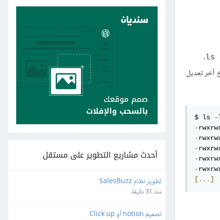
.
ls 
خ آخر تعديل
$ ls 
-
-
rwxrw
-
rwxrw
-
rwxrw
أحدث مشاريع التطوير على مستقل
-
rwxrw
-
rwxrw
[...]
تطوير نظام SalesBuzz
منذ 31 دقيقة
تصميم notion أو Click up