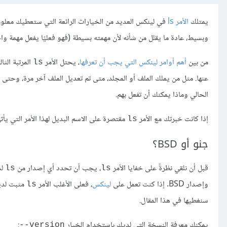
يمتلك
الأمر ls
في لينكس العديد من الخيارات الرائعة التي ستعطيك معلوم
وبسيط، عادة ما يقلل من شأنه لأن مهمته بسيطة (فهو فعليًا يفعل مهمة و
من بين
أهم أوامر لينكس التي يجب أن تعرفها
، يحتل الأمر
المرتبة الثال
ls
عنها. مثل من يملك الملف أو المجلد، متى تم تعديل الملف آخر مرة، وحتى ن
الحالي وماذا يمكنك أن تفعل بهم.
إذا كانت خبرتك مع الأمر
مقتصرة على الاسم البديل لهذا الأمر التي يأ
ls
جنو أو BSD؟
قبل أن نلقي نظرةً على خفايا الأمر
، يجب أن تحدد أي إصدار من
لد
ls
ls
وإصدار BSD. إذا كنت تعمل على
لينكس
، فعلى الأغلب الأمر
ls
سنغطيها في هذا المقال.
يمكنك معرفة النسخة التي لديك باستخدام الخيار
:
version--