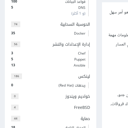
100
قواعد البيانات
5
DNS
قائمة بالملفات على أنظمة POSIX وهو أمر سهل
(و 1 أكثر)
الحوسبة السحابية
74
35
Docker
لومات مهمة
 المسار
إدارة الإعدادات والنشر
56
3
Chef
5
Puppet
13
Ansible
لينكس
186
0
ريدهات (Red Hat)
جنو،
خواديم ويندوز
0
ل على BSD أو نظام ماك، فأنت تملك نسخة إصدار BSD فهناك فروقات،
FreeBSD
4
حماية
44
18
الجدران النارية