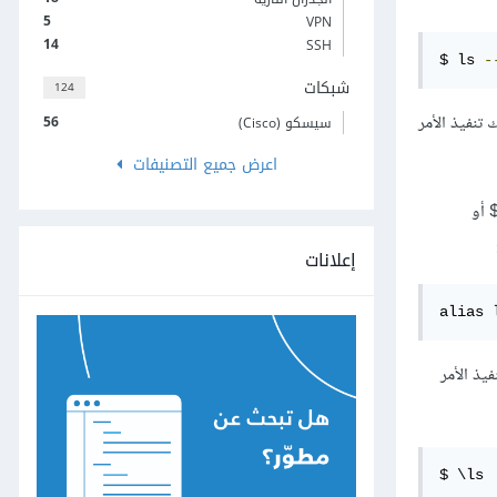
5
VPN
14
SSH
$ ls 
-
شبكات
124
56
سيسكو (Cisco)
اعرض جميع التصنيفات
أو
إعلانات
alias 
يذ الأمر
$ \ls