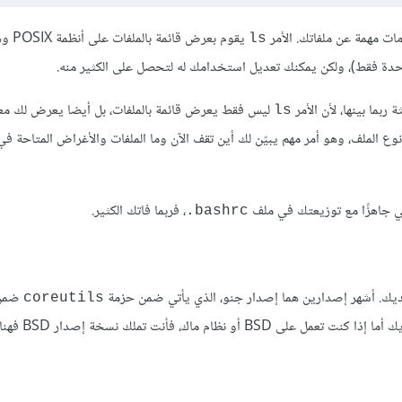
ات مهمة عن ملفاتك. الأمر
يقوم بعرض 
ls
احدة فقط)، ولكن يمكنك تعديل استخدامك له لتحصل على الكثير منه.
ثة ربما بينها، لأن الأمر
ليس فقط يعرض قائمة بالملفات، بل أيضا يعرض لك مع
ls
وع الملف، وهو أمر مهم يبيّن لك أين تقف الآن وما الملفات والأغراض المتاحة في
تي جاهزًا مع توزيعتك في ملف
، فربما فاتك الكثير.
bashrc.
يك. أشهر إصدارين هما إصدار جنو، الذي يأتي ضمن حزمة
ضمن 
coreutils
مثبت لديك أما إذا كنت تعم