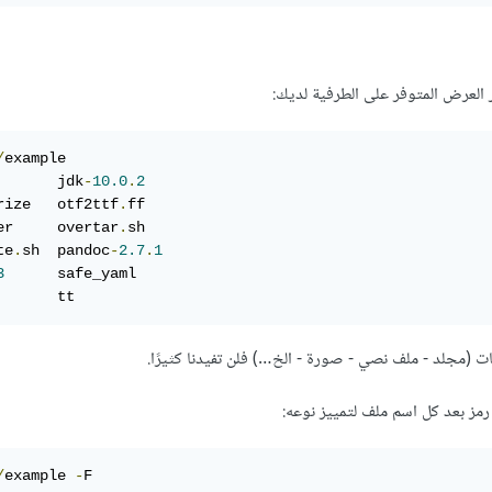
العرض المتوفر على الطرفية لديك:
/
example

       jdk
-
10.0
.
2
rize   otf2ttf
.
ff

er     overtar
.
sh

te
.
sh  pandoc
-
2.7
.
1
3
      safe_yaml

       tt
ات (مجلد - ملف نصي - صورة - الخ…) فلن تفيدنا كثيرًا.
ز بعد كل اسم ملف لتمييز نوعه:
/
example 
-
F
