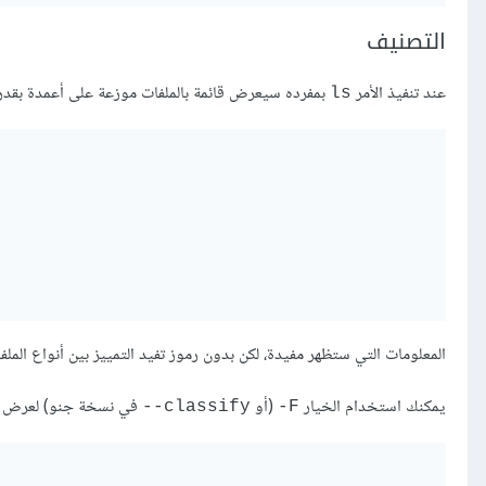
التصنيف
عند تنفيذ الأمر
بمفرده سيعرض قائمة بالملفات موزعة على أعمدة بقدر 
ls
المعلومات التي ستظهر مفيدة، لكن بدون رموز تفيد التمييز بين أنواع الملف
يمكنك استخدام الخيار
(أو
في نسخة جنو) لعرض رم
classify--
F-