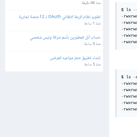
منذ 46 دقيقة
$ ls 
-
تطوير نظام الربط التلقائي OAuth لـ 12 منصة تجارية 
-
rwxrw
وإعلانية
-
rwxrw
منذ 1 ساعة
-
rwxrw
-
rwxrw
حساب أبل للمطورين بأسم شركة وليس شخصي
-
rwxrw
منذ 5 ساعة
إنشاء تطبيق حجز مواعيد للمرضى
منذ 5 ساعة
$ ls 
-
-
rwxrw
-
rwxrw
-
rwxrw
-
rwxrw
-
rwxrw