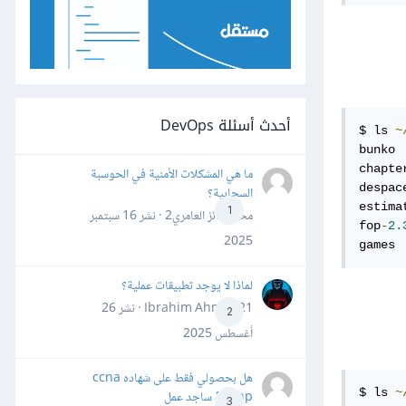
أحدث أسئلة DevOps
$ ls 
~
bunko 
chapte
ما هي المشكلات الأمنية في الحوسبة
despac
السحابية؟
estima
1
محمد فائز العامري2 · نشر
16 سبتمبر
fop
-
2.
2025
games 
لماذا لا يوجد تطبيقات عملية؟
Ibrahim Ahmed21 · نشر
26
2
أغسطس 2025
هل بحصولي فقط على شهاده ccna
$ ls 
~
&ccnp ساجد عمل
3