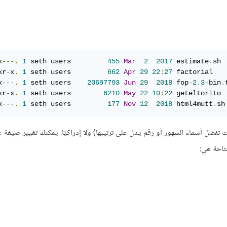
x
---.
1
 seth users         
455
Mar
2
2017
 estimate
.
xr
-
x
.
1
 seth users         
662
Apr
29
22
:
27
x
---.
1
 seth users    
20697793
Jun
29
2018
 fop
-
2.3
-
bin
.
xr
-
x
.
1
 seth users        
6210
May
22
10
:
22
x
---.
1
 seth users         
177
Nov
12
2018
 html4mutt
.
sh
 تفضل أسماء الشهور أو رقم يدل على ترتيبها) ولا إدراكيًا. يمكنك تغيير صيغة 
تاحة هي: