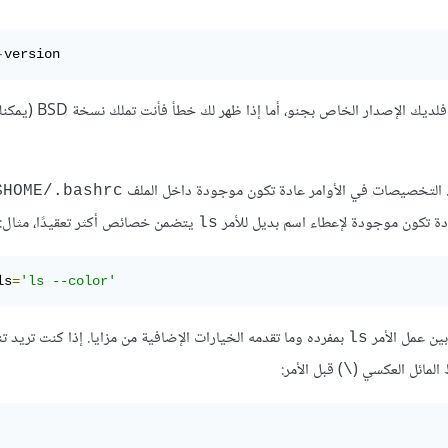
-
version
. التخصيصات في الأوامر عادة تكون موجودة داخل الملف
HOME/.bashrc$
دة تكون موجودة لإعطاء اسم بديل للأمر
يتضمن خصائص أكثر تعقيدًا، مثال:
ls
ls
=
'ls --color'
ين عمل الأمر
بمفرده وما تقدمه الخيارات الإضافية من مزايا. إذا كنت تريد تنف
ls
لمائل العكسي (
) قبل الأمر:
\