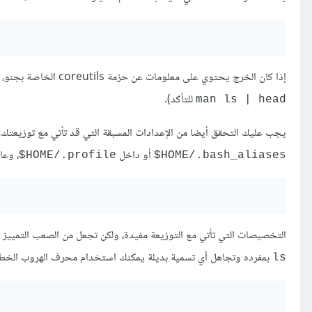
إذا كان الخرج يحتوي على معلومات عن حزمة coreutils الخاصة بجنو، فلديك الإصدار الخاص بجنو، أما إذا ظهر لك خطأ فأنت تملك نسخة BSD (يمكنك تنفيذ الأمر
للتأكد).
man ls | head
يجب عليك التحقق أيضا من الإعدادات المسبقة التي قد تأتي مع توزيعتك
أو داخل
، وعا
HOME/.profile$
HOME/.bash_aliases$
التخصيصات التي تأتي مع التوزيعة مفيدة، ولكن تجعل من الصعب التمييز ب
بمفرده وتجاهل أي تسمية بديلة يمكنك استخدام محرف الهروب الخط ا
ls