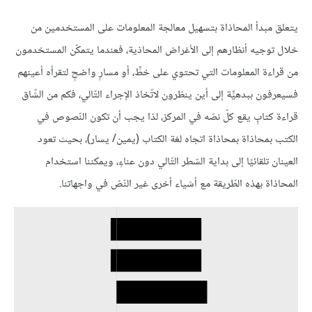
يتعلق مبدأ المحاذاة بتسهيل معالجة المعلومات على المستخدمين من
خلال توجيه أنظارهم إلى الأغراض المحاذية، فعندما يتمكّن المستخدمون
من قراءة المعلومات التي تحتوي على خطٍّ، أو مسارٍ واضحٍ لتقرأه أعينهم
فسيعرفون ببدهيٍّة إلى أين ينظرون لاتّخاذ الإجراء التّالي، فكم من الشّاق
قراءة كتابٍ يقع كلّ نصّه في المركز، لذا يجب أن تكون النّصوص في
الكتب بمحاذاة بمحاذاة اتجاه لغة الكتاب (يمين/ يسار)، بحيث تعود
العينان تلقائيًا إلى بداية السّطر التّالي دون عناءٍ، ويمكننا استخدام
المحاذاة بهذه الطّريقة مع أشياء أخرى غير النّصّ في واجهاتنا.