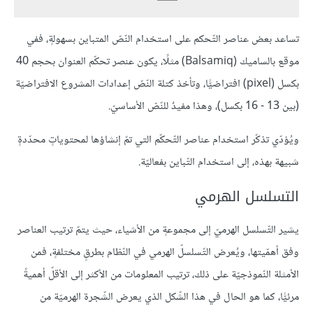
تساعد بعض عناصر التّحكم على استخدام النّصّ المتباين بسهولةٍ، ففي
موقع بالساميك (Balsamiq) مثلًا، يكون عنصر تحكّم العنوان بحجم 40
بكسل (pixel) افتراضيًّا، وتأخذ كتلة النّصّ إعدادات المشروع الافتراضيّة
(بين 13 - 16 بكسل)، وهذا مفيدٌ للنّصّ الأساسيّ.
ويُؤدّي تذكّر استخدام عناصر التّحكّم التي تمّ إنشاؤها لمحتوياتٍ محدّدةٍ
شبيهة بهذه، إلى استخدام التّباين بفعاليّة.
التسلسل الهرمي
يشير التّسلسل الهرميّ إلى مجموعةٍ من الأشياء، حيث يتمّ ترتيب العناصر
وفق أهمّيتها، ويُعرض التّسلسلّ الهرمي في النّظام بطرقٍ مختلفةٍ، فمن
الأمثلة النّموذجيّة على ذلك، ترتيب المعلومات من الأكثر إلى الأقلّ أهميةً
مرئيًّا، كما هو الحال في هذا الشّكل الذي يعرض الشّجرة الهرميّة من