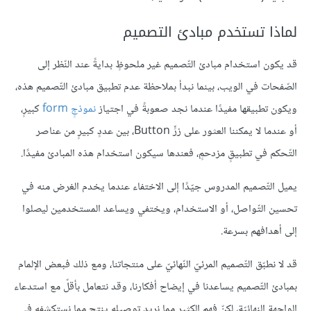
لماذا تستخدم مبادئ التصميم
قد يكون استخدام مبادئ التّصميم غير ملحوظٍ بدايةً عند النّظر إلى
الصّفحات في الويب، بينما نبدأ بملاحظة عدم تطبيق مبادئ التّصميم هذه،
ويكون تطبيقها مفيدًا عندما نجد صعوبةً في اجتياز
نموذجٍ form
كبيرٍ،
أو عندما لا يمكننا العثور على زرٍّ Button، بين عددٍ كبيرٍ من عناصر
التّحكم في تطبيقٍ مزدحمٍ، فعندها سيكون استخدام هذه المبادئ مفيدًا.
يميل التّصميم المدروس جيّدًا إلى الاختفاء عندما يخدم الغرض منه في
تحسين التّواصل، أو الاستخدام، ويختفي ويساعد المستخدمين ليصلوا
إلى أهدافهم بسرعة.
قد لا نطبّق التّصميم المرئيّ النّهائيّ على منتجاتنا، ومع ذلك فبعض الإلمام
بمبادئ التّصميم يساعدنا في إيضاح أفكارنا، وقد نتعامل بأقلّ مع استدعاء
الواجهة النهائيّة، لكنّ فهم الكثير مما نريد توصيله ينتج مما نستكشفه في