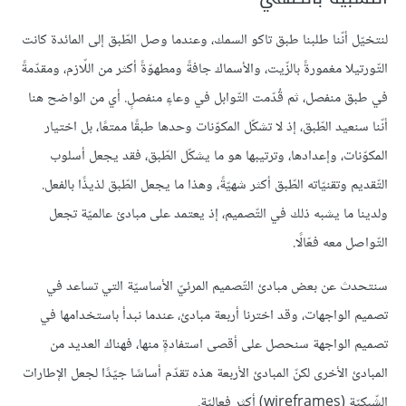
لنتخيّل أنّنا طلبنا طبق تاكو السمك، وعندما وصل الطّبق إلى المائدة كانت
التّورتيلا مغمورةً بالزّيت، والأسماك جافةً ومطهوّةً أكثر من اللّازم، ومقدّمةً
في طبق منفصل، ثم قُدّمت التّوابل في وعاءٍ منفصلٍ. أي من الواضح هنا
أنّنا سنعيد الطّبق، إذ لا تشكّل المكوّنات وحدها طبقًا ممتعًا، بل اختيار
المكوّنات، وإعدادها، وترتيبها هو ما يشكّل الطّبق، فقد يجعل أسلوب
التّقديم وتقنيّاته الطّبق أكثر شهيّةً، وهذا ما يجعل الطّبق لذيذًا بالفعل.
ولدينا ما يشبه ذلك في التّصميم، إذ يعتمد على مبادئ عالميّة تجعل
التّواصل معه فعّالًا.
سنتحدث عن بعض مبادئ التّصميم المرئيّ الأساسيّة التي تساعد في
تصميم الواجهات، وقد اخترنا أربعة مبادئ، عندما نبدأ باستخدامها في
تصميم الواجهة سنحصل على أقصى استفادةٍ منها، فهناك العديد من
المبادئ الأخرى لكنّ المبادئ الأربعة هذه تقدّم أساسًا جيّدًا لجعل الإطارات
الشّبكيّة (wireframes) أكثر فعاليّة.