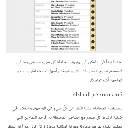
عندما نبدأ في التّفكير في وجوب محاذاة كلّ شيءٍ مع شيءٍ ما في
الصّفحة، تصبح المعلومات أكثر وضوحًا وأسهل استخدامًا، وستبدو
الواجهة أكثر تماسكًا.
كيف تستخدم المحاذاة
لنستخدم المحاذاة علينا النّظر إلى كلّ شيءٍ في الواجهة، والتّفكير في
كيفيّة ارتباط كلّ عنصرٍ مع العناصر المحيطة به، فأحد التّمارين التي
يمكننا القيام بها هو محاولة معرفة إمكانيّة محاذاة كلّ كائنٍ مع آخر. لننظر