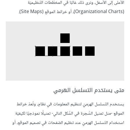
الأعلى إلى الأسفل، ونرى ذلك غالبًا في المخطّطات التّنظيميّة
(Organizational Charts)، أو خرائط الموقع (Site Maps).
متى يستخدم التسلسل الهرمي
يستخدم التّسلسل الهرميّ لتنظيم المعلومات في نظامٍ، وتُعدّ خرائط
الموقع -مثل تمثيل الشّجرة في الشّكل التالي- تمثيلًا نموذجيًّا لكيفيّة
استخدام التّسلسل الهرميّ عند تنظيم الصّفحات في تصميم الموقع، أو