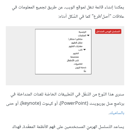
يمكننا إنشاء قائمة تنقل لموقع الويب، عن طريق تجميع المعلومات في
علاقات "أصل/فرع" كما في الشّكل أدناه:
سنرى هذا النّوع من التّنقّل في التّطبيقات الخاصّة للفئات المتداخلة في
برنامجٍ مثل بوربوينت (PowerPoint)، أو كينوت (keynote)، أو حتى
بالساميك
.
يساعد التّسلسل الهرميّ المستخدمين على فهم الأنظمة المعقّدة، فهناك