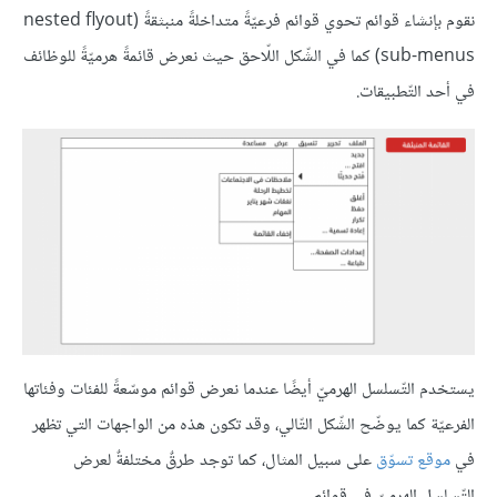
نقوم بإنشاء قوائم تحوي قوائم فرعيّةً متداخلةً منبثقةً (nested flyout
sub-menus) كما في الشّكل اللّاحق حيث نعرض قائمةً هرميّةً للوظائف
في أحد التّطبيقات.
يستخدم التّسلسل الهرميّ أيضًا عندما نعرض قوائم موسّعةً للفئات وفئاتها
الفرعيّة كما يوضّح الشّكل التّالي، وقد تكون هذه من الواجهات التي تظهر
في
موقع تسوّق
على سبيل المثال، كما توجد طرقٌ مختلفةٌ لعرض
التّسلسل الهرميّ في قوائم.