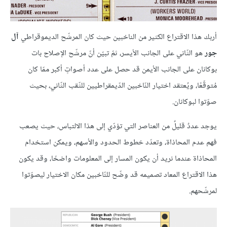
أربك هذا الاقتراع الكثير من الناخبين حيث كان المرشّح الديموقراطي
آل
جور
هو الثّاني على الجانب الأيسر، ثمّ تبيّن أنّ مرشّح الإصلاح بات
بوكانان على الجانب الأيمن قد حصل على عدد أصواتٍ أكبر ممّا كان
مُتوقّعًا، ويُعتقد اختيار النّاخبين الدّيمقراطيين للثّقب الثّاني، بحيث
صوّتوا لبوكانان.
يوجد عددٌ قليلٌ من العناصر التي تؤدّي إلى هذا الالتباس، حيث يصعب
فهم عدم المحاذاة، وتعدّد خطوط الحدود والأسهم، ويمكن استخدام
المحاذاة عندما نريد أن يكون المسار إلى المعلومات واضحًا، وقد يكون
هذا الاقتراع المعاد تصميمه قد وضّح للنّاخبين مكان الاختيار ليصوّتوا
لمرشّحهم.