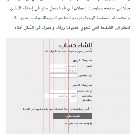
مثلًا إلى صفحة معلومات العملاء، أين قمنا بعملٍ جيّدٍ في إضافة التّباين
واستخدام المساحة البيضاء لوضع العناصر المرتبطة بجانب بعضها، لكن
لننظر إلى الصّفحة التي تحوي خطوطًا زرقاء وحمراء في الشّكل أدناه: