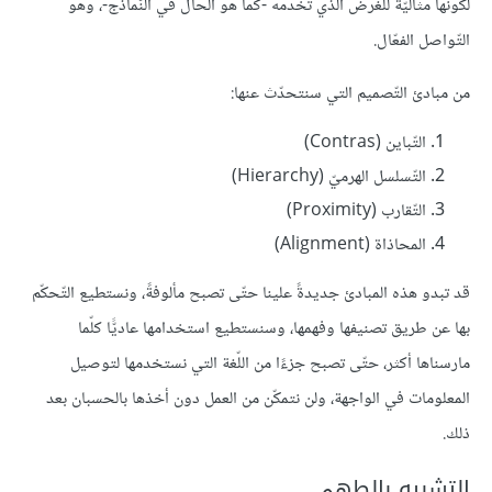
لكونها مثاليّةٌ للغرض الذي تخدمه -كما هو الحال في النّماذج-، وهو
التّواصل الفعّال.
من مبادئ التّصميم التي سنتحدّث عنها:
التّباين (Contras)
التّسلسل الهرميّ (Hierarchy)
التّقارب (Proximity)
المحاذاة (Alignment)
قد تبدو هذه المبادئ جديدةً علينا حتّى تصبح مألوفةً، ونستطيع التّحكّم
بها عن طريق تصنيفها وفهمها، وسنستطيع استخدامها عاديًّا كلّما
مارسناها أكثر، حتّى تصبح جزءًا من اللّغة التي نستخدمها لتوصيل
المعلومات في الواجهة، ولن نتمكّن من العمل دون أخذها بالحسبان بعد
ذلك.
التشبيه بالطهي