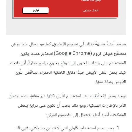
سنجد أمثلةً شبيهةً بذلك في تصميم التّطبيق، كما هو الحال عند عرض
متصفّح غوغل كروم (Google Chrome) لتحذير عندما يكون
المستخدم على وشك الدّخول إلى موقعٍ يحوي برامج ضارّةً، أين نلاحظ
كيف يعمل النّصّ الأبيض جيّدًا مقابل الخلفيّة الحمراء، لتناقض اللّون
الأبيض بشدّة معها.
توجد بعض التّحفّظات عند استخدام اللّون، لكنّها غير مقلقةٍ عندما يتعلّق
الأمر بالإطارات الشبكيّة، ومع ذلك يجب أن نكون على درايةٍ ببعض
المشكلات أدناه أثناء الانتقال إلى التّصميم المرئيّ:
يجب عدم استخدام الألوان التي لا تتباين بما يكفي، فهي قد