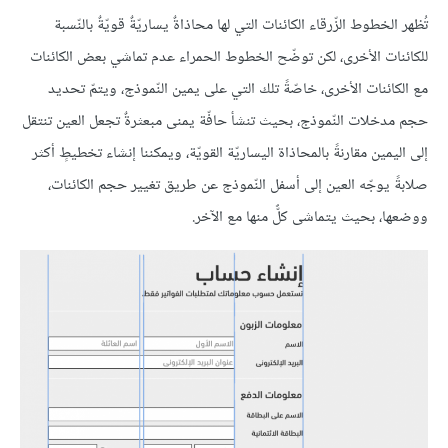
تُظهر الخطوط الزّرقاء الكائنات التي لها محاذاةٌ يساريّةٌ قويّةٌ بالنّسبة
للكائنات الأخرى، لكن توضّح الخطوط الحمراء عدم تماشي بعض الكائنات
مع الكائنات الأخرى، خاصّةً تلك التي على يمين النّموذج، ويتمّ تحديد
حجم مدخلات النّموذج، بحيث تنشأ حافّة يمنى مبعثرةٌ تجعل العين تنتقل
إلى اليمين مقارنةً بالمحاذاة اليساريّة القويّة، ويمكننا إنشاء تخطيطٍ أكثر
صلابةً يوجّه العين إلى أسفل النّموذج عن طريق تغيير حجم الكائنات،
ووضعها، بحيث يتماشى كلٌّ منها مع الآخر.