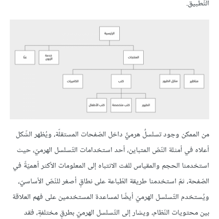
التّطبيق.
من الممكن وجود تسلسلٌ هرميٌّ داخل الصّفحات المستقلّة، ويُظهر الشّكل
أعلاه في أمثلة النّصّ المتباين، أحد استخدامات التّسلسل الهرميّ، حيث
استخدمنا الحجم والمقياس للفت الانتباه إلى المعلومات الأكثر أهميّةً في
الصّفحة، ثمّ استخدمنا طريقة الطّباعة على نطاقٍ أصغر للنّصّ الأساسيّ،
ويُستخدم التّسلسل الهرميّ أيضًا لمساعدة المستخدمين على فهم العلاقة
بين محتويات النّظام، ويشار إلى التّسلسل الهرميّ بطرقٍ مختلفةٍ، فقد