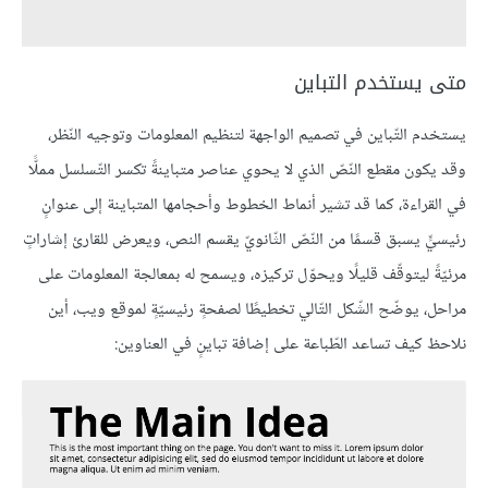
متى يستخدم التباين
يستخدم التّباين في تصميم الواجهة لتنظيم المعلومات وتوجيه النّظر،
وقد يكون مقطع النّصّ الذي لا يحوي عناصر متباينةً تكسر التّسلسل مملًّا
في القراءة، كما قد تشير أنماط الخطوط وأحجامها المتباينة إلى عنوانٍ
رئيسيٍّ يسبق قسمًا من النّصّ الثّانويّ يقسم النص، ويعرض للقارئ إشاراتٍ
مرئيّةً ليتوقّف قليلًا ويحوّل تركيزه، ويسمح له بمعالجة المعلومات على
مراحل، يوضّح الشّكل التّالي تخطيطًا لصفحةٍ رئيسيّةٍ لموقع ويب، أين
نلاحظ كيف تساعد الطّباعة على إضافة تباينٍ في العناوين: