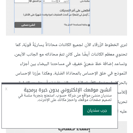
لنرى الخطوط الزّرقاء الآن. لجميع الكائنات محاذاةٌ يساريّةٌ قويّة، كما
تحتوي معظم الكائنات أيضًا على كائنٍ تتمّ محاذاته مع الجانب الأيمن،
وتساعد إضافة خطّ شعريٍّ خفيفٍ في مساحتنا البيضاء بين أجزاء
النّموذج في خلق الإحساس بالمحاذاة الصّلبة، وهكذا عزّزنا الإحساس
بالحركة باستخدام الاتّجاه الطّبيعي الذي تتّخذه أعيننا عند القراءة
(للأسفل ولليمين مع اللغات التي تبدأ من اليسار إلى اليمين)، عن طريق
تحريك زرّ الإرسال إلى الجزء السّفلي اليمينيّ من التّخطيط، وهذا ما يبدو
عليه النّموذج دون خطوط المحاذاة.