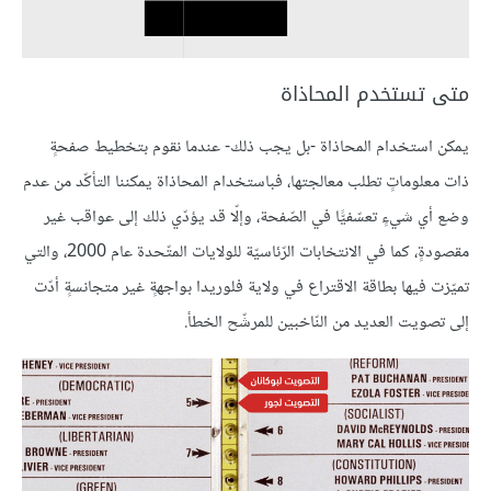
متى تستخدم المحاذاة
يمكن استخدام المحاذاة -بل يجب ذلك- عندما نقوم بتخطيط صفحةٍ
ذات معلوماتٍ تطلب معالجتها، فباستخدام المحاذاة يمكننا التأكّد من عدم
وضع أي شيءٍ تعسّفيًّا في الصّفحة، وإلّا قد يؤدّي ذلك إلى عواقب غير
مقصودةٍ، كما في الانتخابات الرّئاسيّة للولايات المتّحدة عام 2000، والتي
تميّزت فيها بطاقة الاقتراع في ولاية فلوريدا بواجهةٍ غير متجانسةٍ أدّت
إلى تصويت العديد من النّاخبين للمرشّح الخطأ.