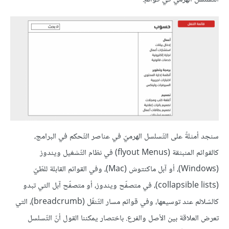
سنجد أمثلةً على التّسلسل الهرميّ في عناصر التّحكم في البرامج،
كالقوائم المنبثقة (flyout Menus) في نظام التّشغيل ويندوز
(Windows)، أو آبل ماكنتوش (Mac)، وفي القوائم القابلة للطّيّ
(collapsible lists)، في متصفّح ويندوز، أو متصفّح آبل التي تبدو
كالسّلالم عند توسيعها، وفي قوائم مسار التّنقّل (breadcrumb)، التي
تعرض العلاقة بين الأصل والفرع. باختصار يمكننا القول أنّ التّسلسل