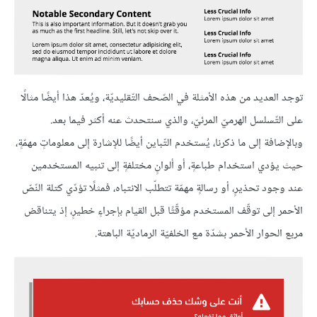
توجد العديد من هذه الأمثلة في الصّحف التّقليديّة، ويُعدّ هذا أيضًا مثالًا
على التّسلسل الهرميّ المرئيّ، والذي سنتحدث عنه أكثر فيما بعد.
وبالإضافة إلى ما ذكرنا، يُستخدم التّباين أيضًا للإشارة إلى معلوماتٍ مهمّةٍ،
حيث يؤدي استخدام طباعةٍ، أو ألوانٍ مختلفةٍ إلى تنبيه المستخدمين
عند وجود تحذيرٍ، أو رسالةٍ مهمّة تتطلّب الانتباه، فمثلًا تؤدّي كتلة النّصّ
الأحمر إلى توقّف المستخدم مؤقّتًا قبل القيام بإجراءٍ خطيرٍ، إذ يتناقض
مربع الحوار الأحمر بشدّة مع الخلفيّة الرماديّة الباهتة.