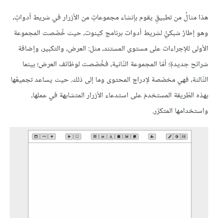
هذا مثالٌ من تطبيقٍ يقوم بإنشاء مجموعاتٍ من الأزرار في شريط أدواتٍ،
وهو إطارٌ شبكيٌّ لشريط أدوات برنامج كينوت، حيث خُصّصت المجموعة
الأولى للإجراءات على مستوى المستند، مثل: العرض، والتكبير، وإضافة
شرائح جديدةٍ؛ أمّا المجموعة الثّانية، فخُصّصت لوظائف العرض؛ بينما
الثّالثة، فهي مخصّصة لإدراج المحتوى وما إلى ذلك. حيث يساعد تجميعُها
بهذه الطّريقة المستخدمَ على استدعاء الأزرار المتشابهة في عملها،
واستخدامها المتكرّر.