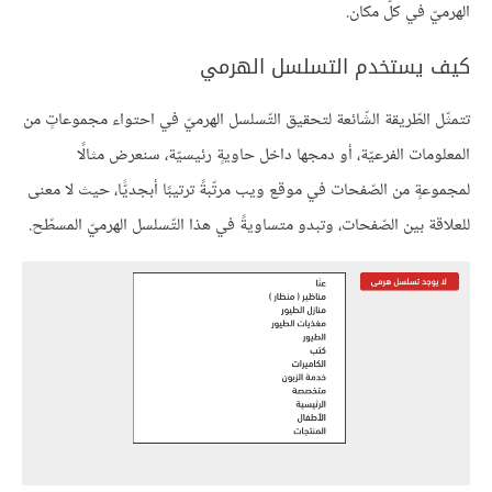
الهرميّ في كلّ مكان.
كيف يستخدم التسلسل الهرمي
تتمثّل الطّريقة الشّائعة لتحقيق التّسلسل الهرميّ في احتواء مجموعاتٍ من
المعلومات الفرعيّة، أو دمجها داخل حاويةٍ رئيسيّة، سنعرض مثالًا
لمجموعةٍ من الصّفحات في موقع ويب مرتّبةً ترتيبًا أبجديًّا، حيث لا معنى
للعلاقة بين الصّفحات، وتبدو متساويةً في هذا التّسلسل الهرميّ المسطّح.