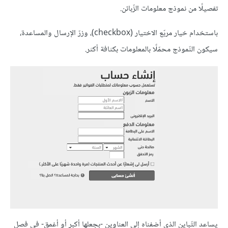
تفصيلًا من نموذج معلومات الزّبائن.
باستخدام خيار مربّع الاختيار (checkbox)، وزرّ الإرسال والمساعدة،
سيكون النّموذج محمّلًا بالمعلومات بكثافة أكثر.
يساعد التّباين الذي أضفناه إلى العناوين -بجعلها أكبر أو أغمق- في فصل