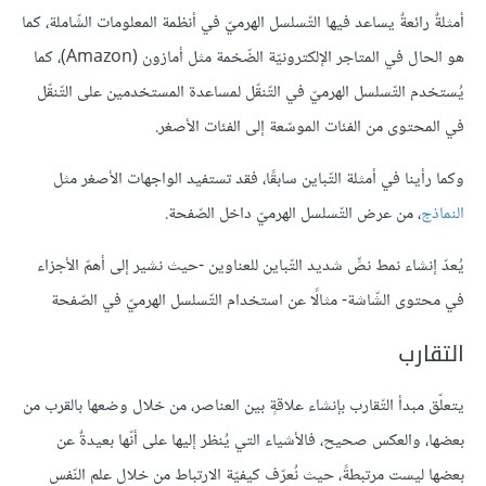
أمثلةٌ رائعةٌ يساعد فيها التّسلسل الهرميّ في أنظمة المعلومات الشّاملة، كما
هو الحال في المتاجر الإلكترونيّة الضّخمة مثل أمازون (Amazon)، كما
يُستخدم التّسلسل الهرميّ في التّنقّل لمساعدة المستخدمين على التّنقّل
في المحتوى من الفئات الموسّعة إلى الفئات الأصغر.
وكما رأينا في أمثلة التّباين سابقًا، فقد تستفيد الواجهات الأصغر مثل
النماذج
، من عرض التّسلسل الهرميّ داخل الصّفحة.
يُعدّ إنشاء نمط نصٍّ شديد التّباين للعناوين -حيث نشير إلى أهمّ الأجزاء
في محتوى الشّاشة- مثالًا عن استخدام التّسلسل الهرميّ في الصّفحة
التقارب
يتعلّق مبدأ التّقارب بإنشاء علاقةٍ بين العناصر، من خلال وضعها بالقرب من
بعضها، والعكس صحيح، فالأشياء التي يُنظر إليها على أنّها بعيدةٌ عن
بعضها ليست مرتبطةً، حيث نُعرّف كيفيّة الارتباط من خلال علم النّفس