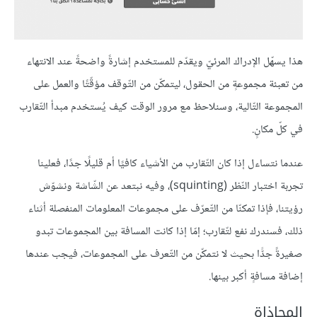
هذا يسهّل الإدراك المرئيّ ويقدّم للمستخدم إشارةً واضحةً عند الانتهاء
من تعبئة مجموعةٍ من الحقول، ليتمكّن من التّوقف مؤقّتًا والعمل على
المجموعة التّالية، وسنلاحظ مع مرور الوقت كيف يُستخدم مبدأ التّقارب
في كلّ مكانٍ.
عندما نتساءل إذا كان التّقارب من الأشياء كافيًا أم قليلًا جدًا، فعلينا
تجربة اختبار النّظر (squinting)، وفيه نبتعد عن الشّاشة ونشوّش
رؤيتنا، فإذا تمكنّا من التّعرّف على مجموعات المعلومات المنفصلة أثناء
ذلك، فسندرك نفع لتّقارب؛ إمّا إذا كانت المسافة بين المجموعات تبدو
صغيرةً جدًّا بحيث لا نتمكّن من التّعرف على المجموعات، فيجب عندها
إضافة مسافةٍ أكبر بينها.
المحاذاة