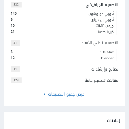
التصميم الجرافيكي
222
140
أدوبي فوتوشوب
6
أدوبي إن ديزاين
10
جيمب GIMP
21
كريتا Krita
التصميم ثلاثي الأبعاد
31
3
3Ds Max
12
Blender
نصائح وإرشادات
11
مقالات تصميم عامة
124
اعرض جميع التصنيفات
إعلانات